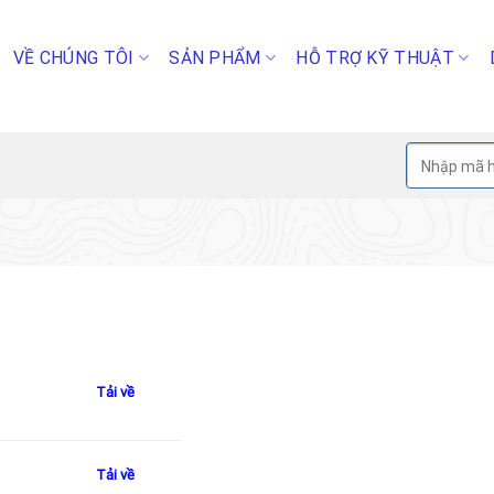
VỀ CHÚNG TÔI
SẢN PHẨM
HỖ TRỢ KỸ THUẬT
Tìm
kiếm:
Tải về
Tải về