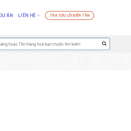
DỰ ÁN
LIÊN HỆ
TRA CỨU LỖI BIẾN TẦN