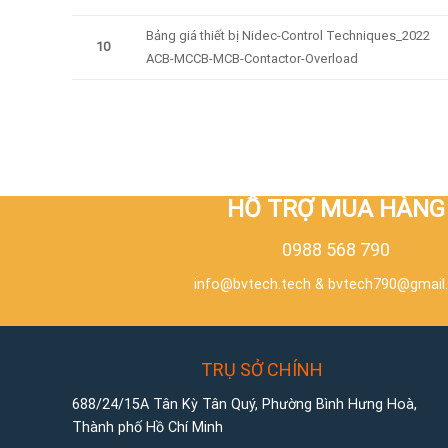
Bảng giá thiết bị Nidec-Control Techniques_2022
10
ACB-MCCB-MCB-Contactor-Overload
HỖ TRỢ MUA HÀNG
0988 568 790
info@bvtech.tech
&
bvtech790@gmail
TRỤ SỞ CHÍNH
688/24/15A Tân Kỳ Tân Quý, Phường Bình Hưng Hoà,
Thành phố Hồ Chí Minh