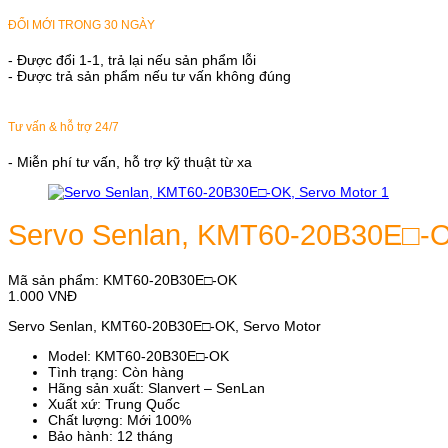
ĐỔI MỚI TRONG 30 NGÀY
- Được đổi 1-1, trả lại nếu sản phẩm lỗi
- Được trả sản phẩm nếu tư vấn không đúng
Tư vấn & hỗ trợ 24/7
- Miễn phí tư vấn, hỗ trợ kỹ thuật từ xa
Servo Senlan, KMT60-20B30E□-O
Mã sản phẩm:
KMT60-20B30E□-OK
1.000
VNĐ
Servo Senlan, KMT60-20B30E□-OK, Servo Motor
Model: KMT60-20B30E□-OK
Tình trạng: Còn hàng
Hãng sản xuất: Slanvert – SenLan
Xuất xứ: Trung Quốc
Chất lượng: Mới 100%
Bảo hành: 12 tháng