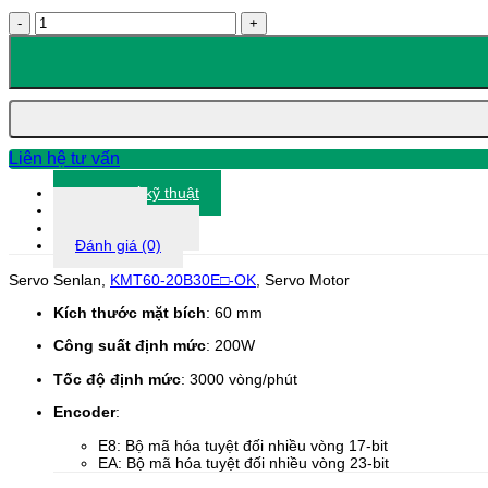
Servo
Senlan,
KMT60-
20B30E□-
OK,
Servo
Motor
số
Liên hệ tư vấn
lượng
Thông số kỹ thuật
Tài liệu
Thông tin khác
Đánh giá (0)
Servo Senlan,
KMT60-20B30E□-OK
, Servo Motor
Kích thước mặt bích
: 60 mm
Công suất định mức
: 200W
Tốc độ định mức
: 3000 vòng/phút
Encoder
:
E8: Bộ mã hóa tuyệt đối nhiều vòng 17-bit
EA: Bộ mã hóa tuyệt đối nhiều vòng 23-bit