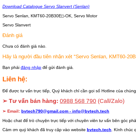
Download Catalogue Servo Slan
vert (Senlan)
Servo Senlan, KMT60-20B30E□-OK, Servo Motor
Servo Slanvert
Đánh giá
Chưa có đánh giá nào.
Hãy là người đầu tiên nhận xét “Servo Senlan, KMT60-20
Bạn phải
đăng nhập
để gửi đánh giá.
Liên hệ:
Để được tư vấn trực tiếp, Quý khách chỉ cần gọi số Hotline của chúng 
➢ Tư vấn bán hàng:
0988 568 790
(Call/Zalo)
➢ Email:
bvtech790@gmail.com -
info@bvtech.tech
Hoặc chat để trò chuyện trực tiếp với chuyên viên tư vấn bên góc phả
Cảm ơn quý khách đã truy cập vào website
bvtech.tech
. Kính chúc 