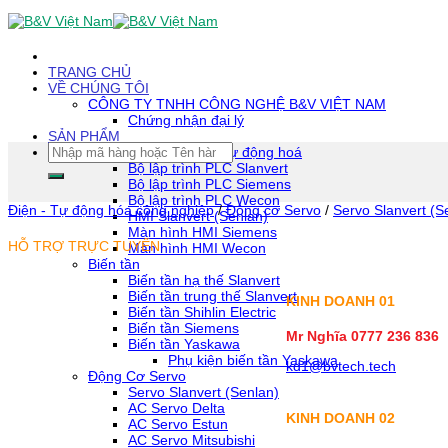
Skip
To
Content
(tạm
TRANG CHỦ
dịch)
VỀ CHÚNG TÔI
CÔNG TY TNHH CÔNG NGHỆ B&V VIỆT NAM
Chứng nhận đại lý
SẢN PHẨM
Tìm
Thiết bị tự động hoá
kiếm:
Bộ lập trình PLC Slanvert
Bộ lập trình PLC Siemens
Bộ lập trình PLC Wecon
Điện - Tự động hóa công nghiệp
/
Động cơ Servo
/
Servo Slanvert (S
HMI Slanvert (Senlan)
Màn hình HMI Siemens
HỖ TRỢ TRỰC TUYẾN
Màn hình HMI Wecon
Biến tần
Biến tần hạ thế Slanvert
Biến tần trung thế Slanvert
KINH DOANH 01
Biến tần Shihlin Electric
Biến tần Siemens
Mr Nghĩa 0777 236 836
Biến tần Yaskawa
Phụ kiện biến tần Yaskawa
kd1@bvtech.tech
Động Cơ Servo
Servo Slanvert (Senlan)
AC Servo Delta
KINH DOANH
02
AC Servo Estun
AC Servo Mitsubishi