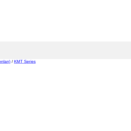
enlan)
/
KMT Series