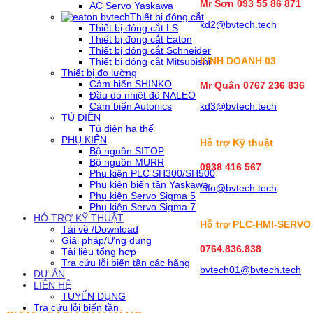
Mr Sơn
093 55 86 871
AC Servo Yaskawa
Thiết bị đóng cắt
kd2@bvtech.tech
Thiết bị đóng cắt LS
Thiết bị đóng cắt Eaton
Thiết bị đóng cắt Schneider
KINH DOANH
03
Thiết bị đóng cắt Mitsubishi
Thiết bị đo lường
Cảm biến SHINKO
Mr Quân 0767 236 836
Đầu dò nhiệt độ NALEO
Cảm biến Autonics
kd3@bvtech.tech
TỦ ĐIỆN
Tủ điện hạ thế
PHỤ KIỆN
Hỗ trợ Kỹ thuật
Bộ nguồn SITOP
Bộ nguồn MURR
0938 416 567
Phụ kiện PLC SH300/SH500
Phụ kiện biến tần Yaskawa
info@bvtech.tech
Phụ kiện Servo Sigma 5
Phụ kiện Servo Sigma 7
HỖ TRỢ KỸ THUẬT
Hỗ trợ PLC-HMI-SERVO
Tải về /Download
Giải pháp/Ứng dụng
0764.836.838
Tài liệu tổng hợp
Tra cứu lỗi biến tần các hãng
bvtech01@bvtech.tech
DỰ ÁN
LIÊN HỆ
TUYỂN DỤNG
Tra cứu lỗi biến tần