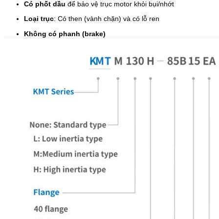
Có phốt dầu
để bảo vệ trục motor khỏi bụi/nhớt
Loại trục
: Có then (vành chặn) và có lỗ ren
Không có phanh (brake)