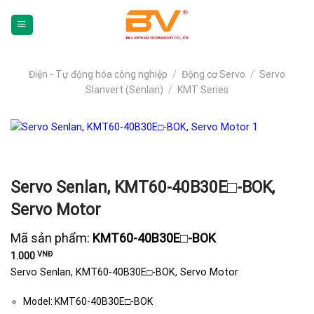
Skip
To
Content
(tạm
dịch)
Điện - Tự động hóa công nghiệp
/
Động cơ Servo
/
Servo
Slanvert (Senlan)
/
KMT Series
Servo Senlan, KMT60-40B30E□-BOK,
Servo Motor
Mã sản phẩm:
KMT60-40B30E□-BOK
VNĐ
1.000
Servo Senlan, KMT60-40B30E□-BOK, Servo Motor
Model: KMT60-40B30E□-BOK