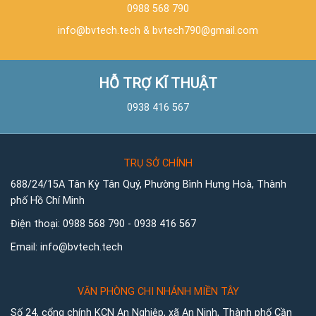
0988 568 790
info@bvtech.tech
&
bvtech790@gmail.com
HỖ TRỢ KĨ THUẬT
0938 416 567
TRỤ SỞ CHÍNH
688/24/15A Tân Kỳ Tân Quý, Phường Bình Hưng Hoà, Thành
phố Hồ Chí Minh
Điện thoại:
0988 568 790
-
0938 416 567
Email:
info@bvtech.tech
VĂN PHÒNG CHI NHÁNH MIỀN TÂY
Số 24, cổng chính KCN An Nghiệp, xã An Ninh, Thành phố Cần