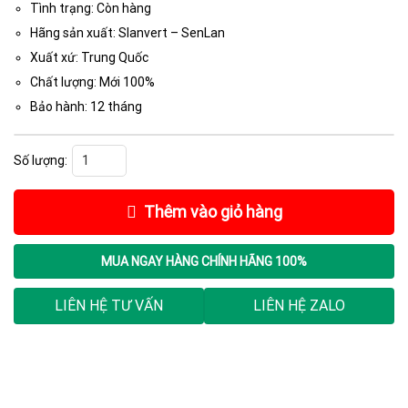
Tình trạng: Còn hàng
Hãng sản xuất: Slanvert – SenLan
Xuất xứ: Trung Quốc
Chất lượng: Mới 100%
Bảo hành: 12 tháng
Servo Senlan, KMT60-40B30E□-BOK, Servo Motor số lượng
Thêm vào giỏ hàng
MUA NGAY
HÀNG CHÍNH HÃNG 100%
LIÊN HỆ TƯ VẤN
LIÊN HỆ ZALO