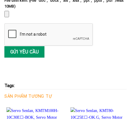
File đính kèm: (File "doc", "docx", "xls", "xlsx", "ppt", "pptx", "pdf" /Max
10MB)
Tags:
SẢN PHẨM TƯƠNG TỰ