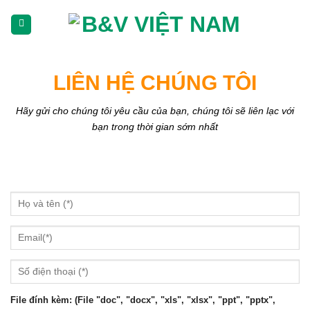
Skip
To
Content
(tạm
dịch)
LIÊN HỆ CHÚNG TÔI
Hãy gửi cho chúng tôi yêu cầu của bạn, chúng tôi sẽ liên lạc với
bạn trong thời gian sớm nhất
File đính kèm: (File "doc", "docx", "xls", "xlsx", "ppt", "pptx",