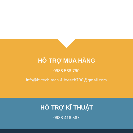
HỖ TRỢ MUA HÀNG
0988 568 790
info@bvtech.tech
&
bvtech790@gmail.com
HỖ TRỢ KĨ THUẬT
0938 416 567