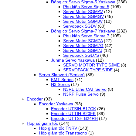
Động cơ Servo Sigma-5 Yaskawa
(236)
Phụ kiện Servo Sigma 5
(109)
Servo Motor SGMAV
(12)
Servo Motor SGMGV
(45)
Servo Motor SGMJV
(10)
Servopack SGDV
(60)
Động cơ Servo Sigma-7 Yaskawa
(232)
Phụ kiện Servo Sigma 7
(105)
Servo Motor SGM7A
(27)
Servo Motor SGM7G
(42)
Servo Motor SGM7J
(12)
Servopack SGD7S
(46)
Junma Servo Yaskawa
(12)
SERVO MOTOR TYPE SJME
(8)
SERVOPACK TYPE SJDE
(4)
Servo Slanvert (Senlan)
(88)
KMT Series
(71)
N3 Series
(17)
N3RE EtherCAT Servo
(8)
N3RP Pulse Servo
(9)
Encoder
(93)
Encoder Yaskawa
(93)
Encoder UTSIH-B17CK
(26)
Encoder UTTIH-B20FK
(39)
Encoder UTTSH-B24RH
(17)
Hộp số giảm tốc
(144)
Hộp giảm tốc TNRV
(143)
Hộp giảm tốc Transtecno
(1)