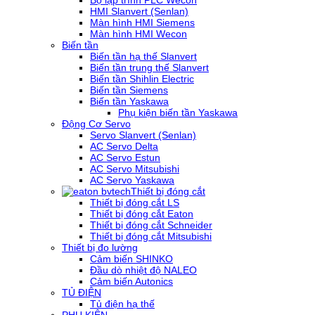
Bộ lập trình PLC Wecon
HMI Slanvert (Senlan)
Màn hình HMI Siemens
Màn hình HMI Wecon
Biến tần
Biến tần hạ thế Slanvert
Biến tần trung thế Slanvert
Biến tần Shihlin Electric
Biến tần Siemens
Biến tần Yaskawa
Phụ kiện biến tần Yaskawa
Động Cơ Servo
Servo Slanvert (Senlan)
AC Servo Delta
AC Servo Estun
AC Servo Mitsubishi
AC Servo Yaskawa
Thiết bị đóng cắt
Thiết bị đóng cắt LS
Thiết bị đóng cắt Eaton
Thiết bị đóng cắt Schneider
Thiết bị đóng cắt Mitsubishi
Thiết bị đo lường
Cảm biến SHINKO
Đầu dò nhiệt độ NALEO
Cảm biến Autonics
TỦ ĐIỆN
Tủ điện hạ thế