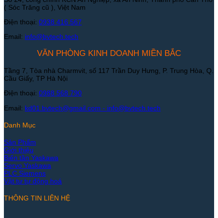
( Sóc Trăng cũ ), Việt Nam
Điện thoại:
0938 416 567
Email:
info@bvtech.tech
VĂN PHÒNG KINH DOANH MIỀN BẮC
Tầng 7, Tòa nhà Charmvit, số 117 Trần Duy Hưng, P. Trung Hòa, Q.
Cầu Giấy, TP Hà Nội
Điện thoại:
0988 568 790
Email:
kd01.bvtech@gmail.com -
info@bvtech.tech
Danh Mục
Sản Phẩm
Giới thiệu
Biến tần Yaskawa
Servo Yaskawa
PLC Siemens
Vật tư tự động hoá
THÔNG TIN LIÊN HỆ