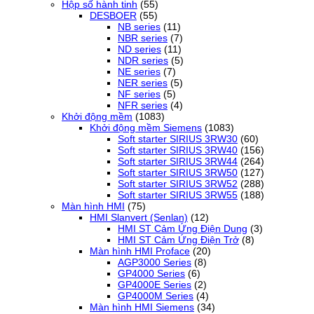
Hộp số hành tinh
(55)
DESBOER
(55)
NB series
(11)
NBR series
(7)
ND series
(11)
NDR series
(5)
NE series
(7)
NER series
(5)
NF series
(5)
NFR series
(4)
Khởi động mềm
(1083)
Khởi động mềm Siemens
(1083)
Soft starter SIRIUS 3RW30
(60)
Soft starter SIRIUS 3RW40
(156)
Soft starter SIRIUS 3RW44
(264)
Soft starter SIRIUS 3RW50
(127)
Soft starter SIRIUS 3RW52
(288)
Soft starter SIRIUS 3RW55
(188)
Màn hình HMI
(75)
HMI Slanvert (Senlan)
(12)
HMI ST Cảm Ứng Điện Dung
(3)
HMI ST Cảm Ứng Điện Trở
(8)
Màn hình HMI Proface
(20)
AGP3000 Series
(8)
GP4000 Series
(6)
GP4000E Series
(2)
GP4000M Series
(4)
Màn hình HMI Siemens
(34)