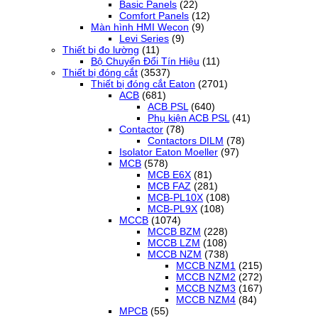
Basic Panels
(22)
Comfort Panels
(12)
Màn hình HMI Wecon
(9)
Levi Series
(9)
Thiết bị đo lường
(11)
Bộ Chuyển Đổi Tín Hiệu
(11)
Thiết bị đóng cắt
(3537)
Thiết bị đóng cắt Eaton
(2701)
ACB
(681)
ACB PSL
(640)
Phụ kiện ACB PSL
(41)
Contactor
(78)
Contactors DILM
(78)
Isolator Eaton Moeller
(97)
MCB
(578)
MCB E6X
(81)
MCB FAZ
(281)
MCB-PL10X
(108)
MCB-PL9X
(108)
MCCB
(1074)
MCCB BZM
(228)
MCCB LZM
(108)
MCCB NZM
(738)
MCCB NZM1
(215)
MCCB NZM2
(272)
MCCB NZM3
(167)
MCCB NZM4
(84)
MPCB
(55)