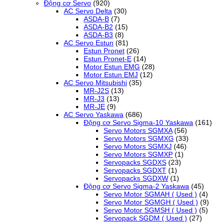
Động cơ Servo
(920)
AC Servo Delta
(30)
ASDA-B
(7)
ASDA-B2
(15)
ASDA-B3
(8)
AC Servo Estun
(81)
Estun Pronet
(26)
Estun Pronet-E
(14)
Motor Estun EMG
(28)
Motor Estun EMJ
(12)
AC Servo Mitsubishi
(35)
MR-J2S
(13)
MR-J3
(13)
MR-JE
(9)
AC Servo Yaskawa
(686)
Động cơ Servo Sigma-10 Yaskawa
(161)
Servo Motors SGMXA
(56)
Servo Motors SGMXG
(33)
Servo Motors SGMXJ
(46)
Servo Motors SGMXP
(1)
Servopacks SGDXS
(23)
Servopacks SGDXT
(1)
Servopacks SGDXW
(1)
Động cơ Servo Sigma-2 Yaskawa
(45)
Servo Motor SGMAH ( Used )
(4)
Servo Motor SGMGH ( Used )
(9)
Servo Motor SGMSH ( Used )
(5)
Servopack SGDM ( Used )
(27)