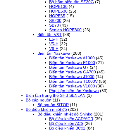
Bộ hãm biến tần SZ20G
(7)
HOPE130
(4)
HOPE530
(25)
HOPE65
(15)
SB200
(25)
SB70
(43)
Senlan HOPE800
(26)
Biến tần V&T
(88)
E5-H
(32)
V5-H
(32)
V6-H
(24)
Biến tần Yaskawa
(288)
Biến tần Yaskawa A1000
(45)
Biến tần Yaskawa E1000
(21)
Biến tần Yaskawa G7
(24)
Biến tần Yaskawa GA700
(45)
Biến tần Yaskawa J1000
(14)
Biến tần Yaskawa T1000V
(56)
Biến tần Yaskawa V1000
(30)
Phụ kiện biến tần Yaskawa
(53)
Biến tần trung thế SHB SENLAN
(1)
Bộ cấp nguồn
(11)
Bộ nguồn SITOP
(11)
Bộ điều khiển nhiệt độ
(202)
Bộ điều khiển nhiệt độ Shinko
(201)
Bộ điều khiển ACD/ACR
(39)
Bộ điều khiển ACS
(26)
Bộ điều khiển BCx2
(84)