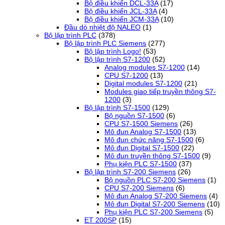
Bộ điều khiển DCL-33A
(17)
Bộ điều khiển JCL-33A
(4)
Bộ điều khiển JCM-33A
(10)
Đầu dò nhiệt độ NALEO
(1)
Bộ lập trình PLC
(378)
Bộ lập trình PLC Siemens
(277)
Bộ lập trình Logo!
(53)
Bộ lập trình S7-1200
(52)
Analog modules S7-1200
(14)
CPU S7-1200
(13)
Digital modules S7-1200
(21)
Modules giao tiếp truyền thông S7-
1200
(3)
Bộ lập trình S7-1500
(129)
Bộ nguồn S7-1500
(6)
CPU S7-1500 Siemens
(26)
Mô đun Analog S7-1500
(13)
Mô đun chức năng S7-1500
(6)
Mô đun Digital S7-1500
(22)
Mô đun truyền thông S7-1500
(9)
Phụ kiện PLC S7-1500
(37)
Bộ lập trình S7-200 Siemens
(26)
Bộ nguồn PLC S7-200 Siemens
(1)
CPU S7-200 Siemens
(6)
Mô đun Analog S7-200 Siemens
(4)
Mô đun Digital S7-200 Siemens
(10)
Phụ kiện PLC S7-200 Siemens
(5)
ET 200SP
(15)