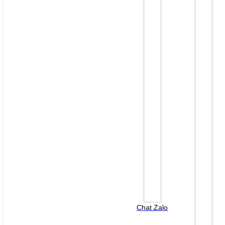
File đính kèm: (File "doc", "docx", "xls", "xlsx", "ppt",
"pptx", "pdf" /Max 10MB)
Chat Zalo