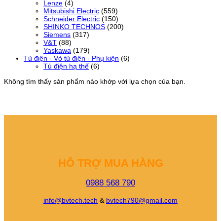
Lenze
(4)
Mitsubishi Electric
(559)
Schneider Electric
(150)
SHINKO TECHNOS
(200)
Siemens
(317)
V&T
(88)
Yaskawa
(179)
Tủ điện - Vỏ tủ điện - Phụ kiện
(6)
Tủ điện hạ thế
(6)
Không tìm thấy sản phẩm nào khớp với lựa chọn của bạn.
HỖ TRỢ MUA HÀNG
0988 568 790
info@bvtech.tech
&
bvtech790@gmail.com