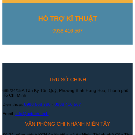
HỖ TRỢ KĨ THUẬT
0938 416 567
TRỤ SỞ CHÍNH
688/24/15A Tân Kỳ Tân Quý, Phường Bình Hưng Hoà, Thành phố
Hồ Chí Minh
Điện thoại:
0988 568 790
-
0938 416 567
Email:
info@bvtech.tech
VĂN PHÒNG CHI NHÁNH MIỀN TÂY
Số 24, cổng chính KCN An Nghiệp, xã An Ninh, Thành phố Cần Thơ