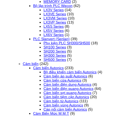
MEMORY CARD
(2)
Bộ lập trình PLC Wecon
(62)
LX3V Series
(14)
LX3VE Series
(10)
LX3VM Series
(10)
LX3VP Series
(13)
LX5S Series
(8)
LX5V Series
(6)
LX6V Series
(1)
PLC Slanvert (Senlan)
(39)
Phụ kiện PLC SH300/SH500
(18)
SH100 Series
(3)
SH200 Series
(5)
SH300 Series
(5)
SH500 Series
(7)
Cảm biến
(242)
Cảm biến Autonics
(233)
Bộ điều khiển cảm biến Autonics
(4)
Cảm biến áp suất Autonics
(6)
Cảm biến cửa Autonics
(3)
Cảm biến điện dung Autonics
(4)
Cảm biến điện quang Autonics
(64)
Cảm biến sợi quang Autonics
(7)
Cảm biến tiệm cận Autonics
(20)
Cảm biến từ Autonics
(111)
Cảm biến vùng Autonics
(9)
Cáp nối cảm biến Autonics
(5)
Cảm Biến Mức M.M.T
(9)