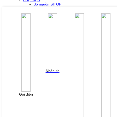
PHỤ KIỆN
Bộ nguồn SITOP
Bộ nguồn MURR
Phụ kiện PLC SH300/SH500
Phụ kiện biến tần Yaskawa
Phụ kiện Servo Sigma 5
Phụ kiện Servo Sigma 7
HỖ TRỢ KỸ THUẬT
Tải về /Download
Giải pháp/Ứng dụng
Tài liệu tổng hợp
Tra cứu lỗi biến tần các hãng
DỰ ÁN
LIÊN HỆ
TUYỂN DỤNG
Đăng nhập
Tra cứu lỗi biến tần
Nhắn tin
YÊU CẦU BÁO GIÁ
Vui lòng điền thông tin form bên dưới để chúng tôi
liên hệ gởi báo giá cho quý khách!
Gọi điện