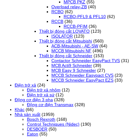
MPCB PKZ
(55)
Overload relay-ZB
(40)
RCBO
(62)
RCBO-PFL9 & PFL10
(62)
RCCB
(36)
RCCB-PFIM
(36)
Thiết bị đóng cắt LOVATO
(123)
ISOLATOR
(123)
Thiết bị đóng cắt Mitsubishi
(560)
ACB-Mitsubishi - AE-SW
(64)
MCCB Mitsubishi NF
(496)
Thiết bị đóng cắt Schneider
(153)
Contactor Schneider EasyPact TVS
(31)
MCB Acti9 Schneider
(39)
MCB Easy 9 Schneider
(27)
MCCB Schneider Easypact CVS
(23)
MCCB Schneider EasyPact EZS
(33)
Điện trở xả
(24)
Điện trở xả nhôm
(12)
Điện trở xả sứ
(12)
Động cơ điện 3 pha
(328)
Động cơ điện Transmax
(328)
Khác
(66)
Nhà sản xuất
(1959)
Bosch Rexroth
(168)
Control Techniques (Nidec)
(190)
DESBOER
(50)
Eaton
(55)