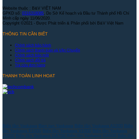
Website thuộc : B&V VIỆT NAM
GPKD số:
0316318085
, Do Sở Kế hoạch và Đầu tư Thành phố Hồ Chí
Minh cấp ngày 11/06/2020.
Copyright ©2021 - Được Phát triển & Phân phối bởi B&V Việt Nam
THÔNG TIN CẦN BIẾT
Chính sách bảo hành
Chính sách thanh toán và Vận Chuyển
Chính sách bảo mật
Chính sách đổi trả
Tra cứu đơn hàng
THANH TOÁN LINH HOẠT
Biến tần Yaskawa
Bien tan Yaskawa
Biến tần Yaskawa A1000
Biến
tần Yaskawa E1000
Biến tần Yaskawa V1000
Biến tần Yaskawa
J1000
Biến tần Yaskawa GA700
Biến tần Yaskawa GA500
Biến tần