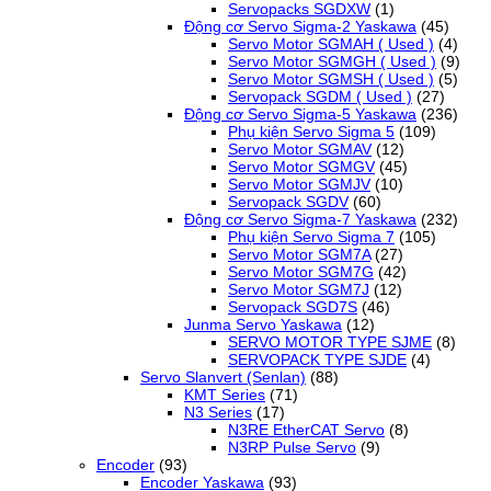
Servopacks SGDXW
(1)
Động cơ Servo Sigma-2 Yaskawa
(45)
Servo Motor SGMAH ( Used )
(4)
Servo Motor SGMGH ( Used )
(9)
Servo Motor SGMSH ( Used )
(5)
Servopack SGDM ( Used )
(27)
Động cơ Servo Sigma-5 Yaskawa
(236)
Phụ kiện Servo Sigma 5
(109)
Servo Motor SGMAV
(12)
Servo Motor SGMGV
(45)
Servo Motor SGMJV
(10)
Servopack SGDV
(60)
Động cơ Servo Sigma-7 Yaskawa
(232)
Phụ kiện Servo Sigma 7
(105)
Servo Motor SGM7A
(27)
Servo Motor SGM7G
(42)
Servo Motor SGM7J
(12)
Servopack SGD7S
(46)
Junma Servo Yaskawa
(12)
SERVO MOTOR TYPE SJME
(8)
SERVOPACK TYPE SJDE
(4)
Servo Slanvert (Senlan)
(88)
KMT Series
(71)
N3 Series
(17)
N3RE EtherCAT Servo
(8)
N3RP Pulse Servo
(9)
Encoder
(93)
Encoder Yaskawa
(93)