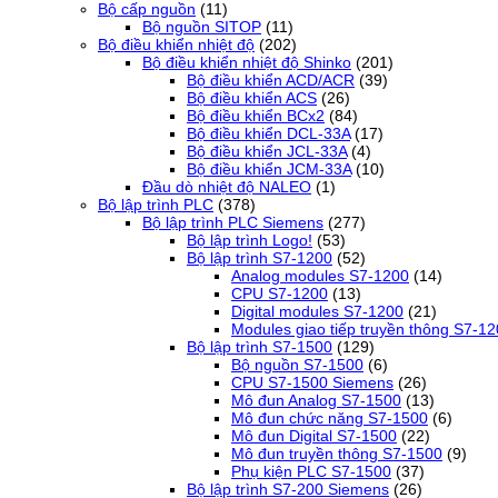
Bộ cấp nguồn
(11)
Bộ nguồn SITOP
(11)
Bộ điều khiển nhiệt độ
(202)
Bộ điều khiển nhiệt độ Shinko
(201)
Bộ điều khiển ACD/ACR
(39)
Bộ điều khiển ACS
(26)
Bộ điều khiển BCx2
(84)
Bộ điều khiển DCL-33A
(17)
Bộ điều khiển JCL-33A
(4)
Bộ điều khiển JCM-33A
(10)
Đầu dò nhiệt độ NALEO
(1)
Bộ lập trình PLC
(378)
Bộ lập trình PLC Siemens
(277)
Bộ lập trình Logo!
(53)
Bộ lập trình S7-1200
(52)
Analog modules S7-1200
(14)
CPU S7-1200
(13)
Digital modules S7-1200
(21)
Modules giao tiếp truyền thông S7-1
Bộ lập trình S7-1500
(129)
Bộ nguồn S7-1500
(6)
CPU S7-1500 Siemens
(26)
Mô đun Analog S7-1500
(13)
Mô đun chức năng S7-1500
(6)
Mô đun Digital S7-1500
(22)
Mô đun truyền thông S7-1500
(9)
Phụ kiện PLC S7-1500
(37)
Bộ lập trình S7-200 Siemens
(26)