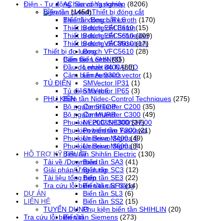
AC Servo Yaskawa
Điện - Tự động hóa công nghiệp
(8206)
Thiết bị đóng cắt
Biến tần
(1454)
Thiết bị đóng cắt LS
Biến tần Bosch Rexroth
(170)
Thiết bị đóng cắt Eaton
Bosch EFC3610
(15)
Thiết bị đóng cắt Schneider
Bosch EFC5610
(109)
Thiết bị đóng cắt Mitsubishi
Bosch VFC3610
(17)
Thiết bị đo lường
Bosch VFC5610
(28)
Cảm biến SHINKO
Biến tần Lenze
(85)
Đầu dò nhiệt độ NALEO
Lenze 8400
(80)
Cảm biến Autonics
Lenze 9300 vector
(1)
TỦ ĐIỆN
SMVector IP31
(1)
Tủ điện hạ thế
SMVector IP65
(3)
PHỤ KIỆN
Biến tần Nidec-Control Techniques
(275)
Bộ nguồn SITOP
Commander C200
(35)
Bộ nguồn MURR
Commander C300
(49)
Phụ kiện PLC SH300/SH500
NE200&NE300
(37)
Phụ kiện biến tần Yaskawa
Powerdrive F300
(21)
Phụ kiện Servo Sigma 5
Unidrive M400
(49)
Phụ kiện Servo Sigma 7
Unidrive M600
(84)
HỖ TRỢ KỸ THUẬT
Biến tần Shihlin Electric
(130)
Tải về /Download
Biến tần SA3
(41)
Giải pháp/Ứng dụng
Biến tần SC3
(12)
Tài liệu tổng hợp
Biến tần SE3
(22)
Tra cứu lỗi biến tần các hãng
Biến tần SF3
(14)
DỰ ÁN
Biến tần SL3
(6)
LIÊN HỆ
Biến tần SS2
(15)
TUYỂN DỤNG
Phụ kiện biến tần SHIHLIN
(20)
Tra cứu lỗi biến tần
Biến tần Siemens
(273)