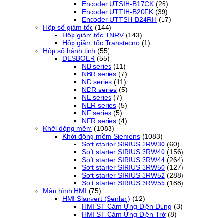
Encoder UTSIH-B17CK
(26)
Encoder UTTIH-B20FK
(39)
Encoder UTTSH-B24RH
(17)
Hộp số giảm tốc
(144)
Hộp giảm tốc TNRV
(143)
Hộp giảm tốc Transtecno
(1)
Hộp số hành tinh
(55)
DESBOER
(55)
NB series
(11)
NBR series
(7)
ND series
(11)
NDR series
(5)
NE series
(7)
NER series
(5)
NF series
(5)
NFR series
(4)
Khởi động mềm
(1083)
Khởi động mềm Siemens
(1083)
Soft starter SIRIUS 3RW30
(60)
Soft starter SIRIUS 3RW40
(156)
Soft starter SIRIUS 3RW44
(264)
Soft starter SIRIUS 3RW50
(127)
Soft starter SIRIUS 3RW52
(288)
Soft starter SIRIUS 3RW55
(188)
Màn hình HMI
(75)
HMI Slanvert (Senlan)
(12)
HMI ST Cảm Ứng Điện Dung
(3)
HMI ST Cảm Ứng Điện Trở
(8)