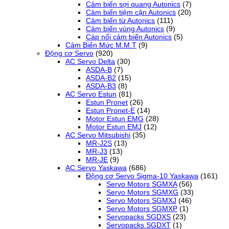
Cảm biến sợi quang Autonics
(7)
Cảm biến tiệm cận Autonics
(20)
Cảm biến từ Autonics
(111)
Cảm biến vùng Autonics
(9)
Cáp nối cảm biến Autonics
(5)
Cảm Biến Mức M.M.T
(9)
Động cơ Servo
(920)
AC Servo Delta
(30)
ASDA-B
(7)
ASDA-B2
(15)
ASDA-B3
(8)
AC Servo Estun
(81)
Estun Pronet
(26)
Estun Pronet-E
(14)
Motor Estun EMG
(28)
Motor Estun EMJ
(12)
AC Servo Mitsubishi
(35)
MR-J2S
(13)
MR-J3
(13)
MR-JE
(9)
AC Servo Yaskawa
(686)
Động cơ Servo Sigma-10 Yaskawa
(161)
Servo Motors SGMXA
(56)
Servo Motors SGMXG
(33)
Servo Motors SGMXJ
(46)
Servo Motors SGMXP
(1)
Servopacks SGDXS
(23)
Servopacks SGDXT
(1)