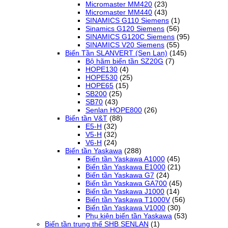
Micromaster MM420
(23)
Micromaster MM440
(43)
SINAMICS G110 Siemens
(1)
Sinamics G120 Siemens
(56)
SINAMICS G120C Siemens
(95)
SINAMICS V20 Siemens
(55)
Biến Tần SLANVERT (Sen Lan)
(145)
Bộ hãm biến tần SZ20G
(7)
HOPE130
(4)
HOPE530
(25)
HOPE65
(15)
SB200
(25)
SB70
(43)
Senlan HOPE800
(26)
Biến tần V&T
(88)
E5-H
(32)
V5-H
(32)
V6-H
(24)
Biến tần Yaskawa
(288)
Biến tần Yaskawa A1000
(45)
Biến tần Yaskawa E1000
(21)
Biến tần Yaskawa G7
(24)
Biến tần Yaskawa GA700
(45)
Biến tần Yaskawa J1000
(14)
Biến tần Yaskawa T1000V
(56)
Biến tần Yaskawa V1000
(30)
Phụ kiện biến tần Yaskawa
(53)
Biến tần trung thế SHB SENLAN
(1)