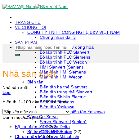
Skip
To
Content
(tạm
TRANG CHỦ
dịch)
VỀ CHÚNG TÔI
CÔNG TY TNHH CÔNG NGHỆ B&V VIỆT NAM
Chứng nhận đại lý
SẢN PHẨM
Tìm
Thiết bị tự động hoá
kiếm:
Bộ lập trình PLC Slanvert
Bộ lập trình PLC Siemens
Bộ lập trình PLC Wecon
HMI Slanvert (Senlan)
Nhà sản xuất
Màn hình HMI Siemens
Màn hình HMI Wecon
Biến tần
Biến tần hạ thế Slanvert
Nhà sản xuất
Biến tần trung thế Slanvert
Lọc
Biến tần Shihlin Electric
Biến tần Siemens
Hiển thị 1–100 của 1959 kết quả
Biến tần Yaskawa
Phụ kiện biến tần Yaskawa
Động Cơ Servo
Danh mục sản phẩm
Servo Slanvert (Senlan)
AC Servo Delta
Bộ lưu điện UPS
(22)
AC Servo Estun
Bộ lưu điện UPS Eaton
(22)
AC Servo Mitsubishi
Chưa phân loại
(4)