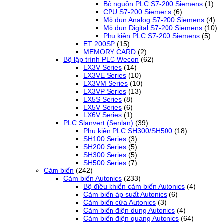
Bộ nguồn PLC S7-200 Siemens
(1)
CPU S7-200 Siemens
(6)
Mô đun Analog S7-200 Siemens
(4)
Mô đun Digital S7-200 Siemens
(10)
Phụ kiện PLC S7-200 Siemens
(5)
ET 200SP
(15)
MEMORY CARD
(2)
Bộ lập trình PLC Wecon
(62)
LX3V Series
(14)
LX3VE Series
(10)
LX3VM Series
(10)
LX3VP Series
(13)
LX5S Series
(8)
LX5V Series
(6)
LX6V Series
(1)
PLC Slanvert (Senlan)
(39)
Phụ kiện PLC SH300/SH500
(18)
SH100 Series
(3)
SH200 Series
(5)
SH300 Series
(5)
SH500 Series
(7)
Cảm biến
(242)
Cảm biến Autonics
(233)
Bộ điều khiển cảm biến Autonics
(4)
Cảm biến áp suất Autonics
(6)
Cảm biến cửa Autonics
(3)
Cảm biến điện dung Autonics
(4)
Cảm biến điện quang Autonics
(64)