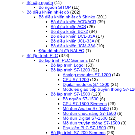
Bộ cấp nguồn
(11)
Bộ nguồn SITOP
(11)
Bộ điều khiển nhiệt độ
(202)
Bộ điều khiển nhiệt độ Shinko
(201)
Bộ điều khiển ACD/ACR
(39)
Bộ điều khiển ACS
(26)
Bộ điều khiển BCx2
(84)
Bộ điều khiển DCL-33A
(17)
Bộ điều khiển JCL-33A
(4)
Bộ điều khiển JCM-33A
(10)
Đầu dò nhiệt độ NALEO
(1)
Bộ lập trình PLC
(378)
Bộ lập trình PLC Siemens
(277)
Bộ lập trình Logo!
(53)
Bộ lập trình S7-1200
(52)
Analog modules S7-1200
(14)
CPU S7-1200
(13)
Digital modules S7-1200
(21)
Modules giao tiếp truyền thông S7-1
Bộ lập trình S7-1500
(129)
Bộ nguồn S7-1500
(6)
CPU S7-1500 Siemens
(26)
Mô đun Analog S7-1500
(13)
Mô đun chức năng S7-1500
(6)
Mô đun Digital S7-1500
(22)
Mô đun truyền thông S7-1500
(9)
Phụ kiện PLC S7-1500
(37)
Bộ lập trình S7-200 Siemens
(26)