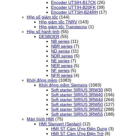
Encoder UTSIH-B17CK
(26)
Encoder UTTIH-B20FK
(39)
Encoder UTTSH-B24RH
(17)
Hộp số giảm tốc
(144)
Hộp giảm tốc TNRV
(143)
Hộp giảm tốc Transtecno
(1)
Hộp số hành tinh
(55)
DESBOER
(55)
NB series
(11)
NBR series
(7)
ND series
(11)
NDR series
(5)
NE series
(7)
NER series
(5)
NF series
(5)
NFR series
(4)
Khởi động mềm
(1083)
Khởi động mềm Siemens
(1083)
Soft starter SIRIUS 3RW30
(60)
Soft starter SIRIUS 3RW40
(156)
Soft starter SIRIUS 3RW44
(264)
Soft starter SIRIUS 3RW50
(127)
Soft starter SIRIUS 3RW52
(288)
Soft starter SIRIUS 3RW55
(188)
Màn hình HMI
(75)
HMI Slanvert (Senlan)
(12)
HMI ST Cảm Ứng Điện Dung
(3)
HMI ST Cảm Ứng Điện Trở
(8)