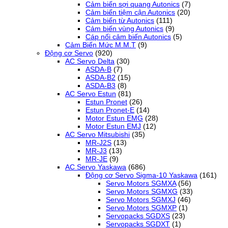
Cảm biến sợi quang Autonics
(7)
Cảm biến tiệm cận Autonics
(20)
Cảm biến từ Autonics
(111)
Cảm biến vùng Autonics
(9)
Cáp nối cảm biến Autonics
(5)
Cảm Biến Mức M.M.T
(9)
Động cơ Servo
(920)
AC Servo Delta
(30)
ASDA-B
(7)
ASDA-B2
(15)
ASDA-B3
(8)
AC Servo Estun
(81)
Estun Pronet
(26)
Estun Pronet-E
(14)
Motor Estun EMG
(28)
Motor Estun EMJ
(12)
AC Servo Mitsubishi
(35)
MR-J2S
(13)
MR-J3
(13)
MR-JE
(9)
AC Servo Yaskawa
(686)
Động cơ Servo Sigma-10 Yaskawa
(161)
Servo Motors SGMXA
(56)
Servo Motors SGMXG
(33)
Servo Motors SGMXJ
(46)
Servo Motors SGMXP
(1)
Servopacks SGDXS
(23)
Servopacks SGDXT
(1)