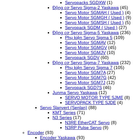
Servopacks SGDXW
(1)
Động cơ Servo Sigma-2 Yaskawa
(45)
Servo Motor SGMAH ( Used )
(4)
Servo Motor SGMGH ( Used )
(9)
Servo Motor SGMSH ( Used )
(5)
Servopack SGDM ( Used )
(27)
Động cơ Servo Sigma-5 Yaskawa
(236)
Phụ kiện Servo Sigma 5
(109)
Servo Motor SGMAV
(12)
Servo Motor SGMGV
(45)
Servo Motor SGMJV
(10)
Servopack SGDV
(60)
Động cơ Servo Sigma-7 Yaskawa
(232)
Phụ kiện Servo Sigma 7
(105)
Servo Motor SGM7A
(27)
Servo Motor SGM7G
(42)
Servo Motor SGM7J
(12)
Servopack SGD7S
(46)
Junma Servo Yaskawa
(12)
SERVO MOTOR TYPE SJME
(8)
SERVOPACK TYPE SJDE
(4)
Servo Slanvert (Senlan)
(88)
KMT Series
(71)
N3 Series
(17)
N3RE EtherCAT Servo
(8)
N3RP Pulse Servo
(9)
Encoder
(93)
Encoder Yaskawa
(93)