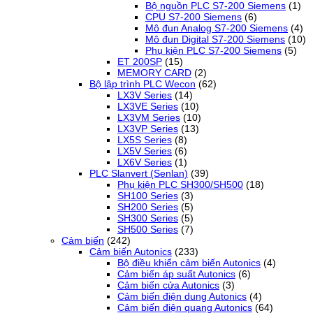
Bộ nguồn PLC S7-200 Siemens
(1)
CPU S7-200 Siemens
(6)
Mô đun Analog S7-200 Siemens
(4)
Mô đun Digital S7-200 Siemens
(10)
Phụ kiện PLC S7-200 Siemens
(5)
ET 200SP
(15)
MEMORY CARD
(2)
Bộ lập trình PLC Wecon
(62)
LX3V Series
(14)
LX3VE Series
(10)
LX3VM Series
(10)
LX3VP Series
(13)
LX5S Series
(8)
LX5V Series
(6)
LX6V Series
(1)
PLC Slanvert (Senlan)
(39)
Phụ kiện PLC SH300/SH500
(18)
SH100 Series
(3)
SH200 Series
(5)
SH300 Series
(5)
SH500 Series
(7)
Cảm biến
(242)
Cảm biến Autonics
(233)
Bộ điều khiển cảm biến Autonics
(4)
Cảm biến áp suất Autonics
(6)
Cảm biến cửa Autonics
(3)
Cảm biến điện dung Autonics
(4)
Cảm biến điện quang Autonics
(64)