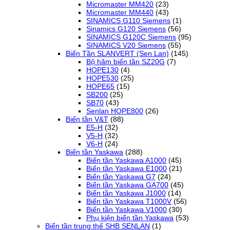
Micromaster MM420
(23)
Micromaster MM440
(43)
SINAMICS G110 Siemens
(1)
Sinamics G120 Siemens
(56)
SINAMICS G120C Siemens
(95)
SINAMICS V20 Siemens
(55)
Biến Tần SLANVERT (Sen Lan)
(145)
Bộ hãm biến tần SZ20G
(7)
HOPE130
(4)
HOPE530
(25)
HOPE65
(15)
SB200
(25)
SB70
(43)
Senlan HOPE800
(26)
Biến tần V&T
(88)
E5-H
(32)
V5-H
(32)
V6-H
(24)
Biến tần Yaskawa
(288)
Biến tần Yaskawa A1000
(45)
Biến tần Yaskawa E1000
(21)
Biến tần Yaskawa G7
(24)
Biến tần Yaskawa GA700
(45)
Biến tần Yaskawa J1000
(14)
Biến tần Yaskawa T1000V
(56)
Biến tần Yaskawa V1000
(30)
Phụ kiện biến tần Yaskawa
(53)
Biến tần trung thế SHB SENLAN
(1)