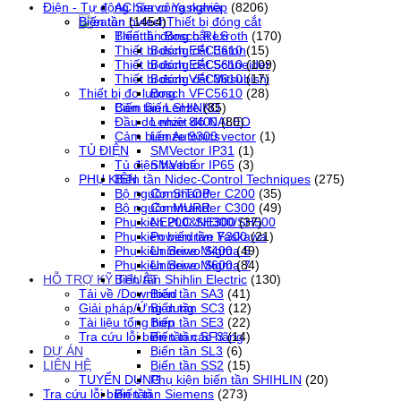
AC Servo Yaskawa
Điện - Tự động hóa công nghiệp
(8206)
Thiết bị đóng cắt
Biến tần
(1454)
Thiết bị đóng cắt LS
Biến tần Bosch Rexroth
(170)
Thiết bị đóng cắt Eaton
Bosch EFC3610
(15)
Thiết bị đóng cắt Schneider
Bosch EFC5610
(109)
Thiết bị đóng cắt Mitsubishi
Bosch VFC3610
(17)
Thiết bị đo lường
Bosch VFC5610
(28)
Cảm biến SHINKO
Biến tần Lenze
(85)
Đầu dò nhiệt độ NALEO
Lenze 8400
(80)
Cảm biến Autonics
Lenze 9300 vector
(1)
TỦ ĐIỆN
SMVector IP31
(1)
Tủ điện hạ thế
SMVector IP65
(3)
PHỤ KIỆN
Biến tần Nidec-Control Techniques
(275)
Bộ nguồn SITOP
Commander C200
(35)
Bộ nguồn MURR
Commander C300
(49)
Phụ kiện PLC SH300/SH500
NE200&NE300
(37)
Phụ kiện biến tần Yaskawa
Powerdrive F300
(21)
Phụ kiện Servo Sigma 5
Unidrive M400
(49)
Phụ kiện Servo Sigma 7
Unidrive M600
(84)
HỖ TRỢ KỸ THUẬT
Biến tần Shihlin Electric
(130)
Tải về /Download
Biến tần SA3
(41)
Giải pháp/Ứng dụng
Biến tần SC3
(12)
Tài liệu tổng hợp
Biến tần SE3
(22)
Tra cứu lỗi biến tần các hãng
Biến tần SF3
(14)
DỰ ÁN
Biến tần SL3
(6)
LIÊN HỆ
Biến tần SS2
(15)
TUYỂN DỤNG
Phụ kiện biến tần SHIHLIN
(20)
Tra cứu lỗi biến tần
Biến tần Siemens
(273)