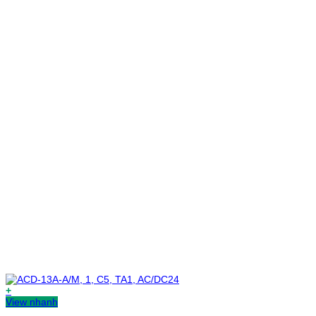
+
View nhanh