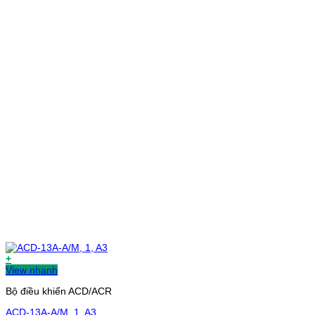
+
View nhanh
Bộ điều khiển ACD/ACR
ACD-13A-A/M, 1, A3