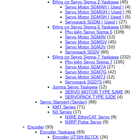
Động cơ Servo Sigma-2 Yaskawa
(45)
Servo Motor SGMAH ( Used )
(4)
Servo Motor SGMGH ( Used )
(9)
Servo Motor SGMSH ( Used )
(5)
Servopack SGDM ( Used )
(27)
Động cơ Servo Sigma-5 Yaskawa
(236)
Phụ kiện Servo Sigma 5
(109)
Servo Motor SGMAV
(12)
Servo Motor SGMGV
(45)
Servo Motor SGMJV
(10)
Servopack SGDV
(60)
Động cơ Servo Sigma-7 Yaskawa
(232)
Phụ kiện Servo Sigma 7
(105)
Servo Motor SGM7A
(27)
Servo Motor SGM7G
(42)
Servo Motor SGM7J
(12)
Servopack SGD7S
(46)
Junma Servo Yaskawa
(12)
SERVO MOTOR TYPE SJME
(8)
SERVOPACK TYPE SJDE
(4)
Servo Slanvert (Senlan)
(88)
KMT Series
(71)
N3 Series
(17)
N3RE EtherCAT Servo
(8)
N3RP Pulse Servo
(9)
Encoder
(93)
Encoder Yaskawa
(93)
Encoder UTSIH-B17CK
(26)