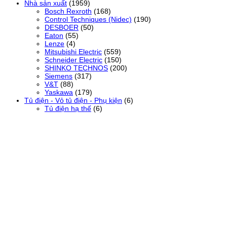
Nhà sản xuất
(1959)
Bosch Rexroth
(168)
Control Techniques (Nidec)
(190)
DESBOER
(50)
Eaton
(55)
Lenze
(4)
Mitsubishi Electric
(559)
Schneider Electric
(150)
SHINKO TECHNOS
(200)
Siemens
(317)
V&T
(88)
Yaskawa
(179)
Tủ điện - Vỏ tủ điện - Phụ kiện
(6)
Tủ điện hạ thế
(6)