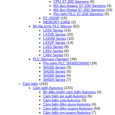
CPU S7-200 Siemens
(6)
Mô đun Analog S7-200 Siemens
(4)
Mô đun Digital S7-200 Siemens
(10)
Phụ kiện PLC S7-200 Siemens
(5)
ET 200SP
(15)
MEMORY CARD
(2)
Bộ lập trình PLC Wecon
(62)
LX3V Series
(14)
LX3VE Series
(10)
LX3VM Series
(10)
LX3VP Series
(13)
LX5S Series
(8)
LX5V Series
(6)
LX6V Series
(1)
PLC Slanvert (Senlan)
(39)
Phụ kiện PLC SH300/SH500
(18)
SH100 Series
(3)
SH200 Series
(5)
SH300 Series
(5)
SH500 Series
(7)
Cảm biến
(242)
Cảm biến Autonics
(233)
Bộ điều khiển cảm biến Autonics
(4)
Cảm biến áp suất Autonics
(6)
Cảm biến cửa Autonics
(3)
Cảm biến điện dung Autonics
(4)
Cảm biến điện quang Autonics
(64)
Cảm biến sợi quang Autonics
(7)