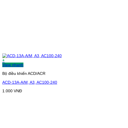
+
View nhanh
Bộ điều khiển ACD/ACR
ACD-13A-A/M, A3, AC100-240
1.000
VNĐ