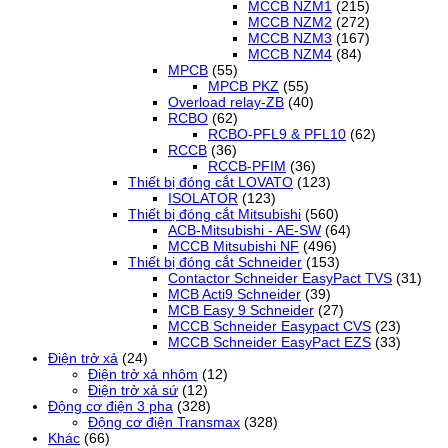
MCCB NZM1
(215)
MCCB NZM2
(272)
MCCB NZM3
(167)
MCCB NZM4
(84)
MPCB
(55)
MPCB PKZ
(55)
Overload relay-ZB
(40)
RCBO
(62)
RCBO-PFL9 & PFL10
(62)
RCCB
(36)
RCCB-PFIM
(36)
Thiết bị đóng cắt LOVATO
(123)
ISOLATOR
(123)
Thiết bị đóng cắt Mitsubishi
(560)
ACB-Mitsubishi - AE-SW
(64)
MCCB Mitsubishi NF
(496)
Thiết bị đóng cắt Schneider
(153)
Contactor Schneider EasyPact TVS
(31)
MCB Acti9 Schneider
(39)
MCB Easy 9 Schneider
(27)
MCCB Schneider Easypact CVS
(23)
MCCB Schneider EasyPact EZS
(33)
Điện trở xả
(24)
Điện trở xả nhôm
(12)
Điện trở xả sứ
(12)
Động cơ điện 3 pha
(328)
Động cơ điện Transmax
(328)
Khác
(66)