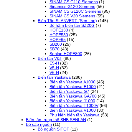
SINAMICS G110 Siemens
(1)
Sinamics G120 Siemens
(56)
SINAMICS G120C Siemens
(95)
SINAMICS V20 Siemens
(55)
Biến Tần SLANVERT (Sen Lan)
(145)
Bộ hãm biến tần SZ20G
(7)
HOPE130
(4)
HOPE530
(25)
HOPE65
(15)
SB200
(25)
SB70
(43)
Senlan HOPE800
(26)
Biến tần V&T
(88)
E5-H
(32)
V5-H
(32)
V6-H
(24)
Biến tần Yaskawa
(288)
Biến tần Yaskawa A1000
(45)
Biến tần Yaskawa E1000
(21)
Biến tần Yaskawa G7
(24)
Biến tần Yaskawa GA700
(45)
Biến tần Yaskawa J1000
(14)
Biến tần Yaskawa T1000V
(56)
Biến tần Yaskawa V1000
(30)
Phụ kiện biến tần Yaskawa
(53)
Biến tần trung thế SHB SENLAN
(1)
Bộ cấp nguồn
(11)
Bộ nguồn SITOP
(11)