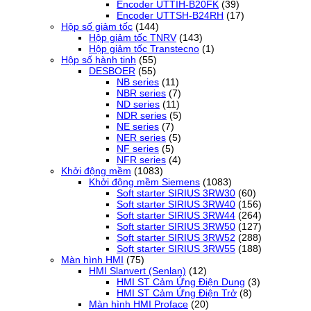
Encoder UTTIH-B20FK
(39)
Encoder UTTSH-B24RH
(17)
Hộp số giảm tốc
(144)
Hộp giảm tốc TNRV
(143)
Hộp giảm tốc Transtecno
(1)
Hộp số hành tinh
(55)
DESBOER
(55)
NB series
(11)
NBR series
(7)
ND series
(11)
NDR series
(5)
NE series
(7)
NER series
(5)
NF series
(5)
NFR series
(4)
Khởi động mềm
(1083)
Khởi động mềm Siemens
(1083)
Soft starter SIRIUS 3RW30
(60)
Soft starter SIRIUS 3RW40
(156)
Soft starter SIRIUS 3RW44
(264)
Soft starter SIRIUS 3RW50
(127)
Soft starter SIRIUS 3RW52
(288)
Soft starter SIRIUS 3RW55
(188)
Màn hình HMI
(75)
HMI Slanvert (Senlan)
(12)
HMI ST Cảm Ứng Điện Dung
(3)
HMI ST Cảm Ứng Điện Trở
(8)
Màn hình HMI Proface
(20)