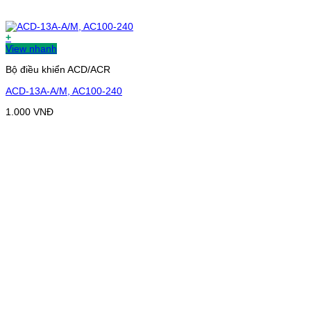
+
View nhanh
Bộ điều khiển ACD/ACR
ACD-13A-A/M, AC100-240
1.000
VNĐ