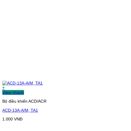
+
View nhanh
Bộ điều khiển ACD/ACR
ACD-13A-A/M, TA1
1.000
VNĐ