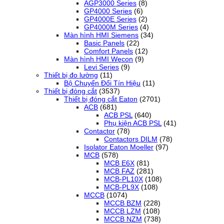
AGP3000 Series
(8)
GP4000 Series
(6)
GP4000E Series
(2)
GP4000M Series
(4)
Màn hình HMI Siemens
(34)
Basic Panels
(22)
Comfort Panels
(12)
Màn hình HMI Wecon
(9)
Levi Series
(9)
Thiết bị đo lường
(11)
Bộ Chuyển Đổi Tín Hiệu
(11)
Thiết bị đóng cắt
(3537)
Thiết bị đóng cắt Eaton
(2701)
ACB
(681)
ACB PSL
(640)
Phụ kiện ACB PSL
(41)
Contactor
(78)
Contactors DILM
(78)
Isolator Eaton Moeller
(97)
MCB
(578)
MCB E6X
(81)
MCB FAZ
(281)
MCB-PL10X
(108)
MCB-PL9X
(108)
MCCB
(1074)
MCCB BZM
(228)
MCCB LZM
(108)
MCCB NZM
(738)