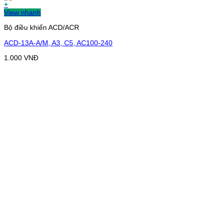
+
View nhanh
Bộ điều khiển ACD/ACR
ACD-13A-A/M, A3, C5, AC100-240
1.000
VNĐ