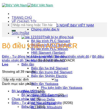
Skip
To
Content
(tạm
TRANG CHỦ
dịch)
VỀ CHÚNG TÔI
Tìm
CÔNG TY TNHH CÔNG NGHỆ B&V VIỆT NAM
kiếm:
Chứng nhận đại lý
SẢN PHẨM
Thiết bị tự động hoá
Bộ lập trình PLC Slanvert
Bộ điều khiển ACD/ACR
Bộ lập trình PLC Siemens
Bộ lập trình PLC Wecon
HMI Slanvert (Senlan)
Màn hình HMI Siemens
Điện - Tự động hóa công nghiệp
/
Bộ điều khiển nhiệt độ
/
Bộ điều
Màn hình HMI Wecon
khiển nhiệt độ Shinko
/
Bộ điều khiển ACD/ACR
Biến tần
Lọc
Biến tần hạ thế Slanvert
Showing all 39 results
Biến tần trung thế Slanvert
Biến tần Shihlin Electric
Biến tần Siemens
Danh mục sản phẩm
Biến tần Yaskawa
Phụ kiện biến tần Yaskawa
Bộ lưu điện UPS
(22)
Động Cơ Servo
Bộ lưu điện UPS Eaton
(22)
Servo Slanvert (Senlan)
Chưa phân loại
(4)
AC Servo Delta
Điện - Tự động hóa công nghiệp
(8206)
AC Servo Estun
Biến tần
(1454)
AC Servo Mitsubishi