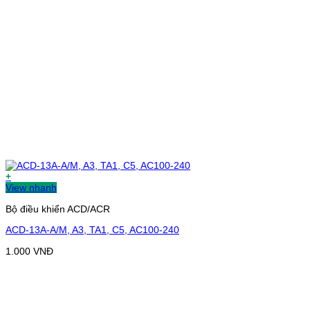
+
View nhanh
Bộ điều khiển ACD/ACR
ACD-13A-A/M, A3, TA1, C5, AC100-240
1.000
VNĐ