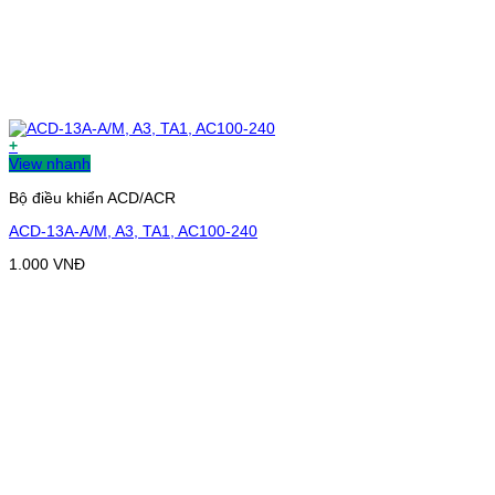
+
View nhanh
Bộ điều khiển ACD/ACR
ACD-13A-A/M, A3, TA1, AC100-240
1.000
VNĐ