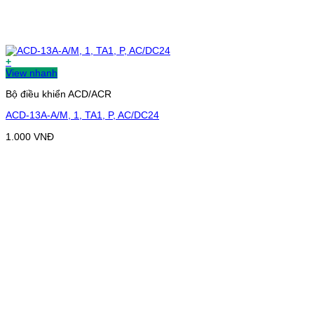
+
View nhanh
Bộ điều khiển ACD/ACR
ACD-13A-A/M, 1, TA1, P, AC/DC24
1.000
VNĐ