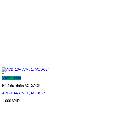
+
View nhanh
Bộ điều khiển ACD/ACR
ACD-13A-A/M, 1, AC/DC24
1.000
VNĐ