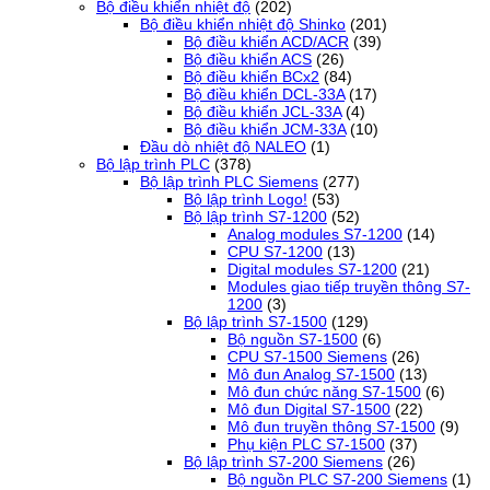
Bộ điều khiển nhiệt độ
(202)
Bộ điều khiển nhiệt độ Shinko
(201)
Bộ điều khiển ACD/ACR
(39)
Bộ điều khiển ACS
(26)
Bộ điều khiển BCx2
(84)
Bộ điều khiển DCL-33A
(17)
Bộ điều khiển JCL-33A
(4)
Bộ điều khiển JCM-33A
(10)
Đầu dò nhiệt độ NALEO
(1)
Bộ lập trình PLC
(378)
Bộ lập trình PLC Siemens
(277)
Bộ lập trình Logo!
(53)
Bộ lập trình S7-1200
(52)
Analog modules S7-1200
(14)
CPU S7-1200
(13)
Digital modules S7-1200
(21)
Modules giao tiếp truyền thông S7-
1200
(3)
Bộ lập trình S7-1500
(129)
Bộ nguồn S7-1500
(6)
CPU S7-1500 Siemens
(26)
Mô đun Analog S7-1500
(13)
Mô đun chức năng S7-1500
(6)
Mô đun Digital S7-1500
(22)
Mô đun truyền thông S7-1500
(9)
Phụ kiện PLC S7-1500
(37)
Bộ lập trình S7-200 Siemens
(26)
Bộ nguồn PLC S7-200 Siemens
(1)