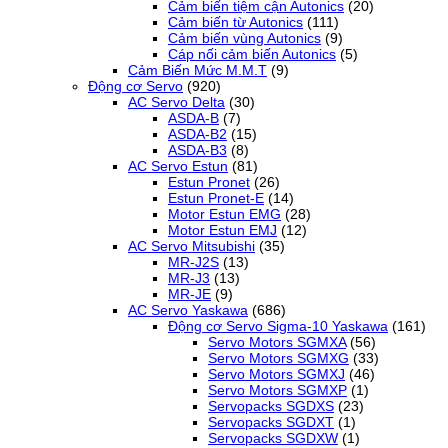
Cảm biến tiệm cận Autonics
(20)
Cảm biến từ Autonics
(111)
Cảm biến vùng Autonics
(9)
Cáp nối cảm biến Autonics
(5)
Cảm Biến Mức M.M.T
(9)
Động cơ Servo
(920)
AC Servo Delta
(30)
ASDA-B
(7)
ASDA-B2
(15)
ASDA-B3
(8)
AC Servo Estun
(81)
Estun Pronet
(26)
Estun Pronet-E
(14)
Motor Estun EMG
(28)
Motor Estun EMJ
(12)
AC Servo Mitsubishi
(35)
MR-J2S
(13)
MR-J3
(13)
MR-JE
(9)
AC Servo Yaskawa
(686)
Động cơ Servo Sigma-10 Yaskawa
(161)
Servo Motors SGMXA
(56)
Servo Motors SGMXG
(33)
Servo Motors SGMXJ
(46)
Servo Motors SGMXP
(1)
Servopacks SGDXS
(23)
Servopacks SGDXT
(1)
Servopacks SGDXW
(1)