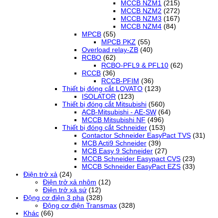
MCCB NZM1
(215)
MCCB NZM2
(272)
MCCB NZM3
(167)
MCCB NZM4
(84)
MPCB
(55)
MPCB PKZ
(55)
Overload relay-ZB
(40)
RCBO
(62)
RCBO-PFL9 & PFL10
(62)
RCCB
(36)
RCCB-PFIM
(36)
Thiết bị đóng cắt LOVATO
(123)
ISOLATOR
(123)
Thiết bị đóng cắt Mitsubishi
(560)
ACB-Mitsubishi - AE-SW
(64)
MCCB Mitsubishi NF
(496)
Thiết bị đóng cắt Schneider
(153)
Contactor Schneider EasyPact TVS
(31)
MCB Acti9 Schneider
(39)
MCB Easy 9 Schneider
(27)
MCCB Schneider Easypact CVS
(23)
MCCB Schneider EasyPact EZS
(33)
Điện trở xả
(24)
Điện trở xả nhôm
(12)
Điện trở xả sứ
(12)
Động cơ điện 3 pha
(328)
Động cơ điện Transmax
(328)
Khác
(66)