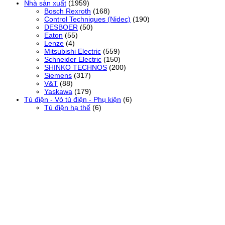
Nhà sản xuất
(1959)
Bosch Rexroth
(168)
Control Techniques (Nidec)
(190)
DESBOER
(50)
Eaton
(55)
Lenze
(4)
Mitsubishi Electric
(559)
Schneider Electric
(150)
SHINKO TECHNOS
(200)
Siemens
(317)
V&T
(88)
Yaskawa
(179)
Tủ điện - Vỏ tủ điện - Phụ kiện
(6)
Tủ điện hạ thế
(6)