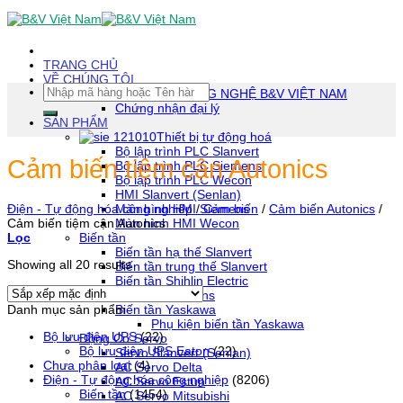
Skip
To
Content
(tạm
TRANG CHỦ
dịch)
VỀ CHÚNG TÔI
Tìm
CÔNG TY TNHH CÔNG NGHỆ B&V VIỆT NAM
kiếm:
Chứng nhận đại lý
SẢN PHẨM
Thiết bị tự động hoá
Bộ lập trình PLC Slanvert
Cảm biến tiệm cận Autonics
Bộ lập trình PLC Siemens
Bộ lập trình PLC Wecon
HMI Slanvert (Senlan)
Màn hình HMI Siemens
Điện - Tự động hóa công nghiệp
/
Cảm biến
/
Cảm biến Autonics
/
Màn hình HMI Wecon
Cảm biến tiệm cận Autonics
Biến tần
Lọc
Biến tần hạ thế Slanvert
Showing all 20 results
Biến tần trung thế Slanvert
Biến tần Shihlin Electric
Biến tần Siemens
Danh mục sản phẩm
Biến tần Yaskawa
Phụ kiện biến tần Yaskawa
Bộ lưu điện UPS
(22)
Động Cơ Servo
Bộ lưu điện UPS Eaton
(22)
Servo Slanvert (Senlan)
Chưa phân loại
(4)
AC Servo Delta
Điện - Tự động hóa công nghiệp
(8206)
AC Servo Estun
Biến tần
(1454)
AC Servo Mitsubishi