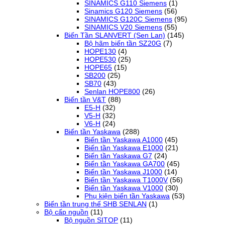
SINAMICS G110 Siemens
(1)
Sinamics G120 Siemens
(56)
SINAMICS G120C Siemens
(95)
SINAMICS V20 Siemens
(55)
Biến Tần SLANVERT (Sen Lan)
(145)
Bộ hãm biến tần SZ20G
(7)
HOPE130
(4)
HOPE530
(25)
HOPE65
(15)
SB200
(25)
SB70
(43)
Senlan HOPE800
(26)
Biến tần V&T
(88)
E5-H
(32)
V5-H
(32)
V6-H
(24)
Biến tần Yaskawa
(288)
Biến tần Yaskawa A1000
(45)
Biến tần Yaskawa E1000
(21)
Biến tần Yaskawa G7
(24)
Biến tần Yaskawa GA700
(45)
Biến tần Yaskawa J1000
(14)
Biến tần Yaskawa T1000V
(56)
Biến tần Yaskawa V1000
(30)
Phụ kiện biến tần Yaskawa
(53)
Biến tần trung thế SHB SENLAN
(1)
Bộ cấp nguồn
(11)
Bộ nguồn SITOP
(11)