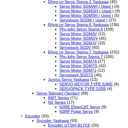
Động cơ Servo Sigma-2 Yaskawa
(45)
Servo Motor SGMAH ( Used )
(4)
Servo Motor SGMGH ( Used )
(9)
Servo Motor SGMSH ( Used )
(5)
Servopack SGDM ( Used )
(27)
Động cơ Servo Sigma-5 Yaskawa
(236)
Phụ kiện Servo Sigma 5
(109)
Servo Motor SGMAV
(12)
Servo Motor SGMGV
(45)
Servo Motor SGMJV
(10)
Servopack SGDV
(60)
Động cơ Servo Sigma-7 Yaskawa
(232)
Phụ kiện Servo Sigma 7
(105)
Servo Motor SGM7A
(27)
Servo Motor SGM7G
(42)
Servo Motor SGM7J
(12)
Servopack SGD7S
(46)
Junma Servo Yaskawa
(12)
SERVO MOTOR TYPE SJME
(8)
SERVOPACK TYPE SJDE
(4)
Servo Slanvert (Senlan)
(88)
KMT Series
(71)
N3 Series
(17)
N3RE EtherCAT Servo
(8)
N3RP Pulse Servo
(9)
Encoder
(93)
Encoder Yaskawa
(93)
Encoder UTSIH-B17CK
(26)