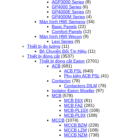
AGP3000 Series
(8)
GP4000 Series
(6)
GP4000E Series
(2)
GP4000M Series
(4)
Màn hình HMI Siemens
(34)
Basic Panels
(22)
Comfort Panels
(12)
Màn hình HMI Wecon
(9)
Levi Series
(9)
Thiết bị đo lường
(11)
Bộ Chuyển Đổi Tín Hiệu
(11)
Thiết bị đóng cắt
(3537)
Thiết bị đóng cắt Eaton
(2701)
ACB
(681)
ACB PSL
(640)
Phụ kiện ACB PSL
(41)
Contactor
(78)
Contactors DILM
(78)
Isolator Eaton Moeller
(97)
MCB
(578)
MCB E6X
(81)
MCB FAZ
(281)
MCB-PL10X
(108)
MCB-PL9X
(108)
MCCB
(1074)
MCCB BZM
(228)
MCCB LZM
(108)
MCCB NZM
(738)