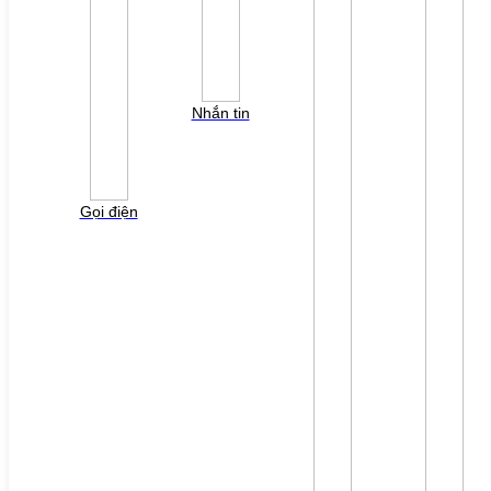
Nhắn tin
Gọi điện
+
View nhanh
Cảm biến tiệm cận Autonics
PRCML18-8DP – Cảm biến tiệm cận loại hình trụ Autonics
1.000
VNĐ