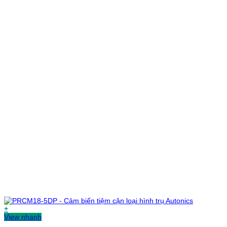
+
View nhanh