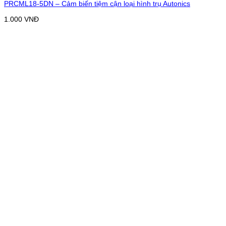
PRCML18-5DN – Cảm biến tiệm cận loại hình trụ Autonics
1.000
VNĐ