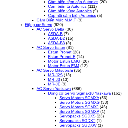
Cảm biến tiệm cận Autonics
(20)
Cảm biến từ Autonics
(111)
Cảm biến vùng Autonics
(9)
Cáp nối cảm biến Autonics
(5)
Cảm Biến Mức M.M.T
(9)
Động cơ Servo
(920)
AC Servo Delta
(30)
ASDA-B
(7)
ASDA-B2
(15)
ASDA-B3
(8)
AC Servo Estun
(81)
Estun Pronet
(26)
Estun Pronet-E
(14)
Motor Estun EMG
(28)
Motor Estun EMJ
(12)
AC Servo Mitsubishi
(35)
MR-J2S
(13)
MR-J3
(13)
MR-JE
(9)
AC Servo Yaskawa
(686)
Động cơ Servo Sigma-10 Yaskawa
(161)
Servo Motors SGMXA
(56)
Servo Motors SGMXG
(33)
Servo Motors SGMXJ
(46)
Servo Motors SGMXP
(1)
Servopacks SGDXS
(23)
Servopacks SGDXT
(1)
Servopacks SGDXW
(1)