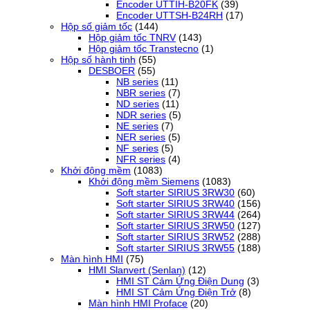
Encoder UTTIH-B20FK
(39)
Encoder UTTSH-B24RH
(17)
Hộp số giảm tốc
(144)
Hộp giảm tốc TNRV
(143)
Hộp giảm tốc Transtecno
(1)
Hộp số hành tinh
(55)
DESBOER
(55)
NB series
(11)
NBR series
(7)
ND series
(11)
NDR series
(5)
NE series
(7)
NER series
(5)
NF series
(5)
NFR series
(4)
Khởi động mềm
(1083)
Khởi động mềm Siemens
(1083)
Soft starter SIRIUS 3RW30
(60)
Soft starter SIRIUS 3RW40
(156)
Soft starter SIRIUS 3RW44
(264)
Soft starter SIRIUS 3RW50
(127)
Soft starter SIRIUS 3RW52
(288)
Soft starter SIRIUS 3RW55
(188)
Màn hình HMI
(75)
HMI Slanvert (Senlan)
(12)
HMI ST Cảm Ứng Điện Dung
(3)
HMI ST Cảm Ứng Điện Trở
(8)
Màn hình HMI Proface
(20)