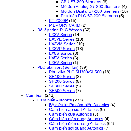
CPU S7-200 Siemens
(6)
Mô đun Analog S7-200 Siemens
(4)
Mô đun Digital S7-200 Siemens
(10)
Phụ kiện PLC S7-200 Siemens
(5)
ET 200SP
(15)
MEMORY CARD
(2)
Bộ lập trình PLC Wecon
(62)
LX3V Series
(14)
LX3VE Series
(10)
LX3VM Series
(10)
LX3VP Series
(13)
LX5S Series
(8)
LX5V Series
(6)
LX6V Series
(1)
PLC Slanvert (Senlan)
(39)
Phụ kiện PLC SH300/SH500
(18)
SH100 Series
(3)
SH200 Series
(5)
SH300 Series
(5)
SH500 Series
(7)
Cảm biến
(242)
Cảm biến Autonics
(233)
Bộ điều khiển cảm biến Autonics
(4)
Cảm biến áp suất Autonics
(6)
Cảm biến cửa Autonics
(3)
Cảm biến điện dung Autonics
(4)
Cảm biến điện quang Autonics
(64)
Cảm biến sợi quang Autonics
(7)