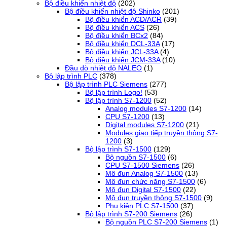
Bộ điều khiển nhiệt độ
(202)
Bộ điều khiển nhiệt độ Shinko
(201)
Bộ điều khiển ACD/ACR
(39)
Bộ điều khiển ACS
(26)
Bộ điều khiển BCx2
(84)
Bộ điều khiển DCL-33A
(17)
Bộ điều khiển JCL-33A
(4)
Bộ điều khiển JCM-33A
(10)
Đầu dò nhiệt độ NALEO
(1)
Bộ lập trình PLC
(378)
Bộ lập trình PLC Siemens
(277)
Bộ lập trình Logo!
(53)
Bộ lập trình S7-1200
(52)
Analog modules S7-1200
(14)
CPU S7-1200
(13)
Digital modules S7-1200
(21)
Modules giao tiếp truyền thông S7-
1200
(3)
Bộ lập trình S7-1500
(129)
Bộ nguồn S7-1500
(6)
CPU S7-1500 Siemens
(26)
Mô đun Analog S7-1500
(13)
Mô đun chức năng S7-1500
(6)
Mô đun Digital S7-1500
(22)
Mô đun truyền thông S7-1500
(9)
Phụ kiện PLC S7-1500
(37)
Bộ lập trình S7-200 Siemens
(26)
Bộ nguồn PLC S7-200 Siemens
(1)