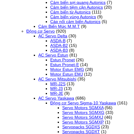
Cảm biến sợi quang Autonics
(7)
Cảm biến tiệm cận Autonics
(20)
Cảm biến từ Autonics
(111)
Cảm biến vùng Autonics
(9)
Cáp nối cảm biến Autonics
(5)
Cảm Biến Mức M.M.T
(9)
Động cơ Servo
(920)
AC Servo Delta
(30)
ASDA-B
(7)
ASDA-B2
(15)
ASDA-B3
(8)
AC Servo Estun
(81)
Estun Pronet
(26)
Estun Pronet-E
(14)
Motor Estun EMG
(28)
Motor Estun EMJ
(12)
AC Servo Mitsubishi
(35)
MR-J2S
(13)
MR-J3
(13)
MR-JE
(9)
AC Servo Yaskawa
(686)
Động cơ Servo Sigma-10 Yaskawa
(161)
Servo Motors SGMXA
(56)
Servo Motors SGMXG
(33)
Servo Motors SGMXJ
(46)
Servo Motors SGMXP
(1)
Servopacks SGDXS
(23)
Servopacks SGDXT
(1)