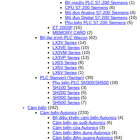
Bộ nguồn PLC S7-200 Siemens
(1)
CPU S7-200 Siemens
(6)
Mô đun Analog S7-200 Siemens
(4)
Mô đun Digital S7-200 Siemens
(10)
Phụ kiện PLC S7-200 Siemens
(5)
ET 200SP
(15)
MEMORY CARD
(2)
Bộ lập trình PLC Wecon
(62)
LX3V Series
(14)
LX3VE Series
(10)
LX3VM Series
(10)
LX3VP Series
(13)
LX5S Series
(8)
LX5V Series
(6)
LX6V Series
(1)
PLC Slanvert (Senlan)
(39)
Phụ kiện PLC SH300/SH500
(18)
SH100 Series
(3)
SH200 Series
(5)
SH300 Series
(5)
SH500 Series
(7)
Cảm biến
(242)
Cảm biến Autonics
(233)
Bộ điều khiển cảm biến Autonics
(4)
Cảm biến áp suất Autonics
(6)
Cảm biến cửa Autonics
(3)
Cảm biến điện dung Autonics
(4)
Cảm biến điện quang Autonics
(64)