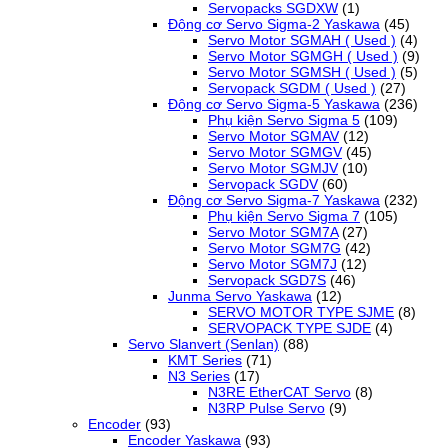
Servopacks SGDXW
(1)
Động cơ Servo Sigma-2 Yaskawa
(45)
Servo Motor SGMAH ( Used )
(4)
Servo Motor SGMGH ( Used )
(9)
Servo Motor SGMSH ( Used )
(5)
Servopack SGDM ( Used )
(27)
Động cơ Servo Sigma-5 Yaskawa
(236)
Phụ kiện Servo Sigma 5
(109)
Servo Motor SGMAV
(12)
Servo Motor SGMGV
(45)
Servo Motor SGMJV
(10)
Servopack SGDV
(60)
Động cơ Servo Sigma-7 Yaskawa
(232)
Phụ kiện Servo Sigma 7
(105)
Servo Motor SGM7A
(27)
Servo Motor SGM7G
(42)
Servo Motor SGM7J
(12)
Servopack SGD7S
(46)
Junma Servo Yaskawa
(12)
SERVO MOTOR TYPE SJME
(8)
SERVOPACK TYPE SJDE
(4)
Servo Slanvert (Senlan)
(88)
KMT Series
(71)
N3 Series
(17)
N3RE EtherCAT Servo
(8)
N3RP Pulse Servo
(9)
Encoder
(93)
Encoder Yaskawa
(93)