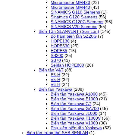
Micromaster MM420
(23)
Micromaster MM440
(43)
SINAMICS G110 Siemens
(1)
Sinamics G120 Siemens
(56)
SINAMICS G120C Siemens
(95)
SINAMICS V20 Siemens
(55)
Biến Tần SLANVERT (Sen Lan)
(145)
Bộ hãm biến tần SZ20G
(7)
HOPE130
(4)
HOPE530
(25)
HOPE65
(15)
SB200
(25)
SB70
(43)
Senlan HOPE800
(26)
Biến tần V&T
(88)
E5-H
(32)
V5-H
(32)
V6-H
(24)
Biến tần Yaskawa
(288)
Biến tần Yaskawa A1000
(45)
Biến tần Yaskawa E1000
(21)
Biến tần Yaskawa G7
(24)
Biến tần Yaskawa GA700
(45)
Biến tần Yaskawa J1000
(14)
Biến tần Yaskawa T1000V
(56)
Biến tần Yaskawa V1000
(30)
Phụ kiện biến tần Yaskawa
(53)
Biến tần trung thế SHB SENLAN
(1)