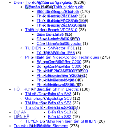
AC Servo Yaskawa
Điện - Tự động hóa công nghiệp
(8206)
Thiết bị đóng cắt
Biến tần
(1454)
Thiết bị đóng cắt LS
Biến tần Bosch Rexroth
(170)
Thiết bị đóng cắt Eaton
Bosch EFC3610
(15)
Thiết bị đóng cắt Schneider
Bosch EFC5610
(109)
Thiết bị đóng cắt Mitsubishi
Bosch VFC3610
(17)
Thiết bị đo lường
Bosch VFC5610
(28)
Cảm biến SHINKO
Biến tần Lenze
(85)
Đầu dò nhiệt độ NALEO
Lenze 8400
(80)
Cảm biến Autonics
Lenze 9300 vector
(1)
TỦ ĐIỆN
SMVector IP31
(1)
Tủ điện hạ thế
SMVector IP65
(3)
PHỤ KIỆN
Biến tần Nidec-Control Techniques
(275)
Bộ nguồn SITOP
Commander C200
(35)
Bộ nguồn MURR
Commander C300
(49)
Phụ kiện PLC SH300/SH500
NE200&NE300
(37)
Phụ kiện biến tần Yaskawa
Powerdrive F300
(21)
Phụ kiện Servo Sigma 5
Unidrive M400
(49)
Phụ kiện Servo Sigma 7
Unidrive M600
(84)
HỖ TRỢ KỸ THUẬT
Biến tần Shihlin Electric
(130)
Tải về /Download
Biến tần SA3
(41)
Giải pháp/Ứng dụng
Biến tần SC3
(12)
Tài liệu tổng hợp
Biến tần SE3
(22)
Tra cứu lỗi biến tần các hãng
Biến tần SF3
(14)
DỰ ÁN
Biến tần SL3
(6)
LIÊN HỆ
Biến tần SS2
(15)
TUYỂN DỤNG
Phụ kiện biến tần SHIHLIN
(20)
Tra cứu lỗi biến tần
Biến tần Siemens
(273)