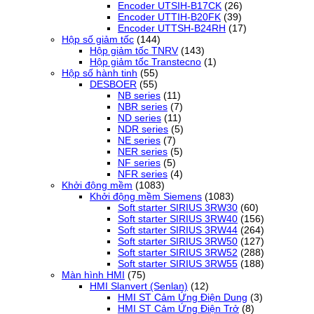
Encoder UTSIH-B17CK
(26)
Encoder UTTIH-B20FK
(39)
Encoder UTTSH-B24RH
(17)
Hộp số giảm tốc
(144)
Hộp giảm tốc TNRV
(143)
Hộp giảm tốc Transtecno
(1)
Hộp số hành tinh
(55)
DESBOER
(55)
NB series
(11)
NBR series
(7)
ND series
(11)
NDR series
(5)
NE series
(7)
NER series
(5)
NF series
(5)
NFR series
(4)
Khởi động mềm
(1083)
Khởi động mềm Siemens
(1083)
Soft starter SIRIUS 3RW30
(60)
Soft starter SIRIUS 3RW40
(156)
Soft starter SIRIUS 3RW44
(264)
Soft starter SIRIUS 3RW50
(127)
Soft starter SIRIUS 3RW52
(288)
Soft starter SIRIUS 3RW55
(188)
Màn hình HMI
(75)
HMI Slanvert (Senlan)
(12)
HMI ST Cảm Ứng Điện Dung
(3)
HMI ST Cảm Ứng Điện Trở
(8)