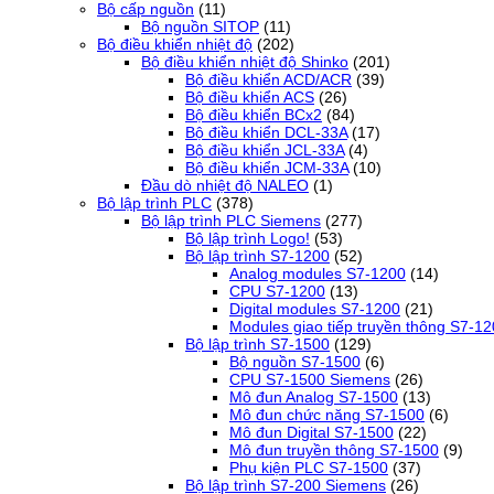
Bộ cấp nguồn
(11)
Bộ nguồn SITOP
(11)
Bộ điều khiển nhiệt độ
(202)
Bộ điều khiển nhiệt độ Shinko
(201)
Bộ điều khiển ACD/ACR
(39)
Bộ điều khiển ACS
(26)
Bộ điều khiển BCx2
(84)
Bộ điều khiển DCL-33A
(17)
Bộ điều khiển JCL-33A
(4)
Bộ điều khiển JCM-33A
(10)
Đầu dò nhiệt độ NALEO
(1)
Bộ lập trình PLC
(378)
Bộ lập trình PLC Siemens
(277)
Bộ lập trình Logo!
(53)
Bộ lập trình S7-1200
(52)
Analog modules S7-1200
(14)
CPU S7-1200
(13)
Digital modules S7-1200
(21)
Modules giao tiếp truyền thông S7-1
Bộ lập trình S7-1500
(129)
Bộ nguồn S7-1500
(6)
CPU S7-1500 Siemens
(26)
Mô đun Analog S7-1500
(13)
Mô đun chức năng S7-1500
(6)
Mô đun Digital S7-1500
(22)
Mô đun truyền thông S7-1500
(9)
Phụ kiện PLC S7-1500
(37)
Bộ lập trình S7-200 Siemens
(26)