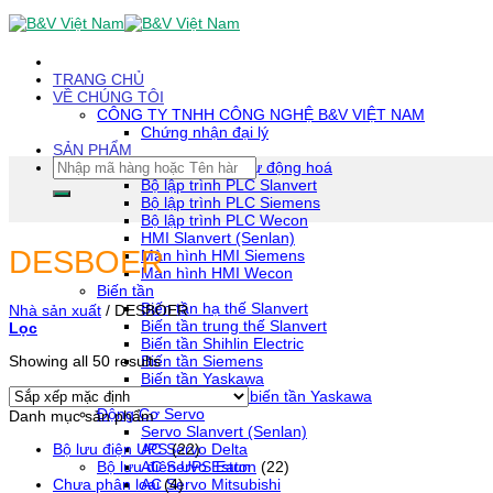
Skip
To
Content
(tạm
TRANG CHỦ
dịch)
VỀ CHÚNG TÔI
CÔNG TY TNHH CÔNG NGHỆ B&V VIỆT NAM
Chứng nhận đại lý
SẢN PHẨM
Tìm
Thiết bị tự động hoá
kiếm:
Bộ lập trình PLC Slanvert
Bộ lập trình PLC Siemens
Bộ lập trình PLC Wecon
HMI Slanvert (Senlan)
DESBOER
Màn hình HMI Siemens
Màn hình HMI Wecon
Biến tần
Biến tần hạ thế Slanvert
Nhà sản xuất
/
DESBOER
Biến tần trung thế Slanvert
Lọc
Biến tần Shihlin Electric
Biến tần Siemens
Showing all 50 results
Biến tần Yaskawa
Phụ kiện biến tần Yaskawa
Động Cơ Servo
Danh mục sản phẩm
Servo Slanvert (Senlan)
AC Servo Delta
Bộ lưu điện UPS
(22)
AC Servo Estun
Bộ lưu điện UPS Eaton
(22)
AC Servo Mitsubishi
Chưa phân loại
(4)