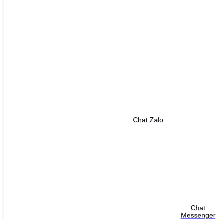
Chat Zalo
+
View nhanh
Biến tần Yaskawa
Chat
Messenger