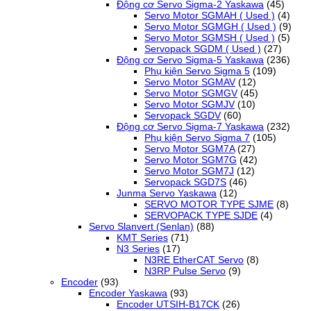
Động cơ Servo Sigma-2 Yaskawa
(45)
Servo Motor SGMAH ( Used )
(4)
Servo Motor SGMGH ( Used )
(9)
Servo Motor SGMSH ( Used )
(5)
Servopack SGDM ( Used )
(27)
Động cơ Servo Sigma-5 Yaskawa
(236)
Phụ kiện Servo Sigma 5
(109)
Servo Motor SGMAV
(12)
Servo Motor SGMGV
(45)
Servo Motor SGMJV
(10)
Servopack SGDV
(60)
Động cơ Servo Sigma-7 Yaskawa
(232)
Phụ kiện Servo Sigma 7
(105)
Servo Motor SGM7A
(27)
Servo Motor SGM7G
(42)
Servo Motor SGM7J
(12)
Servopack SGD7S
(46)
Junma Servo Yaskawa
(12)
SERVO MOTOR TYPE SJME
(8)
SERVOPACK TYPE SJDE
(4)
Servo Slanvert (Senlan)
(88)
KMT Series
(71)
N3 Series
(17)
N3RE EtherCAT Servo
(8)
N3RP Pulse Servo
(9)
Encoder
(93)
Encoder Yaskawa
(93)
Encoder UTSIH-B17CK
(26)