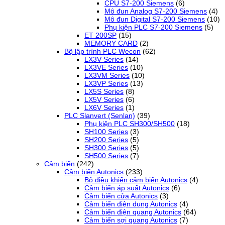
CPU S7-200 Siemens
(6)
Mô đun Analog S7-200 Siemens
(4)
Mô đun Digital S7-200 Siemens
(10)
Phụ kiện PLC S7-200 Siemens
(5)
ET 200SP
(15)
MEMORY CARD
(2)
Bộ lập trình PLC Wecon
(62)
LX3V Series
(14)
LX3VE Series
(10)
LX3VM Series
(10)
LX3VP Series
(13)
LX5S Series
(8)
LX5V Series
(6)
LX6V Series
(1)
PLC Slanvert (Senlan)
(39)
Phụ kiện PLC SH300/SH500
(18)
SH100 Series
(3)
SH200 Series
(5)
SH300 Series
(5)
SH500 Series
(7)
Cảm biến
(242)
Cảm biến Autonics
(233)
Bộ điều khiển cảm biến Autonics
(4)
Cảm biến áp suất Autonics
(6)
Cảm biến cửa Autonics
(3)
Cảm biến điện dung Autonics
(4)
Cảm biến điện quang Autonics
(64)
Cảm biến sợi quang Autonics
(7)