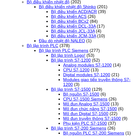
Bộ điều khiển nhiệt độ
(202)
Bộ điều khiển nhiệt độ Shinko
(201)
Bộ điều khiển ACD/ACR
(39)
Bộ điều khiển ACS
(26)
Bộ điều khiển BCx2
(84)
Bộ điều khiển DCL-33A
(17)
Bộ điều khiển JCL-33A
(4)
Bộ điều khiển JCM-33A
(10)
Đầu dò nhiệt độ NALEO
(1)
Bộ lập trình PLC
(378)
Bộ lập trình PLC Siemens
(277)
Bộ lập trình Logo!
(53)
Bộ lập trình S7-1200
(52)
Analog modules S7-1200
(14)
CPU S7-1200
(13)
Digital modules S7-1200
(21)
Modules giao tiếp truyền thông S7-
1200
(3)
Bộ lập trình S7-1500
(129)
Bộ nguồn S7-1500
(6)
CPU S7-1500 Siemens
(26)
Mô đun Analog S7-1500
(13)
Mô đun chức năng S7-1500
(6)
Mô đun Digital S7-1500
(22)
Mô đun truyền thông S7-1500
(9)
Phụ kiện PLC S7-1500
(37)
Bộ lập trình S7-200 Siemens
(26)
Bộ nguồn PLC S7-200 Siemens
(1)