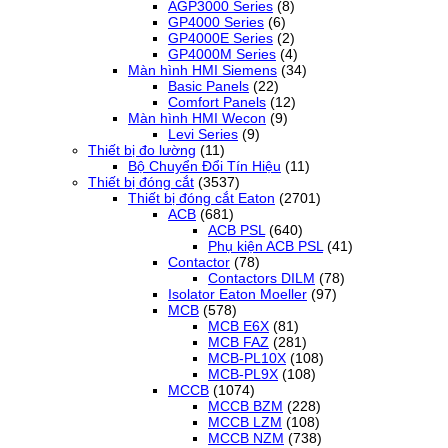
AGP3000 Series
(8)
GP4000 Series
(6)
GP4000E Series
(2)
GP4000M Series
(4)
Màn hình HMI Siemens
(34)
Basic Panels
(22)
Comfort Panels
(12)
Màn hình HMI Wecon
(9)
Levi Series
(9)
Thiết bị đo lường
(11)
Bộ Chuyển Đổi Tín Hiệu
(11)
Thiết bị đóng cắt
(3537)
Thiết bị đóng cắt Eaton
(2701)
ACB
(681)
ACB PSL
(640)
Phụ kiện ACB PSL
(41)
Contactor
(78)
Contactors DILM
(78)
Isolator Eaton Moeller
(97)
MCB
(578)
MCB E6X
(81)
MCB FAZ
(281)
MCB-PL10X
(108)
MCB-PL9X
(108)
MCCB
(1074)
MCCB BZM
(228)
MCCB LZM
(108)
MCCB NZM
(738)