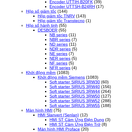
Encoder UTTIH-B20FK
(39)
Encoder UTTSH-B24RH
(17)
Hộp số giảm tốc
(144)
Hộp giảm tốc TNRV
(143)
Hộp giảm tốc Transtecno
(1)
Hộp số hành tinh
(55)
DESBOER
(55)
NB series
(11)
NBR series
(7)
ND series
(11)
NDR series
(5)
NE series
(7)
NER series
(5)
NF series
(5)
NFR series
(4)
Khởi động mềm
(1083)
Khởi động mềm Siemens
(1083)
Soft starter SIRIUS 3RW30
(60)
Soft starter SIRIUS 3RW40
(156)
Soft starter SIRIUS 3RW44
(264)
Soft starter SIRIUS 3RW50
(127)
Soft starter SIRIUS 3RW52
(288)
Soft starter SIRIUS 3RW55
(188)
Màn hình HMI
(75)
HMI Slanvert (Senlan)
(12)
HMI ST Cảm Ứng Điện Dung
(3)
HMI ST Cảm Ứng Điện Trở
(8)
Màn hình HMI Proface
(20)