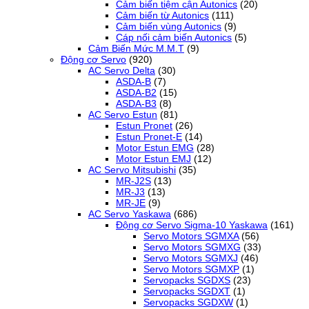
Cảm biến tiệm cận Autonics
(20)
Cảm biến từ Autonics
(111)
Cảm biến vùng Autonics
(9)
Cáp nối cảm biến Autonics
(5)
Cảm Biến Mức M.M.T
(9)
Động cơ Servo
(920)
AC Servo Delta
(30)
ASDA-B
(7)
ASDA-B2
(15)
ASDA-B3
(8)
AC Servo Estun
(81)
Estun Pronet
(26)
Estun Pronet-E
(14)
Motor Estun EMG
(28)
Motor Estun EMJ
(12)
AC Servo Mitsubishi
(35)
MR-J2S
(13)
MR-J3
(13)
MR-JE
(9)
AC Servo Yaskawa
(686)
Động cơ Servo Sigma-10 Yaskawa
(161)
Servo Motors SGMXA
(56)
Servo Motors SGMXG
(33)
Servo Motors SGMXJ
(46)
Servo Motors SGMXP
(1)
Servopacks SGDXS
(23)
Servopacks SGDXT
(1)
Servopacks SGDXW
(1)