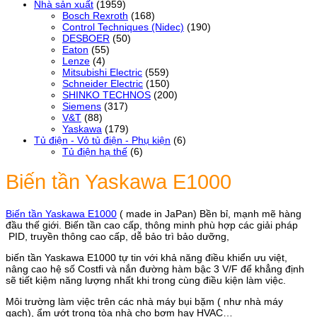
Nhà sản xuất
(1959)
Bosch Rexroth
(168)
Control Techniques (Nidec)
(190)
DESBOER
(50)
Eaton
(55)
Lenze
(4)
Mitsubishi Electric
(559)
Schneider Electric
(150)
SHINKO TECHNOS
(200)
Siemens
(317)
V&T
(88)
Yaskawa
(179)
Tủ điện - Vỏ tủ điện - Phụ kiện
(6)
Tủ điện hạ thế
(6)
Biến tần Yaskawa E1000
Biến tần Yaskawa E1000
( made in JaPan) Bền bỉ, mạnh mẽ hàng
đầu thế giới. Biến tần cao cấp, thông minh phù hợp các giải pháp
PID, truyền thông cao cấp, dễ bảo trì bảo dưỡng,
biến tần Yaskawa E1000 tự tin với khả năng điều khiển ưu việt,
nâng cao hệ số Costfi và nắn đường hàm bậc 3 V/F để khẳng định
sẽ tiết kiệm năng lượng nhất khi trong cùng điều kiện làm việc.
Môi trường làm việc trên các nhà máy bụi bặm ( như nhà máy
gạch), ẩm ướt trong tòa nhà cho bơm hay HVAC…