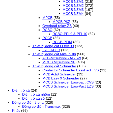
MCCB NZM1
(215)
MCCB NZM2
(272)
MCCB NZM3
(167)
MCCB NZM4
(84)
MPCB
(55)
MPCB PKZ
(55)
Overload relay-ZB
(40)
RCBO
(62)
RCBO-PFL9 & PFL10
(62)
RCCB
(36)
RCCB-PFIM
(36)
Thiết bị đóng cắt LOVATO
(123)
ISOLATOR
(123)
Thiết bị đóng cắt Mitsubishi
(560)
ACB-Mitsubishi - AE-SW
(64)
MCCB Mitsubishi NF
(496)
Thiết bị đóng cắt Schneider
(153)
Contactor Schneider EasyPact TVS
(31)
MCB Acti9 Schneider
(39)
MCB Easy 9 Schneider
(27)
MCCB Schneider Easypact CVS
(23)
MCCB Schneider EasyPact EZS
(33)
Điện trở xả
(24)
Điện trở xả nhôm
(12)
Điện trở xả sứ
(12)
Động cơ điện 3 pha
(328)
Động cơ điện Transmax
(328)
Khác
(66)