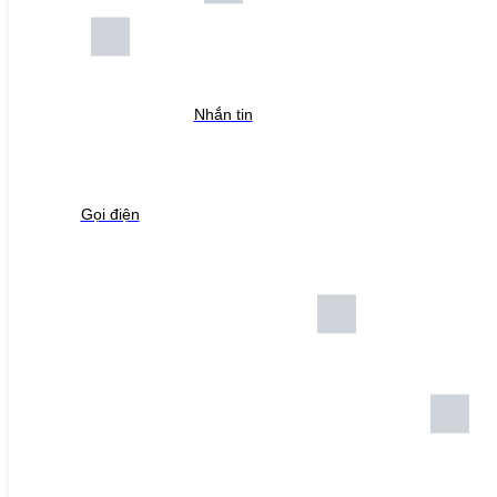
Nhắn tin
Gọi điện
+
View nhanh
Biến tần Yaskawa
CIMR-ET4A0250AAA, Biến tần Yaskawa E1000
1.000
VNĐ