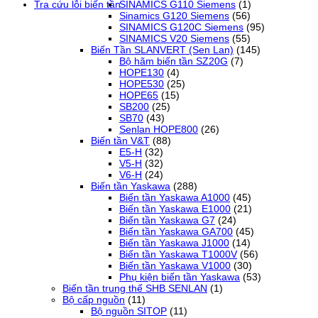
Tra cứu lỗi biến tần
SINAMICS G110 Siemens
(1)
Sinamics G120 Siemens
(56)
SINAMICS G120C Siemens
(95)
SINAMICS V20 Siemens
(55)
Biến Tần SLANVERT (Sen Lan)
(145)
Bộ hãm biến tần SZ20G
(7)
HOPE130
(4)
HOPE530
(25)
HOPE65
(15)
SB200
(25)
SB70
(43)
Senlan HOPE800
(26)
Biến tần V&T
(88)
E5-H
(32)
V5-H
(32)
V6-H
(24)
Biến tần Yaskawa
(288)
Biến tần Yaskawa A1000
(45)
Biến tần Yaskawa E1000
(21)
Biến tần Yaskawa G7
(24)
Biến tần Yaskawa GA700
(45)
Biến tần Yaskawa J1000
(14)
Biến tần Yaskawa T1000V
(56)
Biến tần Yaskawa V1000
(30)
Phụ kiện biến tần Yaskawa
(53)
Biến tần trung thế SHB SENLAN
(1)
Bộ cấp nguồn
(11)
Bộ nguồn SITOP
(11)