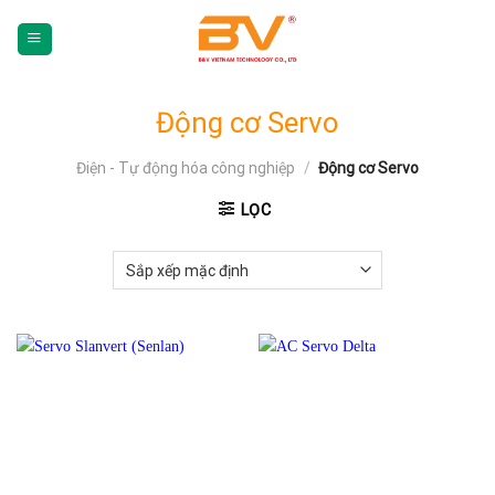
Skip
To
Content
(tạm
dịch)
Động cơ Servo
Điện - Tự động hóa công nghiệp
/
Động cơ Servo
LỌC