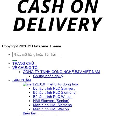
Copyright 2026 ©
Flatsome Theme
Tìm
kiếm:
TRANG CHỦ
VỀ CHÚNG TÔI
CÔNG TY TNHH CÔNG NGHỆ B&V VIỆT NAM
Chứng nhận đại lý
SẢN PHẨM
Thiết bị tự động hoá
Bộ lập trình PLC Slanvert
Bộ lập trình PLC Siemens
Bộ lập trình PLC Wecon
HMI Slanvert (Senlan)
Màn hình HMI Siemens
Màn hình HMI Wecon
Biến tần