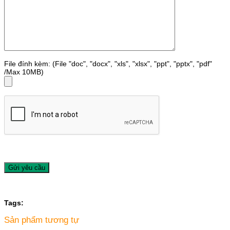
File đính kèm: (File "doc", "docx", "xls", "xlsx", "ppt", "pptx", "pdf"
/Max 10MB)
Tags:
Sản phẩm tương tự