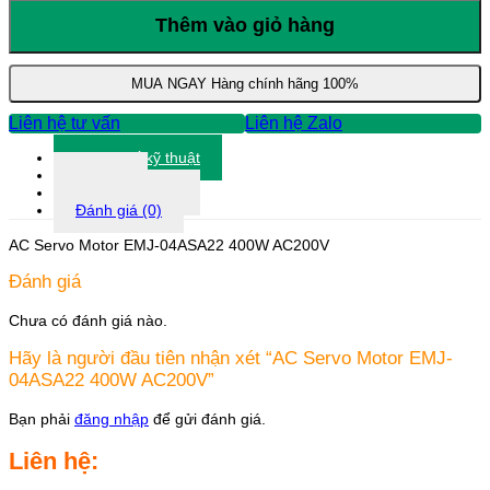
Servo
Motor
Thêm vào giỏ hàng
EMJ-
04ASA22
400W
MUA NGAY
Hàng chính hãng 100%
AC200V
số
Liên hệ tư vấn
Liên hệ Zalo
lượng
Thông số kỹ thuật
Tài liệu
Thông tin khác
Đánh giá (0)
AC Servo Motor EMJ-04ASA22 400W AC200V
Đánh giá
Chưa có đánh giá nào.
Hãy là người đầu tiên nhận xét “AC Servo Motor EMJ-
04ASA22 400W AC200V”
Bạn phải
đăng nhập
để gửi đánh giá.
Liên hệ: