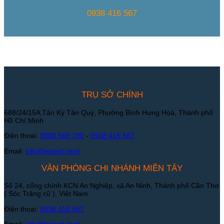
0938 416 567
TRỤ SỞ CHÍNH
688/24/15A Tân Kỳ Tân Quý, Phường Bình Hưng Hoà, Thành phố
Hồ Chí Minh
Điện thoại:
0988 568 790
-
0938 416 567
Email:
info@bvtech.tech
VĂN PHÒNG CHI NHÁNH MIỀN TÂY
Số 24, cổng chính KCN An Nghiệp, xã An Ninh, Thành phố Cần Thơ
( Sóc Trăng cũ ), Việt Nam
Điện thoại:
0938 416 567