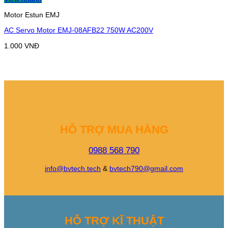
Motor Estun EMJ
AC Servo Motor EMJ-08AFB22 750W AC200V
1.000
VNĐ
HỖ TRỢ MUA HÀNG
0988 568 790
info@bvtech.tech
&
bvtech790@gmail.com
HỖ TRỢ KĨ THUẬT