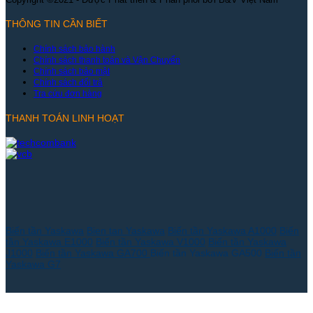
THÔNG TIN CẦN BIẾT
Chính sách bảo hành
Chính sách thanh toán và Vận Chuyển
Chính sách bảo mật
Chính sách đổi trả
Tra cứu đơn hàng
THANH TOÁN LINH HOẠT
Biến tần Yaskawa
Bien tan Yaskawa
Biến tần Yaskawa A1000
Biến
tần Yaskawa E1000
Biến tần Yaskawa V1000
Biến tần Yaskawa
J1000
Biến tần Yaskawa GA700
Biến tần Yaskawa GA500
Biến tần
Yaskawa G7