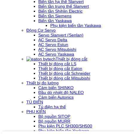
Biến tần hạ thế Slanvert
Biến tần trung thế Slanvert
Biến tần Shihlin Electric
Biến tần Siemens
Biến tần Yaskawa
Phụ kiện biến tần Yaskawa
Động Cơ Servo
Servo Slanvert (Senlan)
AC Servo Delta
AC Servo Estun
AC Servo Mitsubishi
AC Servo Yaskawa
Thiết bị đóng cắt
Thiết bị đóng cắt LS
Thiết bị đóng cắt Eaton
Thiết bị đóng cắt Schneider
Thiết bị đóng cắt Mitsubishi
Thiết bị đo lường
Cảm biến SHINKO
Đầu dò nhiệt độ NALEO
Cảm biến Autonics
TỦ ĐIỆN
Tủ điện hạ thế
PHỤ KIỆN
Bộ nguồn SITOP
Bộ nguồn MURR
Phụ kiện PLC SH300/SH500
Phụ kiện biến tần Yaskawa