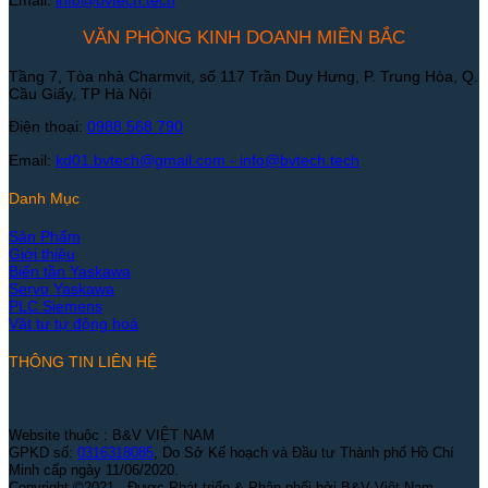
Email:
info@bvtech.tech
VĂN PHÒNG KINH DOANH MIỀN BẮC
Tầng 7, Tòa nhà Charmvit, số 117 Trần Duy Hưng, P. Trung Hòa, Q.
Cầu Giấy, TP Hà Nội
Điện thoại:
0988 568 790
Email:
kd01.bvtech@gmail.com -
info@bvtech.tech
Danh Mục
Sản Phẩm
Giới thiệu
Biến tần Yaskawa
Servo Yaskawa
PLC Siemens
Vật tư tự động hoá
THÔNG TIN LIÊN HỆ
Website thuộc : B&V VIỆT NAM
GPKD số:
0316318085
, Do Sở Kế hoạch và Đầu tư Thành phố Hồ Chí
Minh cấp ngày 11/06/2020.
Copyright ©2021 - Được Phát triển & Phân phối bởi B&V Việt Nam