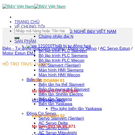
Skip
To
Content
(tạm
TRANG CHỦ
dịch)
VỀ CHÚNG TÔI
Tìm
CÔNG TY TNHH CÔNG NGHỆ B&V VIỆT NAM
kiếm:
Chứng nhận đại lý
SẢN PHẨM
Thiết bị tự động hoá
Điện - Tự động hóa công nghiệp
/
Động cơ Servo
/
AC Servo Estun
/
Bộ lập trình PLC Slanvert
Motor Estun EMJ
Bộ lập trình PLC Siemens
Bộ lập trình PLC Wecon
HỖ TRỢ TRỰC TUYẾN
HMI Slanvert (Senlan)
Màn hình HMI Siemens
Màn hình HMI Wecon
Biến tần
KINH DOANH 01
Biến tần hạ thế Slanvert
Biến tần trung thế Slanvert
Mr Nghĩa 0777 236 836
Biến tần Shihlin Electric
Biến tần Siemens
kd1@bvtech.tech
Biến tần Yaskawa
Phụ kiện biến tần Yaskawa
Động Cơ Servo
KINH DOANH
02
Servo Slanvert (Senlan)
AC Servo Delta
Mr Sơn
093 55 86 871
AC Servo Estun
AC Servo Mitsubishi