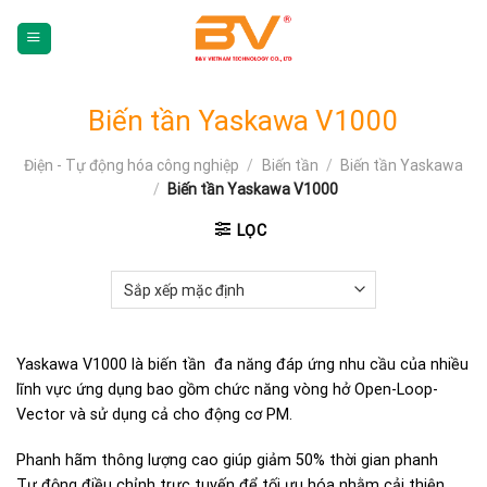
Skip
To
Content
(tạm
dịch)
Biến tần Yaskawa V1000
Điện - Tự động hóa công nghiệp
/
Biến tần
/
Biến tần Yaskawa
/
Biến tần Yaskawa V1000
LỌC
Yaskawa V1000 là biến tần đa năng đáp ứng nhu cầu của nhiều
lĩnh vực ứng dụng bao gồm chức năng vòng hở Open-Loop-
Vector và sử dụng cả cho động cơ PM.
Phanh hãm thông lượng cao giúp giảm 50% thời gian phanh
Tự động điều chỉnh trực tuyến để tối ưu hóa nhằm cải thiện