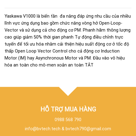
Yaskawa V1000 là biến tần đa năng đáp ứng nhu cầu của nhiều
lĩnh vực ứng dụng bao gồm chức năng vòng hở Open-Loop-
Vector và sử dụng cả cho động cơ PM. Phanh hãm thông lượng
cao giúp giảm 50% thời gian phanh Tự động điều chỉnh trực
tuyến để tối ưu hóa nhằm cải thiện hiệu suất động cơ ở tốc độ
thấp Open Loop Vector Control cho cả động cơ Induction
Motor (IM) hay Asynchronous Motor và PM. Đầu vào vô hiệu
hóa an toàn cho mô-men xoắn an toàn TẮT
HỖ TRỢ MUA HÀNG
0988 568 790
info@bvtech.tech
&
bvtech790@gmail.com