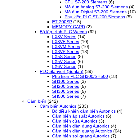
CPU S7-200 Siemens
(6)
Mô đun Analog S7-200 Siemens
(4)
Mô đun Digital S7-200 Siemens
(10)
Phụ kiện PLC S7-200 Siemens
(5)
ET 200SP
(15)
MEMORY CARD
(2)
Bộ lập trình PLC Wecon
(62)
LX3V Series
(14)
LX3VE Series
(10)
LX3VM Series
(10)
LX3VP Series
(13)
LX5S Series
(8)
LX5V Series
(6)
LX6V Series
(1)
PLC Slanvert (Senlan)
(39)
Phụ kiện PLC SH300/SH500
(18)
SH100 Series
(3)
SH200 Series
(5)
SH300 Series
(5)
SH500 Series
(7)
Cảm biến
(242)
Cảm biến Autonics
(233)
Bộ điều khiển cảm biến Autonics
(4)
Cảm biến áp suất Autonics
(6)
Cảm biến cửa Autonics
(3)
Cảm biến điện dung Autonics
(4)
Cảm biến điện quang Autonics
(64)
Cảm biến sợi quang Autonics
(7)