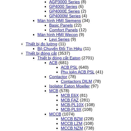
AGP3000 Series
(8)
GP4000 Series
(6)
GP4000E Series
(2)
GP4000M Series
(4)
Màn hình HMI Siemens
(34)
Basic Panels
(22)
Comfort Panels
(12)
Màn hình HMI Wecon
(9)
Levi Series
(9)
Thiết bị đo lường
(11)
Bộ Chuyển Đổi Tín Hiệu
(11)
Thiết bị đóng cắt
(3537)
Thiết bị đóng cắt Eaton
(2701)
ACB
(681)
ACB PSL
(640)
Phụ kiện ACB PSL
(41)
Contactor
(78)
Contactors DILM
(78)
Isolator Eaton Moeller
(97)
MCB
(578)
MCB E6X
(81)
MCB FAZ
(281)
MCB-PL10X
(108)
MCB-PL9X
(108)
MCCB
(1074)
MCCB BZM
(228)
MCCB LZM
(108)
MCCB NZM
(738)