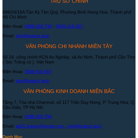
TRỤ SỞ CHÍNH
688/24/15A Tân Kỳ Tân Quý, Phường Bình Hưng Hoà, Thành phố
Hồ Chí Minh
Điện thoại:
0988 568 790
-
0938 416 567
Email:
info@bvtech.tech
VĂN PHÒNG CHI NHÁNH MIỀN TÂY
Số 24, cổng chính KCN An Nghiệp, xã An Ninh, Thành phố Cần Thơ
( Sóc Trăng cũ ), Việt Nam
Điện thoại:
0938 416 567
Email:
info@bvtech.tech
VĂN PHÒNG KINH DOANH MIỀN BẮC
Tầng 7, Tòa nhà Charmvit, số 117 Trần Duy Hưng, P. Trung Hòa, Q.
Cầu Giấy, TP Hà Nội
Điện thoại:
0988 568 790
Email:
kd01.bvtech@gmail.com -
info@bvtech.tech
Danh Mục