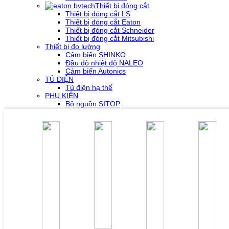
Thiết bị đóng cắt
Thiết bị đóng cắt LS
Thiết bị đóng cắt Eaton
Thiết bị đóng cắt Schneider
Thiết bị đóng cắt Mitsubishi
Thiết bị đo lường
Cảm biến SHINKO
Đầu dò nhiệt độ NALEO
Cảm biến Autonics
TỦ ĐIỆN
Tủ điện hạ thế
PHỤ KIỆN
Bộ nguồn SITOP
Bộ nguồn MURR
Phụ kiện PLC SH300/SH500
Phụ kiện biến tần Yaskawa
Phụ kiện Servo Sigma 5
Phụ kiện Servo Sigma 7
HỖ TRỢ KỸ THUẬT
Tải về /Download
Giải pháp/Ứng dụng
Tài liệu tổng hợp
Tra cứu lỗi biến tần các hãng
DỰ ÁN
LIÊN HỆ
TUYỂN DỤNG
Đăng nhập
Tra cứu lỗi biến tần