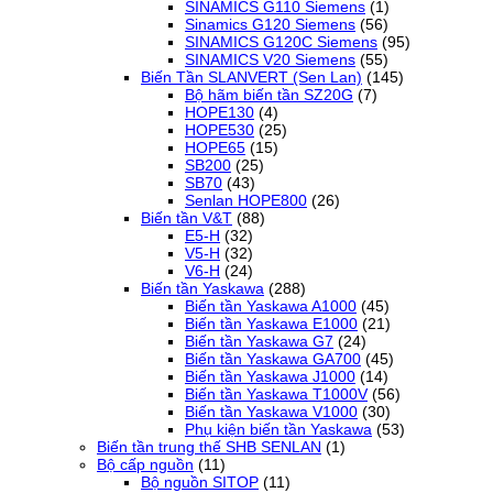
SINAMICS G110 Siemens
(1)
Sinamics G120 Siemens
(56)
SINAMICS G120C Siemens
(95)
SINAMICS V20 Siemens
(55)
Biến Tần SLANVERT (Sen Lan)
(145)
Bộ hãm biến tần SZ20G
(7)
HOPE130
(4)
HOPE530
(25)
HOPE65
(15)
SB200
(25)
SB70
(43)
Senlan HOPE800
(26)
Biến tần V&T
(88)
E5-H
(32)
V5-H
(32)
V6-H
(24)
Biến tần Yaskawa
(288)
Biến tần Yaskawa A1000
(45)
Biến tần Yaskawa E1000
(21)
Biến tần Yaskawa G7
(24)
Biến tần Yaskawa GA700
(45)
Biến tần Yaskawa J1000
(14)
Biến tần Yaskawa T1000V
(56)
Biến tần Yaskawa V1000
(30)
Phụ kiện biến tần Yaskawa
(53)
Biến tần trung thế SHB SENLAN
(1)
Bộ cấp nguồn
(11)
Bộ nguồn SITOP
(11)