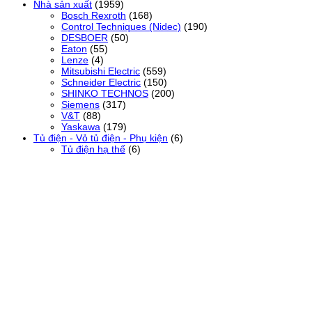
Nhà sản xuất
(1959)
Bosch Rexroth
(168)
Control Techniques (Nidec)
(190)
DESBOER
(50)
Eaton
(55)
Lenze
(4)
Mitsubishi Electric
(559)
Schneider Electric
(150)
SHINKO TECHNOS
(200)
Siemens
(317)
V&T
(88)
Yaskawa
(179)
Tủ điện - Vỏ tủ điện - Phụ kiện
(6)
Tủ điện hạ thế
(6)