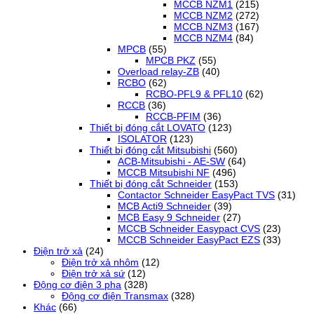
MCCB NZM1
(215)
MCCB NZM2
(272)
MCCB NZM3
(167)
MCCB NZM4
(84)
MPCB
(55)
MPCB PKZ
(55)
Overload relay-ZB
(40)
RCBO
(62)
RCBO-PFL9 & PFL10
(62)
RCCB
(36)
RCCB-PFIM
(36)
Thiết bị đóng cắt LOVATO
(123)
ISOLATOR
(123)
Thiết bị đóng cắt Mitsubishi
(560)
ACB-Mitsubishi - AE-SW
(64)
MCCB Mitsubishi NF
(496)
Thiết bị đóng cắt Schneider
(153)
Contactor Schneider EasyPact TVS
(31)
MCB Acti9 Schneider
(39)
MCB Easy 9 Schneider
(27)
MCCB Schneider Easypact CVS
(23)
MCCB Schneider EasyPact EZS
(33)
Điện trở xả
(24)
Điện trở xả nhôm
(12)
Điện trở xả sứ
(12)
Động cơ điện 3 pha
(328)
Động cơ điện Transmax
(328)
Khác
(66)