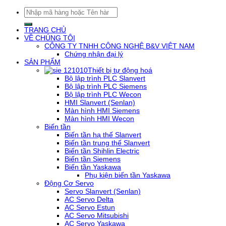
Tìm
kiếm:
TRANG CHỦ
VỀ CHÚNG TÔI
CÔNG TY TNHH CÔNG NGHỆ B&V VIỆT NAM
Chứng nhận đại lý
SẢN PHẨM
Thiết bị tự động hoá
Bộ lập trình PLC Slanvert
Bộ lập trình PLC Siemens
Bộ lập trình PLC Wecon
HMI Slanvert (Senlan)
Màn hình HMI Siemens
Màn hình HMI Wecon
Biến tần
Biến tần hạ thế Slanvert
Biến tần trung thế Slanvert
Biến tần Shihlin Electric
Biến tần Siemens
Biến tần Yaskawa
Phụ kiện biến tần Yaskawa
Động Cơ Servo
Servo Slanvert (Senlan)
AC Servo Delta
AC Servo Estun
AC Servo Mitsubishi
AC Servo Yaskawa