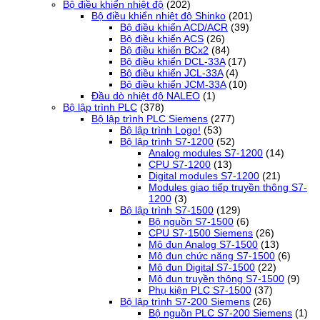
Bộ điều khiển nhiệt độ
(202)
Bộ điều khiển nhiệt độ Shinko
(201)
Bộ điều khiển ACD/ACR
(39)
Bộ điều khiển ACS
(26)
Bộ điều khiển BCx2
(84)
Bộ điều khiển DCL-33A
(17)
Bộ điều khiển JCL-33A
(4)
Bộ điều khiển JCM-33A
(10)
Đầu dò nhiệt độ NALEO
(1)
Bộ lập trình PLC
(378)
Bộ lập trình PLC Siemens
(277)
Bộ lập trình Logo!
(53)
Bộ lập trình S7-1200
(52)
Analog modules S7-1200
(14)
CPU S7-1200
(13)
Digital modules S7-1200
(21)
Modules giao tiếp truyền thông S7-
1200
(3)
Bộ lập trình S7-1500
(129)
Bộ nguồn S7-1500
(6)
CPU S7-1500 Siemens
(26)
Mô đun Analog S7-1500
(13)
Mô đun chức năng S7-1500
(6)
Mô đun Digital S7-1500
(22)
Mô đun truyền thông S7-1500
(9)
Phụ kiện PLC S7-1500
(37)
Bộ lập trình S7-200 Siemens
(26)
Bộ nguồn PLC S7-200 Siemens
(1)