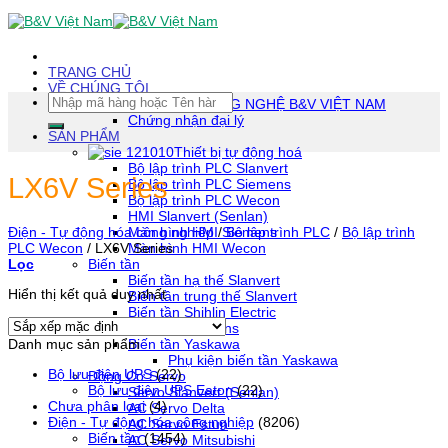
Skip
To
Content
(tạm
TRANG CHỦ
dịch)
VỀ CHÚNG TÔI
Tìm
CÔNG TY TNHH CÔNG NGHỆ B&V VIỆT NAM
kiếm:
Chứng nhận đại lý
SẢN PHẨM
Thiết bị tự động hoá
Bộ lập trình PLC Slanvert
LX6V Series
Bộ lập trình PLC Siemens
Bộ lập trình PLC Wecon
HMI Slanvert (Senlan)
Màn hình HMI Siemens
Điện - Tự động hóa công nghiệp
/
Bộ lập trình PLC
/
Bộ lập trình
Màn hình HMI Wecon
PLC Wecon
/
LX6V Series
Biến tần
Lọc
Biến tần hạ thế Slanvert
Hiển thị kết quả duy nhất
Biến tần trung thế Slanvert
Biến tần Shihlin Electric
Biến tần Siemens
Danh mục sản phẩm
Biến tần Yaskawa
Phụ kiện biến tần Yaskawa
Bộ lưu điện UPS
(22)
Động Cơ Servo
Bộ lưu điện UPS Eaton
(22)
Servo Slanvert (Senlan)
Chưa phân loại
(4)
AC Servo Delta
Điện - Tự động hóa công nghiệp
(8206)
AC Servo Estun
Biến tần
(1454)
AC Servo Mitsubishi