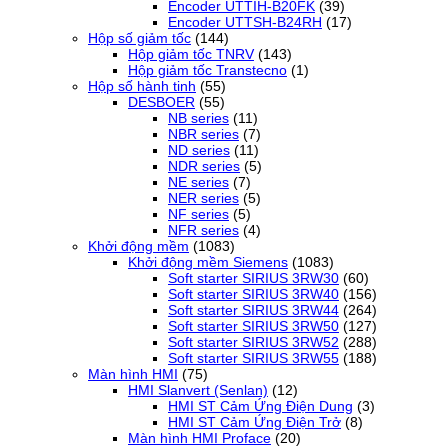
Encoder UTTIH-B20FK
(39)
Encoder UTTSH-B24RH
(17)
Hộp số giảm tốc
(144)
Hộp giảm tốc TNRV
(143)
Hộp giảm tốc Transtecno
(1)
Hộp số hành tinh
(55)
DESBOER
(55)
NB series
(11)
NBR series
(7)
ND series
(11)
NDR series
(5)
NE series
(7)
NER series
(5)
NF series
(5)
NFR series
(4)
Khởi động mềm
(1083)
Khởi động mềm Siemens
(1083)
Soft starter SIRIUS 3RW30
(60)
Soft starter SIRIUS 3RW40
(156)
Soft starter SIRIUS 3RW44
(264)
Soft starter SIRIUS 3RW50
(127)
Soft starter SIRIUS 3RW52
(288)
Soft starter SIRIUS 3RW55
(188)
Màn hình HMI
(75)
HMI Slanvert (Senlan)
(12)
HMI ST Cảm Ứng Điện Dung
(3)
HMI ST Cảm Ứng Điện Trở
(8)
Màn hình HMI Proface
(20)