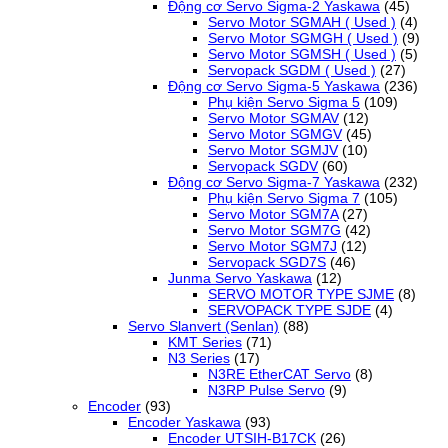
Động cơ Servo Sigma-2 Yaskawa
(45)
Servo Motor SGMAH ( Used )
(4)
Servo Motor SGMGH ( Used )
(9)
Servo Motor SGMSH ( Used )
(5)
Servopack SGDM ( Used )
(27)
Động cơ Servo Sigma-5 Yaskawa
(236)
Phụ kiện Servo Sigma 5
(109)
Servo Motor SGMAV
(12)
Servo Motor SGMGV
(45)
Servo Motor SGMJV
(10)
Servopack SGDV
(60)
Động cơ Servo Sigma-7 Yaskawa
(232)
Phụ kiện Servo Sigma 7
(105)
Servo Motor SGM7A
(27)
Servo Motor SGM7G
(42)
Servo Motor SGM7J
(12)
Servopack SGD7S
(46)
Junma Servo Yaskawa
(12)
SERVO MOTOR TYPE SJME
(8)
SERVOPACK TYPE SJDE
(4)
Servo Slanvert (Senlan)
(88)
KMT Series
(71)
N3 Series
(17)
N3RE EtherCAT Servo
(8)
N3RP Pulse Servo
(9)
Encoder
(93)
Encoder Yaskawa
(93)
Encoder UTSIH-B17CK
(26)