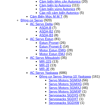
Cảm biến tiệm cận Autonics
(20)
Cảm biến từ Autonics
(111)
Cảm biến vùng Autonics
(9)
Cáp nối cảm biến Autonics
(5)
Cảm Biến Mức M.M.T
(9)
Động cơ Servo
(920)
AC Servo Delta
(30)
ASDA-B
(7)
ASDA-B2
(15)
ASDA-B3
(8)
AC Servo Estun
(81)
Estun Pronet
(26)
Estun Pronet-E
(14)
Motor Estun EMG
(28)
Motor Estun EMJ
(12)
AC Servo Mitsubishi
(35)
MR-J2S
(13)
MR-J3
(13)
MR-JE
(9)
AC Servo Yaskawa
(686)
Động cơ Servo Sigma-10 Yaskawa
(161)
Servo Motors SGMXA
(56)
Servo Motors SGMXG
(33)
Servo Motors SGMXJ
(46)
Servo Motors SGMXP
(1)
Servopacks SGDXS
(23)
Servopacks SGDXT
(1)
Servopacks SGDXW
(1)