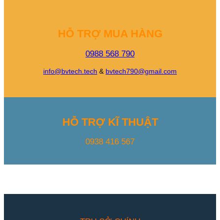
HỖ TRỢ MUA HÀNG
0988 568 790
info@bvtech.tech
&
bvtech790@gmail.com
HỖ TRỢ KĨ THUẬT
0938 416 567