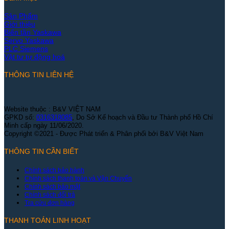
Sản Phẩm
Giới thiệu
Biến tần Yaskawa
Servo Yaskawa
PLC Siemens
Vật tư tự động hoá
THÔNG TIN LIÊN HỆ
Website thuộc : B&V VIỆT NAM
GPKD số:
0316318085
, Do Sở Kế hoạch và Đầu tư Thành phố Hồ Chí
Minh cấp ngày 11/06/2020.
Copyright ©2021 - Được Phát triển & Phân phối bởi B&V Việt Nam
THÔNG TIN CẦN BIẾT
Chính sách bảo hành
Chính sách thanh toán và Vận Chuyển
Chính sách bảo mật
Chính sách đổi trả
Tra cứu đơn hàng
THANH TOÁN LINH HOẠT