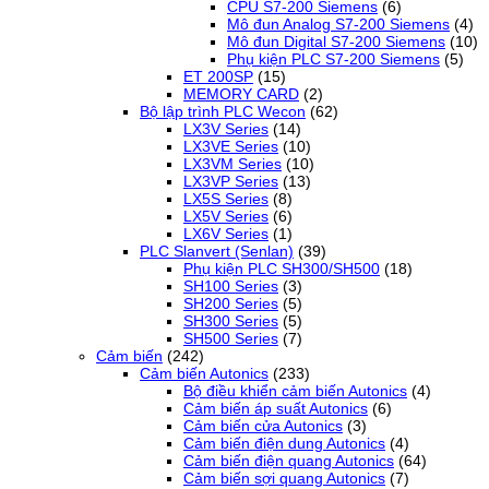
CPU S7-200 Siemens
(6)
Mô đun Analog S7-200 Siemens
(4)
Mô đun Digital S7-200 Siemens
(10)
Phụ kiện PLC S7-200 Siemens
(5)
ET 200SP
(15)
MEMORY CARD
(2)
Bộ lập trình PLC Wecon
(62)
LX3V Series
(14)
LX3VE Series
(10)
LX3VM Series
(10)
LX3VP Series
(13)
LX5S Series
(8)
LX5V Series
(6)
LX6V Series
(1)
PLC Slanvert (Senlan)
(39)
Phụ kiện PLC SH300/SH500
(18)
SH100 Series
(3)
SH200 Series
(5)
SH300 Series
(5)
SH500 Series
(7)
Cảm biến
(242)
Cảm biến Autonics
(233)
Bộ điều khiển cảm biến Autonics
(4)
Cảm biến áp suất Autonics
(6)
Cảm biến cửa Autonics
(3)
Cảm biến điện dung Autonics
(4)
Cảm biến điện quang Autonics
(64)
Cảm biến sợi quang Autonics
(7)