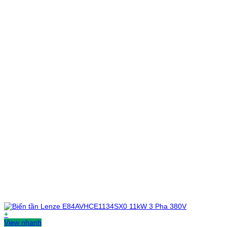
+
View nhanh