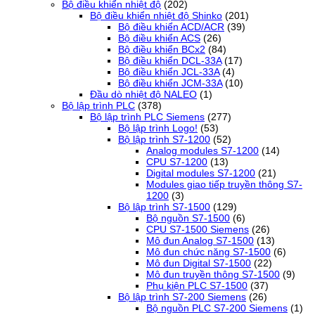
Bộ điều khiển nhiệt độ
(202)
Bộ điều khiển nhiệt độ Shinko
(201)
Bộ điều khiển ACD/ACR
(39)
Bộ điều khiển ACS
(26)
Bộ điều khiển BCx2
(84)
Bộ điều khiển DCL-33A
(17)
Bộ điều khiển JCL-33A
(4)
Bộ điều khiển JCM-33A
(10)
Đầu dò nhiệt độ NALEO
(1)
Bộ lập trình PLC
(378)
Bộ lập trình PLC Siemens
(277)
Bộ lập trình Logo!
(53)
Bộ lập trình S7-1200
(52)
Analog modules S7-1200
(14)
CPU S7-1200
(13)
Digital modules S7-1200
(21)
Modules giao tiếp truyền thông S7-
1200
(3)
Bộ lập trình S7-1500
(129)
Bộ nguồn S7-1500
(6)
CPU S7-1500 Siemens
(26)
Mô đun Analog S7-1500
(13)
Mô đun chức năng S7-1500
(6)
Mô đun Digital S7-1500
(22)
Mô đun truyền thông S7-1500
(9)
Phụ kiện PLC S7-1500
(37)
Bộ lập trình S7-200 Siemens
(26)
Bộ nguồn PLC S7-200 Siemens
(1)