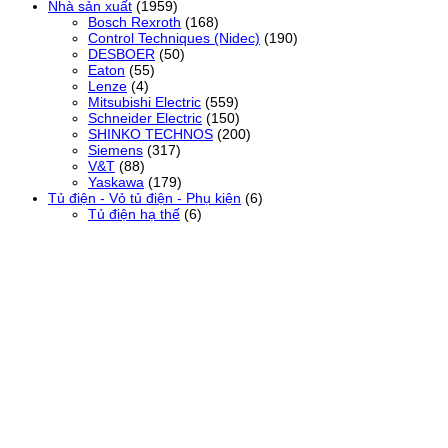
Nhà sản xuất
(1959)
Bosch Rexroth
(168)
Control Techniques (Nidec)
(190)
DESBOER
(50)
Eaton
(55)
Lenze
(4)
Mitsubishi Electric
(559)
Schneider Electric
(150)
SHINKO TECHNOS
(200)
Siemens
(317)
V&T
(88)
Yaskawa
(179)
Tủ điện - Vỏ tủ điện - Phụ kiện
(6)
Tủ điện hạ thế
(6)