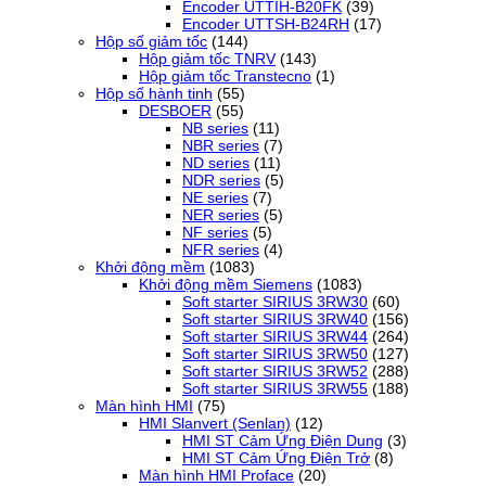
Encoder UTTIH-B20FK
(39)
Encoder UTTSH-B24RH
(17)
Hộp số giảm tốc
(144)
Hộp giảm tốc TNRV
(143)
Hộp giảm tốc Transtecno
(1)
Hộp số hành tinh
(55)
DESBOER
(55)
NB series
(11)
NBR series
(7)
ND series
(11)
NDR series
(5)
NE series
(7)
NER series
(5)
NF series
(5)
NFR series
(4)
Khởi động mềm
(1083)
Khởi động mềm Siemens
(1083)
Soft starter SIRIUS 3RW30
(60)
Soft starter SIRIUS 3RW40
(156)
Soft starter SIRIUS 3RW44
(264)
Soft starter SIRIUS 3RW50
(127)
Soft starter SIRIUS 3RW52
(288)
Soft starter SIRIUS 3RW55
(188)
Màn hình HMI
(75)
HMI Slanvert (Senlan)
(12)
HMI ST Cảm Ứng Điện Dung
(3)
HMI ST Cảm Ứng Điện Trở
(8)
Màn hình HMI Proface
(20)