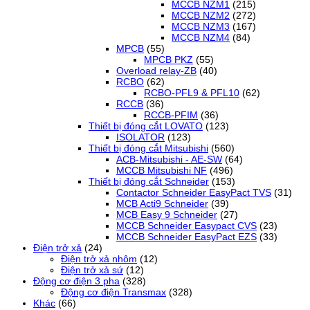
MCCB NZM1
(215)
MCCB NZM2
(272)
MCCB NZM3
(167)
MCCB NZM4
(84)
MPCB
(55)
MPCB PKZ
(55)
Overload relay-ZB
(40)
RCBO
(62)
RCBO-PFL9 & PFL10
(62)
RCCB
(36)
RCCB-PFIM
(36)
Thiết bị đóng cắt LOVATO
(123)
ISOLATOR
(123)
Thiết bị đóng cắt Mitsubishi
(560)
ACB-Mitsubishi - AE-SW
(64)
MCCB Mitsubishi NF
(496)
Thiết bị đóng cắt Schneider
(153)
Contactor Schneider EasyPact TVS
(31)
MCB Acti9 Schneider
(39)
MCB Easy 9 Schneider
(27)
MCCB Schneider Easypact CVS
(23)
MCCB Schneider EasyPact EZS
(33)
Điện trở xả
(24)
Điện trở xả nhôm
(12)
Điện trở xả sứ
(12)
Động cơ điện 3 pha
(328)
Động cơ điện Transmax
(328)
Khác
(66)