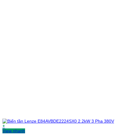
+
View nhanh