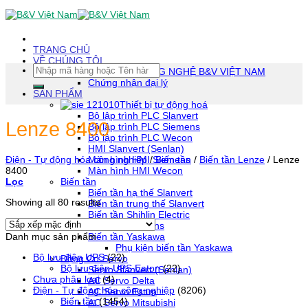
Skip
To
Content
(tạm
TRANG CHỦ
dịch)
VỀ CHÚNG TÔI
Tìm
CÔNG TY TNHH CÔNG NGHỆ B&V VIỆT NAM
kiếm:
Chứng nhận đại lý
SẢN PHẨM
Thiết bị tự động hoá
Bộ lập trình PLC Slanvert
Lenze 8400
Bộ lập trình PLC Siemens
Bộ lập trình PLC Wecon
HMI Slanvert (Senlan)
Màn hình HMI Siemens
Điện - Tự động hóa công nghiệp
/
Biến tần
/
Biến tần Lenze
/
Lenze
Màn hình HMI Wecon
8400
Biến tần
Lọc
Biến tần hạ thế Slanvert
Showing all 80 results
Biến tần trung thế Slanvert
Biến tần Shihlin Electric
Biến tần Siemens
Danh mục sản phẩm
Biến tần Yaskawa
Phụ kiện biến tần Yaskawa
Bộ lưu điện UPS
(22)
Động Cơ Servo
Bộ lưu điện UPS Eaton
(22)
Servo Slanvert (Senlan)
Chưa phân loại
(4)
AC Servo Delta
Điện - Tự động hóa công nghiệp
(8206)
AC Servo Estun
Biến tần
(1454)
AC Servo Mitsubishi