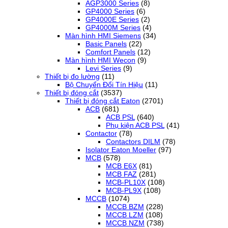
AGP3000 Series
(8)
GP4000 Series
(6)
GP4000E Series
(2)
GP4000M Series
(4)
Màn hình HMI Siemens
(34)
Basic Panels
(22)
Comfort Panels
(12)
Màn hình HMI Wecon
(9)
Levi Series
(9)
Thiết bị đo lường
(11)
Bộ Chuyển Đổi Tín Hiệu
(11)
Thiết bị đóng cắt
(3537)
Thiết bị đóng cắt Eaton
(2701)
ACB
(681)
ACB PSL
(640)
Phụ kiện ACB PSL
(41)
Contactor
(78)
Contactors DILM
(78)
Isolator Eaton Moeller
(97)
MCB
(578)
MCB E6X
(81)
MCB FAZ
(281)
MCB-PL10X
(108)
MCB-PL9X
(108)
MCCB
(1074)
MCCB BZM
(228)
MCCB LZM
(108)
MCCB NZM
(738)