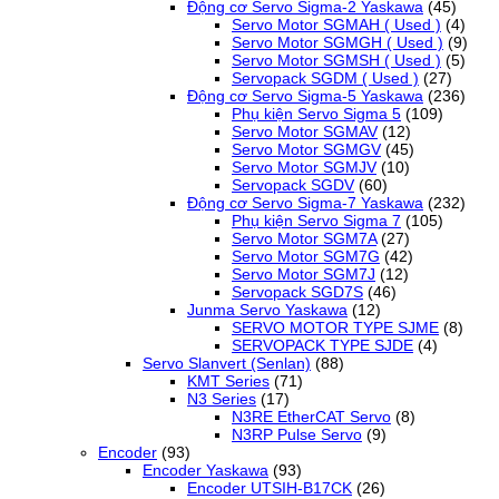
Động cơ Servo Sigma-2 Yaskawa
(45)
Servo Motor SGMAH ( Used )
(4)
Servo Motor SGMGH ( Used )
(9)
Servo Motor SGMSH ( Used )
(5)
Servopack SGDM ( Used )
(27)
Động cơ Servo Sigma-5 Yaskawa
(236)
Phụ kiện Servo Sigma 5
(109)
Servo Motor SGMAV
(12)
Servo Motor SGMGV
(45)
Servo Motor SGMJV
(10)
Servopack SGDV
(60)
Động cơ Servo Sigma-7 Yaskawa
(232)
Phụ kiện Servo Sigma 7
(105)
Servo Motor SGM7A
(27)
Servo Motor SGM7G
(42)
Servo Motor SGM7J
(12)
Servopack SGD7S
(46)
Junma Servo Yaskawa
(12)
SERVO MOTOR TYPE SJME
(8)
SERVOPACK TYPE SJDE
(4)
Servo Slanvert (Senlan)
(88)
KMT Series
(71)
N3 Series
(17)
N3RE EtherCAT Servo
(8)
N3RP Pulse Servo
(9)
Encoder
(93)
Encoder Yaskawa
(93)
Encoder UTSIH-B17CK
(26)