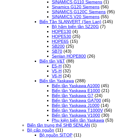
SINAMICS G110 Siemens
(1)
Sinamics G120 Siemens
(56)
SINAMICS G120C Siemens
(95)
SINAMICS V20 Siemens
(55)
Biến Tần SLANVERT (Sen Lan)
(145)
Bộ hãm biến tần SZ20G
(7)
HOPE130
(4)
HOPE530
(25)
HOPE65
(15)
SB200
(25)
SB70
(43)
Senlan HOPE800
(26)
Biến tần V&T
(88)
E5-H
(32)
V5-H
(32)
V6-H
(24)
Biến tần Yaskawa
(288)
Biến tần Yaskawa A1000
(45)
Biến tần Yaskawa E1000
(21)
Biến tần Yaskawa G7
(24)
Biến tần Yaskawa GA700
(45)
Biến tần Yaskawa J1000
(14)
Biến tần Yaskawa T1000V
(56)
Biến tần Yaskawa V1000
(30)
Phụ kiện biến tần Yaskawa
(53)
Biến tần trung thế SHB SENLAN
(1)
Bộ cấp nguồn
(11)
Bộ nguồn SITOP
(11)