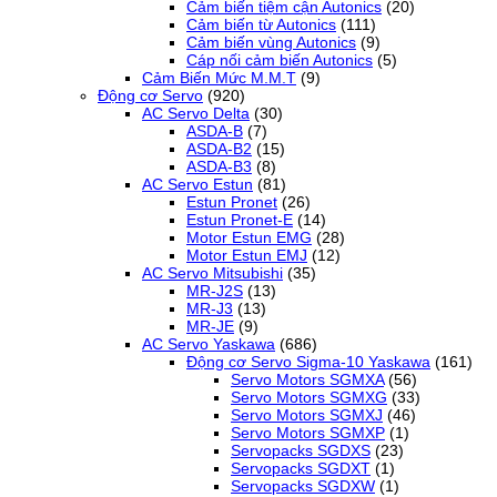
Cảm biến tiệm cận Autonics
(20)
Cảm biến từ Autonics
(111)
Cảm biến vùng Autonics
(9)
Cáp nối cảm biến Autonics
(5)
Cảm Biến Mức M.M.T
(9)
Động cơ Servo
(920)
AC Servo Delta
(30)
ASDA-B
(7)
ASDA-B2
(15)
ASDA-B3
(8)
AC Servo Estun
(81)
Estun Pronet
(26)
Estun Pronet-E
(14)
Motor Estun EMG
(28)
Motor Estun EMJ
(12)
AC Servo Mitsubishi
(35)
MR-J2S
(13)
MR-J3
(13)
MR-JE
(9)
AC Servo Yaskawa
(686)
Động cơ Servo Sigma-10 Yaskawa
(161)
Servo Motors SGMXA
(56)
Servo Motors SGMXG
(33)
Servo Motors SGMXJ
(46)
Servo Motors SGMXP
(1)
Servopacks SGDXS
(23)
Servopacks SGDXT
(1)
Servopacks SGDXW
(1)