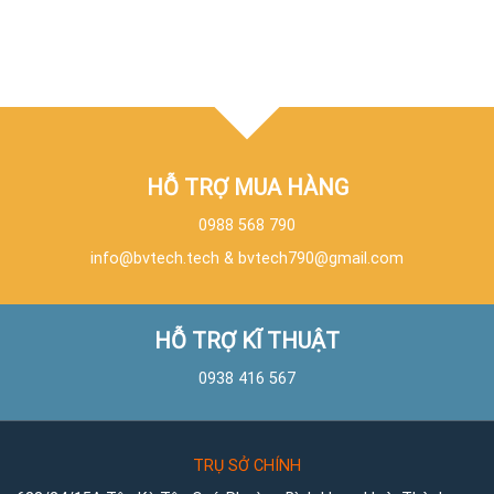
HỖ TRỢ MUA HÀNG
0988 568 790
info@bvtech.tech
&
bvtech790@gmail.com
HỖ TRỢ KĨ THUẬT
0938 416 567
TRỤ SỞ CHÍNH