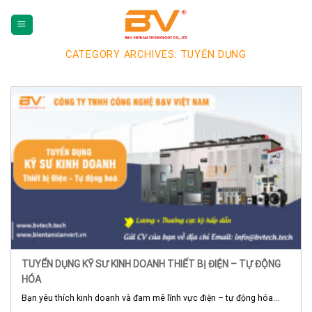
Skip
To
Content
CATEGORY ARCHIVES:
TUYỂN DỤNG
(tạm
dịch)
TUYỂN DỤNG KỸ SƯ KINH DOANH THIẾT BỊ ĐIỆN – TỰ ĐỘNG
HÓA
Bạn yêu thích kinh doanh và đam mê lĩnh vực điện – tự động hóa...