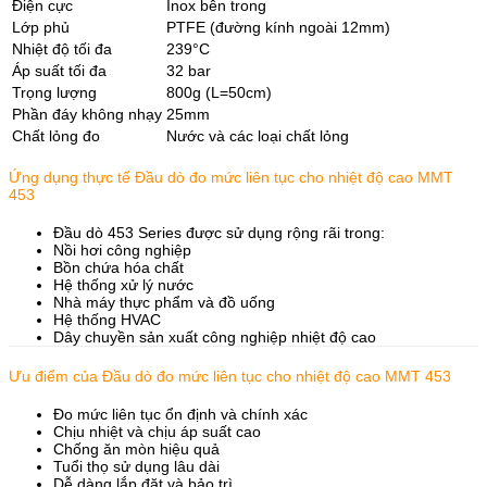
Điện cực
Inox bên trong
Lớp phủ
PTFE (đường kính ngoài 12mm)
Nhiệt độ tối đa
239°C
Áp suất tối đa
32 bar
Trọng lượng
800g (L=50cm)
Phần đáy không nhạy
25mm
Chất lỏng đo
Nước và các loại chất lỏng
Ứng dụng thực tế Đầu dò đo mức liên tục cho nhiệt độ cao MMT
453
Đầu dò 453 Series được sử dụng rộng rãi trong:
Nồi hơi công nghiệp
Bồn chứa hóa chất
Hệ thống xử lý nước
Nhà máy thực phẩm và đồ uống
Hệ thống HVAC
Dây chuyền sản xuất công nghiệp nhiệt độ cao
Ưu điểm của Đầu dò đo mức liên tục cho nhiệt độ cao MMT 453
Đo mức liên tục ổn định và chính xác
Chịu nhiệt và chịu áp suất cao
Chống ăn mòn hiệu quả
Tuổi thọ sử dụng lâu dài
Dễ dàng lắp đặt và bảo trì