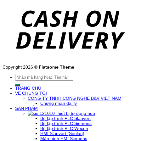
Copyright 2026 ©
Flatsome Theme
Tìm
kiếm:
TRANG CHỦ
VỀ CHÚNG TÔI
CÔNG TY TNHH CÔNG NGHỆ B&V VIỆT NAM
Chứng nhận đại lý
SẢN PHẨM
Thiết bị tự động hoá
Bộ lập trình PLC Slanvert
Bộ lập trình PLC Siemens
Bộ lập trình PLC Wecon
HMI Slanvert (Senlan)
Màn hình HMI Siemens