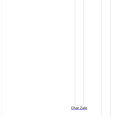
File đính kèm: (File "doc", "docx", "xls", "xlsx", "ppt",
"pptx", "pdf" /Max 10MB)
Chat Zalo