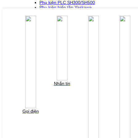
Phụ kiện PLC SH300/SH500
Phụ kiện biến tần Yaskawa
Phụ kiện Servo Sigma 5
Phụ kiện Servo Sigma 7
HỖ TRỢ KỸ THUẬT
Tải về /Download
Giải pháp/Ứng dụng
Tài liệu tổng hợp
Tra cứu lỗi biến tần các hãng
DỰ ÁN
LIÊN HỆ
TUYỂN DỤNG
Đăng nhập
Tra cứu lỗi biến tần
YÊU CẦU BÁO GIÁ
Nhắn tin
Vui lòng điền thông tin form bên dưới để chúng tôi
liên hệ gởi báo giá cho quý khách!
Gọi điện