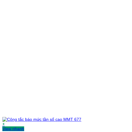
+
View nhanh