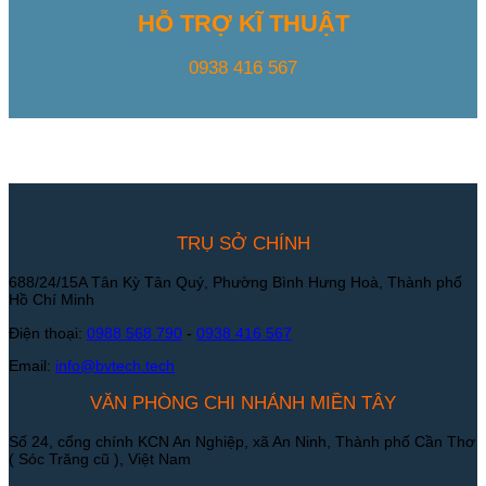
HỖ TRỢ KĨ THUẬT
0938 416 567
TRỤ SỞ CHÍNH
688/24/15A Tân Kỳ Tân Quý, Phường Bình Hưng Hoà, Thành phố
Hồ Chí Minh
Điện thoại:
0988 568 790
-
0938 416 567
Email:
info@bvtech.tech
VĂN PHÒNG CHI NHÁNH MIỀN TÂY
Số 24, cổng chính KCN An Nghiệp, xã An Ninh, Thành phố Cần Thơ
( Sóc Trăng cũ ), Việt Nam