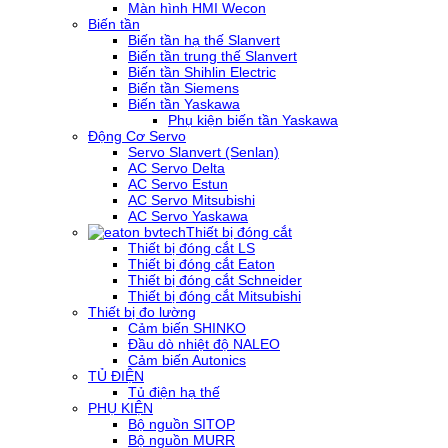
Màn hình HMI Wecon
Biến tần
Biến tần hạ thế Slanvert
Biến tần trung thế Slanvert
Biến tần Shihlin Electric
Biến tần Siemens
Biến tần Yaskawa
Phụ kiện biến tần Yaskawa
Động Cơ Servo
Servo Slanvert (Senlan)
AC Servo Delta
AC Servo Estun
AC Servo Mitsubishi
AC Servo Yaskawa
Thiết bị đóng cắt
Thiết bị đóng cắt LS
Thiết bị đóng cắt Eaton
Thiết bị đóng cắt Schneider
Thiết bị đóng cắt Mitsubishi
Thiết bị đo lường
Cảm biến SHINKO
Đầu dò nhiệt độ NALEO
Cảm biến Autonics
TỦ ĐIỆN
Tủ điện hạ thế
PHỤ KIỆN
Bộ nguồn SITOP
Bộ nguồn MURR