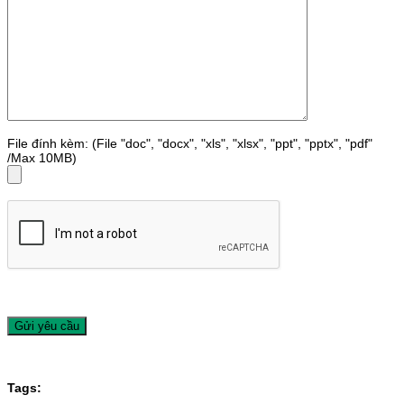
File đính kèm: (File "doc", "docx", "xls", "xlsx", "ppt", "pptx", "pdf"
/Max 10MB)
Tags: