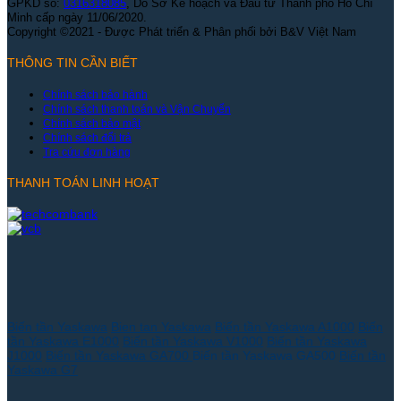
GPKD số:
0316318085
, Do Sở Kế hoạch và Đầu tư Thành phố Hồ Chí
Minh cấp ngày 11/06/2020.
Copyright ©2021 - Được Phát triển & Phân phối bởi B&V Việt Nam
THÔNG TIN CẦN BIẾT
Chính sách bảo hành
Chính sách thanh toán và Vận Chuyển
Chính sách bảo mật
Chính sách đổi trả
Tra cứu đơn hàng
THANH TOÁN LINH HOẠT
Biến tần Yaskawa
Bien tan Yaskawa
Biến tần Yaskawa A1000
Biến
tần Yaskawa E1000
Biến tần Yaskawa V1000
Biến tần Yaskawa
J1000
Biến tần Yaskawa GA700
Biến tần Yaskawa GA500
Biến tần
Yaskawa G7