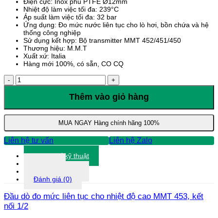
Điện cực: Inox phủ PTFE Ø12mm
Nhiệt độ làm việc tối đa: 239°C
Áp suất làm việc tối đa: 32 bar
Ứng dụng: Đo mức nước liên tục cho lò hơi, bồn chứa và hệ
thống công nghiệp
Sử dụng kết hợp: Bộ transmitter MMT 452/451/450
Thương hiệu: M.M.T
Xuất xứ: Italia
Hàng mới 100%, có sẵn, CO CQ
Đầu
dò
đo
Thêm vào giỏ hàng
mức
liên
tục
MUA NGAY
Hàng chính hãng 100%
cho
nhiệt
Liên hệ tư vấn
Liên hệ Zalo
độ
cao
Thông số kỹ thuật
MMT
Tài liệu
453
Thông tin khác
số
Đánh giá (0)
lượng
Đầu dò đo mức liên tục cho nhiệt độ cao MMT 453, kết
nối 1/2