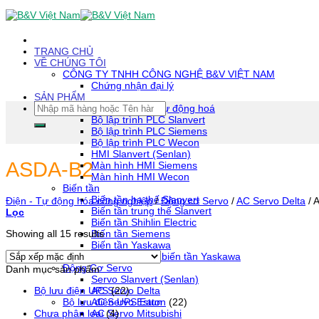
Skip
To
Content
(tạm
TRANG CHỦ
dịch)
VỀ CHÚNG TÔI
CÔNG TY TNHH CÔNG NGHỆ B&V VIỆT NAM
Chứng nhận đại lý
SẢN PHẨM
Tìm
Thiết bị tự động hoá
kiếm:
Bộ lập trình PLC Slanvert
Bộ lập trình PLC Siemens
Bộ lập trình PLC Wecon
HMI Slanvert (Senlan)
ASDA-B2
Màn hình HMI Siemens
Màn hình HMI Wecon
Biến tần
Biến tần hạ thế Slanvert
Điện - Tự động hóa công nghiệp
/
Động cơ Servo
/
AC Servo Delta
/
A
Biến tần trung thế Slanvert
Lọc
Biến tần Shihlin Electric
Biến tần Siemens
Showing all 15 results
Biến tần Yaskawa
Phụ kiện biến tần Yaskawa
Động Cơ Servo
Danh mục sản phẩm
Servo Slanvert (Senlan)
AC Servo Delta
Bộ lưu điện UPS
(22)
AC Servo Estun
Bộ lưu điện UPS Eaton
(22)
AC Servo Mitsubishi
Chưa phân loại
(4)