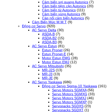
Cảm biến sợi quang Autonics
(7)
Cảm biến tiệm cận Autonics
(20)
Cảm biến từ Autonics
(111)
Cảm biến vùng Autonics
(9)
Cáp nối cảm biến Autonics
(5)
Cảm Biến Mức M.M.T
(9)
Động cơ Servo
(920)
AC Servo Delta
(30)
ASDA-B
(7)
ASDA-B2
(15)
ASDA-B3
(8)
AC Servo Estun
(81)
Estun Pronet
(26)
Estun Pronet-E
(14)
Motor Estun EMG
(28)
Motor Estun EMJ
(12)
AC Servo Mitsubishi
(35)
MR-J2S
(13)
MR-J3
(13)
MR-JE
(9)
AC Servo Yaskawa
(686)
Động cơ Servo Sigma-10 Yaskawa
(161)
Servo Motors SGMXA
(56)
Servo Motors SGMXG
(33)
Servo Motors SGMXJ
(46)
Servo Motors SGMXP
(1)
Servopacks SGDXS
(23)
Servopacks SGDXT
(1)