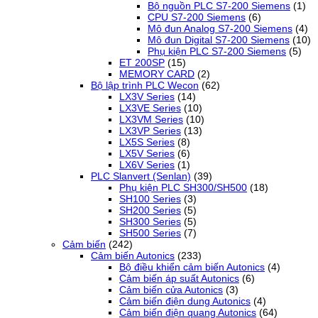
Bộ nguồn PLC S7-200 Siemens
(1)
CPU S7-200 Siemens
(6)
Mô đun Analog S7-200 Siemens
(4)
Mô đun Digital S7-200 Siemens
(10)
Phụ kiện PLC S7-200 Siemens
(5)
ET 200SP
(15)
MEMORY CARD
(2)
Bộ lập trình PLC Wecon
(62)
LX3V Series
(14)
LX3VE Series
(10)
LX3VM Series
(10)
LX3VP Series
(13)
LX5S Series
(8)
LX5V Series
(6)
LX6V Series
(1)
PLC Slanvert (Senlan)
(39)
Phụ kiện PLC SH300/SH500
(18)
SH100 Series
(3)
SH200 Series
(5)
SH300 Series
(5)
SH500 Series
(7)
Cảm biến
(242)
Cảm biến Autonics
(233)
Bộ điều khiển cảm biến Autonics
(4)
Cảm biến áp suất Autonics
(6)
Cảm biến cửa Autonics
(3)
Cảm biến điện dung Autonics
(4)
Cảm biến điện quang Autonics
(64)