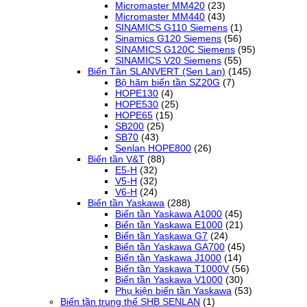
Micromaster MM420
(23)
Micromaster MM440
(43)
SINAMICS G110 Siemens
(1)
Sinamics G120 Siemens
(56)
SINAMICS G120C Siemens
(95)
SINAMICS V20 Siemens
(55)
Biến Tần SLANVERT (Sen Lan)
(145)
Bộ hãm biến tần SZ20G
(7)
HOPE130
(4)
HOPE530
(25)
HOPE65
(15)
SB200
(25)
SB70
(43)
Senlan HOPE800
(26)
Biến tần V&T
(88)
E5-H
(32)
V5-H
(32)
V6-H
(24)
Biến tần Yaskawa
(288)
Biến tần Yaskawa A1000
(45)
Biến tần Yaskawa E1000
(21)
Biến tần Yaskawa G7
(24)
Biến tần Yaskawa GA700
(45)
Biến tần Yaskawa J1000
(14)
Biến tần Yaskawa T1000V
(56)
Biến tần Yaskawa V1000
(30)
Phụ kiện biến tần Yaskawa
(53)
Biến tần trung thế SHB SENLAN
(1)