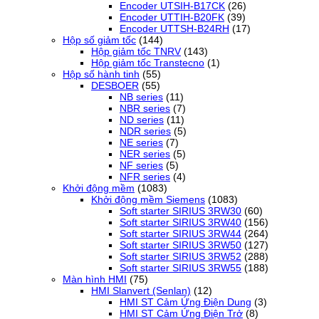
Encoder UTSIH-B17CK
(26)
Encoder UTTIH-B20FK
(39)
Encoder UTTSH-B24RH
(17)
Hộp số giảm tốc
(144)
Hộp giảm tốc TNRV
(143)
Hộp giảm tốc Transtecno
(1)
Hộp số hành tinh
(55)
DESBOER
(55)
NB series
(11)
NBR series
(7)
ND series
(11)
NDR series
(5)
NE series
(7)
NER series
(5)
NF series
(5)
NFR series
(4)
Khởi động mềm
(1083)
Khởi động mềm Siemens
(1083)
Soft starter SIRIUS 3RW30
(60)
Soft starter SIRIUS 3RW40
(156)
Soft starter SIRIUS 3RW44
(264)
Soft starter SIRIUS 3RW50
(127)
Soft starter SIRIUS 3RW52
(288)
Soft starter SIRIUS 3RW55
(188)
Màn hình HMI
(75)
HMI Slanvert (Senlan)
(12)
HMI ST Cảm Ứng Điện Dung
(3)
HMI ST Cảm Ứng Điện Trở
(8)