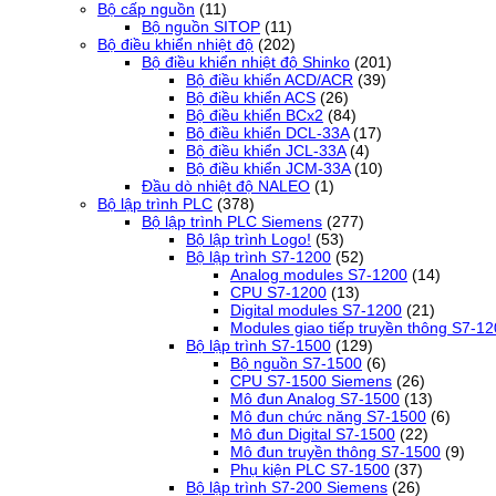
Bộ cấp nguồn
(11)
Bộ nguồn SITOP
(11)
Bộ điều khiển nhiệt độ
(202)
Bộ điều khiển nhiệt độ Shinko
(201)
Bộ điều khiển ACD/ACR
(39)
Bộ điều khiển ACS
(26)
Bộ điều khiển BCx2
(84)
Bộ điều khiển DCL-33A
(17)
Bộ điều khiển JCL-33A
(4)
Bộ điều khiển JCM-33A
(10)
Đầu dò nhiệt độ NALEO
(1)
Bộ lập trình PLC
(378)
Bộ lập trình PLC Siemens
(277)
Bộ lập trình Logo!
(53)
Bộ lập trình S7-1200
(52)
Analog modules S7-1200
(14)
CPU S7-1200
(13)
Digital modules S7-1200
(21)
Modules giao tiếp truyền thông S7-1
Bộ lập trình S7-1500
(129)
Bộ nguồn S7-1500
(6)
CPU S7-1500 Siemens
(26)
Mô đun Analog S7-1500
(13)
Mô đun chức năng S7-1500
(6)
Mô đun Digital S7-1500
(22)
Mô đun truyền thông S7-1500
(9)
Phụ kiện PLC S7-1500
(37)
Bộ lập trình S7-200 Siemens
(26)