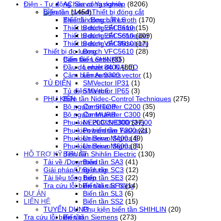
AC Servo Yaskawa
Điện - Tự động hóa công nghiệp
(8206)
Thiết bị đóng cắt
Biến tần
(1454)
Thiết bị đóng cắt LS
Biến tần Bosch Rexroth
(170)
Thiết bị đóng cắt Eaton
Bosch EFC3610
(15)
Thiết bị đóng cắt Schneider
Bosch EFC5610
(109)
Thiết bị đóng cắt Mitsubishi
Bosch VFC3610
(17)
Thiết bị đo lường
Bosch VFC5610
(28)
Cảm biến SHINKO
Biến tần Lenze
(85)
Đầu dò nhiệt độ NALEO
Lenze 8400
(80)
Cảm biến Autonics
Lenze 9300 vector
(1)
TỦ ĐIỆN
SMVector IP31
(1)
Tủ điện hạ thế
SMVector IP65
(3)
PHỤ KIỆN
Biến tần Nidec-Control Techniques
(275)
Bộ nguồn SITOP
Commander C200
(35)
Bộ nguồn MURR
Commander C300
(49)
Phụ kiện PLC SH300/SH500
NE200&NE300
(37)
Phụ kiện biến tần Yaskawa
Powerdrive F300
(21)
Phụ kiện Servo Sigma 5
Unidrive M400
(49)
Phụ kiện Servo Sigma 7
Unidrive M600
(84)
HỖ TRỢ KỸ THUẬT
Biến tần Shihlin Electric
(130)
Tải về /Download
Biến tần SA3
(41)
Giải pháp/Ứng dụng
Biến tần SC3
(12)
Tài liệu tổng hợp
Biến tần SE3
(22)
Tra cứu lỗi biến tần các hãng
Biến tần SF3
(14)
DỰ ÁN
Biến tần SL3
(6)
LIÊN HỆ
Biến tần SS2
(15)
TUYỂN DỤNG
Phụ kiện biến tần SHIHLIN
(20)
Tra cứu lỗi biến tần
Biến tần Siemens
(273)