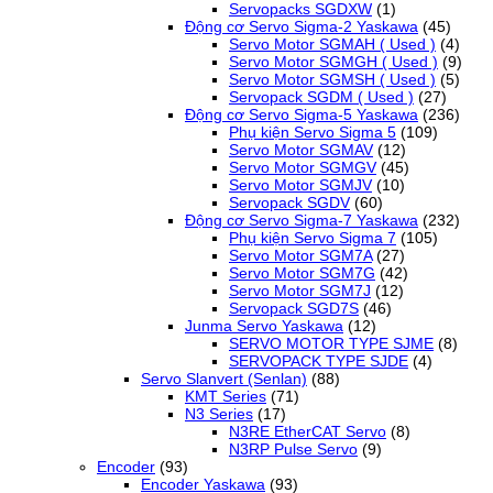
Servopacks SGDXW
(1)
Động cơ Servo Sigma-2 Yaskawa
(45)
Servo Motor SGMAH ( Used )
(4)
Servo Motor SGMGH ( Used )
(9)
Servo Motor SGMSH ( Used )
(5)
Servopack SGDM ( Used )
(27)
Động cơ Servo Sigma-5 Yaskawa
(236)
Phụ kiện Servo Sigma 5
(109)
Servo Motor SGMAV
(12)
Servo Motor SGMGV
(45)
Servo Motor SGMJV
(10)
Servopack SGDV
(60)
Động cơ Servo Sigma-7 Yaskawa
(232)
Phụ kiện Servo Sigma 7
(105)
Servo Motor SGM7A
(27)
Servo Motor SGM7G
(42)
Servo Motor SGM7J
(12)
Servopack SGD7S
(46)
Junma Servo Yaskawa
(12)
SERVO MOTOR TYPE SJME
(8)
SERVOPACK TYPE SJDE
(4)
Servo Slanvert (Senlan)
(88)
KMT Series
(71)
N3 Series
(17)
N3RE EtherCAT Servo
(8)
N3RP Pulse Servo
(9)
Encoder
(93)
Encoder Yaskawa
(93)