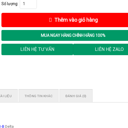
ASD-B2-3021-B, Bộ điều khiển động cơ Servo 3.0kW-220VAC số lượng
Thêm vào giỏ hàng
MUA NGAY
HÀNG CHÍNH HÃNG 100%
LIÊN HỆ TƯ VẤN
LIÊN HỆ ZALO
ÀI LIỆU
THÔNG TIN KHÁC
ĐÁNH GIÁ (0)
1-B
Delta