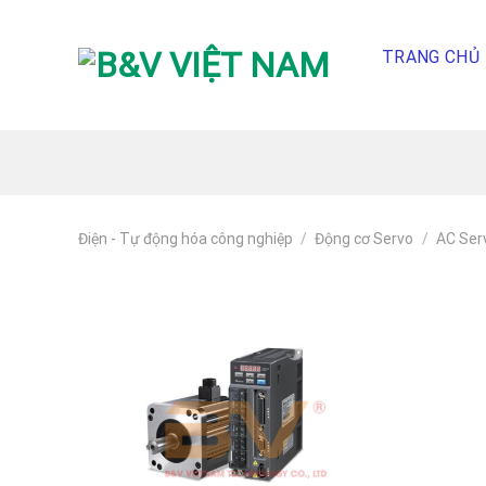
Skip
To
TRANG CHỦ
Content
(tạm
dịch)
Điện - Tự động hóa công nghiệp
/
Động cơ Servo
/
AC Ser