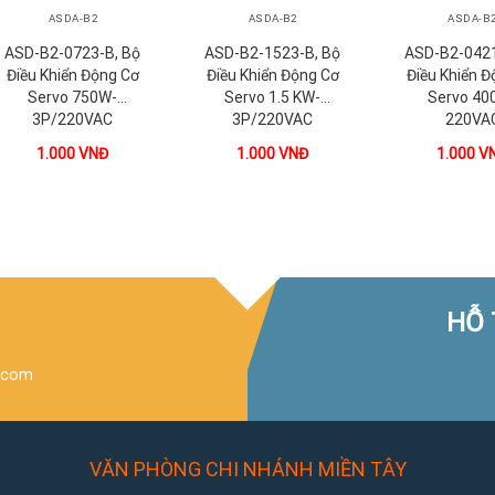
ASDA-B2
ASDA-B2
ASDA-B
ASD-B2-0723-B, Bộ
ASD-B2-1523-B, Bộ
ASD-B2-0421
Điều Khiển Động Cơ
Điều Khiển Động Cơ
Điều Khiển Đ
Servo 750W-
Servo 1.5 KW-
Servo 40
3P/220VAC
3P/220VAC
220VA
1.000
VNĐ
1.000
VNĐ
1.000
V
HỖ 
.com
VĂN PHÒNG CHI NHÁNH MIỀN TÂY