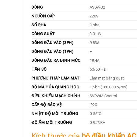
DÒNG
ASDA-B2
NGUỒN CẤP
220V
SỐ PHA
3 pha
CÔNG SUẤT
3.0 kW
DÒNG ĐẦU VÀO (3PH)
9.83A
DÒNG ĐẦU VÀO (1PH)
–
DÒNG ĐẦU RA ĐỊNH MỨC
19.4A
TẦN SỐ
50/60 Hz
PHƯƠNG PHÁP LÀM MÁT
Làm mát bằng quạt
BỘ MÃ HÓA QUANG HỌC
17-bit (160.000 p/rev)
ĐIỀU KHIỂN MẠCH CHÍNH
SVPWM Control
CẤP ĐỘ BẢO VỆ
IP20
NHIỆT ĐỘ MÔI TRƯỜNG
0-55°C
ĐỘ ẨM MÔI TRƯỜNG
0-95%RH
Kích thước của
bộ điều khiển AC