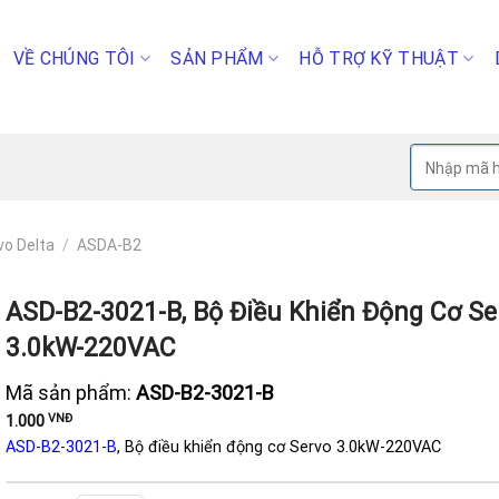
VỀ CHÚNG TÔI
SẢN PHẨM
HỖ TRỢ KỸ THUẬT
Tìm
kiếm:
vo Delta
/
ASDA-B2
ASD-B2-3021-B, Bộ Điều Khiển Động Cơ Se
3.0kW-220VAC
Mã sản phẩm:
ASD-B2-3021-B
VNĐ
1.000
ASD-B2-3021-B
, Bộ điều khiển động cơ Servo 3.0kW-220VAC