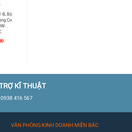
2
ASDA-B2
ASDA-B2
-B, Bộ
ASD-B2-0423-B, Bộ
ASD-B2-1521-B, Bộ
ộng Cơ
Điều Khiển Động Cơ
Điều Khiển Động Cơ
0W-
Servo 400W-
Servo 1.5 KW-
C
3P/220VAC
220VAC
NĐ
1.000
VNĐ
1.000
VNĐ
TRỢ KĨ THUẬT
0938 416 567
VĂN PHÒNG KINH DOANH MIỀN BẮC