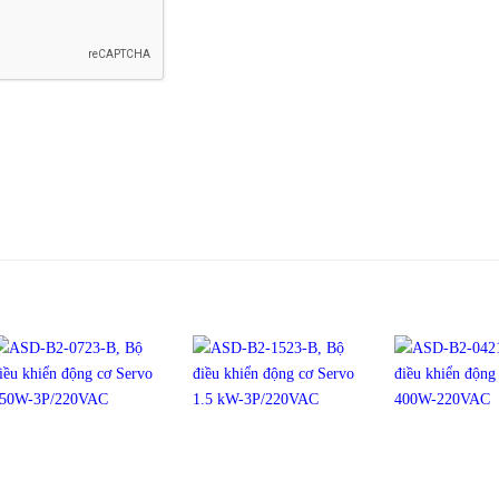
+
+
+