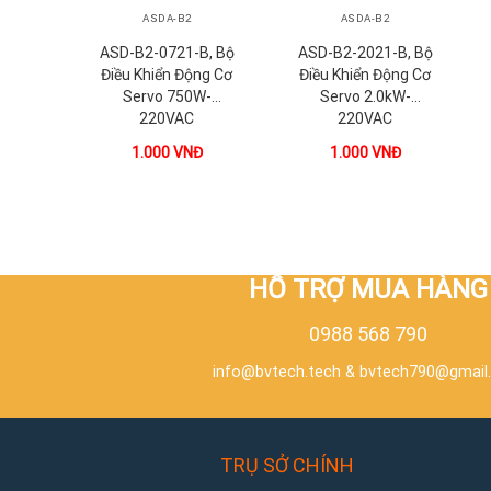
ASDA-B2
ASDA-B2
ASD-B2-0721-B, Bộ
ASD-B2-2021-B, Bộ
Điều Khiển Động Cơ
Điều Khiển Động Cơ
Servo 750W-
Servo 2.0kW-
220VAC
220VAC
1.000
VNĐ
1.000
VNĐ
HỖ TRỢ MUA HÀNG
0988 568 790
info@bvtech.tech
&
bvtech790@gmail
TRỤ SỞ CHÍNH