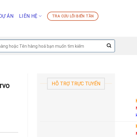
DỰ ÁN
LIÊN HỆ
TRA CỨU LỖI BIẾN TẦN
HỖ TRỢ TRỰC TUYẾN
rvo