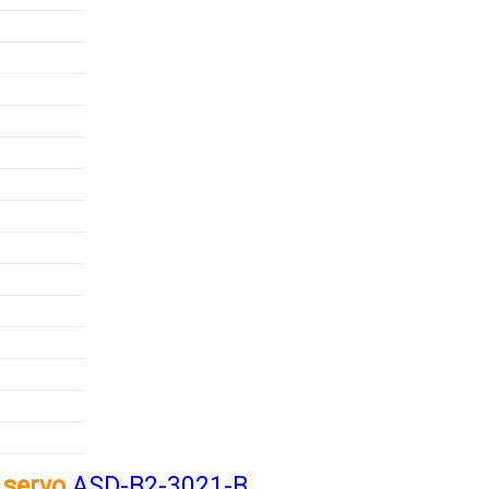
 servo
ASD-B2-3021-B