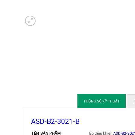
THÔNG SỐ KỸ THUẬT
T
ASD-B2-3021-B
TÊN SẢN PHẨM
Bộ điều khiển
ASD-B2-302