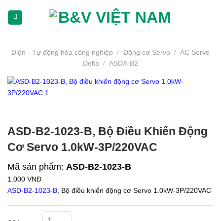
Skip
To
Content
(tạm
dịch)
Điện - Tự động hóa công nghiệp
/
Động cơ Servo
/
AC Servo
Delta
/
ASDA-B2
ASD-B2-1023-B, Bộ Điều Khiển Động
Cơ Servo 1.0kW-3P/220VAC
Mã sản phẩm:
ASD-B2-1023-B
1.000
VNĐ
ASD-B2-1023-B
, Bộ điều khiển động cơ Servo 1.0kW-3P/220VAC