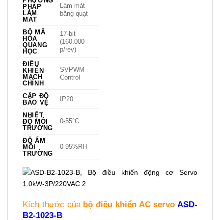
PHƯƠNG
Làm mát
PHÁP
LÀM
bằng quạt
MÁT
BỘ MÃ
17-bit
HÓA
(160.000
QUANG
p/rev)
HỌC
ĐIỀU
SVPWM
KHIỂN
MẠCH
Control
CHÍNH
CẤP ĐỘ
IP20
BẢO VỆ
NHIỆT
0-55°C
ĐỘ MÔI
TRƯỜNG
ĐỘ ẨM
0-95%RH
MÔI
TRƯỜNG
Kích thước của
bộ điều khiển AC servo
ASD-
B2-1023-B