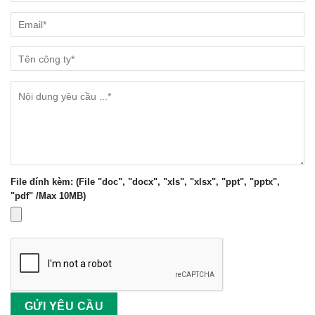
File đính kèm: (File "doc", "docx", "xls", "xlsx", "ppt", "pptx",
"pdf" /Max 10MB)