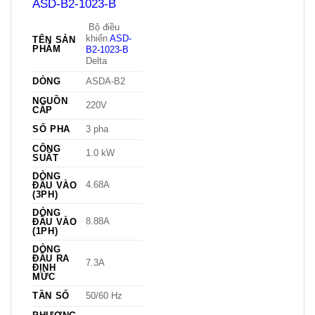
ASD-B2-1023-B
Bộ điều
khiển
ASD-
TÊN SẢN
PHẨM
B2-1023-B
Delta
DÒNG
ASDA-B2
NGUỒN
220V
CẤP
SỐ PHA
3 pha
CÔNG
1.0 kW
SUẤT
DÒNG
4.68A
ĐẦU VÀO
(3PH)
DÒNG
8.88A
ĐẦU VÀO
(1PH)
DÒNG
ĐẦU RA
7.3A
ĐỊNH
MỨC
TẦN SỐ
50/60 Hz