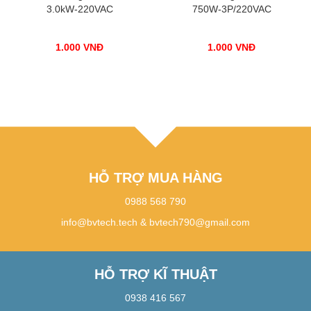
3.0kW-220VAC
750W-3P/220VAC
1.000
VNĐ
1.000
VNĐ
HỖ TRỢ MUA HÀNG
0988 568 790
info@bvtech.tech
&
bvtech790@gmail.com
HỖ TRỢ KĨ THUẬT
0938 416 567