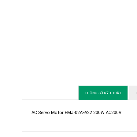
THÔNG SỐ KỸ THUẬT
T
AC Servo Motor EMJ-02AFA22 200W AC200V