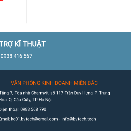
TRỢ KĨ THUẬT
0938 416 567
VĂN PHÒNG KINH DOANH MIỀN BẮC
Tầng 7, Tòa nhà Charmvit, số 117 Trần Duy Hưng, P. Trung
Hòa, Q. Cầu Giấy, TP Hà Nội
Điện thoại:
0988 568 790
Email:
kd01.bvtech@gmail.com -
info@bvtech.tech