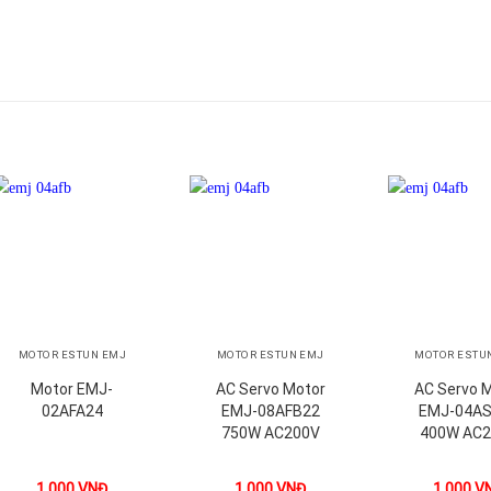
+
+
+
MOTOR ESTUN EMJ
MOTOR ESTUN EMJ
MOTOR ESTU
Motor EMJ-
AC Servo Motor
AC Servo 
02AFA24
EMJ-08AFB22
EMJ-04A
750W AC200V
400W AC
1.000
VNĐ
1.000
VNĐ
1.000
V