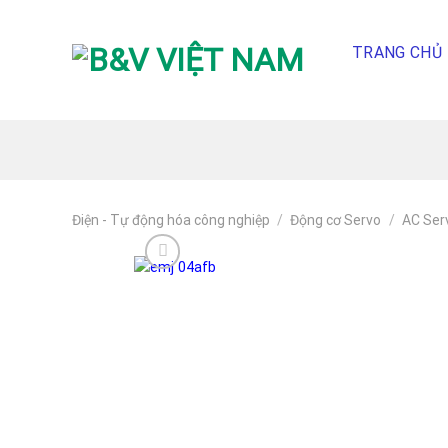
Skip
To
TRANG CHỦ
Content
(tạm
dịch)
Điện - Tự động hóa công nghiệp
/
Động cơ Servo
/
AC Ser