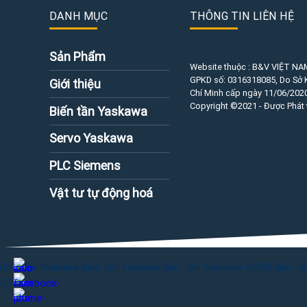
DANH MỤC
THÔNG TIN LIÊN HỆ
Sản Phẩm
Website thuộc : B&V VIỆT NA
GPKD số:
0316318085
, Do Sở
Giới thiệu
Chí Minh cấp ngày 11/06/2020
Copyright ©2021 - Được Phát 
Biến tần Yaskawa
Servo Yaskawa
PLC Siemens
Vật tư tự động hoá
Biến tần Yaskawa
Bien tan Yaskawa
Biến tần Yaskawa A1000
Biến t
G7