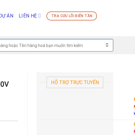
DỰ ÁN
LIÊN HỆ
TRA CỨU LỖI BIẾN TẦN
HỖ TRỢ TRỰC TUYẾN
00V