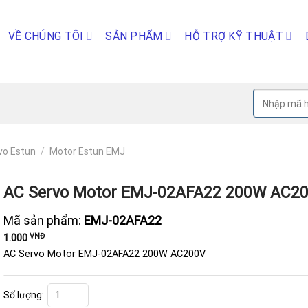
VỀ CHÚNG TÔI
SẢN PHẨM
HỖ TRỢ KỸ THUẬT
Tìm
kiếm:
vo Estun
/
Motor Estun EMJ
AC Servo Motor EMJ-02AFA22 200W AC2
Mã sản phẩm:
EMJ-02AFA22
VNĐ
1.000
AC Servo Motor EMJ-02AFA22 200W AC200V
AC Servo Motor EMJ-02AFA22 200W AC200V số lượng