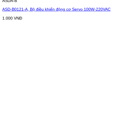
ASDA-B
ASD-B0121-A, Bộ điều khiển động cơ Servo 100W-220VAC
1.000
VNĐ