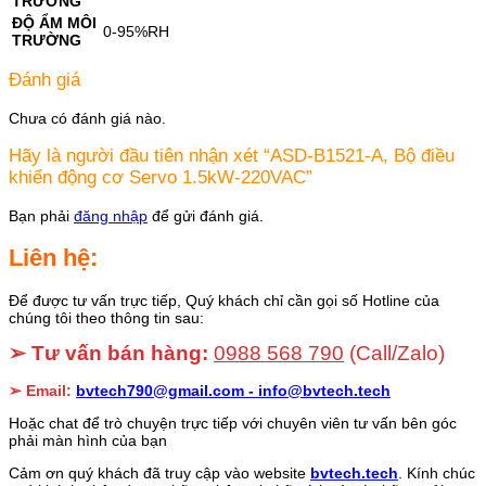
TRƯỜNG
ĐỘ ẨM MÔI
0-95%RH
TRƯỜNG
Đánh giá
Chưa có đánh giá nào.
Hãy là người đầu tiên nhận xét “ASD-B1521-A, Bộ điều
khiển động cơ Servo 1.5kW-220VAC”
Bạn phải
đăng nhập
để gửi đánh giá.
Liên hệ:
Để được tư vấn trực tiếp, Quý khách chỉ cần gọi số Hotline của
chúng tôi theo thông tin sau:
➢ Tư vấn bán hàng:
0988 568 790
(Call/Zalo)
➢ Email:
bvtech790@gmail.com -
info@bvtech.tech
Hoặc chat để trò chuyện trực tiếp với chuyên viên tư vấn bên góc
phải màn hình của bạn
Cảm ơn quý khách đã truy cập vào website
bvtech.tech
. Kính chúc