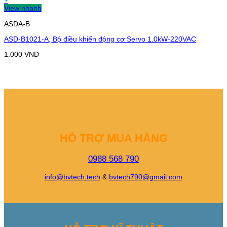
+
View nhanh
ASDA-B
ASD-B1021-A, Bộ điều khiển động cơ Servo 1.0kW-220VAC
1.000
VNĐ
HỖ TRỢ MUA HÀNG
0988 568 790
info@bvtech.tech
&
bvtech790@gmail.com