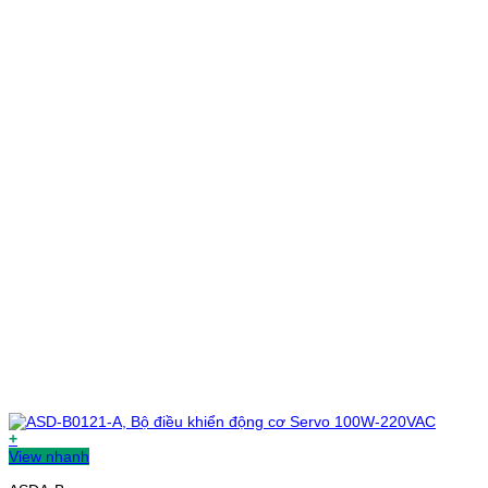
+
View nhanh