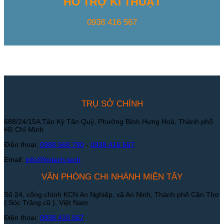
HỖ TRỢ KĨ THUẬT
0938 416 567
TRỤ SỞ CHÍNH
688/24/15A Tân Kỳ Tân Quý, Phường Bình Hưng Hoà, Thành phố
Hồ Chí Minh
Điện thoại:
0988 568 790
-
0938 416 567
Email:
info@bvtech.tech
VĂN PHÒNG CHI NHÁNH MIỀN TÂY
Số 24, cổng chính KCN An Nghiệp, xã An Ninh, Thành phố Cần Thơ
( Sóc Trăng cũ ), Việt Nam
Điện thoại:
0938 416 567