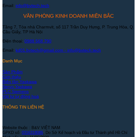
Email:
info@bvtech.tech
VĂN PHÒNG KINH DOANH MIỀN BẮC
Tầng 7, Tòa nhà Charmvit, số 117 Trần Duy Hưng, P. Trung Hòa, Q.
Cầu Giấy, TP Hà Nội
Điện thoại:
0988 568 790
Email:
kd01.bvtech@gmail.com -
info@bvtech.tech
Danh Mục
Sản Phẩm
Giới thiệu
Biến tần Yaskawa
Servo Yaskawa
PLC Siemens
Vật tư tự động hoá
THÔNG TIN LIÊN HỆ
Website thuộc : B&V VIỆT NAM
GPKD số:
0316318085
, Do Sở Kế hoạch và Đầu tư Thành phố Hồ Chí