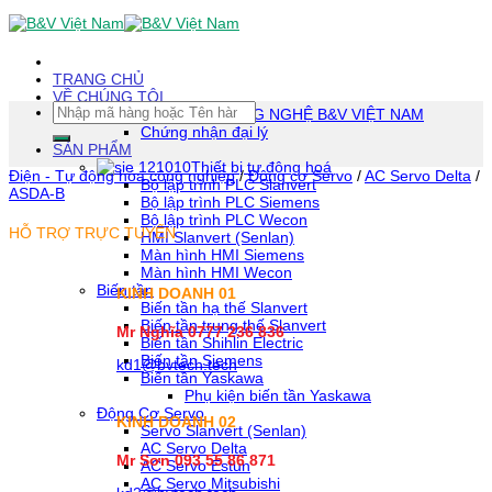
Skip
To
Content
(tạm
TRANG CHỦ
dịch)
VỀ CHÚNG TÔI
Tìm
CÔNG TY TNHH CÔNG NGHỆ B&V VIỆT NAM
kiếm:
Chứng nhận đại lý
SẢN PHẨM
Thiết bị tự động hoá
Điện - Tự động hóa công nghiệp
/
Động cơ Servo
/
AC Servo Delta
/
Bộ lập trình PLC Slanvert
ASDA-B
Bộ lập trình PLC Siemens
Bộ lập trình PLC Wecon
HỖ TRỢ TRỰC TUYẾN
HMI Slanvert (Senlan)
Màn hình HMI Siemens
Màn hình HMI Wecon
Biến tần
KINH DOANH 01
Biến tần hạ thế Slanvert
Biến tần trung thế Slanvert
Mr Nghĩa 0777 236 836
Biến tần Shihlin Electric
Biến tần Siemens
kd1@bvtech.tech
Biến tần Yaskawa
Phụ kiện biến tần Yaskawa
Động Cơ Servo
KINH DOANH
02
Servo Slanvert (Senlan)
AC Servo Delta
Mr Sơn
093 55 86 871
AC Servo Estun
AC Servo Mitsubishi