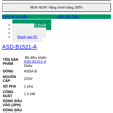
điều
khiển
MUA NGAY
Hàng chính hãng 100%
động
cơ
Liên hệ tư vấn
Liên hệ Zalo
Servo
1.5kW-
Thông số kỹ thuật
220VAC
Tài liệu
số
Thông tin khác
lượng
Đánh giá (0)
ASD-B1521-A
Bộ điều khiển
TÊN SẢN
ASD-B1521-A
PHẨM
Delta
DÒNG
ASDA-B
NGUỒN
220V
CẤP
SỐ PHA
1 pha
CÔNG
1.5 kW
SUẤT
DÒNG ĐẦU
VÀO (3PH)
DÒNG ĐẦU