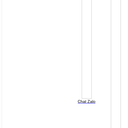
File đính kèm: (File "doc", "docx", "xls", "xlsx", "ppt",
"pptx", "pdf" /Max 10MB)
Chat Zalo
HOTLINE HỖ TRỢ