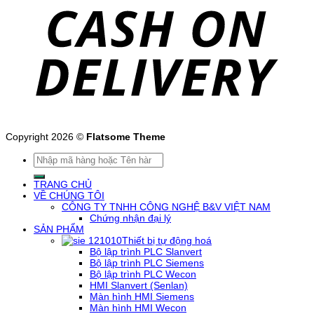
Copyright 2026 ©
Flatsome Theme
Tìm
kiếm:
TRANG CHỦ
VỀ CHÚNG TÔI
CÔNG TY TNHH CÔNG NGHỆ B&V VIỆT NAM
Chứng nhận đại lý
SẢN PHẨM
Thiết bị tự động hoá
Bộ lập trình PLC Slanvert
Bộ lập trình PLC Siemens
Bộ lập trình PLC Wecon
HMI Slanvert (Senlan)
Màn hình HMI Siemens
Màn hình HMI Wecon