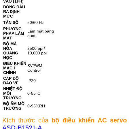
VÀO (1PH)
DÒNG ĐẦU
RA ĐỊNH
MỨC
TẦN SỐ
50/60 Hz
PHƯƠNG
Làm mát bằng
PHÁP LÀM
quạt
MÁT
BỘ MÃ
HÓA
2500 ppr/
QUANG
10,000 ppr
HỌC
ĐIỀU KHIỂN
SVPWM
MẠCH
Control
CHÍNH
CẤP ĐỘ
IP20
BẢO VỆ
NHIỆT ĐỘ
MÔI
0-55°C
TRƯỜNG
ĐỘ ẨM MÔI
0-95%RH
TRƯỜNG
Kích thước của
bộ điều khiển AC servo
ASD-B1521-A