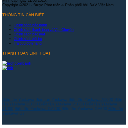
Minh cấp ngày 11/06/2020.
Copyright ©2021 - Được Phát triển & Phân phối bởi B&V Việt Nam
THÔNG TIN CẦN BIẾT
Chính sách bảo hành
Chính sách thanh toán và Vận Chuyển
Chính sách bảo mật
Chính sách đổi trả
Tra cứu đơn hàng
THANH TOÁN LINH HOẠT
Biến tần Yaskawa
Bien tan Yaskawa
Biến tần Yaskawa A1000
Biến
tần Yaskawa E1000
Biến tần Yaskawa V1000
Biến tần Yaskawa
J1000
Biến tần Yaskawa GA700
Biến tần Yaskawa GA500
Biến tần
Yaskawa G7