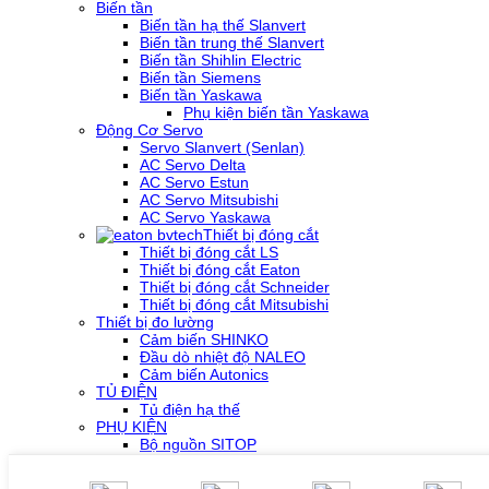
Biến tần
Biến tần hạ thế Slanvert
Biến tần trung thế Slanvert
Biến tần Shihlin Electric
Biến tần Siemens
Biến tần Yaskawa
Phụ kiện biến tần Yaskawa
Động Cơ Servo
Servo Slanvert (Senlan)
AC Servo Delta
AC Servo Estun
AC Servo Mitsubishi
AC Servo Yaskawa
Thiết bị đóng cắt
Thiết bị đóng cắt LS
Thiết bị đóng cắt Eaton
Thiết bị đóng cắt Schneider
Thiết bị đóng cắt Mitsubishi
Thiết bị đo lường
Cảm biến SHINKO
Đầu dò nhiệt độ NALEO
Cảm biến Autonics
TỦ ĐIỆN
Tủ điện hạ thế
PHỤ KIỆN
Bộ nguồn SITOP
Bộ nguồn MURR
Phụ kiện PLC SH300/SH500