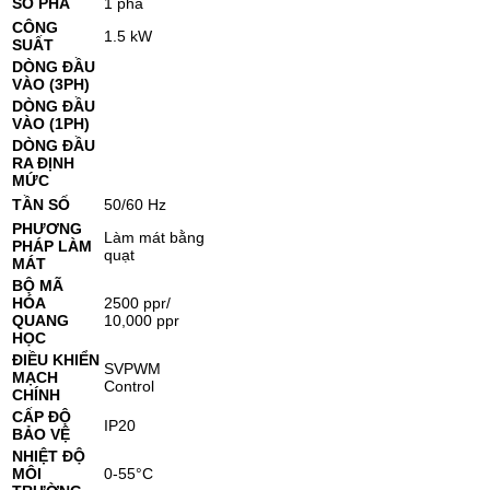
SỐ PHA
1 pha
CÔNG
1.5 kW
SUẤT
DÒNG ĐẦU
VÀO (3PH)
DÒNG ĐẦU
VÀO (1PH)
DÒNG ĐẦU
RA ĐỊNH
MỨC
TẦN SỐ
50/60 Hz
PHƯƠNG
Làm mát bằng
PHÁP LÀM
quạt
MÁT
BỘ MÃ
HÓA
2500 ppr/
QUANG
10,000 ppr
HỌC
ĐIỀU KHIỂN
SVPWM
MẠCH
Control
CHÍNH
CẤP ĐỘ
IP20
BẢO VỆ
NHIỆT ĐỘ
MÔI
0-55°C