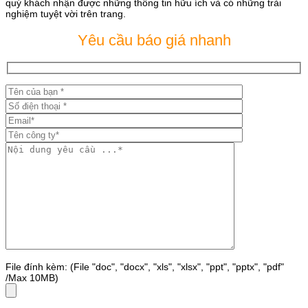
quý khách nhận được những thông tin hữu ích và có những trải
nghiệm tuyệt vời trên trang.
Yêu cầu báo giá nhanh
File đính kèm: (File "doc", "docx", "xls", "xlsx", "ppt", "pptx", "pdf"
/Max 10MB)