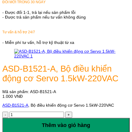
ĐỔI MỚI TRONG 30 NGÀY
- Được đổi 1-1, trả lại nếu sản phẩm lỗi
- Được trả sản phẩm nếu tư vấn không đúng
Tư vấn & hỗ trợ 24/7
- Miễn phí tư vấn, hỗ trợ kỹ thuật từ xa
ASD-B1521-A, Bộ điều khiển
động cơ Servo 1.5kW-220VAC
Mã sản phẩm:
ASD-B1521-A
1.000
VNĐ
ASD-B1521-A
, Bộ điều khiển động cơ Servo 1.5kW-220VAC
ASD-
B1521-
A,
Thêm vào giỏ hàng
Bộ