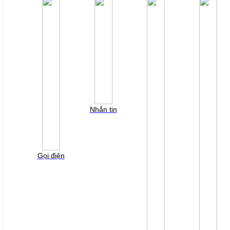
Phụ kiện biến tần Yaskawa
Phụ kiện Servo Sigma 5
Phụ kiện Servo Sigma 7
HỖ TRỢ KỸ THUẬT
Tải về /Download
Giải pháp/Ứng dụng
Tài liệu tổng hợp
Tra cứu lỗi biến tần các hãng
DỰ ÁN
LIÊN HỆ
TUYỂN DỤNG
Đăng nhập
Tra cứu lỗi biến tần
Nhắn tin
YÊU CẦU BÁO GIÁ
Vui lòng điền thông tin form bên dưới để chúng tôi
liên hệ gởi báo giá cho quý khách!
Gọi điện