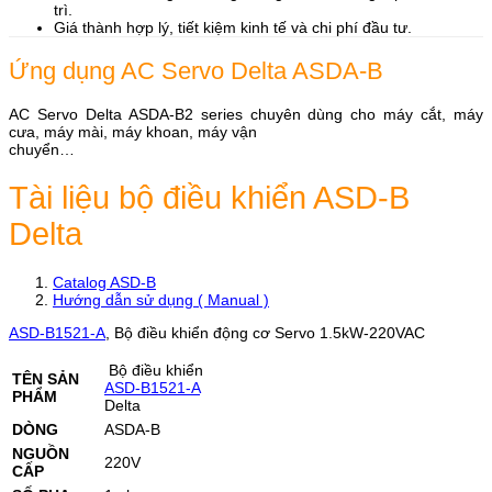
trì.
Giá thành hợp lý, tiết kiệm kinh tế và chi phí đầu tư.
Ứng dụng AC Servo Delta ASDA-B
AC Servo Delta ASDA-B2 series chuyên dùng cho máy cắt, máy
cưa, máy mài, máy khoan, máy vận
chuyển…
Tài liệu bộ điều khiển ASD-B
Delta
Catalog ASD-B
Hướng dẫn sử dụng ( Manual )
ASD-B1521-A
, Bộ điều khiển động cơ Servo 1.5kW-220VAC
Bộ điều khiển
TÊN SẢN
ASD-B1521-A
PHẨM
Delta
DÒNG
ASDA-B
NGUỒN
220V
CẤP