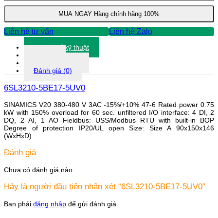
lượng
MUA NGAY
Hàng chính hãng 100%
Liên hệ tư vấn
Liên hệ Zalo
Thông số kỹ thuật
Tài liệu
Thông tin khác
Đánh giá (0)
6SL3210-5BE17-5UV0
SINAMICS V20 380-480 V 3AC -15%/+10% 47-6 Rated power 0.75
kW with 150% overload for 60 sec. unfiltered I/O interface: 4 DI, 2
DQ, 2 AI, 1 AO Fieldbus: USS/Modbus RTU with built-in BOP
Degree of protection IP20/UL open Size: Size A 90x150x146
(WxHxD)
Đánh giá
Chưa có đánh giá nào.
Hãy là người đầu tiên nhận xét “6SL3210-5BE17-5UV0”
Bạn phải
đăng nhập
để gửi đánh giá.