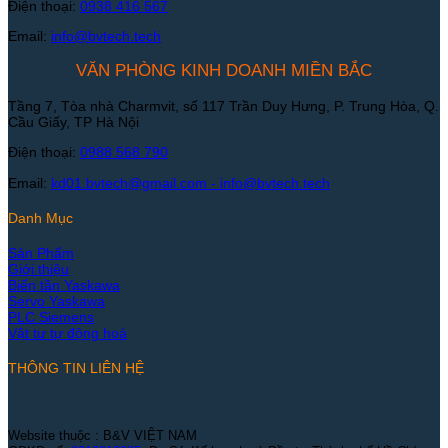
Điện thoại:
0938 416 567
Email:
info@bvtech.tech
VĂN PHÒNG KINH DOANH MIỀN BẮC
Tầng 7, Tòa nhà Charmvit, số 117 Trần Duy Hưng, P. Trung Hòa, Q.
Cầu Giấy, TP Hà Nội
Điện thoại:
0988 568 790
Email:
kd01.bvtech@gmail.com -
info@bvtech.tech
Danh Mục
Sản Phẩm
Giới thiệu
Biến tần Yaskawa
Servo Yaskawa
PLC Siemens
Vật tư tự động hoá
THÔNG TIN LIÊN HỆ
Website thuộc : B&V VIỆT NAM