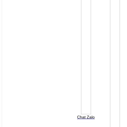
File đính kèm: (File "doc", "docx", "xls", "xlsx", "ppt",
"pptx", "pdf" /Max 10MB)
Chat Zalo