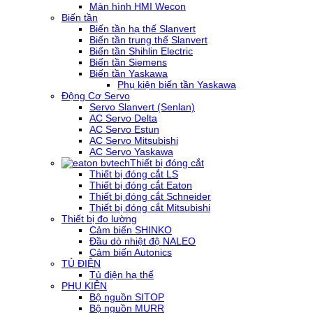
Màn hình HMI Wecon
Biến tần
Biến tần hạ thế Slanvert
Biến tần trung thế Slanvert
Biến tần Shihlin Electric
Biến tần Siemens
Biến tần Yaskawa
Phụ kiện biến tần Yaskawa
Động Cơ Servo
Servo Slanvert (Senlan)
AC Servo Delta
AC Servo Estun
AC Servo Mitsubishi
AC Servo Yaskawa
Thiết bị đóng cắt
Thiết bị đóng cắt LS
Thiết bị đóng cắt Eaton
Thiết bị đóng cắt Schneider
Thiết bị đóng cắt Mitsubishi
Thiết bị đo lường
Cảm biến SHINKO
Đầu dò nhiệt độ NALEO
Cảm biến Autonics
TỦ ĐIỆN
Tủ điện hạ thế
PHỤ KIỆN
Bộ nguồn SITOP
Bộ nguồn MURR