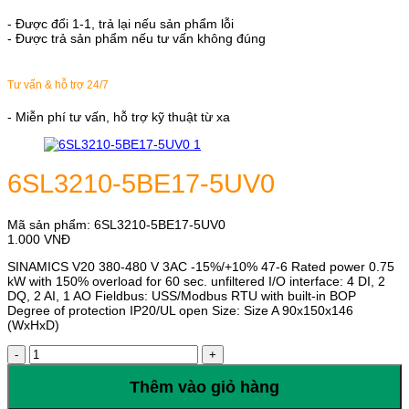
- Được đổi 1-1, trả lại nếu sản phẩm lỗi
- Được trả sản phẩm nếu tư vấn không đúng
Tư vấn & hỗ trợ 24/7
- Miễn phí tư vấn, hỗ trợ kỹ thuật từ xa
6SL3210-5BE17-5UV0
Mã sản phẩm:
6SL3210-5BE17-5UV0
1.000
VNĐ
SINAMICS V20 380-480 V 3AC -15%/+10% 47-6 Rated power 0.75
kW with 150% overload for 60 sec. unfiltered I/O interface: 4 DI, 2
DQ, 2 AI, 1 AO Fieldbus: USS/Modbus RTU with built-in BOP
Degree of protection IP20/UL open Size: Size A 90x150x146
(WxHxD)
6SL3210-
5BE17-
5UV0
Thêm vào giỏ hàng
số