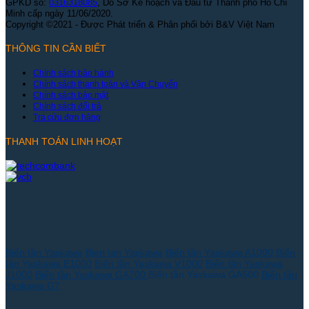
GPKD số:
0316318085
, Do Sở Kế hoạch và Đầu tư Thành phố Hồ Chí
Minh cấp ngày 11/06/2020.
Copyright ©2021 - Được Phát triển & Phân phối bởi B&V Việt Nam
THÔNG TIN CẦN BIẾT
Chính sách bảo hành
Chính sách thanh toán và Vận Chuyển
Chính sách bảo mật
Chính sách đổi trả
Tra cứu đơn hàng
THANH TOÁN LINH HOẠT
Biến tần Yaskawa
Bien tan Yaskawa
Biến tần Yaskawa A1000
Biến
tần Yaskawa E1000
Biến tần Yaskawa V1000
Biến tần Yaskawa
J1000
Biến tần Yaskawa GA700
Biến tần Yaskawa GA500
Biến tần
Yaskawa G7