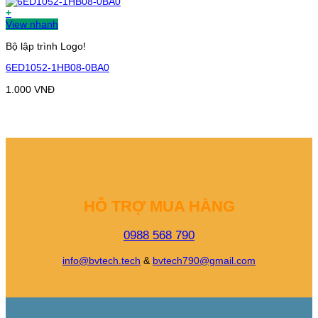
+
View nhanh
Bộ lập trình Logo!
6ED1052-1HB08-0BA0
1.000
VNĐ
HỖ TRỢ MUA HÀNG
0988 568 790
info@bvtech.tech
&
bvtech790@gmail.com