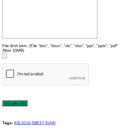
File đính kèm: (File "doc", "docx", "xls", "xlsx", "ppt", "pptx", "pdf"
/Max 10MB)
Tags:
6SL3210-5BE17-5UV0