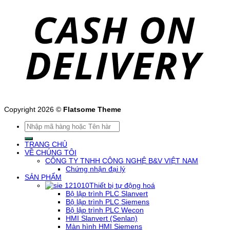
Copyright 2026 ©
Flatsome Theme
Tìm
kiếm:
TRANG CHỦ
VỀ CHÚNG TÔI
CÔNG TY TNHH CÔNG NGHỆ B&V VIỆT NAM
Chứng nhận đại lý
SẢN PHẨM
Thiết bị tự động hoá
Bộ lập trình PLC Slanvert
Bộ lập trình PLC Siemens
Bộ lập trình PLC Wecon
HMI Slanvert (Senlan)
Màn hình HMI Siemens