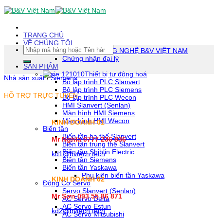
Skip
To
Content
(tạm
TRANG CHỦ
dịch)
VỀ CHÚNG TÔI
Tìm
CÔNG TY TNHH CÔNG NGHỆ B&V VIỆT NAM
kiếm:
Chứng nhận đại lý
SẢN PHẨM
Thiết bị tự động hoá
Nhà sản xuất
/
Siemens
Bộ lập trình PLC Slanvert
Bộ lập trình PLC Siemens
HỖ TRỢ TRỰC TUYẾN
Bộ lập trình PLC Wecon
HMI Slanvert (Senlan)
Màn hình HMI Siemens
Màn hình HMI Wecon
KINH DOANH 01
Biến tần
Biến tần hạ thế Slanvert
Mr Nghĩa 0777 236 836
Biến tần trung thế Slanvert
Biến tần Shihlin Electric
kd1@bvtech.tech
Biến tần Siemens
Biến tần Yaskawa
Phụ kiện biến tần Yaskawa
KINH DOANH
02
Động Cơ Servo
Servo Slanvert (Senlan)
Mr Sơn
093 55 86 871
AC Servo Delta
AC Servo Estun
kd2@bvtech.tech
AC Servo Mitsubishi