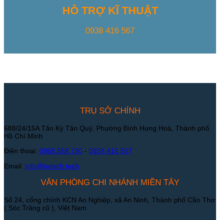
HỖ TRỢ KĨ THUẬT
0938 416 567
TRỤ SỞ CHÍNH
688/24/15A Tân Kỳ Tân Quý, Phường Bình Hưng Hoà, Thành phố
Hồ Chí Minh
Điện thoại:
0988 568 790
-
0938 416 567
Email:
info@bvtech.tech
VĂN PHÒNG CHI NHÁNH MIỀN TÂY
Số 24, cổng chính KCN An Nghiệp, xã An Ninh, Thành phố Cần Thơ
( Sóc Trăng cũ ), Việt Nam