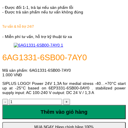
- Được đổi 1-1, trả lại nếu sản phẩm lỗi
- Được trả sản phẩm nếu tư vấn không đúng
Tư vấn & hỗ trợ 24/7
- Miễn phí tư vấn, hỗ trợ kỹ thuật từ xa
6AG1331-6SB00-7AY0
Mã sản phẩm:
6AG1331-6SB00-7AY0
1.000
VNĐ
SIPLUS LOGO! Power 24V 1,3A for medial stress -40…+70°C start
up at -25°C based on 6EP3331-6SB00-0AY0 . stabilized power
supply input: AC 100-240 V output: DC 24 V / 1,3 A
6AG1331-
6SB00-
7AY0
Thêm vào giỏ hàng
số
lượng
MUA NGAY
Hàng chính hãng 100%