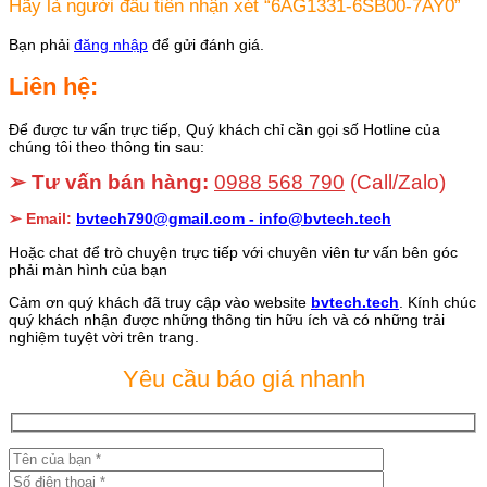
Hãy là người đầu tiên nhận xét “6AG1331-6SB00-7AY0”
Bạn phải
đăng nhập
để gửi đánh giá.
Liên hệ:
Để được tư vấn trực tiếp, Quý khách chỉ cần gọi số Hotline của
chúng tôi theo thông tin sau:
➢ Tư vấn bán hàng:
0988 568 790
(Call/Zalo)
➢ Email:
bvtech790@gmail.com -
info@bvtech.tech
Hoặc chat để trò chuyện trực tiếp với chuyên viên tư vấn bên góc
phải màn hình của bạn
Cảm ơn quý khách đã truy cập vào website
bvtech.tech
. Kính chúc
quý khách nhận được những thông tin hữu ích và có những trải
nghiệm tuyệt vời trên trang.
Yêu cầu báo giá nhanh