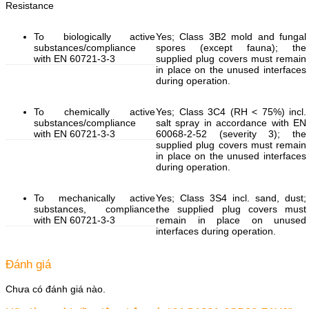
Resistance
To biologically active
Yes; Class 3B2 mold and fungal
substances/compliance
spores (except fauna); the
with EN 60721-3-3
supplied plug covers must remain
in place on the unused interfaces
during operation.
To chemically active
Yes; Class 3C4 (RH < 75%) incl.
substances/compliance
salt spray in accordance with EN
with EN 60721-3-3
60068-2-52 (severity 3); the
supplied plug covers must remain
in place on the unused interfaces
during operation.
To mechanically active
Yes; Class 3S4 incl. sand, dust;
substances, compliance
the supplied plug covers must
with EN 60721-3-3
remain in place on unused
interfaces during operation.
Đánh giá
Chưa có đánh giá nào.