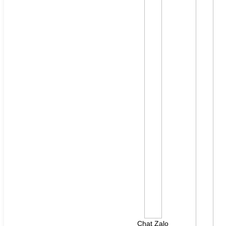
File đính kèm: (File "doc", "docx", "xls", "xlsx", "ppt",
"pptx", "pdf" /Max 10MB)
Chat Zalo