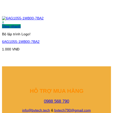
+
View nhanh
Bộ lập trình Logo!
6AG1055-1MB00-7BA2
1.000
VNĐ
HỖ TRỢ MUA HÀNG
0988 568 790
info@bvtech.tech
&
bvtech790@gmail.com