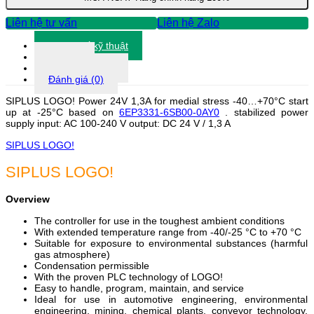
Liên hệ tư vấn
Liên hệ Zalo
Thông số kỹ thuật
Tài liệu
Thông tin khác
Đánh giá (0)
SIPLUS LOGO! Power 24V 1,3A for medial stress -40…+70°C start
up at -25°C based on
6EP3331-6SB00-0AY0
. stabilized power
supply input: AC 100-240 V output: DC 24 V / 1,3 A
SIPLUS LOGO!
SIPLUS LOGO!
Overview
The controller for use in the toughest ambient conditions
With extended temperature range from -40/-25 °C to +70 °C
Suitable for exposure to environmental substances (harmful
gas atmosphere)
Condensation permissible
With the proven PLC technology of LOGO!
Easy to handle, program, maintain, and service
Ideal for use in automotive engineering, environmental
engineering, mining, chemical plants, conveyor technology,