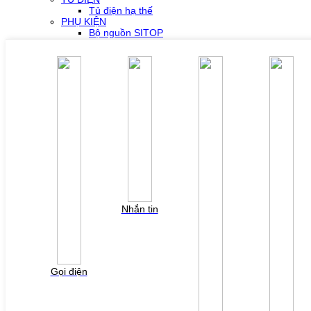
Tủ điện hạ thế
PHỤ KIỆN
Bộ nguồn SITOP
Bộ nguồn MURR
Phụ kiện PLC SH300/SH500
Phụ kiện biến tần Yaskawa
Phụ kiện Servo Sigma 5
Phụ kiện Servo Sigma 7
HỖ TRỢ KỸ THUẬT
Tải về /Download
Giải pháp/Ứng dụng
Tài liệu tổng hợp
Tra cứu lỗi biến tần các hãng
DỰ ÁN
LIÊN HỆ
TUYỂN DỤNG
Đăng nhập
Tra cứu lỗi biến tần
Nhắn tin
YÊU CẦU BÁO GIÁ
Vui lòng điền thông tin form bên dưới để chúng tôi
liên hệ gởi báo giá cho quý khách!
Gọi điện