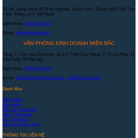
Số 24, cổng chính KCN An Nghiệp, xã An Ninh, Thành phố Cần Thơ
( Sóc Trăng cũ ), Việt Nam
Điện thoại:
0938 416 567
Email:
info@bvtech.tech
VĂN PHÒNG KINH DOANH MIỀN BẮC
Tầng 7, Tòa nhà Charmvit, số 117 Trần Duy Hưng, P. Trung Hòa, Q.
Cầu Giấy, TP Hà Nội
Điện thoại:
0988 568 790
Email:
kd01.bvtech@gmail.com -
info@bvtech.tech
Danh Mục
Sản Phẩm
Giới thiệu
Biến tần Yaskawa
Servo Yaskawa
PLC Siemens
Vật tư tự động hoá
THÔNG TIN LIÊN HỆ