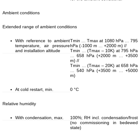
Ambient conditions
Extended range of ambient conditions
With reference to ambient
Tmin … Tmax at 1080 hPa … 795
temperature, air pressure
hPa (-1000 m … +2000 m) //
and installation altitude
Tmin … (Tmax – 10K) at 795 hPa
… 658 hPa (+2000 m … +3500
m) //
Tmin … (Tmax – 20K) at 658 hPa
… 540 hPa (+3500 m … +5000
m)
At cold restart, min.
0 °C
Relative humidity
With condensation, max.
100%; RH incl. condensation/frost
(no commissioning in bedewed
state)