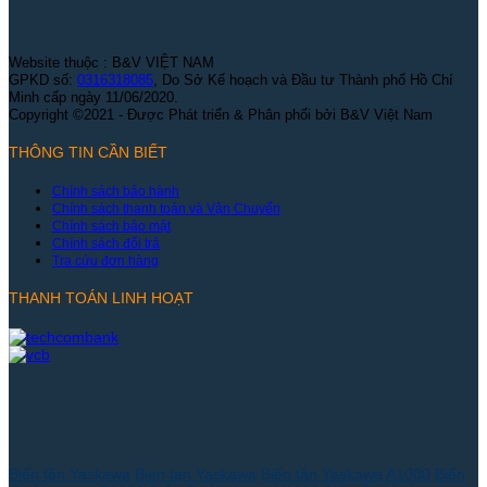
Website thuộc : B&V VIỆT NAM
GPKD số:
0316318085
, Do Sở Kế hoạch và Đầu tư Thành phố Hồ Chí
Minh cấp ngày 11/06/2020.
Copyright ©2021 - Được Phát triển & Phân phối bởi B&V Việt Nam
THÔNG TIN CẦN BIẾT
Chính sách bảo hành
Chính sách thanh toán và Vận Chuyển
Chính sách bảo mật
Chính sách đổi trả
Tra cứu đơn hàng
THANH TOÁN LINH HOẠT
Biến tần Yaskawa
Bien tan Yaskawa
Biến tần Yaskawa A1000
Biến