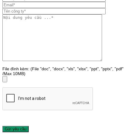
File đính kèm: (File "doc", "docx", "xls", "xlsx", "ppt", "pptx", "pdf"
/Max 10MB)