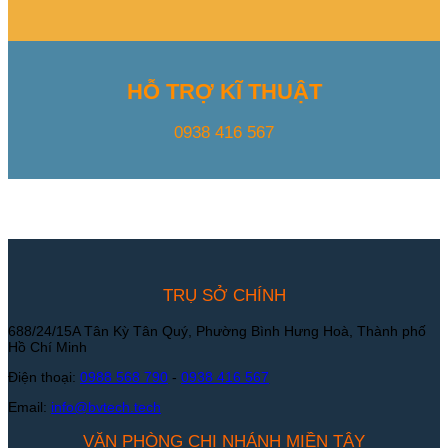
HỖ TRỢ KĨ THUẬT
0938 416 567
TRỤ SỞ CHÍNH
688/24/15A Tân Kỳ Tân Quý, Phường Bình Hưng Hoà, Thành phố
Hồ Chí Minh
Điện thoại:
0988 568 790
-
0938 416 567
Email:
info@bvtech.tech
VĂN PHÒNG CHI NHÁNH MIỀN TÂY