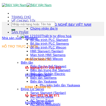
Skip
To
Content
(tạm
TRANG CHỦ
dịch)
VỀ CHÚNG TÔI
Tìm
CÔNG TY TNHH CÔNG NGHỆ B&V VIỆT NAM
kiếm:
Chứng nhận đại lý
SẢN PHẨM
Thiết bị tự động hoá
Nhà sản xuất
/
Siemens
Bộ lập trình PLC Slanvert
Bộ lập trình PLC Siemens
HỖ TRỢ TRỰC TUYẾN
Bộ lập trình PLC Wecon
HMI Slanvert (Senlan)
Màn hình HMI Siemens
Màn hình HMI Wecon
KINH DOANH 01
Biến tần
Biến tần hạ thế Slanvert
Mr Nghĩa 0777 236 836
Biến tần trung thế Slanvert
Biến tần Shihlin Electric
kd1@bvtech.tech
Biến tần Siemens
Biến tần Yaskawa
Phụ kiện biến tần Yaskawa
KINH DOANH
02
Động Cơ Servo
Servo Slanvert (Senlan)
Mr Sơn
093 55 86 871
AC Servo Delta
AC Servo Estun
kd2@bvtech.tech
AC Servo Mitsubishi