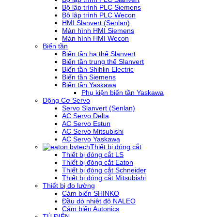
Bộ lập trình PLC Siemens
Bộ lập trình PLC Wecon
HMI Slanvert (Senlan)
Màn hình HMI Siemens
Màn hình HMI Wecon
Biến tần
Biến tần hạ thế Slanvert
Biến tần trung thế Slanvert
Biến tần Shihlin Electric
Biến tần Siemens
Biến tần Yaskawa
Phụ kiện biến tần Yaskawa
Động Cơ Servo
Servo Slanvert (Senlan)
AC Servo Delta
AC Servo Estun
AC Servo Mitsubishi
AC Servo Yaskawa
Thiết bị đóng cắt
Thiết bị đóng cắt LS
Thiết bị đóng cắt Eaton
Thiết bị đóng cắt Schneider
Thiết bị đóng cắt Mitsubishi
Thiết bị đo lường
Cảm biến SHINKO
Đầu dò nhiệt độ NALEO
Cảm biến Autonics
TỦ ĐIỆN