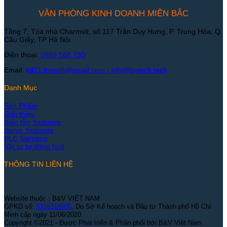
VĂN PHÒNG KINH DOANH MIỀN BẮC
Tầng 7, Tòa nhà Charmvit, số 117 Trần Duy Hưng, P. Trung Hòa, Q.
Cầu Giấy, TP Hà Nội
Điện thoại:
0988 568 790
Email:
kd01.bvtech@gmail.com -
info@bvtech.tech
Danh Mục
Sản Phẩm
Giới thiệu
Biến tần Yaskawa
Servo Yaskawa
PLC Siemens
Vật tư tự động hoá
THÔNG TIN LIÊN HỆ
Website thuộc : B&V VIỆT NAM
GPKD số:
0316318085
, Do Sở Kế hoạch và Đầu tư Thành phố Hồ Chí
Minh cấp ngày 11/06/2020.
Copyright ©2021 - Được Phát triển & Phân phối bởi B&V Việt Nam