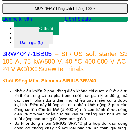
3RW4047-
1BB05
MUA NGAY
Hàng chính hãng 100%
số
lượng
Liên hệ tư vấn
Liên hệ Zalo
Thông số kỹ thuật
Tài liệu
Thông tin khác
Đánh giá (0)
3RW4047-1BB05
– SIRIUS soft starter S3
106 A, 75 kW/500 V, 40 °C 400-600 V AC,
24 V AC/DC Screw terminals
Khởi Động Mềm Siemens SIRIUS 3RW40
Nhờ điều khiển 2 pha, dòng điện không chỉ được giữ ở giá trị
tối thiểu trong cả ba pha trong suốt thời gian khởi động, mà
các thành phần dòng điện một chiều gây nhiễu cũng được
loại bỏ. Điều này không chỉ cho phép khởi động 2 pha của
động cơ lên ​​đến 55 kW (ở 400 V) mà còn tránh được dòng
điện và mô-men xoắn cực đại xảy ra, chẳng hạn như với bộ
khởi động sao-tam giác (wye-tam giác).
Bộ khởi động mềm SIRIUS 3RW40 phù hợp để khởi động
động cơ chống cháy nổ với loại bảo vệ “an toàn gia tăng”