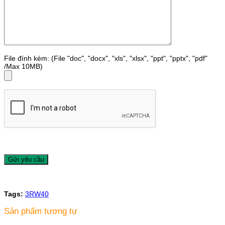
File đính kèm: (File "doc", "docx", "xls", "xlsx", "ppt", "pptx", "pdf"
/Max 10MB)
Tags:
3RW40
Sản phẩm tương tự