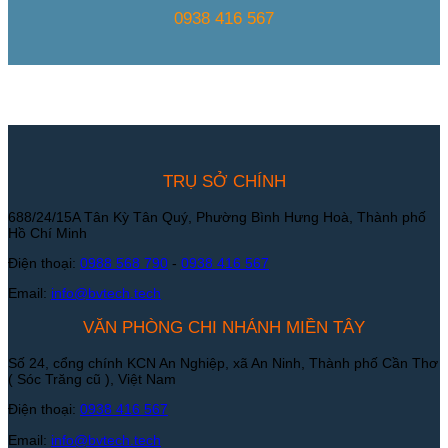
0938 416 567
TRỤ SỞ CHÍNH
688/24/15A Tân Kỳ Tân Quý, Phường Bình Hưng Hoà, Thành phố
Hồ Chí Minh
Điện thoại:
0988 568 790
-
0938 416 567
Email:
info@bvtech.tech
VĂN PHÒNG CHI NHÁNH MIỀN TÂY
Số 24, cổng chính KCN An Nghiệp, xã An Ninh, Thành phố Cần Thơ
( Sóc Trăng cũ ), Việt Nam
Điện thoại:
0938 416 567
Email:
info@bvtech.tech