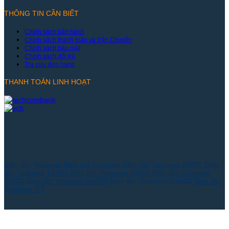
THÔNG TIN CẦN BIẾT
Chính sách bảo hành
Chính sách thanh toán và Vận Chuyển
Chính sách bảo mật
Chính sách đổi trả
Tra cứu đơn hàng
THANH TOÁN LINH HOẠT
Biến tần Yaskawa
Bien tan Yaskawa
Biến tần Yaskawa A1000
Biến
tần Yaskawa E1000
Biến tần Yaskawa V1000
Biến tần Yaskawa
J1000
Biến tần Yaskawa GA700
Biến tần Yaskawa GA500
Biến tần
Yaskawa G7