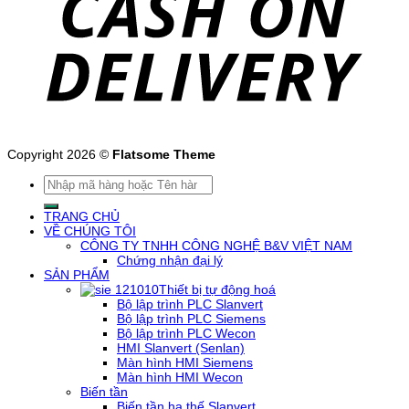
Copyright 2026 ©
Flatsome Theme
Tìm
kiếm:
TRANG CHỦ
VỀ CHÚNG TÔI
CÔNG TY TNHH CÔNG NGHỆ B&V VIỆT NAM
Chứng nhận đại lý
SẢN PHẨM
Thiết bị tự động hoá
Bộ lập trình PLC Slanvert
Bộ lập trình PLC Siemens
Bộ lập trình PLC Wecon
HMI Slanvert (Senlan)
Màn hình HMI Siemens
Màn hình HMI Wecon
Biến tần
Biến tần hạ thế Slanvert