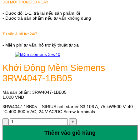
ĐỔI MỚI TRONG 30 NGÀY
- Được đổi 1-1, trả lại nếu sản phẩm lỗi
- Được trả sản phẩm nếu tư vấn không đúng
Tư vấn & hỗ trợ 24/7
- Miễn phí tư vấn, hỗ trợ kỹ thuật từ xa
Khởi Động Mềm Siemens
3RW4047-1BB05
Mã sản phẩm:
3RW4047-1BB05
1.000
VNĐ
3RW4047-1BB05 – SIRIUS soft starter S3 106 A, 75 kW/500 V, 40
°C 400-600 V AC, 24 V AC/DC Screw terminals
Khởi
Động
Mềm
Thêm vào giỏ hàng
Siemens