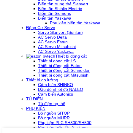
Biến tần trung thế Slanvert
Biến tần Shihlin Electric
Biến tần Siemens
Biến tần Yaskawa
Phụ kiện biến tần Yaskawa
Động Cơ Servo
Servo Slanvert (Senlan)
AC Servo Delta
AC Servo Estun
AC Servo Mitsubishi
AC Servo Yaskawa
Thiết bị đóng cắt
Thiết bị đóng cắt LS
Thiết bị đóng cắt Eaton
Thiết bị đóng cắt Schneider
Thiết bị đóng cắt Mitsubishi
Thiết bị đo lường
Cảm biến SHINKO
Đầu dò nhiệt độ NALEO
Cảm biến Autonics
TỦ ĐIỆN
Tủ điện hạ thế
PHỤ KIỆN
Bộ nguồn SITOP
Bộ nguồn MURR
Phụ kiện PLC SH300/SH500
Phụ kiện biến tần Yaskawa
Phụ kiện Servo Sigma 5