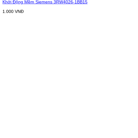
Khởi Động Mềm Siemens 3RW4026-1BB15
1.000
VNĐ