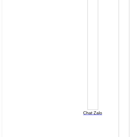
File đính kèm: (File "doc", "docx", "xls", "xlsx", "ppt",
"pptx", "pdf" /Max 10MB)
Chat Zalo
HOTLINE HỖ TRỢ