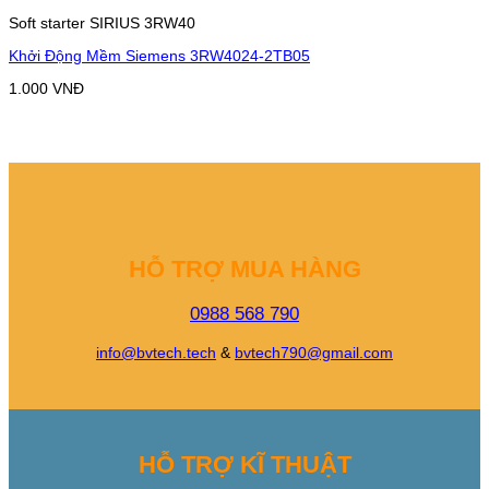
Soft starter SIRIUS 3RW40
Khởi Động Mềm Siemens 3RW4024-2TB05
1.000
VNĐ
HỖ TRỢ MUA HÀNG
0988 568 790
info@bvtech.tech
&
bvtech790@gmail.com
HỖ TRỢ KĨ THUẬT