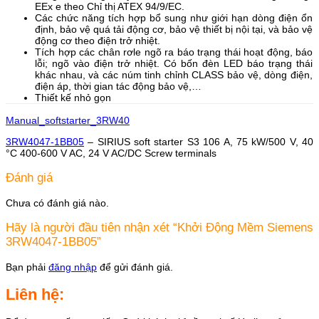
EEx e theo Chỉ thị ATEX 94/9/EC.
Các chức năng tích hợp bổ sung như giới hạn dòng điện ổn
định, bảo vệ quá tải động cơ, bảo vệ thiết bị nội tại, và bảo vệ
động cơ theo điện trở nhiệt.
Tích hợp các chân rơle ngõ ra báo trạng thái hoạt động, báo
lỗi; ngõ vào điện trở nhiệt. Có bốn đèn LED báo trạng thái
khác nhau, và các núm tinh chỉnh CLASS bảo vệ, dòng điện,
điện áp, thời gian tác động bảo vệ,…
Thiết kế nhỏ gọn
Manual_softstarter_3RW40
3RW4047-1BB05
– SIRIUS soft starter S3 106 A, 75 kW/500 V, 40
°C 400-600 V AC, 24 V AC/DC Screw terminals
Đánh giá
Chưa có đánh giá nào.
Hãy là người đầu tiên nhận xét “Khởi Động Mềm Siemens
3RW4047-1BB05”
Bạn phải
đăng nhập
để gửi đánh giá.
Liên hệ: