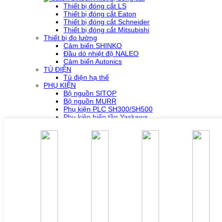
Thiết bị đóng cắt LS
Thiết bị đóng cắt Eaton
Thiết bị đóng cắt Schneider
Thiết bị đóng cắt Mitsubishi
Thiết bị đo lường
Cảm biến SHINKO
Đầu dò nhiệt độ NALEO
Cảm biến Autonics
TỦ ĐIỆN
Tủ điện hạ thế
PHỤ KIỆN
Bộ nguồn SITOP
Bộ nguồn MURR
Phụ kiện PLC SH300/SH500
Phụ kiện biến tần Yaskawa
Phụ kiện Servo Sigma 5
Phụ kiện Servo Sigma 7
HỖ TRỢ KỸ THUẬT
Tải về /Download
Giải pháp/Ứng dụng
Tài liệu tổng hợp
Tra cứu lỗi biến tần các hãng
DỰ ÁN
LIÊN HỆ
TUYỂN DỤNG
Đăng nhập
Tra cứu lỗi biến tần