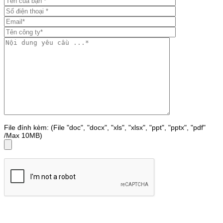
File đính kèm: (File "doc", "docx", "xls", "xlsx", "ppt", "pptx", "pdf"
/Max 10MB)