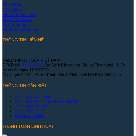
Sản Phẩm
Giới thiệu
Biến tần Yaskawa
Servo Yaskawa
PLC Siemens
Vật tư tự động hoá
THÔNG TIN LIÊN HỆ
Website thuộc : B&V VIỆT NAM
GPKD số:
0316318085
, Do Sở Kế hoạch và Đầu tư Thành phố Hồ Chí
Minh cấp ngày 11/06/2020.
Copyright ©2021 - Được Phát triển & Phân phối bởi B&V Việt Nam
THÔNG TIN CẦN BIẾT
Chính sách bảo hành
Chính sách thanh toán và Vận Chuyển
Chính sách bảo mật
Chính sách đổi trả
Tra cứu đơn hàng
THANH TOÁN LINH HOẠT