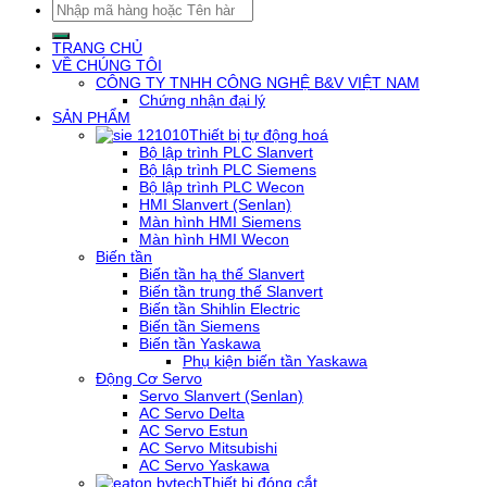
Tìm
kiếm:
TRANG CHỦ
VỀ CHÚNG TÔI
CÔNG TY TNHH CÔNG NGHỆ B&V VIỆT NAM
Chứng nhận đại lý
SẢN PHẨM
Thiết bị tự động hoá
Bộ lập trình PLC Slanvert
Bộ lập trình PLC Siemens
Bộ lập trình PLC Wecon
HMI Slanvert (Senlan)
Màn hình HMI Siemens
Màn hình HMI Wecon
Biến tần
Biến tần hạ thế Slanvert
Biến tần trung thế Slanvert
Biến tần Shihlin Electric
Biến tần Siemens
Biến tần Yaskawa
Phụ kiện biến tần Yaskawa
Động Cơ Servo
Servo Slanvert (Senlan)
AC Servo Delta
AC Servo Estun
AC Servo Mitsubishi
AC Servo Yaskawa
Thiết bị đóng cắt