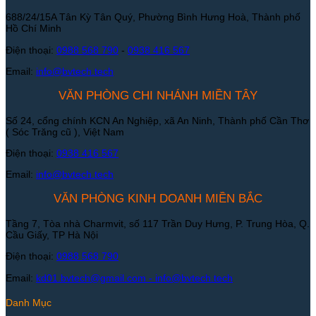
688/24/15A Tân Kỳ Tân Quý, Phường Bình Hưng Hoà, Thành phố
Hồ Chí Minh
Điện thoại:
0988 568 790
-
0938 416 567
Email:
info@bvtech.tech
VĂN PHÒNG CHI NHÁNH MIỀN TÂY
Số 24, cổng chính KCN An Nghiệp, xã An Ninh, Thành phố Cần Thơ
( Sóc Trăng cũ ), Việt Nam
Điện thoại:
0938 416 567
Email:
info@bvtech.tech
VĂN PHÒNG KINH DOANH MIỀN BẮC
Tầng 7, Tòa nhà Charmvit, số 117 Trần Duy Hưng, P. Trung Hòa, Q.
Cầu Giấy, TP Hà Nội
Điện thoại:
0988 568 790
Email:
kd01.bvtech@gmail.com -
info@bvtech.tech
Danh Mục