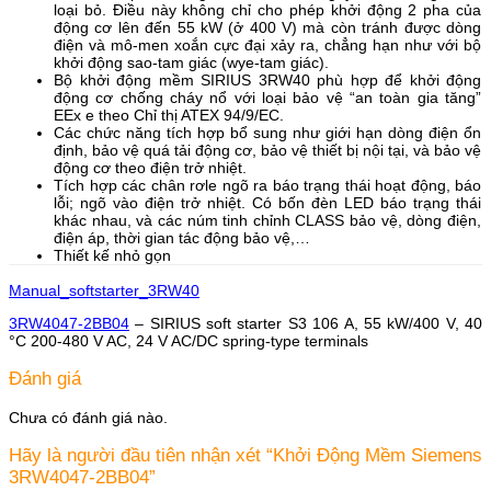
loại bỏ. Điều này không chỉ cho phép khởi động 2 pha của
động cơ lên ​​đến 55 kW (ở 400 V) mà còn tránh được dòng
điện và mô-men xoắn cực đại xảy ra, chẳng hạn như với bộ
khởi động sao-tam giác (wye-tam giác).
Bộ khởi động mềm SIRIUS 3RW40 phù hợp để khởi động
động cơ chống cháy nổ với loại bảo vệ “an toàn gia tăng”
EEx e theo Chỉ thị ATEX 94/9/EC.
Các chức năng tích hợp bổ sung như giới hạn dòng điện ổn
định, bảo vệ quá tải động cơ, bảo vệ thiết bị nội tại, và bảo vệ
động cơ theo điện trở nhiệt.
Tích hợp các chân rơle ngõ ra báo trạng thái hoạt động, báo
lỗi; ngõ vào điện trở nhiệt. Có bốn đèn LED báo trạng thái
khác nhau, và các núm tinh chỉnh CLASS bảo vệ, dòng điện,
điện áp, thời gian tác động bảo vệ,…
Thiết kế nhỏ gọn
Manual_softstarter_3RW40
3RW4047-2BB04
– SIRIUS soft starter S3 106 A, 55 kW/400 V, 40
°C 200-480 V AC, 24 V AC/DC spring-type terminals
Đánh giá
Chưa có đánh giá nào.
Hãy là người đầu tiên nhận xét “Khởi Động Mềm Siemens
3RW4047-2BB04”