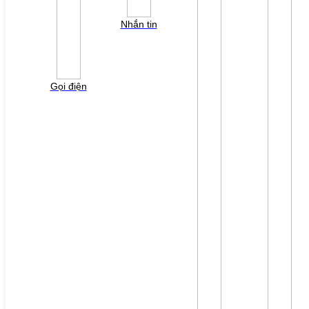
YÊU CẦU BÁO GIÁ
Nhắn tin
Vui lòng điền thông tin form bên dưới để chúng tôi
liên hệ gởi báo giá cho quý khách!
Gọi điện
File đính kèm: (File "doc", "docx", "xls", "xlsx", "ppt",
"pptx", "pdf" /Max 10MB)