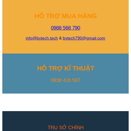
HỖ TRỢ MUA HÀNG
0988 568 790
info@bvtech.tech
&
bvtech790@gmail.com
HỖ TRỢ KĨ THUẬT
0938 416 567
TRỤ SỞ CHÍNH