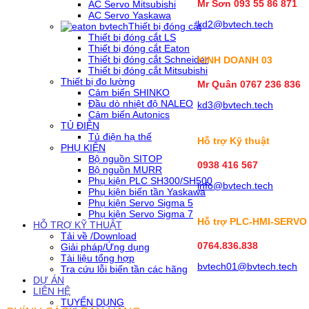
Mr Sơn
093 55 86 871
AC Servo Mitsubishi
AC Servo Yaskawa
kd2@bvtech.tech
Thiết bị đóng cắt
Thiết bị đóng cắt LS
Thiết bị đóng cắt Eaton
Thiết bị đóng cắt Schneider
KINH DOANH
03
Thiết bị đóng cắt Mitsubishi
Thiết bị đo lường
Mr Quân 0767 236 836
Cảm biến SHINKO
Đầu dò nhiệt độ NALEO
kd3@bvtech.tech
Cảm biến Autonics
TỦ ĐIỆN
Tủ điện hạ thế
Hỗ trợ Kỹ thuật
PHỤ KIỆN
Bộ nguồn SITOP
0938 416 567
Bộ nguồn MURR
Phụ kiện PLC SH300/SH500
info@bvtech.tech
Phụ kiện biến tần Yaskawa
Phụ kiện Servo Sigma 5
Phụ kiện Servo Sigma 7
Hỗ trợ PLC-HMI-SERVO
HỖ TRỢ KỸ THUẬT
Tải về /Download
0764.836.838
Giải pháp/Ứng dụng
Tài liệu tổng hợp
bvtech01@bvtech.tech
Tra cứu lỗi biến tần các hãng
DỰ ÁN
LIÊN HỆ
TUYỂN DỤNG