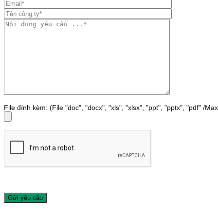
File đính kèm: (File "doc", "docx", "xls", "xlsx", "ppt", "pptx", "pdf" /M