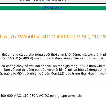
Liên hệ Zalo
06 A, 75 kW/500 V, 40 °C 400-600 V AC, 110-2
ối thiểu trong cả ba pha trong suốt thời gian khởi động, mà các thành
 ​​đến 55 kW (ở 400 V) mà còn tránh được dòng điện và mô-men xoắn 
chống cháy nổ với loại bảo vệ “an toàn gia tăng” EEx e theo Chỉ th
 bảo vệ quá tải động cơ, bảo vệ thiết bị nội tại, và bảo vệ động cơ the
lỗi; ngõ vào điện trở nhiệt. Có bốn đèn LED báo trạng thái khác nhau,
C 400-600 V AC, 110-230 V AC/DC spring-type terminals