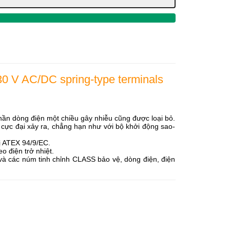
30 V AC/DC spring-type terminals
 phần dòng điện một chiều gây nhiễu cũng được loại bỏ.
cực đại xảy ra, chẳng hạn như với bộ khởi động sao-
ị ATEX 94/9/EC.
o điện trở nhiệt.
 và các núm tinh chỉnh CLASS bảo vệ, dòng điện, điện