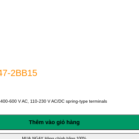
47-2BB15
400-600 V AC, 110-230 V AC/DC spring-type terminals
Thêm vào giỏ hàng
MUA NGAY
Hàng chính hãng 100%