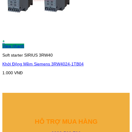
+
View nhanh
Soft starter SIRIUS 3RW40
Khởi Động Mềm Siemens 3RW4024-1TB04
1.000
VNĐ
HỖ TRỢ MUA HÀNG