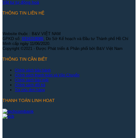
Vật tư tự động hoá
THÔNG TIN LIÊN HỆ
Website thuộc : B&V VIỆT NAM
GPKD số:
0316318085
, Do Sở Kế hoạch và Đầu tư Thành phố Hồ Chí
Minh cấp ngày 11/06/2020.
Copyright ©2021 - Được Phát triển & Phân phối bởi B&V Việt Nam
THÔNG TIN CẦN BIẾT
Chính sách bảo hành
Chính sách thanh toán và Vận Chuyển
Chính sách bảo mật
Chính sách đổi trả
Tra cứu đơn hàng
THANH TOÁN LINH HOẠT