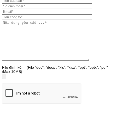
File đính kèm: (File "doc", "docx", "xls", "xlsx", "ppt", "pptx", "pdf"
/Max 10MB)