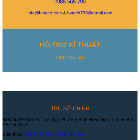
0988 568 790
info@bvtech.tech
&
bvtech790@gmail.com
HỖ TRỢ KĨ THUẬT
0938 416 567
TRỤ SỞ CHÍNH
688/24/15A Tân Kỳ Tân Quý, Phường Bình Hưng Hoà, Thành phố
Hồ Chí Minh
Điện thoại:
0988 568 790
-
0938 416 567