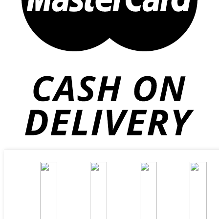
Copyright 2026 ©
Flatsome Theme
Tìm
kiếm:
TRANG CHỦ
VỀ CHÚNG TÔI
CÔNG TY TNHH CÔNG NGHỆ B&V VIỆT NAM