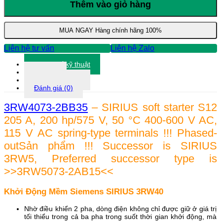
Mềm
Thêm vào giỏ hàng
Siemens
3RW4073-
2BB35
MUA NGAY
Hàng chính hãng 100%
số
lượng
Liên hệ tư vấn
Liên hệ Zalo
Thông số kỹ thuật
Tài liệu
Thông tin khác
Đánh giá (0)
3RW4073-2BB35
– SIRIUS soft starter S12
205 A, 200 hp/575 V, 50 °C 400-600 V AC,
115 V AC spring-type terminals !!! Phased-
outSản phẩm !!! Successor is SIRIUS
3RW5, Preferred successor type is
>>3RW5073-2AB15<<
Khởi Động Mềm Siemens SIRIUS 3RW40
Nhờ điều khiển 2 pha, dòng điện không chỉ được giữ ở giá trị
tối thiểu trong cả ba pha trong suốt thời gian khởi động, mà