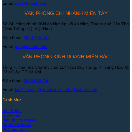
Email:
info@bvtech.tech
VĂN PHÒNG CHI NHÁNH MIỀN TÂY
Số 24, cổng chính KCN An Nghiệp, xã An Ninh, Thành phố Cần Thơ
( Sóc Trăng cũ ), Việt Nam
Điện thoại:
0938 416 567
Email:
info@bvtech.tech
VĂN PHÒNG KINH DOANH MIỀN BẮC
Tầng 7, Tòa nhà Charmvit, số 117 Trần Duy Hưng, P. Trung Hòa, Q.
Cầu Giấy, TP Hà Nội
Điện thoại:
0988 568 790
Email:
kd01.bvtech@gmail.com -
info@bvtech.tech
Danh Mục
Sản Phẩm
Giới thiệu
Biến tần Yaskawa
Servo Yaskawa
PLC Siemens