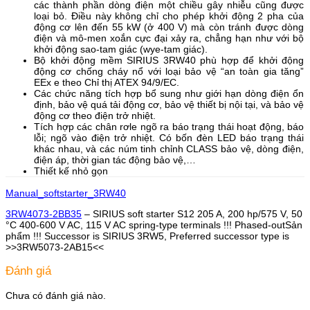
các thành phần dòng điện một chiều gây nhiễu cũng được
loại bỏ. Điều này không chỉ cho phép khởi động 2 pha của
động cơ lên ​​đến 55 kW (ở 400 V) mà còn tránh được dòng
điện và mô-men xoắn cực đại xảy ra, chẳng hạn như với bộ
khởi động sao-tam giác (wye-tam giác).
Bộ khởi động mềm SIRIUS 3RW40 phù hợp để khởi động
động cơ chống cháy nổ với loại bảo vệ “an toàn gia tăng”
EEx e theo Chỉ thị ATEX 94/9/EC.
Các chức năng tích hợp bổ sung như giới hạn dòng điện ổn
định, bảo vệ quá tải động cơ, bảo vệ thiết bị nội tại, và bảo vệ
động cơ theo điện trở nhiệt.
Tích hợp các chân rơle ngõ ra báo trạng thái hoạt động, báo
lỗi; ngõ vào điện trở nhiệt. Có bốn đèn LED báo trạng thái
khác nhau, và các núm tinh chỉnh CLASS bảo vệ, dòng điện,
điện áp, thời gian tác động bảo vệ,…
Thiết kế nhỏ gọn
Manual_softstarter_3RW40
3RW4073-2BB35
– SIRIUS soft starter S12 205 A, 200 hp/575 V, 50
°C 400-600 V AC, 115 V AC spring-type terminals !!! Phased-outSản
phẩm !!! Successor is SIRIUS 3RW5, Preferred successor type is
>>3RW5073-2AB15<<
Đánh giá
Chưa có đánh giá nào.