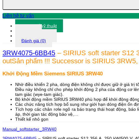
6BB45
số
lượng
Liên hệ tư vấn
Thông số kỹ thuật
Tài liệu
Thông tin khác
Đánh giá (0)
3RW4075-6BB45
– SIRIUS soft starter S12 
outSản phẩm !!! Successor is SIRIUS 3RW5,
Khởi Động Mềm Siemens SIRIUS 3RW40
Nhờ điều khiển 2 pha, dòng điện không chỉ được giữ ở giá trị t
Điều này không chỉ cho phép khởi động 2 pha của động cơ lên
tam giác (wye-tam giác).
Bộ khởi động mềm SIRIUS 3RW40 phù hợp để khởi động động cơ 
Các chức năng tích hợp bổ sung như giới hạn dòng điện ổn định,
Tích hợp các chân rơle ngõ ra báo trạng thái hoạt động, báo 
áp, thời gian tác động bảo vệ,…
Thiết kế nhỏ gọn
Manual_softstarter_3RW40
3RW4075-6BB45
– SIRIUS soft starter S12 356 A, 250 kW/500 V, 4