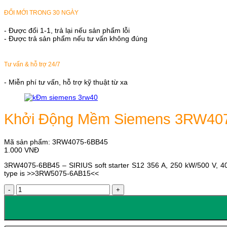
ĐỔI MỚI TRONG 30 NGÀY
- Được đổi 1-1, trả lại nếu sản phẩm lỗi
- Được trả sản phẩm nếu tư vấn không đúng
Tư vấn & hỗ trợ 24/7
- Miễn phí tư vấn, hỗ trợ kỹ thuật từ xa
Khởi Động Mềm Siemens 3RW40
Mã sản phẩm:
3RW4075-6BB45
1.000
VNĐ
3RW4075-6BB45 – SIRIUS soft starter S12 356 A, 250 kW/500 V, 40
type is >>3RW5075-6AB15<<
Khởi
Động
Mềm
Siemens
3RW4075-