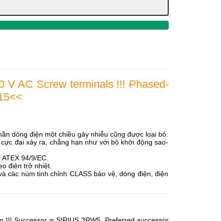
0 V AC Screw terminals !!! Phased-
B15<<
 phần dòng điện một chiều gây nhiễu cũng được loại bỏ.
cực đại xảy ra, chẳng hạn như với bộ khởi động sao-
ị ATEX 94/9/EC.
o điện trở nhiệt.
 và các núm tinh chỉnh CLASS bảo vệ, dòng điện, điện
m !!! Successor is SIRIUS 3RW5, Preferred successor