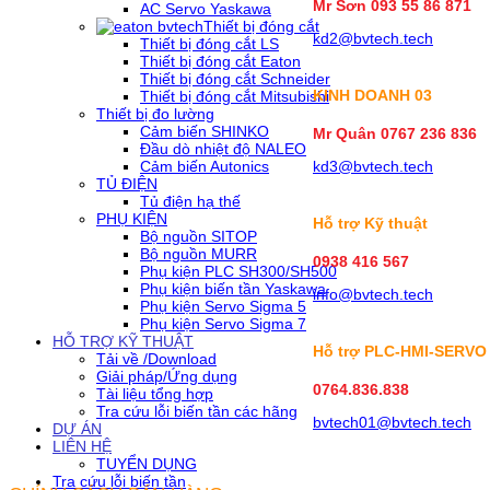
Mr Sơn
093 55 86 871
AC Servo Yaskawa
Thiết bị đóng cắt
kd2@bvtech.tech
Thiết bị đóng cắt LS
Thiết bị đóng cắt Eaton
Thiết bị đóng cắt Schneider
KINH DOANH
03
Thiết bị đóng cắt Mitsubishi
Thiết bị đo lường
Cảm biến SHINKO
Mr Quân 0767 236 836
Đầu dò nhiệt độ NALEO
Cảm biến Autonics
kd3@bvtech.tech
TỦ ĐIỆN
Tủ điện hạ thế
PHỤ KIỆN
Hỗ trợ Kỹ thuật
Bộ nguồn SITOP
Bộ nguồn MURR
0938 416 567
Phụ kiện PLC SH300/SH500
Phụ kiện biến tần Yaskawa
info@bvtech.tech
Phụ kiện Servo Sigma 5
Phụ kiện Servo Sigma 7
HỖ TRỢ KỸ THUẬT
Hỗ trợ PLC-HMI-SERVO
Tải về /Download
Giải pháp/Ứng dụng
0764.836.838
Tài liệu tổng hợp
Tra cứu lỗi biến tần các hãng
bvtech01@bvtech.tech
DỰ ÁN
LIÊN HỆ
TUYỂN DỤNG
Tra cứu lỗi biến tần