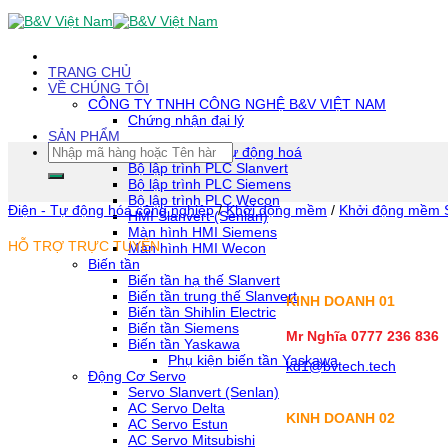
Skip
To
Content
(tạm
TRANG CHỦ
dịch)
VỀ CHÚNG TÔI
CÔNG TY TNHH CÔNG NGHỆ B&V VIỆT NAM
Chứng nhận đại lý
SẢN PHẨM
Tìm
Thiết bị tự động hoá
kiếm:
Bộ lập trình PLC Slanvert
Bộ lập trình PLC Siemens
Bộ lập trình PLC Wecon
Điện - Tự động hóa công nghiệp
/
Khởi động mềm
/
Khởi động mềm 
HMI Slanvert (Senlan)
Màn hình HMI Siemens
HỖ TRỢ TRỰC TUYẾN
Màn hình HMI Wecon
Biến tần
Biến tần hạ thế Slanvert
Biến tần trung thế Slanvert
KINH DOANH 01
Biến tần Shihlin Electric
Biến tần Siemens
Mr Nghĩa 0777 236 836
Biến tần Yaskawa
Phụ kiện biến tần Yaskawa
kd1@bvtech.tech
Động Cơ Servo
Servo Slanvert (Senlan)
AC Servo Delta
KINH DOANH
02
AC Servo Estun
AC Servo Mitsubishi