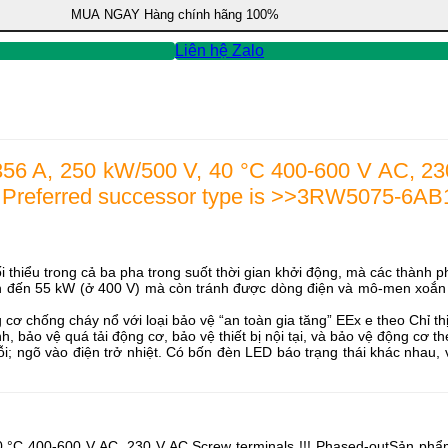
MUA NGAY
Hàng chính hãng 100%
Liên hệ Zalo
356 A, 250 kW/500 V, 40 °C 400-600 V AC, 23
 Preferred successor type is >>3RW5075-6A
ối thiểu trong cả ba pha trong suốt thời gian khởi động, mà các thành
 ​​đến 55 kW (ở 400 V) mà còn tránh được dòng điện và mô-men xoắn 
chống cháy nổ với loại bảo vệ “an toàn gia tăng” EEx e theo Chỉ th
 bảo vệ quá tải động cơ, bảo vệ thiết bị nội tại, và bảo vệ động cơ the
lỗi; ngõ vào điện trở nhiệt. Có bốn đèn LED báo trạng thái khác nhau,
0 °C 400-600 V AC, 230 V AC Screw terminals !!! Phased-outSản phẩ