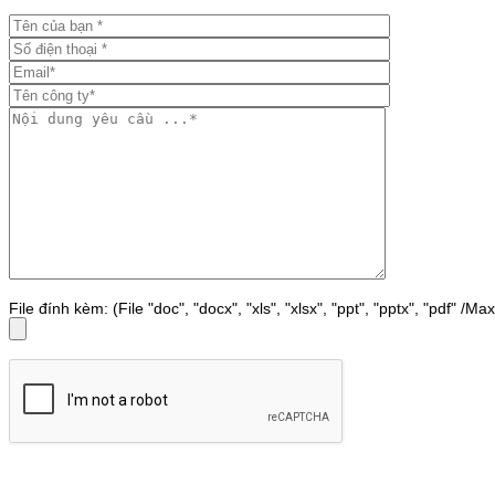
File đính kèm: (File "doc", "docx", "xls", "xlsx", "ppt", "pptx", "pdf" /M