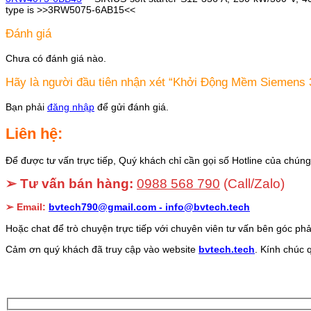
type is >>3RW5075-6AB15<<
Đánh giá
Chưa có đánh giá nào.
Hãy là người đầu tiên nhận xét “Khởi Động Mềm Siemen
Bạn phải
đăng nhập
để gửi đánh giá.
Liên hệ:
Để được tư vấn trực tiếp, Quý khách chỉ cần gọi số Hotline của chúng 
➢ Tư vấn bán hàng:
0988 568 790
(Call/Zalo)
➢ Email:
bvtech790@gmail.com -
info@bvtech.tech
Hoặc chat để trò chuyện trực tiếp với chuyên viên tư vấn bên góc phả
Cảm ơn quý khách đã truy cập vào website
bvtech.tech
. Kính chúc 