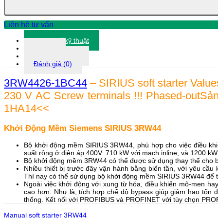
1BC44
số
lượng
Liên hệ tư vấn
Thông số kỹ thuật
Tài liệu
Thông tin khác
Đánh giá (0)
3RW4426-1BC44
– SIRIUS soft starter Value
230 V AC Screw terminals !!! Phased-outSả
1HA14<<
Khởi Động Mềm Siemens SIRIUS 3RW44
Bộ khởi động mềm SIRIUS 3RW44, phù hợp cho việc điều kh
suất rộng ở điện áp 400V: 710 kW với mạch inline, và 1200 kW 
Bộ khởi động mềm 3RW44 có thể được sử dụng thay thế cho bộ 
Nhiều thiết bị trước đây vận hành bằng biến tần, với yêu cầ
Thì nay có thể sử dụng bộ khởi động mềm SIRIUS 3RW44 để t
Ngoài việc khởi động với xung từ hóa, điều khiển mô-men h
cao hơn. Như là, tích hợp chế độ bypass giúp giảm hao tổn đ
thống. Kết nối với PROFIBUS và PROFINET với tùy chọn PR
Manual soft starter 3RW44