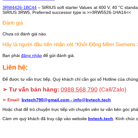
3RW4426-1BC44
– SIRIUS soft starter Values at 400 V, 40 °C stand
SIRIUS 3RW5, Preferred successor type is >>3RW5526-1HA14<<
Đánh giá
Chưa có đánh giá nào.
Hãy là người đầu tiên nhận xét “Khởi Động Mềm Siemen
Bạn phải
đăng nhập
để gửi đánh giá.
Liên hệ:
Để được tư vấn trực tiếp, Quý khách chỉ cần gọi số Hotline của chúng 
➢ Tư vấn bán hàng:
0988 568 790
(Call/Zalo)
➢ Email:
bvtech790@gmail.com -
info@bvtech.tech
Hoặc chat để trò chuyện trực tiếp với chuyên viên tư vấn bên góc phả
Cảm ơn quý khách đã truy cập vào website
bvtech.tech
. Kính chúc 