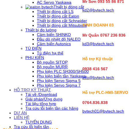
Mr Sơn
093 55 86 871
AC Servo Yaskawa
Thiết bị đóng cắt
kd2@bvtech.tech
Thiết bị đóng cắt LS
Thiết bị đóng cắt Eaton
Thiết bị đóng cắt Schneider
KINH DOANH
03
Thiết bị đóng cắt Mitsubishi
Thiết bị đo lường
Cảm biến SHINKO
Mr Quân 0767 236 836
Đầu dò nhiệt độ NALEO
Cảm biến Autonics
kd3@bvtech.tech
TỦ ĐIỆN
Tủ điện hạ thế
PHỤ KIỆN
Hỗ trợ Kỹ thuật
Bộ nguồn SITOP
Bộ nguồn MURR
0938 416 567
Phụ kiện PLC SH300/SH500
Phụ kiện biến tần Yaskawa
info@bvtech.tech
Phụ kiện Servo Sigma 5
Phụ kiện Servo Sigma 7
HỖ TRỢ KỸ THUẬT
Hỗ trợ PLC-HMI-SERVO
Tải về /Download
Giải pháp/Ứng dụng
0764.836.838
Tài liệu tổng hợp
Tra cứu lỗi biến tần các hãng
bvtech01@bvtech.tech
DỰ ÁN
LIÊN HỆ
TUYỂN DỤNG
Tra cứu lỗi biến tần