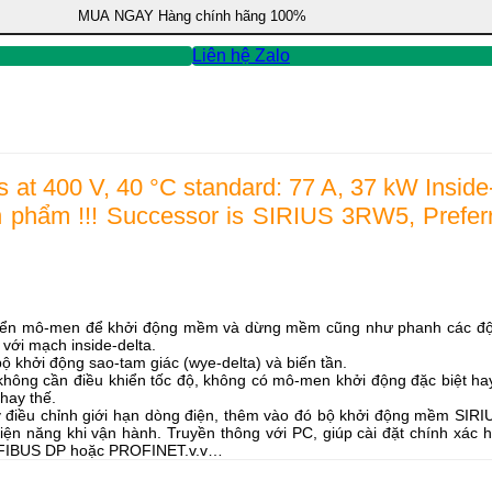
MUA NGAY
Hàng chính hãng 100%
Liên hệ Zalo
s at 400 V, 40 °C standard: 77 A, 37 kW Insid
n phẩm !!! Successor is SIRIUS 3RW5, Prefe
iển mô-men để khởi động mềm và dừng mềm cũng như phanh các động
với mạch inside-delta.
khởi động sao-tam giác (wye-delta) và biến tần.
u không cần điều khiển tốc độ, không có mô-men khởi động đặc biệt h
hay thế.
ay điều chỉnh giới hạn dòng điện, thêm vào đó bộ khởi động mềm SI
iện năng khi vận hành. Truyền thông với PC, giúp cài đặt chính xác 
OFIBUS DP hoặc PROFINET.v.v…