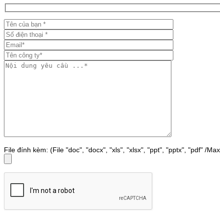
File đính kèm: (File "doc", "docx", "xls", "xlsx", "ppt", "pptx", "pdf" /M