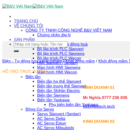
Skip
To
Content
(tạm
TRANG CHỦ
dịch)
VỀ CHÚNG TÔI
CÔNG TY TNHH CÔNG NGHỆ B&V VIỆT NAM
Chứng nhận đại lý
SẢN PHẨM
Tìm
Thiết bị tự động hoá
kiếm:
Bộ lập trình PLC Slanvert
Bộ lập trình PLC Siemens
Bộ lập trình PLC Wecon
Điện - Tự động hóa công nghiệp
/
Khởi động mềm
/
Khởi động mềm 
HMI Slanvert (Senlan)
Màn hình HMI Siemens
HỖ TRỢ TRỰC TUYẾN
Màn hình HMI Wecon
Biến tần
Biến tần hạ thế Slanvert
Biến tần trung thế Slanvert
KINH DOANH 01
Biến tần Shihlin Electric
Biến tần Siemens
Mr Nghĩa 0777 236 836
Biến tần Yaskawa
Phụ kiện biến tần Yaskawa
kd1@bvtech.tech
Động Cơ Servo
Servo Slanvert (Senlan)
AC Servo Delta
KINH DOANH
02
AC Servo Estun
AC Servo Mitsubishi