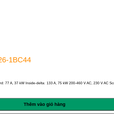
26-1BC44
d: 77 A, 37 kW Inside-delta: 133 A, 75 kW 200-460 V AC, 230 V AC Scr
Thêm vào giỏ hàng