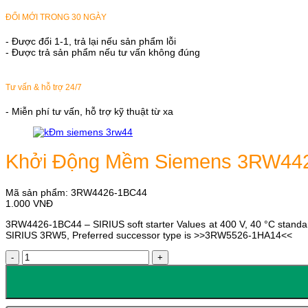
ĐỔI MỚI TRONG 30 NGÀY
- Được đổi 1-1, trả lại nếu sản phẩm lỗi
- Được trả sản phẩm nếu tư vấn không đúng
Tư vấn & hỗ trợ 24/7
- Miễn phí tư vấn, hỗ trợ kỹ thuật từ xa
Khởi Động Mềm Siemens 3RW44
Mã sản phẩm:
3RW4426-1BC44
1.000
VNĐ
3RW4426-1BC44 – SIRIUS soft starter Values at 400 V, 40 °C standar
SIRIUS 3RW5, Preferred successor type is >>3RW5526-1HA14<<
Khởi
Động
Mềm
Siemens
3RW4426-