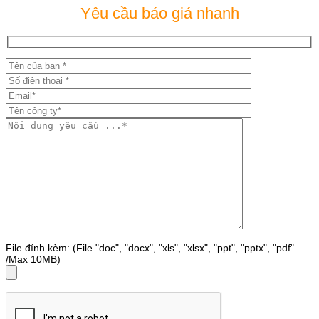
Yêu cầu báo giá nhanh
File đính kèm: (File "doc", "docx", "xls", "xlsx", "ppt", "pptx", "pdf"
/Max 10MB)