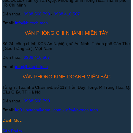
688/24/15A Tân Kỳ Tân Quý, Phường Bình Hưng Hoà, Thành phố
Hồ Chí Minh
Điện thoại:
0988 568 790
-
0938 416 567
Email:
info@bvtech.tech
VĂN PHÒNG CHI NHÁNH MIỀN TÂY
Số 24, cổng chính KCN An Nghiệp, xã An Ninh, Thành phố Cần Thơ
( Sóc Trăng cũ ), Việt Nam
Điện thoại:
0938 416 567
Email:
info@bvtech.tech
VĂN PHÒNG KINH DOANH MIỀN BẮC
Tầng 7, Tòa nhà Charmvit, số 117 Trần Duy Hưng, P. Trung Hòa, Q.
Cầu Giấy, TP Hà Nội
Điện thoại:
0988 568 790
Email:
kd01.bvtech@gmail.com -
info@bvtech.tech
Danh Mục
Sản Phẩm