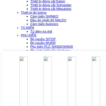
Thiết bị đóng cắt Eaton
Thiết bị đóng cắt Schneider
Thiết bị đóng cắt Mitsubishi
Thiết bị đo lường
Cảm biến SHINKO
Đầu dò nhiệt độ NALEO
Cảm biến Autonics
TỦ ĐIỆN
Tủ điện hạ thế
PHỤ KIỆN
Bộ nguồn SITOP
Bộ nguồn MURR
Phụ kiện PLC SH300/SH500
Phụ kiện biến tần Yaskawa
Phụ kiện Servo Sigma 5
Phụ kiện Servo Sigma 7
HỖ TRỢ KỸ THUẬT
Tải về /Download
Giải pháp/Ứng dụng
Tài liệu tổng hợp
Tra cứu lỗi biến tần các hãng
DỰ ÁN
LIÊN HỆ
TUYỂN DỤNG
Đăng nhập
Tra cứu lỗi biến tần