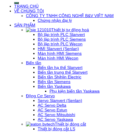
TRANG CHỦ
VỀ CHÚNG TÔI
CÔNG TY TNHH CÔNG NGHỆ B&V VIỆT NAM
Chứng nhận đại lý
SẢN PHẨM
Thiết bị tự động hoá
Bộ lập trình PLC Slanvert
Bộ lập trình PLC Siemens
Bộ lập trình PLC Wecon
HMI Slanvert (Senlan)
Màn hình HMI Siemens
Màn hình HMI Wecon
Biến tần
Biến tần hạ thế Slanvert
Biến tần trung thế Slanvert
Biến tần Shihlin Electric
Biến tần Siemens
Biến tần Yaskawa
Phụ kiện biến tần Yaskawa
Động Cơ Servo
Servo Slanvert (Senlan)
AC Servo Delta
AC Servo Estun
AC Servo Mitsubishi
AC Servo Yaskawa
Thiết bị đóng cắt
Thiết bị đóng cắt LS