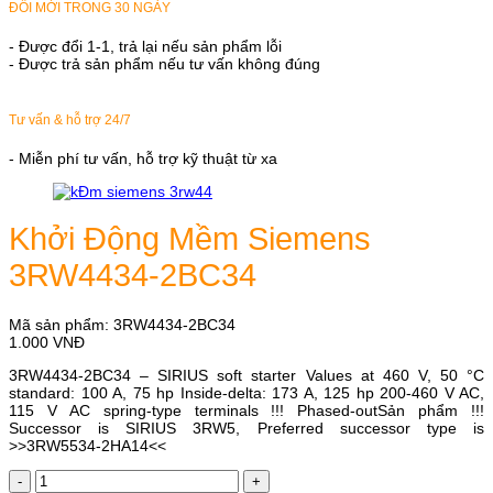
ĐỔI MỚI TRONG 30 NGÀY
- Được đổi 1-1, trả lại nếu sản phẩm lỗi
- Được trả sản phẩm nếu tư vấn không đúng
Tư vấn & hỗ trợ 24/7
- Miễn phí tư vấn, hỗ trợ kỹ thuật từ xa
Khởi Động Mềm Siemens
3RW4434-2BC34
Mã sản phẩm:
3RW4434-2BC34
1.000
VNĐ
3RW4434-2BC34 – SIRIUS soft starter Values at 460 V, 50 °C
standard: 100 A, 75 hp Inside-delta: 173 A, 125 hp 200-460 V AC,
115 V AC spring-type terminals !!! Phased-outSản phẩm !!!
Successor is SIRIUS 3RW5, Preferred successor type is
>>3RW5534-2HA14<<
Khởi