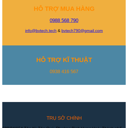
HỖ TRỢ MUA HÀNG
0988 568 790
info@bvtech.tech
&
bvtech790@gmail.com
HỖ TRỢ KĨ THUẬT
0938 416 567
TRỤ SỞ CHÍNH