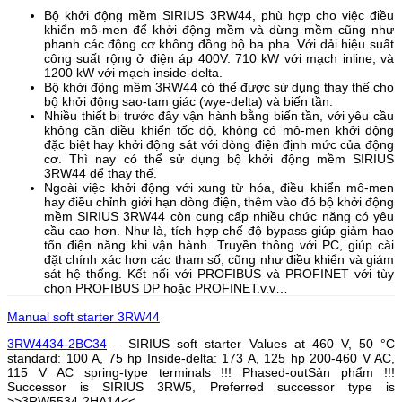
Bộ khởi động mềm SIRIUS 3RW44, phù hợp cho việc điều
khiển mô-men để khởi động mềm và dừng mềm cũng như
phanh các động cơ không đồng bộ ba pha. Với dải hiệu suất
công suất rộng ở điện áp 400V: 710 kW với mạch inline, và
1200 kW với mạch inside-delta.
Bộ khởi động mềm 3RW44 có thể được sử dụng thay thế cho
bộ khởi động sao-tam giác (wye-delta) và biến tần.
Nhiều thiết bị trước đây vận hành bằng biến tần, với yêu cầu
không cần điều khiển tốc độ, không có mô-men khởi động
đặc biệt hay khởi động sát với dòng điện định mức của động
cơ. Thì nay có thể sử dụng bộ khởi động mềm SIRIUS
3RW44 để thay thế.
Ngoài việc khởi động với xung từ hóa, điều khiển mô-men
hay điều chỉnh giới hạn dòng điện, thêm vào đó bộ khởi động
mềm SIRIUS 3RW44 còn cung cấp nhiều chức năng có yêu
cầu cao hơn. Như là, tích hợp chế độ bypass giúp giảm hao
tổn điện năng khi vận hành. Truyền thông với PC, giúp cài
đặt chính xác hơn các tham số, cũng như điều khiển và giám
sát hệ thống. Kết nối với PROFIBUS và PROFINET với tùy
chọn PROFIBUS DP hoặc PROFINET.v.v…
Manual soft starter 3RW44
3RW4434-2BC34
– SIRIUS soft starter Values at 460 V, 50 °C
standard: 100 A, 75 hp Inside-delta: 173 A, 125 hp 200-460 V AC,
115 V AC spring-type terminals !!! Phased-outSản phẩm !!!
Successor is SIRIUS 3RW5, Preferred successor type is
>>3RW5534-2HA14<<