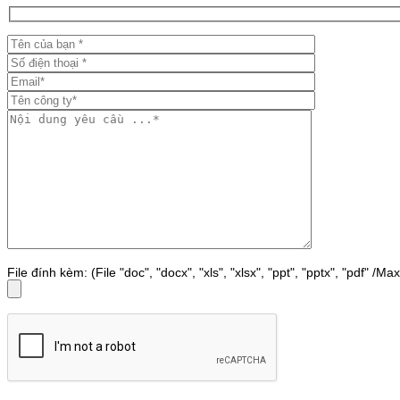
File đính kèm: (File "doc", "docx", "xls", "xlsx", "ppt", "pptx", "pdf" /M