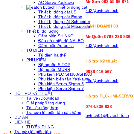
Mr Sơn
093 55 86 871
AC Servo Yaskawa
Thiết bị đóng cắt
kd2@bvtech.tech
Thiết bị đóng cắt LS
Thiết bị đóng cắt Eaton
Thiết bị đóng cắt Schneider
KINH DOANH
03
Thiết bị đóng cắt Mitsubishi
Thiết bị đo lường
Cảm biến SHINKO
Mr Quân 0767 236 836
Đầu dò nhiệt độ NALEO
Cảm biến Autonics
kd3@bvtech.tech
TỦ ĐIỆN
Tủ điện hạ thế
PHỤ KIỆN
Hỗ trợ Kỹ thuật
Bộ nguồn SITOP
Bộ nguồn MURR
0938 416 567
Phụ kiện PLC SH300/SH500
Phụ kiện biến tần Yaskawa
info@bvtech.tech
Phụ kiện Servo Sigma 5
Phụ kiện Servo Sigma 7
HỖ TRỢ KỸ THUẬT
Hỗ trợ PLC-HMI-SERVO
Tải về /Download
Giải pháp/Ứng dụng
0764.836.838
Tài liệu tổng hợp
Tra cứu lỗi biến tần các hãng
bvtech01@bvtech.tech
DỰ ÁN
LIÊN HỆ
TUYỂN DỤNG
Tra cứu lỗi biến tần