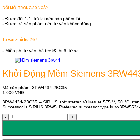
ĐỔI MỚI TRONG 30 NGÀY
- Được đổi 1-1, trả lại nếu sản phẩm lỗi
- Được trả sản phẩm nếu tư vấn không đúng
Tư vấn & hỗ trợ 24/7
- Miễn phí tư vấn, hỗ trợ kỹ thuật từ xa
Khởi Động Mềm Siemens 3RW44
Mã sản phẩm:
3RW4434-2BC35
1.000
VNĐ
3RW4434-2BC35 – SIRIUS soft starter Values at 575 V, 50 °C stand
Successor is SIRIUS 3RW5, Preferred successor type is >>3RW553
Khởi
Động
Mềm
Siemens
3RW4434-