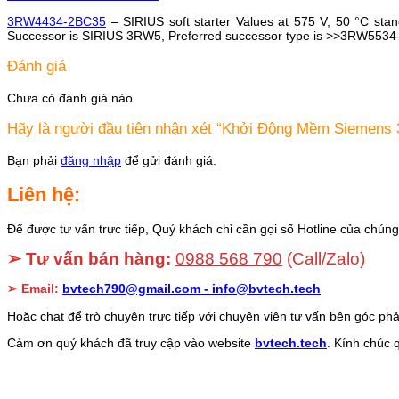
3RW4434-2BC35
– SIRIUS soft starter Values at 575 V, 50 °C stan
Successor is SIRIUS 3RW5, Preferred successor type is >>3RW553
Đánh giá
Chưa có đánh giá nào.
Hãy là người đầu tiên nhận xét “Khởi Động Mềm Siemen
Bạn phải
đăng nhập
để gửi đánh giá.
Liên hệ:
Để được tư vấn trực tiếp, Quý khách chỉ cần gọi số Hotline của chúng 
➢ Tư vấn bán hàng:
0988 568 790
(Call/Zalo)
➢ Email:
bvtech790@gmail.com -
info@bvtech.tech
Hoặc chat để trò chuyện trực tiếp với chuyên viên tư vấn bên góc phả
Cảm ơn quý khách đã truy cập vào website
bvtech.tech
. Kính chúc 