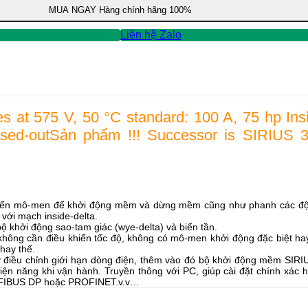
MUA NGAY
Hàng chính hãng 100%
Liên hệ Zalo
es at 575 V, 50 °C standard: 100 A, 75 hp Ins
ased-outSản phẩm !!! Successor is SIRIUS 3
iển mô-men để khởi động mềm và dừng mềm cũng như phanh các động
với mạch inside-delta.
khởi động sao-tam giác (wye-delta) và biến tần.
u không cần điều khiển tốc độ, không có mô-men khởi động đặc biệt h
hay thế.
ay điều chỉnh giới hạn dòng điện, thêm vào đó bộ khởi động mềm SI
iện năng khi vận hành. Truyền thông với PC, giúp cài đặt chính xác 
OFIBUS DP hoặc PROFINET.v.v…