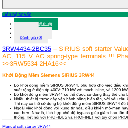
2BC35
số
lượng
Liên hệ tư vấn
Thông số kỹ thuật
Tài liệu
Thông tin khác
Đánh giá (0)
3RW4434-2BC35
– SIRIUS soft starter Valu
AC, 115 V AC spring-type terminals !!! Ph
>>3RW5534-2HA16<<
Khởi Động Mềm Siemens SIRIUS 3RW44
Bộ khởi động mềm SIRIUS 3RW44, phù hợp cho việc điều kh
suất rộng ở điện áp 400V: 710 kW với mạch inline, và 1200 kW 
Bộ khởi động mềm 3RW44 có thể được sử dụng thay thế cho bộ 
Nhiều thiết bị trước đây vận hành bằng biến tần, với yêu cầ
Thì nay có thể sử dụng bộ khởi động mềm SIRIUS 3RW44 để t
Ngoài việc khởi động với xung từ hóa, điều khiển mô-men h
cao hơn. Như là, tích hợp chế độ bypass giúp giảm hao tổn đ
thống. Kết nối với PROFIBUS và PROFINET với tùy chọn PR
Manual soft starter 3RW44