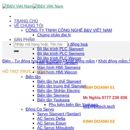
Skip
To
Content
(tạm
TRANG CHỦ
dịch)
VỀ CHÚNG TÔI
CÔNG TY TNHH CÔNG NGHỆ B&V VIỆT NAM
Chứng nhận đại lý
SẢN PHẨM
Tìm
Thiết bị tự động hoá
kiếm:
Bộ lập trình PLC Slanvert
Bộ lập trình PLC Siemens
Bộ lập trình PLC Wecon
Điện - Tự động hóa công nghiệp
/
Khởi động mềm
/
Khởi động mềm 
HMI Slanvert (Senlan)
Màn hình HMI Siemens
HỖ TRỢ TRỰC TUYẾN
Màn hình HMI Wecon
Biến tần
Biến tần hạ thế Slanvert
Biến tần trung thế Slanvert
KINH DOANH 01
Biến tần Shihlin Electric
Biến tần Siemens
Mr Nghĩa 0777 236 836
Biến tần Yaskawa
Phụ kiện biến tần Yaskawa
kd1@bvtech.tech
Động Cơ Servo
Servo Slanvert (Senlan)
AC Servo Delta
KINH DOANH
02
AC Servo Estun
AC Servo Mitsubishi