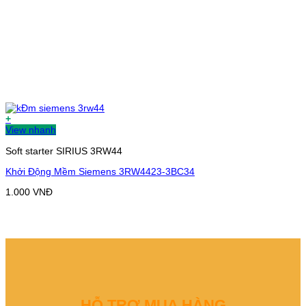
+
View nhanh
Soft starter SIRIUS 3RW44
Khởi Động Mềm Siemens 3RW4423-3BC34
1.000
VNĐ
HỖ TRỢ MUA HÀNG