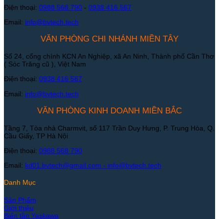
Điện thoại:
0988 568 790
-
0938 416 567
Email:
info@bvtech.tech
VĂN PHÒNG CHI NHÁNH MIỀN TÂY
Số 24, cổng chính KCN An Nghiệp, xã An Ninh, Thành phố Cần Thơ
( Sóc Trăng cũ ), Việt Nam
Điện thoại:
0938 416 567
Email:
info@bvtech.tech
VĂN PHÒNG KINH DOANH MIỀN BẮC
Tầng 7, Tòa nhà Charmvit, số 117 Trần Duy Hưng, P. Trung Hòa, Q.
Cầu Giấy, TP Hà Nội
Điện thoại:
0988 568 790
Email:
kd01.bvtech@gmail.com -
info@bvtech.tech
Danh Mục
Sản Phẩm
Giới thiệu
Biến tần Yaskawa