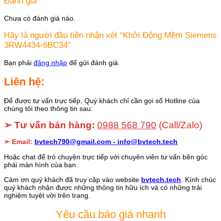
Đánh giá
Chưa có đánh giá nào.
Hãy là người đầu tiên nhận xét “Khởi Động Mềm Siemens
3RW4434-6BC34”
Bạn phải
đăng nhập
để gửi đánh giá.
Liên hệ:
Để được tư vấn trực tiếp, Quý khách chỉ cần gọi số Hotline của
chúng tôi theo thông tin sau:
➢ Tư vấn bán hàng:
0988 568 790
(Call/Zalo)
➢ Email:
bvtech790@gmail.com -
info@bvtech.tech
Hoặc chat để trò chuyện trực tiếp với chuyên viên tư vấn bên góc
phải màn hình của bạn
Cảm ơn quý khách đã truy cập vào website
bvtech.tech
. Kính chúc
quý khách nhận được những thông tin hữu ích và có những trải
nghiệm tuyệt vời trên trang.
Yêu cầu báo giá nhanh