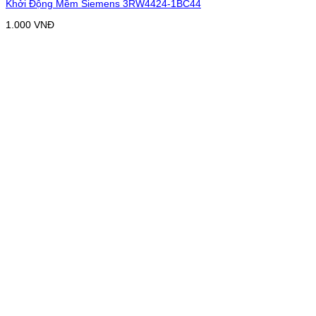
Khởi Động Mềm Siemens 3RW4424-1BC44
1.000
VNĐ