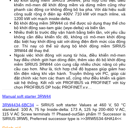
Bộ khởi động mềm SIRIUS 3RW44, phù hợp cho việc điều
khiển mô-men để khởi động mềm và dừng mềm cũng như
phanh các động cơ không đồng bộ ba pha. Với dải hiệu suất
công suất rộng ở điện áp 400V: 710 kW với mạch inline, và
1200 kW với mạch inside-delta.
Bộ khởi động mềm 3RW44 có thể được sử dụng thay thế cho
bộ khởi động sao-tam giác (wye-delta) và biến tần.
Nhiều thiết bị trước đây vận hành bằng biến tần, với yêu cầu
không cần điều khiển tốc độ, không có mô-men khởi động
đặc biệt hay khởi động sát với dòng điện định mức của động
cơ. Thì nay có thể sử dụng bộ khởi động mềm SIRIUS
3RW44 để thay thế.
Ngoài việc khởi động với xung từ hóa, điều khiển mô-men
hay điều chỉnh giới hạn dòng điện, thêm vào đó bộ khởi động
mềm SIRIUS 3RW44 còn cung cấp nhiều chức năng có yêu
cầu cao hơn. Như là, tích hợp chế độ bypass giúp giảm hao
tổn điện năng khi vận hành. Truyền thông với PC, giúp cài
đặt chính xác hơn các tham số, cũng như điều khiển và giám
sát hệ thống. Kết nối với PROFIBUS và PROFINET với tùy
chọn PROFIBUS DP hoặc PROFINET.v.v…
Manual soft starter 3RW44
3RW4434-6BC34
– SIRIUS soft starter Values at 460 V, 50 °C
standard: 100 A, 75 hp Inside-delta: 173 A, 125 hp 200-460 V AC,
115 V AC Screw terminals !!! Phased-outSản phẩm !!! Successor is
SIRIUS 3RW5, Preferred successor type is >>3RW5534-6HA14<<