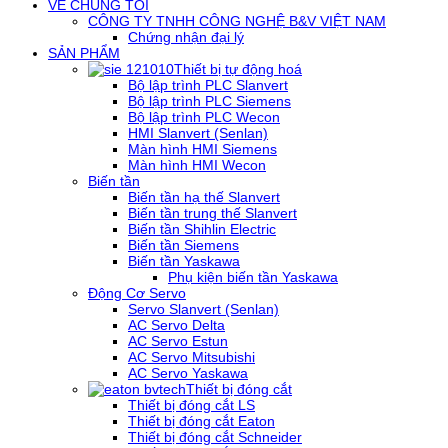
VỀ CHÚNG TÔI
CÔNG TY TNHH CÔNG NGHỆ B&V VIỆT NAM
Chứng nhận đại lý
SẢN PHẨM
Thiết bị tự động hoá
Bộ lập trình PLC Slanvert
Bộ lập trình PLC Siemens
Bộ lập trình PLC Wecon
HMI Slanvert (Senlan)
Màn hình HMI Siemens
Màn hình HMI Wecon
Biến tần
Biến tần hạ thế Slanvert
Biến tần trung thế Slanvert
Biến tần Shihlin Electric
Biến tần Siemens
Biến tần Yaskawa
Phụ kiện biến tần Yaskawa
Động Cơ Servo
Servo Slanvert (Senlan)
AC Servo Delta
AC Servo Estun
AC Servo Mitsubishi
AC Servo Yaskawa
Thiết bị đóng cắt
Thiết bị đóng cắt LS
Thiết bị đóng cắt Eaton
Thiết bị đóng cắt Schneider