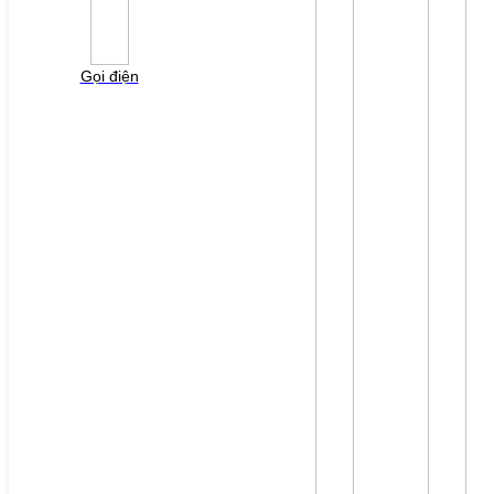
Vui lòng điền thông tin form bên dưới để chúng tôi
liên hệ gởi báo giá cho quý khách!
Gọi điện
File đính kèm: (File "doc", "docx", "xls", "xlsx", "ppt",
"pptx", "pdf" /Max 10MB)