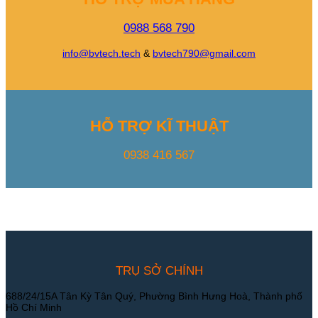
0988 568 790
info@bvtech.tech
&
bvtech790@gmail.com
HỖ TRỢ KĨ THUẬT
0938 416 567
TRỤ SỞ CHÍNH
688/24/15A Tân Kỳ Tân Quý, Phường Bình Hưng Hoà, Thành phố
Hồ Chí Minh