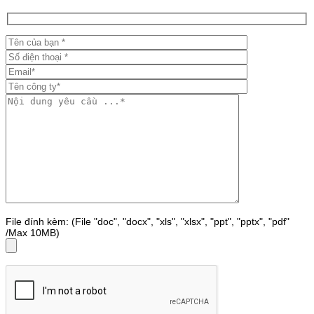
File đính kèm: (File "doc", "docx", "xls", "xlsx", "ppt", "pptx", "pdf"
/Max 10MB)