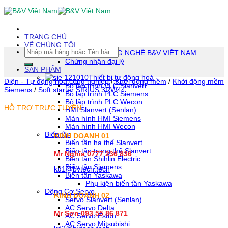
Skip
To
Content
(tạm
TRANG CHỦ
dịch)
VỀ CHÚNG TÔI
Tìm
CÔNG TY TNHH CÔNG NGHỆ B&V VIỆT NAM
kiếm:
Chứng nhận đại lý
SẢN PHẨM
Thiết bị tự động hoá
Điện - Tự động hóa công nghiệp
/
Khởi động mềm
/
Khởi động mềm
Bộ lập trình PLC Slanvert
Siemens
/
Soft starter SIRIUS 3RW44
Bộ lập trình PLC Siemens
Bộ lập trình PLC Wecon
HỖ TRỢ TRỰC TUYẾN
HMI Slanvert (Senlan)
Màn hình HMI Siemens
Màn hình HMI Wecon
Biến tần
KINH DOANH 01
Biến tần hạ thế Slanvert
Biến tần trung thế Slanvert
Mr Nghĩa 0777 236 836
Biến tần Shihlin Electric
Biến tần Siemens
kd1@bvtech.tech
Biến tần Yaskawa
Phụ kiện biến tần Yaskawa
Động Cơ Servo
KINH DOANH
02
Servo Slanvert (Senlan)
AC Servo Delta
Mr Sơn
093 55 86 871
AC Servo Estun
AC Servo Mitsubishi