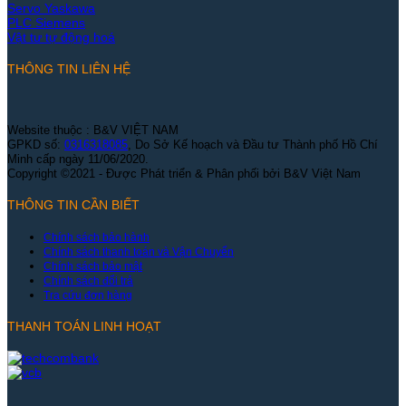
Servo Yaskawa
PLC Siemens
Vật tư tự động hoá
THÔNG TIN LIÊN HỆ
Website thuộc : B&V VIỆT NAM
GPKD số:
0316318085
, Do Sở Kế hoạch và Đầu tư Thành phố Hồ Chí
Minh cấp ngày 11/06/2020.
Copyright ©2021 - Được Phát triển & Phân phối bởi B&V Việt Nam
THÔNG TIN CẦN BIẾT
Chính sách bảo hành
Chính sách thanh toán và Vận Chuyển
Chính sách bảo mật
Chính sách đổi trả
Tra cứu đơn hàng
THANH TOÁN LINH HOẠT