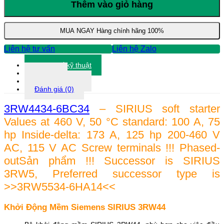
Mềm
Thêm vào giỏ hàng
Siemens
3RW4434-
6BC34
MUA NGAY
Hàng chính hãng 100%
số
lượng
Liên hệ tư vấn
Liên hệ Zalo
Thông số kỹ thuật
Tài liệu
Thông tin khác
Đánh giá (0)
3RW4434-6BC34
– SIRIUS soft starter
Values at 460 V, 50 °C standard: 100 A, 75
hp Inside-delta: 173 A, 125 hp 200-460 V
AC, 115 V AC Screw terminals !!! Phased-
outSản phẩm !!! Successor is SIRIUS
3RW5, Preferred successor type is
>>3RW5534-6HA14<<
Khởi Động Mềm Siemens SIRIUS 3RW44