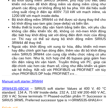
Bộ khởi động mềm SIRIUS 3RW44, phù hợp cho việc điều
khiển mô-men để khởi động mềm và dừng mềm cũng như
phanh các động cơ không đồng bộ ba pha. Với dải hiệu suất
công suất rộng ở điện áp 400V: 710 kW với mạch inline, và
1200 kW với mạch inside-delta.
Bộ khởi động mềm 3RW44 có thể được sử dụng thay thế cho
bộ khởi động sao-tam giác (wye-delta) và biến tần.
Nhiều thiết bị trước đây vận hành bằng biến tần, với yêu cầu
không cần điều khiển tốc độ, không có mô-men khởi động
đặc biệt hay khởi động sát với dòng điện định mức của động
cơ. Thì nay có thể sử dụng bộ khởi động mềm SIRIUS
3RW44 để thay thế.
Ngoài việc khởi động với xung từ hóa, điều khiển mô-men
hay điều chỉnh giới hạn dòng điện, thêm vào đó bộ khởi động
mềm SIRIUS 3RW44 còn cung cấp nhiều chức năng có yêu
cầu cao hơn. Như là, tích hợp chế độ bypass giúp giảm hao
tổn điện năng khi vận hành. Truyền thông với PC, giúp cài
đặt chính xác hơn các tham số, cũng như điều khiển và giám
sát hệ thống. Kết nối với PROFIBUS và PROFINET với tùy
chọn PROFIBUS DP hoặc PROFINET.v.v…
Manual soft starter 3RW44
3RW4435-6BC44
– SIRIUS soft starter Values at 400 V, 40 °C
standard: 134 A, 75 kW Inside-delta: 232 A, 132 kW 200-460 V AC,
230 V AC Screw terminals !!! Phased-outSản phẩm !!! Successor is
SIRIUS 3RW5, Preferred successor type is >>3RW5535-6HA14<<