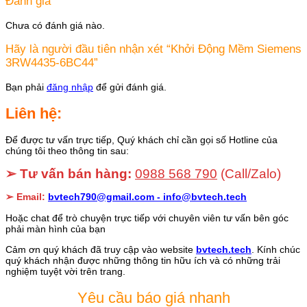
Đánh giá
Chưa có đánh giá nào.
Hãy là người đầu tiên nhận xét “Khởi Động Mềm Siemens
3RW4435-6BC44”
Bạn phải
đăng nhập
để gửi đánh giá.
Liên hệ:
Để được tư vấn trực tiếp, Quý khách chỉ cần gọi số Hotline của
chúng tôi theo thông tin sau:
➢ Tư vấn bán hàng:
0988 568 790
(Call/Zalo)
➢ Email:
bvtech790@gmail.com -
info@bvtech.tech
Hoặc chat để trò chuyện trực tiếp với chuyên viên tư vấn bên góc
phải màn hình của bạn
Cảm ơn quý khách đã truy cập vào website
bvtech.tech
. Kính chúc
quý khách nhận được những thông tin hữu ích và có những trải
nghiệm tuyệt vời trên trang.
Yêu cầu báo giá nhanh