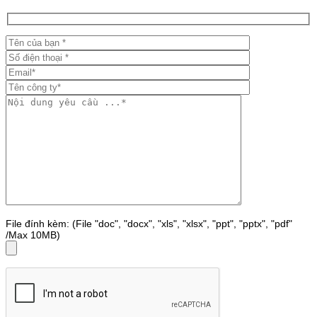
File đính kèm: (File "doc", "docx", "xls", "xlsx", "ppt", "pptx", "pdf"
/Max 10MB)