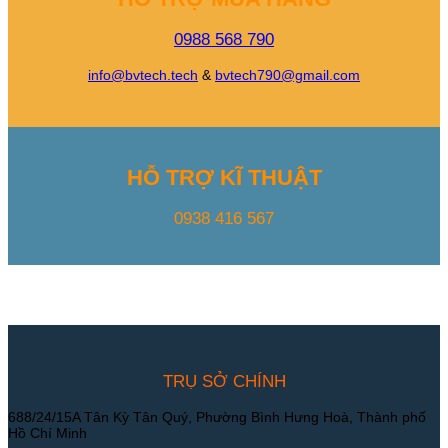
0988 568 790
info@bvtech.tech
&
bvtech790@gmail.com
HỖ TRỢ KĨ THUẬT
0938 416 567
TRỤ SỞ CHÍNH
688/24/15A Tân Kỳ Tân Quý, Phường Bình Hưng Hoà, Thành phố
Hồ Chí Minh