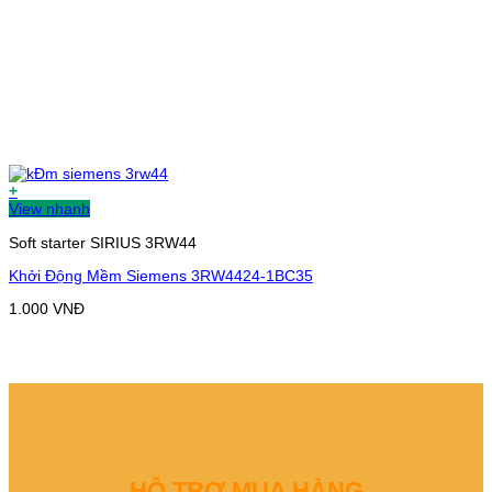
+
View nhanh
Soft starter SIRIUS 3RW44
Khởi Động Mềm Siemens 3RW4424-1BC35
1.000
VNĐ
HỖ TRỢ MUA HÀNG