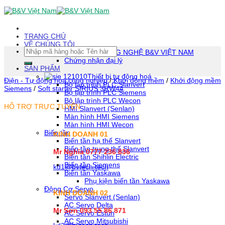
Skip
To
Content
(tạm
TRANG CHỦ
dịch)
VỀ CHÚNG TÔI
Tìm
CÔNG TY TNHH CÔNG NGHỆ B&V VIỆT NAM
kiếm:
Chứng nhận đại lý
SẢN PHẨM
Thiết bị tự động hoá
Điện - Tự động hóa công nghiệp
/
Khởi động mềm
/
Khởi động mềm
Bộ lập trình PLC Slanvert
Siemens
/
Soft starter SIRIUS 3RW44
Bộ lập trình PLC Siemens
Bộ lập trình PLC Wecon
HỖ TRỢ TRỰC TUYẾN
HMI Slanvert (Senlan)
Màn hình HMI Siemens
Màn hình HMI Wecon
Biến tần
KINH DOANH 01
Biến tần hạ thế Slanvert
Biến tần trung thế Slanvert
Mr Nghĩa 0777 236 836
Biến tần Shihlin Electric
Biến tần Siemens
kd1@bvtech.tech
Biến tần Yaskawa
Phụ kiện biến tần Yaskawa
Động Cơ Servo
KINH DOANH
02
Servo Slanvert (Senlan)
AC Servo Delta
Mr Sơn
093 55 86 871
AC Servo Estun
AC Servo Mitsubishi