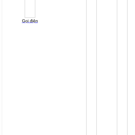
Vui lòng điền thông tin form bên dưới để chúng tôi
liên hệ gởi báo giá cho quý khách!
Gọi điện
File đính kèm: (File "doc", "docx", "xls", "xlsx", "ppt",
"pptx", "pdf" /Max 10MB)