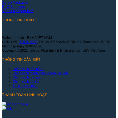
Servo Yaskawa
PLC Siemens
Vật tư tự động hoá
THÔNG TIN LIÊN HỆ
Website thuộc : B&V VIỆT NAM
GPKD số:
0316318085
, Do Sở Kế hoạch và Đầu tư Thành phố Hồ Chí
Minh cấp ngày 11/06/2020.
Copyright ©2021 - Được Phát triển & Phân phối bởi B&V Việt Nam
THÔNG TIN CẦN BIẾT
Chính sách bảo hành
Chính sách thanh toán và Vận Chuyển
Chính sách bảo mật
Chính sách đổi trả
Tra cứu đơn hàng
THANH TOÁN LINH HOẠT