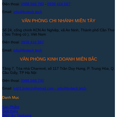
Điện thoại:
0988 568 790
-
0938 416 567
Email:
info@bvtech.tech
VĂN PHÒNG CHI NHÁNH MIỀN TÂY
Số 24, cổng chính KCN An Nghiệp, xã An Ninh, Thành phố Cần Thơ
( Sóc Trăng cũ ), Việt Nam
Điện thoại:
0938 416 567
Email:
info@bvtech.tech
VĂN PHÒNG KINH DOANH MIỀN BẮC
Tầng 7, Tòa nhà Charmvit, số 117 Trần Duy Hưng, P. Trung Hòa, Q.
Cầu Giấy, TP Hà Nội
Điện thoại:
0988 568 790
Email:
kd01.bvtech@gmail.com -
info@bvtech.tech
Danh Mục
Sản Phẩm
Giới thiệu
Biến tần Yaskawa