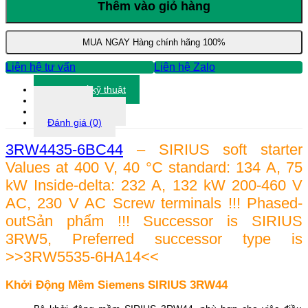
Mềm
Thêm vào giỏ hàng
Siemens
3RW4435-
6BC44
MUA NGAY
Hàng chính hãng 100%
số
lượng
Liên hệ tư vấn
Liên hệ Zalo
Thông số kỹ thuật
Tài liệu
Thông tin khác
Đánh giá (0)
3RW4435-6BC44
– SIRIUS soft starter
Values at 400 V, 40 °C standard: 134 A, 75
kW Inside-delta: 232 A, 132 kW 200-460 V
AC, 230 V AC Screw terminals !!! Phased-
outSản phẩm !!! Successor is SIRIUS
3RW5, Preferred successor type is
>>3RW5535-6HA14<<
Khởi Động Mềm Siemens SIRIUS 3RW44