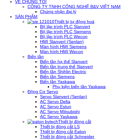
VỀ CHÚNG TÔI
CÔNG TY TNHH CÔNG NGHỆ B&V VIỆT NAM
Chứng nhận đại lý
SẢN PHẨM
Thiết bị tự động hoá
Bộ lập trình PLC Slanvert
Bộ lập trình PLC Siemens
Bộ lập trình PLC Wecon
HMI Slanvert (Senlan)
Màn hình HMI Siemens
Màn hình HMI Wecon
Biến tần
Biến tần hạ thế Slanvert
Biến tần trung thế Slanvert
Biến tần Shihlin Electric
Biến tần Siemens
Biến tần Yaskawa
Phụ kiện biến tần Yaskawa
Động Cơ Servo
Servo Slanvert (Senlan)
AC Servo Delta
AC Servo Estun
AC Servo Mitsubishi
AC Servo Yaskawa
Thiết bị đóng cắt
Thiết bị đóng cắt LS
Thiết bị đóng cắt Eaton
Thiết bị đóng cắt Schneider