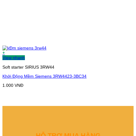
+
View nhanh
Soft starter SIRIUS 3RW44
Khởi Động Mềm Siemens 3RW4423-3BC34
1.000
VNĐ
HỖ TRỢ MUA HÀNG