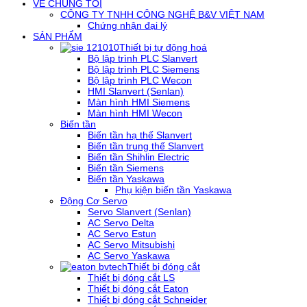
VỀ CHÚNG TÔI
CÔNG TY TNHH CÔNG NGHỆ B&V VIỆT NAM
Chứng nhận đại lý
SẢN PHẨM
Thiết bị tự động hoá
Bộ lập trình PLC Slanvert
Bộ lập trình PLC Siemens
Bộ lập trình PLC Wecon
HMI Slanvert (Senlan)
Màn hình HMI Siemens
Màn hình HMI Wecon
Biến tần
Biến tần hạ thế Slanvert
Biến tần trung thế Slanvert
Biến tần Shihlin Electric
Biến tần Siemens
Biến tần Yaskawa
Phụ kiện biến tần Yaskawa
Động Cơ Servo
Servo Slanvert (Senlan)
AC Servo Delta
AC Servo Estun
AC Servo Mitsubishi
AC Servo Yaskawa
Thiết bị đóng cắt
Thiết bị đóng cắt LS
Thiết bị đóng cắt Eaton
Thiết bị đóng cắt Schneider