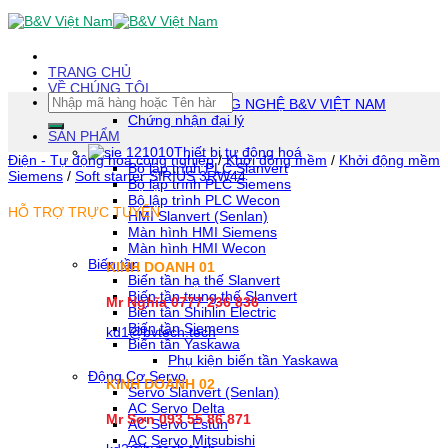
Skip
To
Content
(tạm
TRANG CHỦ
dịch)
VỀ CHÚNG TÔI
Tìm
CÔNG TY TNHH CÔNG NGHỆ B&V VIỆT NAM
kiếm:
Chứng nhận đại lý
SẢN PHẨM
Thiết bị tự động hoá
Điện - Tự động hóa công nghiệp
/
Khởi động mềm
/
Khởi động mềm
Bộ lập trình PLC Slanvert
Siemens
/
Soft starter SIRIUS 3RW44
Bộ lập trình PLC Siemens
Bộ lập trình PLC Wecon
HỖ TRỢ TRỰC TUYẾN
HMI Slanvert (Senlan)
Màn hình HMI Siemens
Màn hình HMI Wecon
Biến tần
KINH DOANH 01
Biến tần hạ thế Slanvert
Biến tần trung thế Slanvert
Mr Nghĩa 0777 236 836
Biến tần Shihlin Electric
Biến tần Siemens
kd1@bvtech.tech
Biến tần Yaskawa
Phụ kiện biến tần Yaskawa
Động Cơ Servo
KINH DOANH
02
Servo Slanvert (Senlan)
AC Servo Delta
Mr Sơn
093 55 86 871
AC Servo Estun
AC Servo Mitsubishi