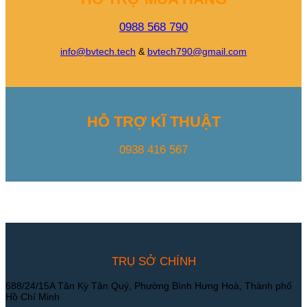
0988 568 790
info@bvtech.tech
&
bvtech790@gmail.com
HỖ TRỢ KĨ THUẬT
0938 416 567
TRỤ SỞ CHÍNH
688/24/15A Tân Kỳ Tân Quý, Phường Bình Hưng Hoà, Thành phố
Hồ Chí Minh