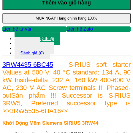
Mềm
Thêm vào giỏ hàng
Siemens
3RW4435-
6BC45
MUA NGAY
Hàng chính hãng 100%
số
lượng
Liên hệ tư vấn
Liên hệ Zalo
Thông số kỹ thuật
Tài liệu
Thông tin khác
Đánh giá (0)
3RW4435-6BC45
– SIRIUS soft starter
Values at 500 V, 40 °C standard: 134 A, 90
kW Inside-delta: 232 A, 160 kW 400-600 V
AC, 230 V AC Screw terminals !!! Phased-
outSản phẩm !!! Successor is SIRIUS
3RW5, Preferred successor type is
>>3RW5535-6HA16<<
Khởi Động Mềm Siemens SIRIUS 3RW44