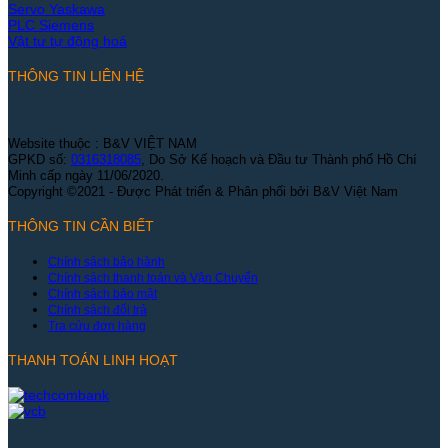
Servo Yaskawa
PLC Siemens
Vật tư tự động hoá
THÔNG TIN LIÊN HỆ
Website thuộc : B&V VIỆT NAM
GPKD số:
0316318085
, Do Sở Kế hoạch và Đầu tư Thành phố Hồ Chí
Minh cấp ngày 11/06/2020.
Copyright ©2021 - Được Phát triển & Phân phối bởi B&V Việt Nam
THÔNG TIN CẦN BIẾT
Chính sách bảo hành
Chính sách thanh toán và Vận Chuyển
Chính sách bảo mật
Chính sách đổi trả
Tra cứu đơn hàng
THANH TOÁN LINH HOẠT