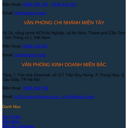
Điện thoại:
0988 568 790
-
0938 416 567
Email:
info@bvtech.tech
VĂN PHÒNG CHI NHÁNH MIỀN TÂY
Số 24, cổng chính KCN An Nghiệp, xã An Ninh, Thành phố Cần Thơ
( Sóc Trăng cũ ), Việt Nam
Điện thoại:
0938 416 567
Email:
info@bvtech.tech
VĂN PHÒNG KINH DOANH MIỀN BẮC
Tầng 7, Tòa nhà Charmvit, số 117 Trần Duy Hưng, P. Trung Hòa, Q.
Cầu Giấy, TP Hà Nội
Điện thoại:
0988 568 790
Email:
kd01.bvtech@gmail.com -
info@bvtech.tech
Danh Mục
Sản Phẩm
Giới thiệu
Biến tần Yaskawa