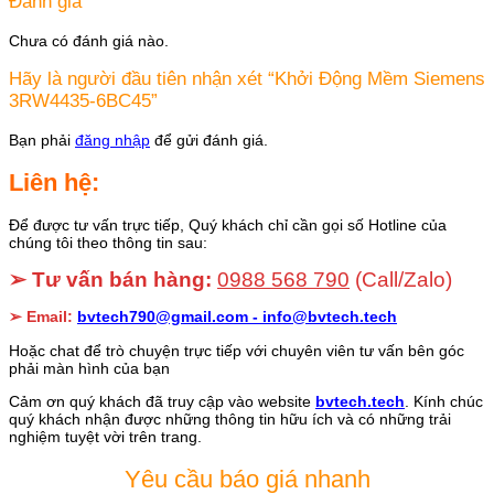
Đánh giá
Chưa có đánh giá nào.
Hãy là người đầu tiên nhận xét “Khởi Động Mềm Siemens
3RW4435-6BC45”
Bạn phải
đăng nhập
để gửi đánh giá.
Liên hệ:
Để được tư vấn trực tiếp, Quý khách chỉ cần gọi số Hotline của
chúng tôi theo thông tin sau:
➢ Tư vấn bán hàng:
0988 568 790
(Call/Zalo)
➢ Email:
bvtech790@gmail.com -
info@bvtech.tech
Hoặc chat để trò chuyện trực tiếp với chuyên viên tư vấn bên góc
phải màn hình của bạn
Cảm ơn quý khách đã truy cập vào website
bvtech.tech
. Kính chúc
quý khách nhận được những thông tin hữu ích và có những trải
nghiệm tuyệt vời trên trang.
Yêu cầu báo giá nhanh