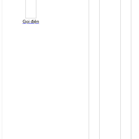
Vui lòng điền thông tin form bên dưới để chúng tôi
liên hệ gởi báo giá cho quý khách!
Gọi điện
File đính kèm: (File "doc", "docx", "xls", "xlsx", "ppt",
"pptx", "pdf" /Max 10MB)