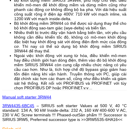
Bộ khởi động mềm SIRIUS 3RW44, phù hợp cho việc điều
khiển mô-men để khởi động mềm và dừng mềm cũng như
phanh các động cơ không đồng bộ ba pha. Với dải hiệu suất
công suất rộng ở điện áp 400V: 710 kW với mạch inline, và
1200 kW với mạch inside-delta.
Bộ khởi động mềm 3RW44 có thể được sử dụng thay thế cho
bộ khởi động sao-tam giác (wye-delta) và biến tần.
Nhiều thiết bị trước đây vận hành bằng biến tần, với yêu cầu
không cần điều khiển tốc độ, không có mô-men khởi động
đặc biệt hay khởi động sát với dòng điện định mức của động
cơ. Thì nay có thể sử dụng bộ khởi động mềm SIRIUS
3RW44 để thay thế.
Ngoài việc khởi động với xung từ hóa, điều khiển mô-men
hay điều chỉnh giới hạn dòng điện, thêm vào đó bộ khởi động
mềm SIRIUS 3RW44 còn cung cấp nhiều chức năng có yêu
cầu cao hơn. Như là, tích hợp chế độ bypass giúp giảm hao
tổn điện năng khi vận hành. Truyền thông với PC, giúp cài
đặt chính xác hơn các tham số, cũng như điều khiển và giám
sát hệ thống. Kết nối với PROFIBUS và PROFINET với tùy
chọn PROFIBUS DP hoặc PROFINET.v.v…
Manual soft starter 3RW44
3RW4435-6BC45
– SIRIUS soft starter Values at 500 V, 40 °C
standard: 134 A, 90 kW Inside-delta: 232 A, 160 kW 400-600 V AC,
230 V AC Screw terminals !!! Phased-outSản phẩm !!! Successor is
SIRIUS 3RW5, Preferred successor type is >>3RW5535-6HA16<<