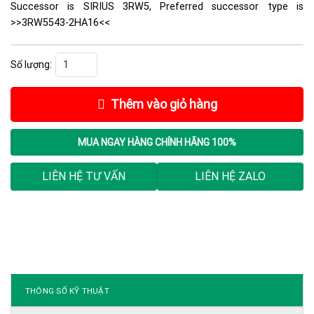
Successor is SIRIUS 3RW5, Preferred successor type is
>>3RW5543-2HA16<<
Khởi Động Mềm Siemens 3RW4443-2BC45 số lượng
Thêm vào giỏ hàng
MUA NGAY
HÀNG CHÍNH HÃNG 100%
LIÊN HỆ TƯ VẤN
LIÊN HỆ ZALO
THÔNG SỐ KỸ THUẬT