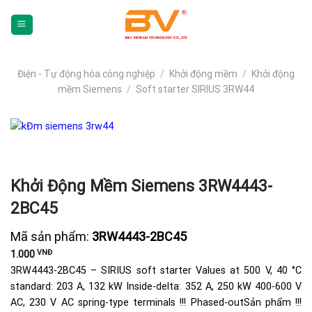
Skip
To
Content
(tạm
dịch)
Điện - Tự động hóa công nghiệp
/
Khởi động mềm
/
Khởi động
mềm Siemens
/
Soft starter SIRIUS 3RW44
Khởi Động Mềm Siemens 3RW4443-
2BC45
Mã sản phẩm:
3RW4443-2BC45
VNĐ
1.000
3RW4443-2BC45 – SIRIUS soft starter Values at 500 V, 40 °C
standard: 203 A, 132 kW Inside-delta: 352 A, 250 kW 400-600 V
AC, 230 V AC spring-type terminals !!! Phased-outSản phẩm !!!