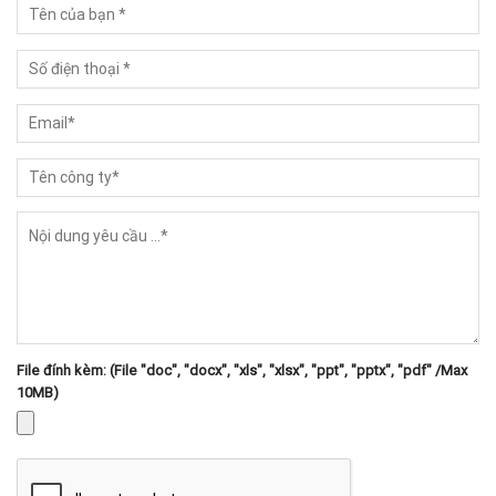
File đính kèm: (File "doc", "docx", "xls", "xlsx", "ppt", "pptx", "pdf" /Max
10MB)