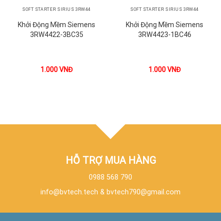
SOFT STARTER SIRIUS 3RW44
SOFT STARTER SIRIUS 3RW44
Khởi Động Mềm Siemens
Khởi Động Mềm Siemens
3RW4422-3BC35
3RW4423-1BC46
1.000
VNĐ
1.000
VNĐ
HỖ TRỢ MUA HÀNG
0988 568 790
info@bvtech.tech
&
bvtech790@gmail.com