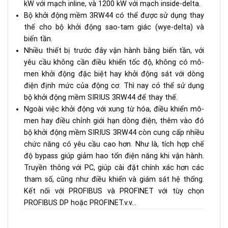
kW với mạch inline, và 1200 kW với mạch inside-delta.
Bộ khởi động mềm 3RW44 có thể được sử dụng thay
thế cho bộ khởi động sao-tam giác (wye-delta) và
biến tần.
Nhiều thiết bị trước đây vận hành bằng biến tần, với
yêu cầu không cần điều khiển tốc độ, không có mô-
men khởi động đặc biệt hay khởi động sát với dòng
điện định mức của động cơ. Thì nay có thể sử dụng
bộ khởi động mềm SIRIUS 3RW44 để thay thế.
Ngoài việc khởi động với xung từ hóa, điều khiển mô-
men hay điều chỉnh giới hạn dòng điện, thêm vào đó
bộ khởi động mềm SIRIUS 3RW44 còn cung cấp nhiều
chức năng có yêu cầu cao hơn. Như là, tích hợp chế
độ bypass giúp giảm hao tổn điện năng khi vận hành.
Truyền thông với PC, giúp cài đặt chính xác hơn các
tham số, cũng như điều khiển và giám sát hệ thống.
Kết nối với PROFIBUS và PROFINET với tùy chọn
PROFIBUS DP hoặc PROFINET.v.v…