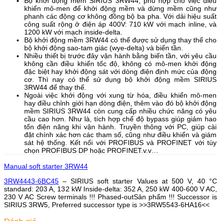
Bộ khởi động mềm SIRIUS 3RW44, phù hợp cho việc điều
khiển mô-men để khởi động mềm và dừng mềm cũng như
phanh các động cơ không đồng bộ ba pha. Với dải hiệu suất
công suất rộng ở điện áp 400V: 710 kW với mạch inline, và
1200 kW với mạch inside-delta.
Bộ khởi động mềm 3RW44 có thể được sử dụng thay thế cho
bộ khởi động sao-tam giác (wye-delta) và biến tần.
Nhiều thiết bị trước đây vận hành bằng biến tần, với yêu cầu
không cần điều khiển tốc độ, không có mô-men khởi động
đặc biệt hay khởi động sát với dòng điện định mức của động
cơ. Thì nay có thể sử dụng bộ khởi động mềm SIRIUS
3RW44 để thay thế.
Ngoài việc khởi động với xung từ hóa, điều khiển mô-men
hay điều chỉnh giới hạn dòng điện, thêm vào đó bộ khởi động
mềm SIRIUS 3RW44 còn cung cấp nhiều chức năng có yêu
cầu cao hơn. Như là, tích hợp chế độ bypass giúp giảm hao
tổn điện năng khi vận hành. Truyền thông với PC, giúp cài
đặt chính xác hơn các tham số, cũng như điều khiển và giám
sát hệ thống. Kết nối với PROFIBUS và PROFINET với tùy
chọn PROFIBUS DP hoặc PROFINET.v.v…
Manual soft starter 3RW44
3RW4443-6BC45
– SIRIUS soft starter Values at 500 V, 40 °C
standard: 203 A, 132 kW Inside-delta: 352 A, 250 kW 400-600 V AC,
230 V AC Screw terminals !!! Phased-outSản phẩm !!! Successor is
SIRIUS 3RW5, Preferred successor type is >>3RW5543-6HA16<<