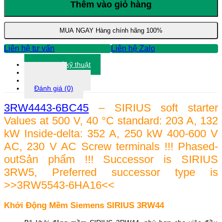
Mềm
Thêm vào giỏ hàng
Siemens
3RW4443-
6BC45
MUA NGAY
Hàng chính hãng 100%
số
lượng
Liên hệ tư vấn
Liên hệ Zalo
Thông số kỹ thuật
Tài liệu
Thông tin khác
Đánh giá (0)
3RW4443-6BC45
– SIRIUS soft starter
Values at 500 V, 40 °C standard: 203 A, 132
kW Inside-delta: 352 A, 250 kW 400-600 V
AC, 230 V AC Screw terminals !!! Phased-
outSản phẩm !!! Successor is SIRIUS
3RW5, Preferred successor type is
>>3RW5543-6HA16<<
Khởi Động Mềm Siemens SIRIUS 3RW44