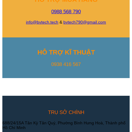
0988 568 790
info@bvtech.tech
&
bvtech790@gmail.com
HỖ TRỢ KĨ THUẬT
0938 416 567
TRỤ SỞ CHÍNH
688/24/15A Tân Kỳ Tân Quý, Phường Bình Hưng Hoà, Thành phố
Hồ Chí Minh