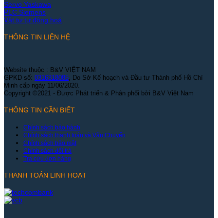
Servo Yaskawa
PLC Siemens
Vật tư tự động hoá
THÔNG TIN LIÊN HỆ
Website thuộc : B&V VIỆT NAM
GPKD số:
0316318085
, Do Sở Kế hoạch và Đầu tư Thành phố Hồ Chí
Minh cấp ngày 11/06/2020.
Copyright ©2021 - Được Phát triển & Phân phối bởi B&V Việt Nam
THÔNG TIN CẦN BIẾT
Chính sách bảo hành
Chính sách thanh toán và Vận Chuyển
Chính sách bảo mật
Chính sách đổi trả
Tra cứu đơn hàng
THANH TOÁN LINH HOẠT