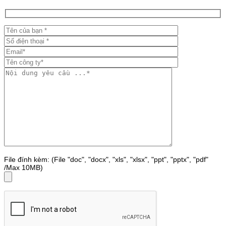
File đính kèm: (File "doc", "docx", "xls", "xlsx", "ppt", "pptx", "pdf"
/Max 10MB)