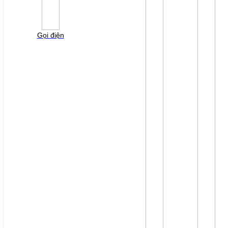
Vui lòng điền thông tin form bên dưới để chúng tôi
liên hệ gởi báo giá cho quý khách!
Gọi điện
File đính kèm: (File "doc", "docx", "xls", "xlsx", "ppt",
"pptx", "pdf" /Max 10MB)