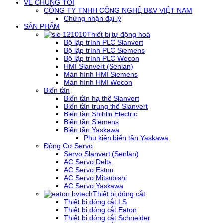
VỀ CHÚNG TÔI
CÔNG TY TNHH CÔNG NGHỆ B&V VIỆT NAM
Chứng nhận đại lý
SẢN PHẨM
Thiết bị tự động hoá
Bộ lập trình PLC Slanvert
Bộ lập trình PLC Siemens
Bộ lập trình PLC Wecon
HMI Slanvert (Senlan)
Màn hình HMI Siemens
Màn hình HMI Wecon
Biến tần
Biến tần hạ thế Slanvert
Biến tần trung thế Slanvert
Biến tần Shihlin Electric
Biến tần Siemens
Biến tần Yaskawa
Phụ kiện biến tần Yaskawa
Động Cơ Servo
Servo Slanvert (Senlan)
AC Servo Delta
AC Servo Estun
AC Servo Mitsubishi
AC Servo Yaskawa
Thiết bị đóng cắt
Thiết bị đóng cắt LS
Thiết bị đóng cắt Eaton
Thiết bị đóng cắt Schneider