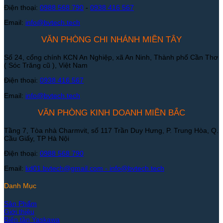
Điện thoại:
0988 568 790
-
0938 416 567
Email:
info@bvtech.tech
VĂN PHÒNG CHI NHÁNH MIỀN TÂY
Số 24, cổng chính KCN An Nghiệp, xã An Ninh, Thành phố Cần Thơ
( Sóc Trăng cũ ), Việt Nam
Điện thoại:
0938 416 567
Email:
info@bvtech.tech
VĂN PHÒNG KINH DOANH MIỀN BẮC
Tầng 7, Tòa nhà Charmvit, số 117 Trần Duy Hưng, P. Trung Hòa, Q.
Cầu Giấy, TP Hà Nội
Điện thoại:
0988 568 790
Email:
kd01.bvtech@gmail.com -
info@bvtech.tech
Danh Mục
Sản Phẩm
Giới thiệu
Biến tần Yaskawa