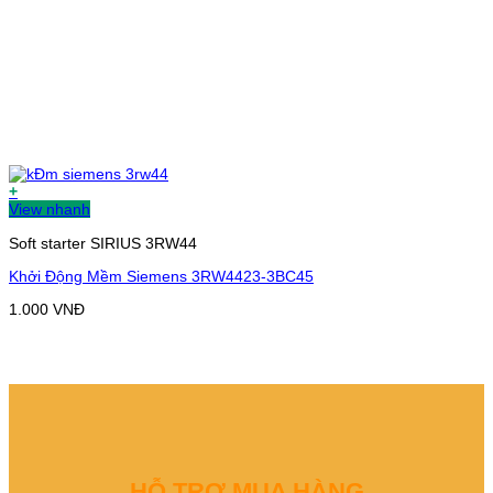
+
View nhanh
Soft starter SIRIUS 3RW44
Khởi Động Mềm Siemens 3RW4423-3BC45
1.000
VNĐ
HỖ TRỢ MUA HÀNG