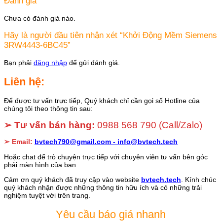
Đánh giá
Chưa có đánh giá nào.
Hãy là người đầu tiên nhận xét “Khởi Động Mềm Siemens
3RW4443-6BC45”
Bạn phải
đăng nhập
để gửi đánh giá.
Liên hệ:
Để được tư vấn trực tiếp, Quý khách chỉ cần gọi số Hotline của
chúng tôi theo thông tin sau:
➢ Tư vấn bán hàng:
0988 568 790
(Call/Zalo)
➢ Email:
bvtech790@gmail.com -
info@bvtech.tech
Hoặc chat để trò chuyện trực tiếp với chuyên viên tư vấn bên góc
phải màn hình của bạn
Cảm ơn quý khách đã truy cập vào website
bvtech.tech
. Kính chúc
quý khách nhận được những thông tin hữu ích và có những trải
nghiệm tuyệt vời trên trang.
Yêu cầu báo giá nhanh