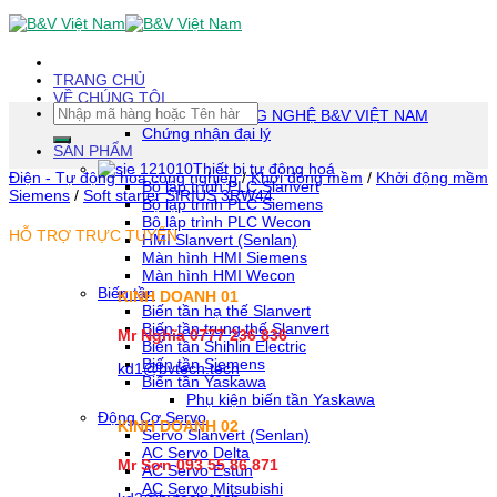
Skip
To
Content
(tạm
TRANG CHỦ
dịch)
VỀ CHÚNG TÔI
Tìm
CÔNG TY TNHH CÔNG NGHỆ B&V VIỆT NAM
kiếm:
Chứng nhận đại lý
SẢN PHẨM
Thiết bị tự động hoá
Điện - Tự động hóa công nghiệp
/
Khởi động mềm
/
Khởi động mềm
Bộ lập trình PLC Slanvert
Siemens
/
Soft starter SIRIUS 3RW44
Bộ lập trình PLC Siemens
Bộ lập trình PLC Wecon
HỖ TRỢ TRỰC TUYẾN
HMI Slanvert (Senlan)
Màn hình HMI Siemens
Màn hình HMI Wecon
Biến tần
KINH DOANH 01
Biến tần hạ thế Slanvert
Biến tần trung thế Slanvert
Mr Nghĩa 0777 236 836
Biến tần Shihlin Electric
Biến tần Siemens
kd1@bvtech.tech
Biến tần Yaskawa
Phụ kiện biến tần Yaskawa
Động Cơ Servo
KINH DOANH
02
Servo Slanvert (Senlan)
AC Servo Delta
Mr Sơn
093 55 86 871
AC Servo Estun
AC Servo Mitsubishi