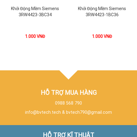
Khởi Động Mềm Siemens
Khởi Động Mềm Siemens
3RW4423-3BC34
3RW4423-1BC36
1.000
VNĐ
1.000
VNĐ
HỖ TRỢ MUA HÀNG
0988 568 790
info@bvtech.tech
&
bvtech790@gmail.com
HỖ TRỢ KĨ THUẬT