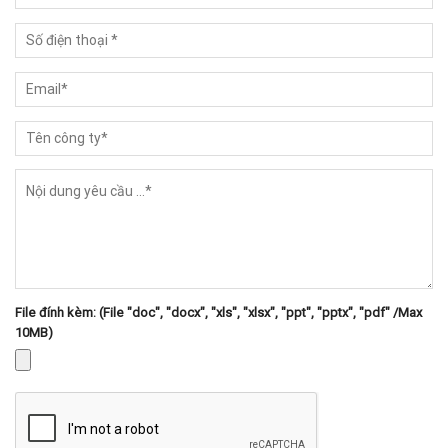
File đính kèm: (File "doc", "docx", "xls", "xlsx", "ppt", "pptx", "pdf" /Max
10MB)