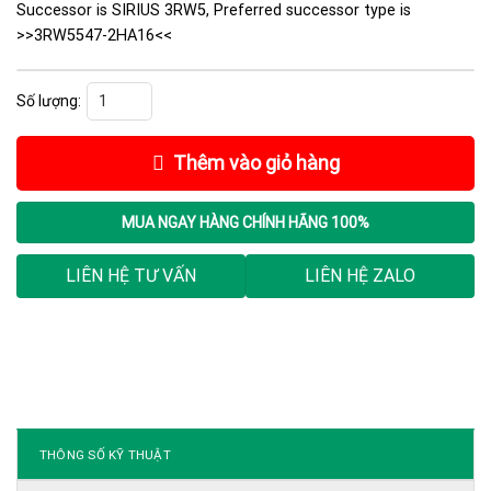
Successor is SIRIUS 3RW5, Preferred successor type is
>>3RW5547-2HA16<<
Khởi Động Mềm Siemens 3RW4447-2BC36 số lượng
Thêm vào giỏ hàng
MUA NGAY
HÀNG CHÍNH HÃNG 100%
LIÊN HỆ TƯ VẤN
LIÊN HỆ ZALO
THÔNG SỐ KỸ THUẬT