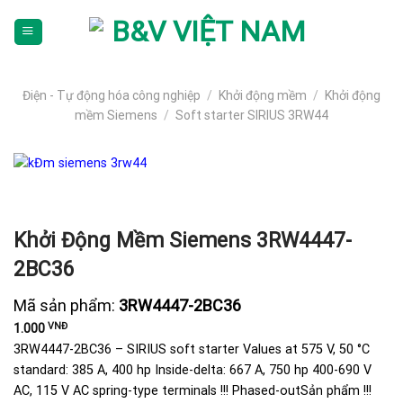
Skip
To
Content
(tạm
dịch)
Điện - Tự động hóa công nghiệp
/
Khởi động mềm
/
Khởi động
mềm Siemens
/
Soft starter SIRIUS 3RW44
Khởi Động Mềm Siemens 3RW4447-
2BC36
Mã sản phẩm:
3RW4447-2BC36
VNĐ
1.000
3RW4447-2BC36 – SIRIUS soft starter Values at 575 V, 50 °C
standard: 385 A, 400 hp Inside-delta: 667 A, 750 hp 400-690 V
AC, 115 V AC spring-type terminals !!! Phased-outSản phẩm !!!