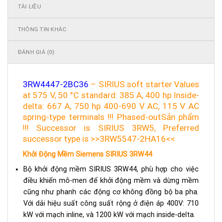
TÀI LIỆU
THÔNG TIN KHÁC
ĐÁNH GIÁ (0)
3RW4447-2BC36
– SIRIUS soft starter Values
at 575 V, 50 °C standard: 385 A, 400 hp Inside-
delta: 667 A, 750 hp 400-690 V AC, 115 V AC
spring-type terminals !!! Phased-outSản phẩm
!!! Successor is SIRIUS 3RW5, Preferred
successor type is >>3RW5547-2HA16<<
Khởi Động Mềm Siemens SIRIUS 3RW44
Bộ khởi động mềm SIRIUS 3RW44, phù hợp cho việc
điều khiển mô-men để khởi động mềm và dừng mềm
cũng như phanh các động cơ không đồng bộ ba pha.
Với dải hiệu suất công suất rộng ở điện áp 400V: 710
kW với mạch inline, và 1200 kW với mạch inside-delta.