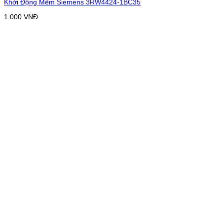
Khởi Động Mềm Siemens 3RW4424-1BC35
1.000
VNĐ