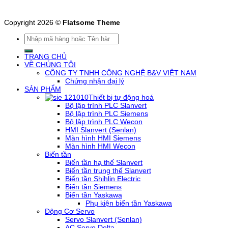
Copyright 2026 ©
Flatsome Theme
Tìm
kiếm:
TRANG CHỦ
VỀ CHÚNG TÔI
CÔNG TY TNHH CÔNG NGHỆ B&V VIỆT NAM
Chứng nhận đại lý
SẢN PHẨM
Thiết bị tự động hoá
Bộ lập trình PLC Slanvert
Bộ lập trình PLC Siemens
Bộ lập trình PLC Wecon
HMI Slanvert (Senlan)
Màn hình HMI Siemens
Màn hình HMI Wecon
Biến tần
Biến tần hạ thế Slanvert
Biến tần trung thế Slanvert
Biến tần Shihlin Electric
Biến tần Siemens
Biến tần Yaskawa
Phụ kiện biến tần Yaskawa
Động Cơ Servo
Servo Slanvert (Senlan)
AC Servo Delta