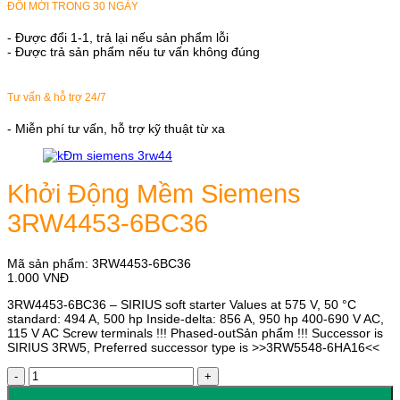
ĐỔI MỚI TRONG 30 NGÀY
- Được đổi 1-1, trả lại nếu sản phẩm lỗi
- Được trả sản phẩm nếu tư vấn không đúng
Tư vấn & hỗ trợ 24/7
- Miễn phí tư vấn, hỗ trợ kỹ thuật từ xa
Khởi Động Mềm Siemens
3RW4453-6BC36
Mã sản phẩm:
3RW4453-6BC36
1.000
VNĐ
3RW4453-6BC36 – SIRIUS soft starter Values at 575 V, 50 °C
standard: 494 A, 500 hp Inside-delta: 856 A, 950 hp 400-690 V AC,
115 V AC Screw terminals !!! Phased-outSản phẩm !!! Successor is
SIRIUS 3RW5, Preferred successor type is >>3RW5548-6HA16<<
Khởi
Động