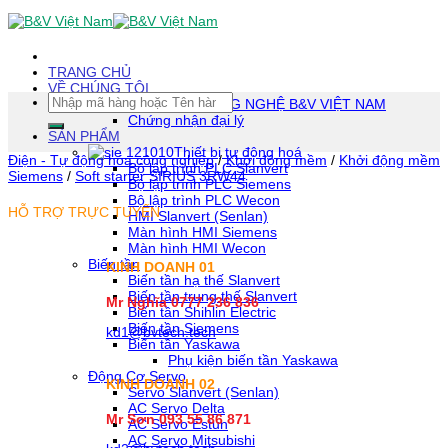
Skip
To
Content
(tạm
TRANG CHỦ
dịch)
VỀ CHÚNG TÔI
Tìm
CÔNG TY TNHH CÔNG NGHỆ B&V VIỆT NAM
kiếm:
Chứng nhận đại lý
SẢN PHẨM
Thiết bị tự động hoá
Điện - Tự động hóa công nghiệp
/
Khởi động mềm
/
Khởi động mềm
Bộ lập trình PLC Slanvert
Siemens
/
Soft starter SIRIUS 3RW44
Bộ lập trình PLC Siemens
Bộ lập trình PLC Wecon
HỖ TRỢ TRỰC TUYẾN
HMI Slanvert (Senlan)
Màn hình HMI Siemens
Màn hình HMI Wecon
Biến tần
KINH DOANH 01
Biến tần hạ thế Slanvert
Biến tần trung thế Slanvert
Mr Nghĩa 0777 236 836
Biến tần Shihlin Electric
Biến tần Siemens
kd1@bvtech.tech
Biến tần Yaskawa
Phụ kiện biến tần Yaskawa
Động Cơ Servo
KINH DOANH
02
Servo Slanvert (Senlan)
AC Servo Delta
Mr Sơn
093 55 86 871
AC Servo Estun
AC Servo Mitsubishi