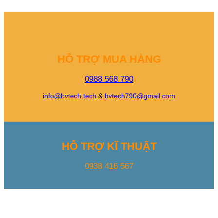
HỖ TRỢ MUA HÀNG
0988 568 790
info@bvtech.tech
&
bvtech790@gmail.com
HỖ TRỢ KĨ THUẬT
0938 416 567