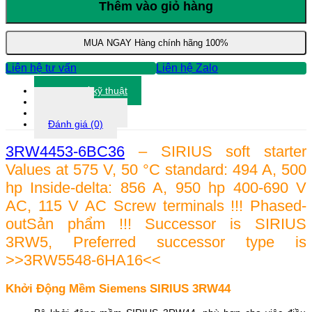
Mềm
Thêm vào giỏ hàng
Siemens
3RW4453-
6BC36
MUA NGAY
Hàng chính hãng 100%
số
lượng
Liên hệ tư vấn
Liên hệ Zalo
Thông số kỹ thuật
Tài liệu
Thông tin khác
Đánh giá (0)
3RW4453-6BC36
– SIRIUS soft starter
Values at 575 V, 50 °C standard: 494 A, 500
hp Inside-delta: 856 A, 950 hp 400-690 V
AC, 115 V AC Screw terminals !!! Phased-
outSản phẩm !!! Successor is SIRIUS
3RW5, Preferred successor type is
>>3RW5548-6HA16<<
Khởi Động Mềm Siemens SIRIUS 3RW44