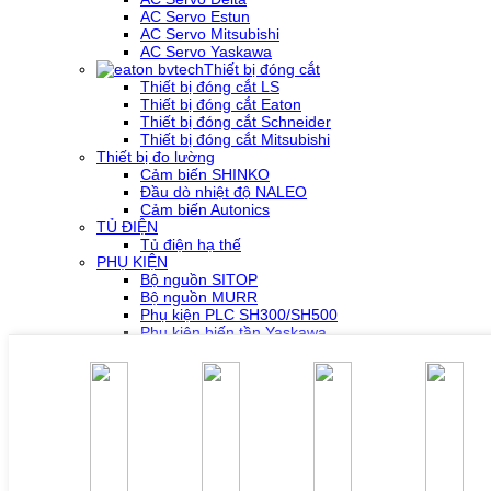
AC Servo Estun
AC Servo Mitsubishi
AC Servo Yaskawa
Thiết bị đóng cắt
Thiết bị đóng cắt LS
Thiết bị đóng cắt Eaton
Thiết bị đóng cắt Schneider
Thiết bị đóng cắt Mitsubishi
Thiết bị đo lường
Cảm biến SHINKO
Đầu dò nhiệt độ NALEO
Cảm biến Autonics
TỦ ĐIỆN
Tủ điện hạ thế
PHỤ KIỆN
Bộ nguồn SITOP
Bộ nguồn MURR
Phụ kiện PLC SH300/SH500
Phụ kiện biến tần Yaskawa
Phụ kiện Servo Sigma 5
Phụ kiện Servo Sigma 7
HỖ TRỢ KỸ THUẬT
Tải về /Download
Giải pháp/Ứng dụng
Tài liệu tổng hợp
Tra cứu lỗi biến tần các hãng
DỰ ÁN
LIÊN HỆ