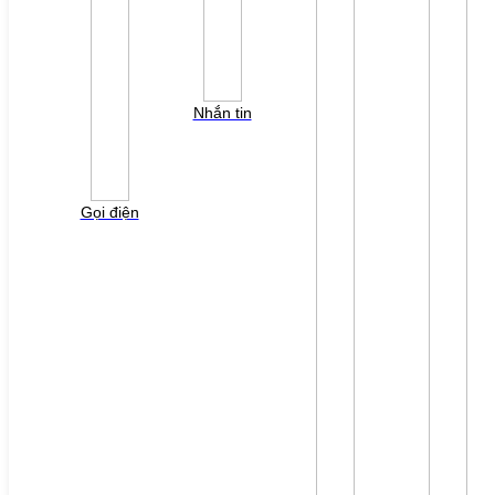
TUYỂN DỤNG
Đăng nhập
Tra cứu lỗi biến tần
YÊU CẦU BÁO GIÁ
Nhắn tin
Vui lòng điền thông tin form bên dưới để chúng tôi
liên hệ gởi báo giá cho quý khách!
Gọi điện