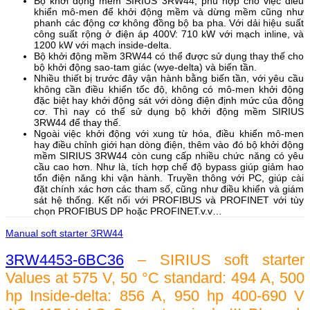
Bộ khởi động mềm SIRIUS 3RW44, phù hợp cho việc điều
khiển mô-men để khởi động mềm và dừng mềm cũng như
phanh các động cơ không đồng bộ ba pha. Với dải hiệu suất
công suất rộng ở điện áp 400V: 710 kW với mạch inline, và
1200 kW với mạch inside-delta.
Bộ khởi động mềm 3RW44 có thể được sử dụng thay thế cho
bộ khởi động sao-tam giác (wye-delta) và biến tần.
Nhiều thiết bị trước đây vận hành bằng biến tần, với yêu cầu
không cần điều khiển tốc độ, không có mô-men khởi động
đặc biệt hay khởi động sát với dòng điện định mức của động
cơ. Thì nay có thể sử dụng bộ khởi động mềm SIRIUS
3RW44 để thay thế.
Ngoài việc khởi động với xung từ hóa, điều khiển mô-men
hay điều chỉnh giới hạn dòng điện, thêm vào đó bộ khởi động
mềm SIRIUS 3RW44 còn cung cấp nhiều chức năng có yêu
cầu cao hơn. Như là, tích hợp chế độ bypass giúp giảm hao
tổn điện năng khi vận hành. Truyền thông với PC, giúp cài
đặt chính xác hơn các tham số, cũng như điều khiển và giám
sát hệ thống. Kết nối với PROFIBUS và PROFINET với tùy
chọn PROFIBUS DP hoặc PROFINET.v.v…
Manual soft starter 3RW44
3RW4453-6BC36
– SIRIUS soft starter
Values at 575 V, 50 °C standard: 494 A, 500
hp Inside-delta: 856 A, 950 hp 400-690 V