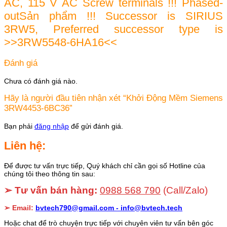
AC, 115 V AC Screw terminals !!! Phased-
outSản phẩm !!! Successor is SIRIUS
3RW5, Preferred successor type is
>>3RW5548-6HA16<<
Đánh giá
Chưa có đánh giá nào.
Hãy là người đầu tiên nhận xét “Khởi Động Mềm Siemens
3RW4453-6BC36”
Bạn phải
đăng nhập
để gửi đánh giá.
Liên hệ:
Để được tư vấn trực tiếp, Quý khách chỉ cần gọi số Hotline của
chúng tôi theo thông tin sau:
➢ Tư vấn bán hàng:
0988 568 790
(Call/Zalo)
➢ Email:
bvtech790@gmail.com -
info@bvtech.tech
Hoặc chat để trò chuyện trực tiếp với chuyên viên tư vấn bên góc