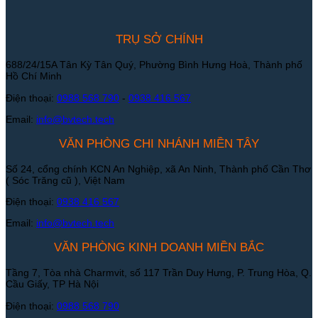
TRỤ SỞ CHÍNH
688/24/15A Tân Kỳ Tân Quý, Phường Bình Hưng Hoà, Thành phố
Hồ Chí Minh
Điện thoại:
0988 568 790
-
0938 416 567
Email:
info@bvtech.tech
VĂN PHÒNG CHI NHÁNH MIỀN TÂY
Số 24, cổng chính KCN An Nghiệp, xã An Ninh, Thành phố Cần Thơ
( Sóc Trăng cũ ), Việt Nam
Điện thoại:
0938 416 567
Email:
info@bvtech.tech
VĂN PHÒNG KINH DOANH MIỀN BẮC
Tầng 7, Tòa nhà Charmvit, số 117 Trần Duy Hưng, P. Trung Hòa, Q.
Cầu Giấy, TP Hà Nội
Điện thoại:
0988 568 790