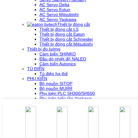
AC Servo Delta
AC Servo Estun
AC Servo Mitsubishi
AC Servo Yaskawa
Thiết bị đóng cắt
Thiết bị đóng cắt LS
Thiết bị đóng cắt Eaton
Thiết bị đóng cắt Schneider
Thiết bị đóng cắt Mitsubishi
Thiết bị đo lường
Cảm biến SHINKO
Đầu dò nhiệt độ NALEO
Cảm biến Autonics
TỦ ĐIỆN
Tủ điện hạ thế
PHỤ KIỆN
Bộ nguồn SITOP
Bộ nguồn MURR
Phụ kiện PLC SH300/SH500
Phụ kiện biến tần Yaskawa
Phụ kiện Servo Sigma 5
Phụ kiện Servo Sigma 7
HỖ TRỢ KỸ THUẬT
Tải về /Download
Giải pháp/Ứng dụng
Tài liệu tổng hợp
Tra cứu lỗi biến tần các hãng
DỰ ÁN