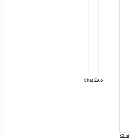
File đính kèm: (File "doc", "docx", "xls", "xlsx", "ppt",
"pptx", "pdf" /Max 10MB)
Chat Zalo
HOTLINE HỖ TRỢ
0988 568 790
8h00 - 17h00 ( Thứ 2 - Thứ 7 )
Chat