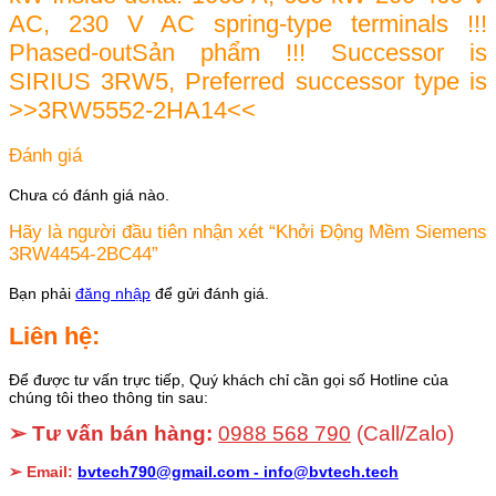
AC, 230 V AC spring-type terminals !!!
Phased-outSản phẩm !!! Successor is
SIRIUS 3RW5, Preferred successor type is
>>3RW5552-2HA14<<
Đánh giá
Chưa có đánh giá nào.
Hãy là người đầu tiên nhận xét “Khởi Động Mềm Siemens
3RW4454-2BC44”
Bạn phải
đăng nhập
để gửi đánh giá.
Liên hệ:
Để được tư vấn trực tiếp, Quý khách chỉ cần gọi số Hotline của
chúng tôi theo thông tin sau:
➢ Tư vấn bán hàng:
0988 568 790
(Call/Zalo)
➢ Email:
bvtech790@gmail.com -
info@bvtech.tech