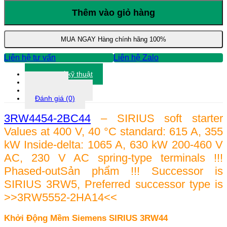
Động
Mềm
Thêm vào giỏ hàng
Siemens
3RW4454-
2BC44
MUA NGAY
Hàng chính hãng 100%
số
lượng
Liên hệ tư vấn
Liên hệ Zalo
Thông số kỹ thuật
Tài liệu
Thông tin khác
Đánh giá (0)
3RW4454-2BC44
– SIRIUS soft starter
Values at 400 V, 40 °C standard: 615 A, 355
kW Inside-delta: 1065 A, 630 kW 200-460 V
AC, 230 V AC spring-type terminals !!!
Phased-outSản phẩm !!! Successor is
SIRIUS 3RW5, Preferred successor type is
>>3RW5552-2HA14<<
Khởi Động Mềm Siemens SIRIUS 3RW44