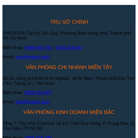
TRỤ SỞ CHÍNH
688/24/15A Tân Kỳ Tân Quý, Phường Bình Hưng Hoà, Thành phố
Hồ Chí Minh
Điện thoại:
0988 568 790
-
0938 416 567
Email:
info@bvtech.tech
VĂN PHÒNG CHI NHÁNH MIỀN TÂY
Số 24, cổng chính KCN An Nghiệp, xã An Ninh, Thành phố Cần Thơ
( Sóc Trăng cũ ), Việt Nam
Điện thoại:
0938 416 567
Email:
info@bvtech.tech
VĂN PHÒNG KINH DOANH MIỀN BẮC
Tầng 7, Tòa nhà Charmvit, số 117 Trần Duy Hưng, P. Trung Hòa, Q.
Cầu Giấy, TP Hà Nội
Điện thoại:
0988 568 790