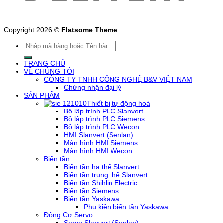
Copyright 2026 ©
Flatsome Theme
Tìm
kiếm:
TRANG CHỦ
VỀ CHÚNG TÔI
CÔNG TY TNHH CÔNG NGHỆ B&V VIỆT NAM
Chứng nhận đại lý
SẢN PHẨM
Thiết bị tự động hoá
Bộ lập trình PLC Slanvert
Bộ lập trình PLC Siemens
Bộ lập trình PLC Wecon
HMI Slanvert (Senlan)
Màn hình HMI Siemens
Màn hình HMI Wecon
Biến tần
Biến tần hạ thế Slanvert
Biến tần trung thế Slanvert
Biến tần Shihlin Electric
Biến tần Siemens
Biến tần Yaskawa
Phụ kiện biến tần Yaskawa
Động Cơ Servo
Servo Slanvert (Senlan)