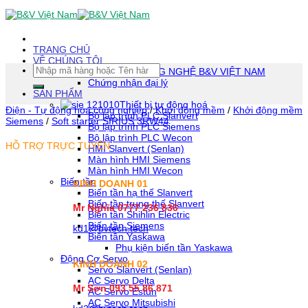
Skip
To
Content
(tạm
TRANG CHỦ
dịch)
VỀ CHÚNG TÔI
Tìm
CÔNG TY TNHH CÔNG NGHỆ B&V VIỆT NAM
kiếm:
Chứng nhận đại lý
SẢN PHẨM
Thiết bị tự động hoá
Điện - Tự động hóa công nghiệp
/
Khởi động mềm
/
Khởi động mềm
Bộ lập trình PLC Slanvert
Siemens
/
Soft starter SIRIUS 3RW44
Bộ lập trình PLC Siemens
Bộ lập trình PLC Wecon
HỖ TRỢ TRỰC TUYẾN
HMI Slanvert (Senlan)
Màn hình HMI Siemens
Màn hình HMI Wecon
Biến tần
KINH DOANH 01
Biến tần hạ thế Slanvert
Biến tần trung thế Slanvert
Mr Nghĩa 0777 236 836
Biến tần Shihlin Electric
Biến tần Siemens
kd1@bvtech.tech
Biến tần Yaskawa
Phụ kiện biến tần Yaskawa
Động Cơ Servo
KINH DOANH
02
Servo Slanvert (Senlan)
AC Servo Delta
Mr Sơn
093 55 86 871
AC Servo Estun
AC Servo Mitsubishi