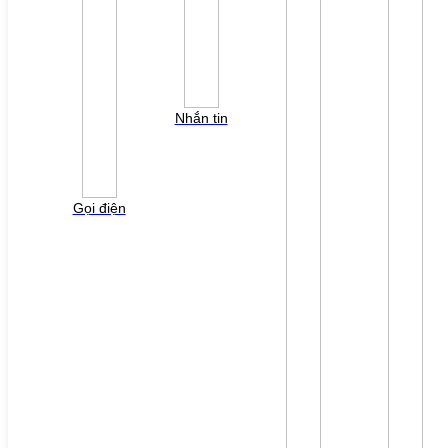
LIÊN HỆ
TUYỂN DỤNG
Đăng nhập
Tra cứu lỗi biến tần
YÊU CẦU BÁO GIÁ
Nhắn tin
Vui lòng điền thông tin form bên dưới để chúng tôi
liên hệ gởi báo giá cho quý khách!
Gọi điện