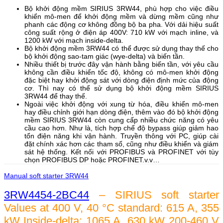
Bộ khởi động mềm SIRIUS 3RW44, phù hợp cho việc điều
khiển mô-men để khởi động mềm và dừng mềm cũng như
phanh các động cơ không đồng bộ ba pha. Với dải hiệu suất
công suất rộng ở điện áp 400V: 710 kW với mạch inline, và
1200 kW với mạch inside-delta.
Bộ khởi động mềm 3RW44 có thể được sử dụng thay thế cho
bộ khởi động sao-tam giác (wye-delta) và biến tần.
Nhiều thiết bị trước đây vận hành bằng biến tần, với yêu cầu
không cần điều khiển tốc độ, không có mô-men khởi động
đặc biệt hay khởi động sát với dòng điện định mức của động
cơ. Thì nay có thể sử dụng bộ khởi động mềm SIRIUS
3RW44 để thay thế.
Ngoài việc khởi động với xung từ hóa, điều khiển mô-men
hay điều chỉnh giới hạn dòng điện, thêm vào đó bộ khởi động
mềm SIRIUS 3RW44 còn cung cấp nhiều chức năng có yêu
cầu cao hơn. Như là, tích hợp chế độ bypass giúp giảm hao
tổn điện năng khi vận hành. Truyền thông với PC, giúp cài
đặt chính xác hơn các tham số, cũng như điều khiển và giám
sát hệ thống. Kết nối với PROFIBUS và PROFINET với tùy
chọn PROFIBUS DP hoặc PROFINET.v.v…
Manual soft starter 3RW44
3RW4454-2BC44
– SIRIUS soft starter
Values at 400 V, 40 °C standard: 615 A, 355
kW Inside-delta: 1065 A, 630 kW 200-460 V