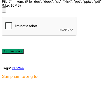
File đính kèm: (File "doc", "docx", "xls", "xlsx", "ppt", "pptx", "pdf"
/Max 10MB)
Tags:
3RW44
Sản phẩm tương tự