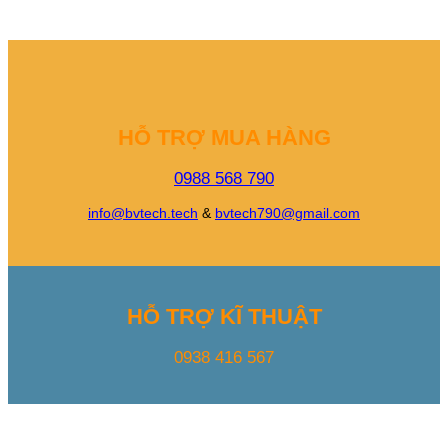
HỖ TRỢ MUA HÀNG
0988 568 790
info@bvtech.tech
&
bvtech790@gmail.com
HỖ TRỢ KĨ THUẬT
0938 416 567