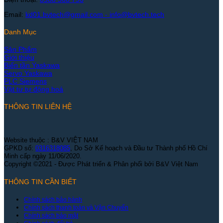
Email:
kd01.bvtech@gmail.com -
info@bvtech.tech
Danh Mục
Sản Phẩm
Giới thiệu
Biến tần Yaskawa
Servo Yaskawa
PLC Siemens
Vật tư tự động hoá
THÔNG TIN LIÊN HỆ
Website thuộc : B&V VIỆT NAM
GPKD số:
0316318085
, Do Sở Kế hoạch và Đầu tư Thành phố Hồ Chí
Minh cấp ngày 11/06/2020.
Copyright ©2021 - Được Phát triển & Phân phối bởi B&V Việt Nam
THÔNG TIN CẦN BIẾT
Chính sách bảo hành
Chính sách thanh toán và Vận Chuyển
Chính sách bảo mật