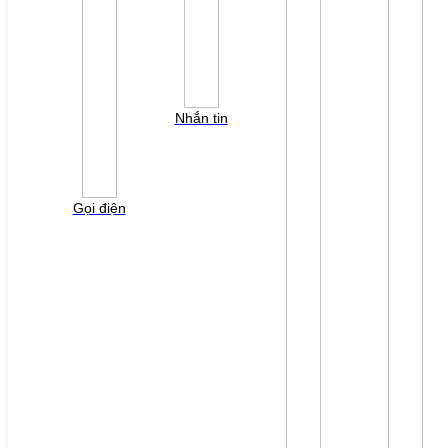
LIÊN HỆ
TUYỂN DỤNG
Đăng nhập
Tra cứu lỗi biến tần
YÊU CẦU BÁO GIÁ
Nhắn tin
Vui lòng điền thông tin form bên dưới để chúng tôi
liên hệ gởi báo giá cho quý khách!
Gọi điện