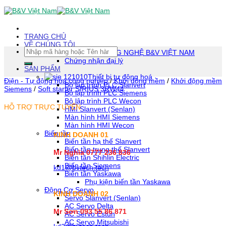
Skip
To
Content
(tạm
TRANG CHỦ
dịch)
VỀ CHÚNG TÔI
Tìm
CÔNG TY TNHH CÔNG NGHỆ B&V VIỆT NAM
kiếm:
Chứng nhận đại lý
SẢN PHẨM
Thiết bị tự động hoá
Điện - Tự động hóa công nghiệp
/
Khởi động mềm
/
Khởi động mềm
Bộ lập trình PLC Slanvert
Siemens
/
Soft starter SIRIUS 3RW44
Bộ lập trình PLC Siemens
Bộ lập trình PLC Wecon
HỖ TRỢ TRỰC TUYẾN
HMI Slanvert (Senlan)
Màn hình HMI Siemens
Màn hình HMI Wecon
Biến tần
KINH DOANH 01
Biến tần hạ thế Slanvert
Biến tần trung thế Slanvert
Mr Nghĩa 0777 236 836
Biến tần Shihlin Electric
Biến tần Siemens
kd1@bvtech.tech
Biến tần Yaskawa
Phụ kiện biến tần Yaskawa
Động Cơ Servo
KINH DOANH
02
Servo Slanvert (Senlan)
AC Servo Delta
Mr Sơn
093 55 86 871
AC Servo Estun
AC Servo Mitsubishi