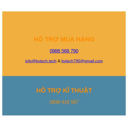
HỖ TRỢ MUA HÀNG
0988 568 790
info@bvtech.tech
&
bvtech790@gmail.com
HỖ TRỢ KĨ THUẬT
0938 416 567