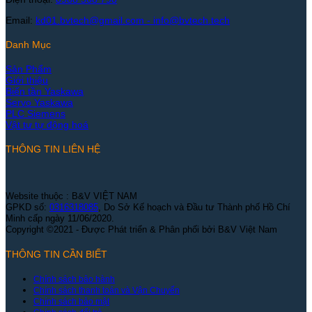
Email:
kd01.bvtech@gmail.com -
info@bvtech.tech
Danh Mục
Sản Phẩm
Giới thiệu
Biến tần Yaskawa
Servo Yaskawa
PLC Siemens
Vật tư tự động hoá
THÔNG TIN LIÊN HỆ
Website thuộc : B&V VIỆT NAM
GPKD số:
0316318085
, Do Sở Kế hoạch và Đầu tư Thành phố Hồ Chí
Minh cấp ngày 11/06/2020.
Copyright ©2021 - Được Phát triển & Phân phối bởi B&V Việt Nam
THÔNG TIN CẦN BIẾT
Chính sách bảo hành
Chính sách thanh toán và Vận Chuyển
Chính sách bảo mật