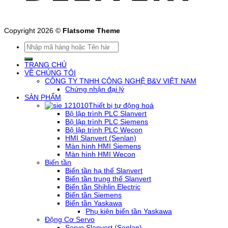
Copyright 2026 ©
Flatsome Theme
Tìm
kiếm:
TRANG CHỦ
VỀ CHÚNG TÔI
CÔNG TY TNHH CÔNG NGHỆ B&V VIỆT NAM
Chứng nhận đại lý
SẢN PHẨM
Thiết bị tự động hoá
Bộ lập trình PLC Slanvert
Bộ lập trình PLC Siemens
Bộ lập trình PLC Wecon
HMI Slanvert (Senlan)
Màn hình HMI Siemens
Màn hình HMI Wecon
Biến tần
Biến tần hạ thế Slanvert
Biến tần trung thế Slanvert
Biến tần Shihlin Electric
Biến tần Siemens
Biến tần Yaskawa
Phụ kiện biến tần Yaskawa
Động Cơ Servo
Servo Slanvert (Senlan)