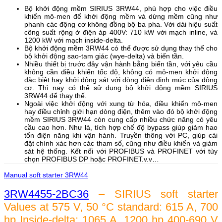
Bộ khởi động mềm SIRIUS 3RW44, phù hợp cho việc điều
khiển mô-men để khởi động mềm và dừng mềm cũng như
phanh các động cơ không đồng bộ ba pha. Với dải hiệu suất
công suất rộng ở điện áp 400V: 710 kW với mạch inline, và
1200 kW với mạch inside-delta.
Bộ khởi động mềm 3RW44 có thể được sử dụng thay thế cho
bộ khởi động sao-tam giác (wye-delta) và biến tần.
Nhiều thiết bị trước đây vận hành bằng biến tần, với yêu cầu
không cần điều khiển tốc độ, không có mô-men khởi động
đặc biệt hay khởi động sát với dòng điện định mức của động
cơ. Thì nay có thể sử dụng bộ khởi động mềm SIRIUS
3RW44 để thay thế.
Ngoài việc khởi động với xung từ hóa, điều khiển mô-men
hay điều chỉnh giới hạn dòng điện, thêm vào đó bộ khởi động
mềm SIRIUS 3RW44 còn cung cấp nhiều chức năng có yêu
cầu cao hơn. Như là, tích hợp chế độ bypass giúp giảm hao
tổn điện năng khi vận hành. Truyền thông với PC, giúp cài
đặt chính xác hơn các tham số, cũng như điều khiển và giám
sát hệ thống. Kết nối với PROFIBUS và PROFINET với tùy
chọn PROFIBUS DP hoặc PROFINET.v.v…
Manual soft starter 3RW44
3RW4455-2BC36
– SIRIUS soft starter
Values at 575 V, 50 °C standard: 615 A, 700
hp Inside-delta: 1065 A, 1200 hp 400-690 V