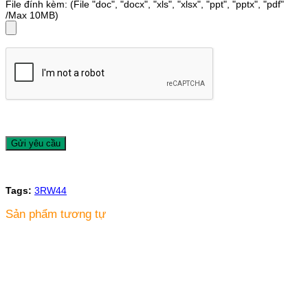
File đính kèm: (File "doc", "docx", "xls", "xlsx", "ppt", "pptx", "pdf"
/Max 10MB)
Tags:
3RW44
Sản phẩm tương tự