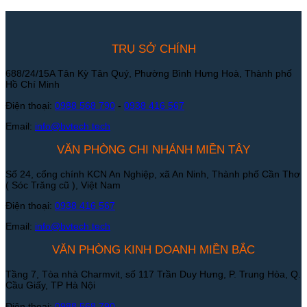
TRỤ SỞ CHÍNH
688/24/15A Tân Kỳ Tân Quý, Phường Bình Hưng Hoà, Thành phố
Hồ Chí Minh
Điện thoại:
0988 568 790
-
0938 416 567
Email:
info@bvtech.tech
VĂN PHÒNG CHI NHÁNH MIỀN TÂY
Số 24, cổng chính KCN An Nghiệp, xã An Ninh, Thành phố Cần Thơ
( Sóc Trăng cũ ), Việt Nam
Điện thoại:
0938 416 567
Email:
info@bvtech.tech
VĂN PHÒNG KINH DOANH MIỀN BẮC
Tầng 7, Tòa nhà Charmvit, số 117 Trần Duy Hưng, P. Trung Hòa, Q.
Cầu Giấy, TP Hà Nội
Điện thoại:
0988 568 790