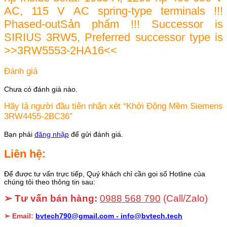
AC, 115 V AC spring-type terminals !!!
Phased-outSản phẩm !!! Successor is
SIRIUS 3RW5, Preferred successor type is
>>3RW5553-2HA16<<
Đánh giá
Chưa có đánh giá nào.
Hãy là người đầu tiên nhận xét “Khởi Động Mềm Siemens
3RW4455-2BC36”
Bạn phải
đăng nhập
để gửi đánh giá.
Liên hệ:
Để được tư vấn trực tiếp, Quý khách chỉ cần gọi số Hotline của
chúng tôi theo thông tin sau:
➢ Tư vấn bán hàng:
0988 568 790
(Call/Zalo)
➢ Email:
bvtech790@gmail.com -
info@bvtech.tech