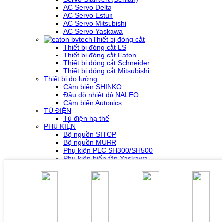
AC Servo Delta
AC Servo Estun
AC Servo Mitsubishi
AC Servo Yaskawa
Thiết bị đóng cắt
Thiết bị đóng cắt LS
Thiết bị đóng cắt Eaton
Thiết bị đóng cắt Schneider
Thiết bị đóng cắt Mitsubishi
Thiết bị đo lường
Cảm biến SHINKO
Đầu dò nhiệt độ NALEO
Cảm biến Autonics
TỦ ĐIỆN
Tủ điện hạ thế
PHỤ KIỆN
Bộ nguồn SITOP
Bộ nguồn MURR
Phụ kiện PLC SH300/SH500
Phụ kiện biến tần Yaskawa
Phụ kiện Servo Sigma 5
Phụ kiện Servo Sigma 7
HỖ TRỢ KỸ THUẬT
Tải về /Download
Giải pháp/Ứng dụng
Tài liệu tổng hợp
Tra cứu lỗi biến tần các hãng
DỰ ÁN