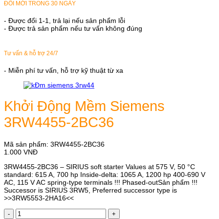
ĐỔI MỚI TRONG 30 NGÀY
- Được đổi 1-1, trả lại nếu sản phẩm lỗi
- Được trả sản phẩm nếu tư vấn không đúng
Tư vấn & hỗ trợ 24/7
- Miễn phí tư vấn, hỗ trợ kỹ thuật từ xa
Khởi Động Mềm Siemens
3RW4455-2BC36
Mã sản phẩm:
3RW4455-2BC36
1.000
VNĐ
3RW4455-2BC36 – SIRIUS soft starter Values at 575 V, 50 °C
standard: 615 A, 700 hp Inside-delta: 1065 A, 1200 hp 400-690 V
AC, 115 V AC spring-type terminals !!! Phased-outSản phẩm !!!
Successor is SIRIUS 3RW5, Preferred successor type is
>>3RW5553-2HA16<<
Khởi