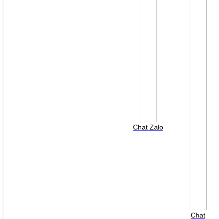
File đính kèm: (File "doc", "docx", "xls", "xlsx", "ppt",
"pptx", "pdf" /Max 10MB)
Chat Zalo
HOTLINE HỖ TRỢ
0988 568 790
8h00 - 17h00 ( Thứ 2 - Thứ 7 )
Chat