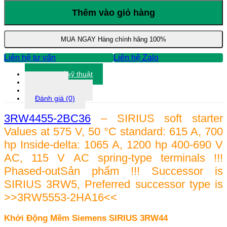
Động
Mềm
Thêm vào giỏ hàng
Siemens
3RW4455-
2BC36
MUA NGAY
Hàng chính hãng 100%
số
lượng
Liên hệ tư vấn
Liên hệ Zalo
Thông số kỹ thuật
Tài liệu
Thông tin khác
Đánh giá (0)
3RW4455-2BC36
– SIRIUS soft starter
Values at 575 V, 50 °C standard: 615 A, 700
hp Inside-delta: 1065 A, 1200 hp 400-690 V
AC, 115 V AC spring-type terminals !!!
Phased-outSản phẩm !!! Successor is
SIRIUS 3RW5, Preferred successor type is
>>3RW5553-2HA16<<
Khởi Động Mềm Siemens SIRIUS 3RW44