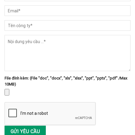
File đính kèm: (File "doc", "docx", "xls", "xlsx", "ppt", "pptx", "pdf" /Max
10MB)