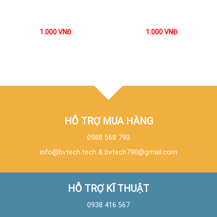
1.000
VNĐ
1.000
VNĐ
HỖ TRỢ MUA HÀNG
0988 568 790
info@bvtech.tech
&
bvtech790@gmail.com
HỖ TRỢ KĨ THUẬT
0938 416 567