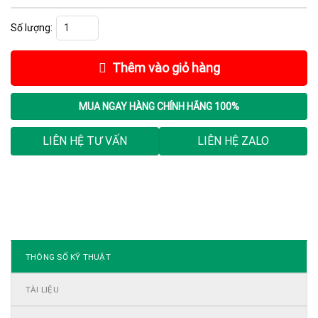
Khởi Động Mềm Siemens 3RW4456-2BC34 số lượng
Thêm vào giỏ hàng
MUA NGAY
HÀNG CHÍNH HÃNG 100%
LIÊN HỆ TƯ VẤN
LIÊN HỆ ZALO
THÔNG SỐ KỸ THUẬT
TÀI LIỆU