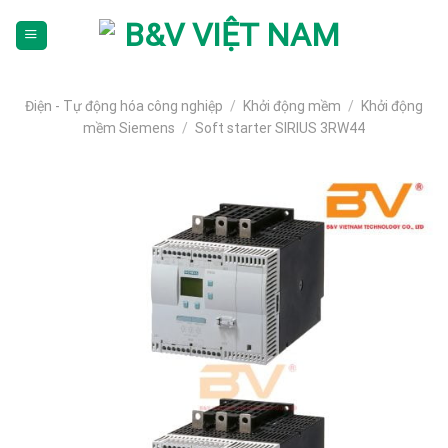
Skip
To
Content
(tạm
dịch)
Điện - Tự động hóa công nghiệp
/
Khởi động mềm
/
Khởi động
mềm Siemens
/
Soft starter SIRIUS 3RW44