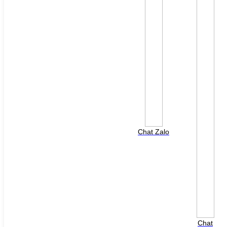
File đính kèm: (File "doc", "docx", "xls", "xlsx", "ppt",
"pptx", "pdf" /Max 10MB)
Chat Zalo
HOTLINE HỖ TRỢ
0988 568 790
8h00 - 17h00 ( Thứ 2 - Thứ 7 )
Chat