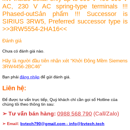
AC, 230 V AC spring-type terminals !!!
Phased-outSản phẩm !!! Successor is
SIRIUS 3RW5, Preferred successor type is
>>3RW5554-2HA16<<
Đánh giá
Chưa có đánh giá nào.
Hãy là người đầu tiên nhận xét “Khởi Động Mềm Siemens
3RW4456-2BC46”
Bạn phải
đăng nhập
để gửi đánh giá.
Liên hệ:
Để được tư vấn trực tiếp, Quý khách chỉ cần gọi số Hotline của
chúng tôi theo thông tin sau:
➢ Tư vấn bán hàng:
0988 568 790
(Call/Zalo)
➢ Email:
bvtech790@gmail.com -
info@bvtech.tech