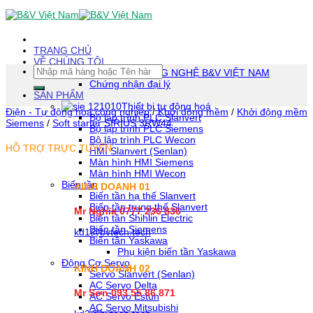
Skip
To
Content
(tạm
TRANG CHỦ
dịch)
VỀ CHÚNG TÔI
Tìm
CÔNG TY TNHH CÔNG NGHỆ B&V VIỆT NAM
kiếm:
Chứng nhận đại lý
SẢN PHẨM
Thiết bị tự động hoá
Điện - Tự động hóa công nghiệp
/
Khởi động mềm
/
Khởi động mềm
Bộ lập trình PLC Slanvert
Siemens
/
Soft starter SIRIUS 3RW44
Bộ lập trình PLC Siemens
Bộ lập trình PLC Wecon
HỖ TRỢ TRỰC TUYẾN
HMI Slanvert (Senlan)
Màn hình HMI Siemens
Màn hình HMI Wecon
Biến tần
KINH DOANH 01
Biến tần hạ thế Slanvert
Biến tần trung thế Slanvert
Mr Nghĩa 0777 236 836
Biến tần Shihlin Electric
Biến tần Siemens
kd1@bvtech.tech
Biến tần Yaskawa
Phụ kiện biến tần Yaskawa
Động Cơ Servo
KINH DOANH
02
Servo Slanvert (Senlan)
AC Servo Delta
Mr Sơn
093 55 86 871
AC Servo Estun
AC Servo Mitsubishi