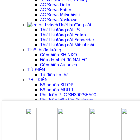
AC Servo Delta
AC Servo Estun
AC Servo Mitsubishi
AC Servo Yaskawa
Thiết bị đóng cắt
Thiết bị đóng cắt LS
Thiết bị đóng cắt Eaton
Thiết bị đóng cắt Schneider
Thiết bị đóng cắt Mitsubishi
Thiết bị đo lường
Cảm biến SHINKO
Đầu dò nhiệt độ NALEO
Cảm biến Autonics
TỦ ĐIỆN
Tủ điện hạ thế
PHỤ KIỆN
Bộ nguồn SITOP
Bộ nguồn MURR
Phụ kiện PLC SH300/SH500
Phụ kiện biến tần Yaskawa
Phụ kiện Servo Sigma 5
Phụ kiện Servo Sigma 7
HỖ TRỢ KỸ THUẬT
Tải về /Download
Giải pháp/Ứng dụng
Tài liệu tổng hợp
Tra cứu lỗi biến tần các hãng
DỰ ÁN