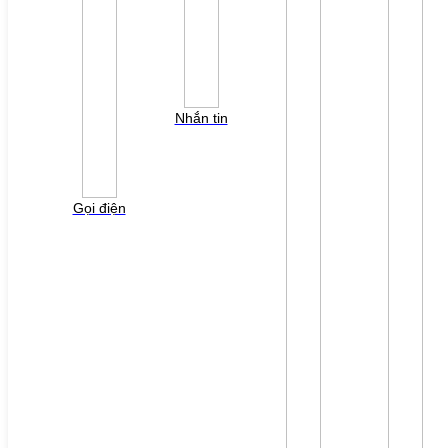
LIÊN HỆ
TUYỂN DỤNG
Đăng nhập
Tra cứu lỗi biến tần
YÊU CẦU BÁO GIÁ
Nhắn tin
Vui lòng điền thông tin form bên dưới để chúng tôi
liên hệ gởi báo giá cho quý khách!
Gọi điện