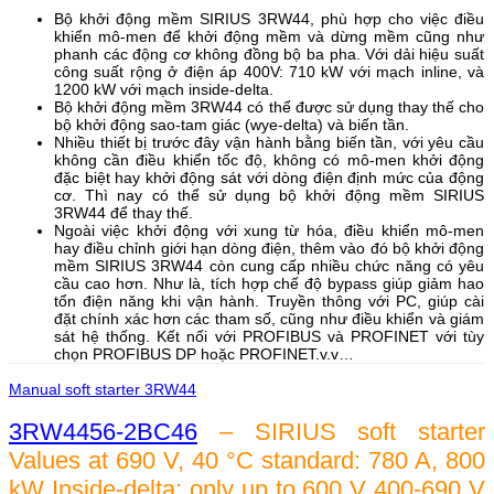
Bộ khởi động mềm SIRIUS 3RW44, phù hợp cho việc điều
khiển mô-men để khởi động mềm và dừng mềm cũng như
phanh các động cơ không đồng bộ ba pha. Với dải hiệu suất
công suất rộng ở điện áp 400V: 710 kW với mạch inline, và
1200 kW với mạch inside-delta.
Bộ khởi động mềm 3RW44 có thể được sử dụng thay thế cho
bộ khởi động sao-tam giác (wye-delta) và biến tần.
Nhiều thiết bị trước đây vận hành bằng biến tần, với yêu cầu
không cần điều khiển tốc độ, không có mô-men khởi động
đặc biệt hay khởi động sát với dòng điện định mức của động
cơ. Thì nay có thể sử dụng bộ khởi động mềm SIRIUS
3RW44 để thay thế.
Ngoài việc khởi động với xung từ hóa, điều khiển mô-men
hay điều chỉnh giới hạn dòng điện, thêm vào đó bộ khởi động
mềm SIRIUS 3RW44 còn cung cấp nhiều chức năng có yêu
cầu cao hơn. Như là, tích hợp chế độ bypass giúp giảm hao
tổn điện năng khi vận hành. Truyền thông với PC, giúp cài
đặt chính xác hơn các tham số, cũng như điều khiển và giám
sát hệ thống. Kết nối với PROFIBUS và PROFINET với tùy
chọn PROFIBUS DP hoặc PROFINET.v.v…
Manual soft starter 3RW44
3RW4456-2BC46
– SIRIUS soft starter
Values at 690 V, 40 °C standard: 780 A, 800
kW Inside-delta: only up to 600 V 400-690 V