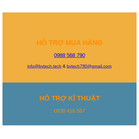
HỖ TRỢ MUA HÀNG
0988 568 790
info@bvtech.tech
&
bvtech790@gmail.com
HỖ TRỢ KĨ THUẬT
0938 416 567