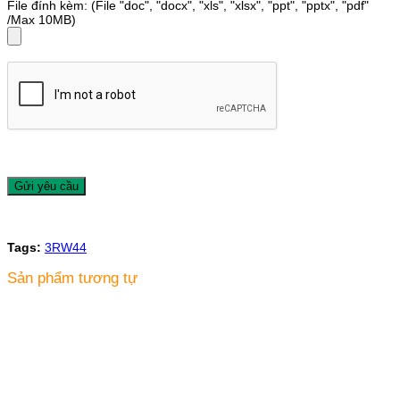
File đính kèm: (File "doc", "docx", "xls", "xlsx", "ppt", "pptx", "pdf"
/Max 10MB)
Tags:
3RW44
Sản phẩm tương tự