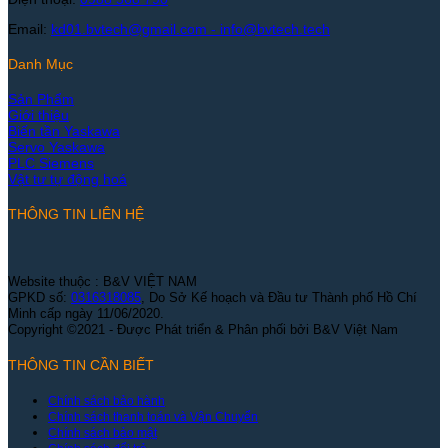
Email:
kd01.bvtech@gmail.com -
info@bvtech.tech
Danh Mục
Sản Phẩm
Giới thiệu
Biến tần Yaskawa
Servo Yaskawa
PLC Siemens
Vật tư tự động hoá
THÔNG TIN LIÊN HỆ
Website thuộc : B&V VIỆT NAM
GPKD số:
0316318085
, Do Sở Kế hoạch và Đầu tư Thành phố Hồ Chí
Minh cấp ngày 11/06/2020.
Copyright ©2021 - Được Phát triển & Phân phối bởi B&V Việt Nam
THÔNG TIN CẦN BIẾT
Chính sách bảo hành
Chính sách thanh toán và Vận Chuyển
Chính sách bảo mật