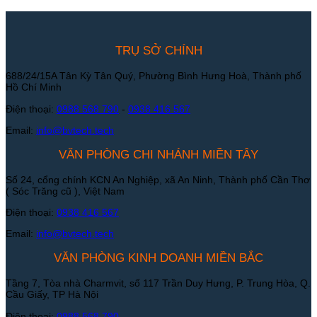
TRỤ SỞ CHÍNH
688/24/15A Tân Kỳ Tân Quý, Phường Bình Hưng Hoà, Thành phố
Hồ Chí Minh
Điện thoại:
0988 568 790
-
0938 416 567
Email:
info@bvtech.tech
VĂN PHÒNG CHI NHÁNH MIỀN TÂY
Số 24, cổng chính KCN An Nghiệp, xã An Ninh, Thành phố Cần Thơ
( Sóc Trăng cũ ), Việt Nam
Điện thoại:
0938 416 567
Email:
info@bvtech.tech
VĂN PHÒNG KINH DOANH MIỀN BẮC
Tầng 7, Tòa nhà Charmvit, số 117 Trần Duy Hưng, P. Trung Hòa, Q.
Cầu Giấy, TP Hà Nội
Điện thoại:
0988 568 790