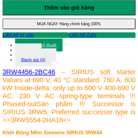
Động
Mềm
Thêm vào giỏ hàng
Siemens
3RW4456-
2BC46
MUA NGAY
Hàng chính hãng 100%
số
lượng
Liên hệ tư vấn
Liên hệ Zalo
Thông số kỹ thuật
Tài liệu
Thông tin khác
Đánh giá (0)
3RW4456-2BC46
– SIRIUS soft starter
Values at 690 V, 40 °C standard: 780 A, 800
kW Inside-delta: only up to 600 V 400-690 V
AC, 230 V AC spring-type terminals !!!
Phased-outSản phẩm !!! Successor is
SIRIUS 3RW5, Preferred successor type is
>>3RW5554-2HA16<<
Khởi Động Mềm Siemens SIRIUS 3RW44