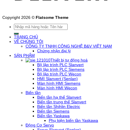
Copyright 2026 ©
Flatsome Theme
Tìm
kiếm:
TRANG CHỦ
VỀ CHÚNG TÔI
CÔNG TY TNHH CÔNG NGHỆ B&V VIỆT NAM
Chứng nhận đại lý
SẢN PHẨM
Thiết bị tự động hoá
Bộ lập trình PLC Slanvert
Bộ lập trình PLC Siemens
Bộ lập trình PLC Wecon
HMI Slanvert (Senlan)
Màn hình HMI Siemens
Màn hình HMI Wecon
Biến tần
Biến tần hạ thế Slanvert
Biến tần trung thế Slanvert
Biến tần Shihlin Electric
Biến tần Siemens
Biến tần Yaskawa
Phụ kiện biến tần Yaskawa
Động Cơ Servo
Servo Slanvert (Senlan)