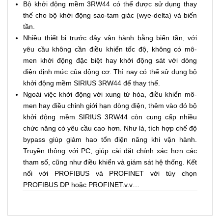
Bộ khởi động mềm 3RW44 có thể được sử dụng thay
thế cho bộ khởi động sao-tam giác (wye-delta) và biến
tần.
Nhiều thiết bị trước đây vận hành bằng biến tần, với
yêu cầu không cần điều khiển tốc độ, không có mô-
men khởi động đặc biệt hay khởi động sát với dòng
điện định mức của động cơ. Thì nay có thể sử dụng bộ
khởi động mềm SIRIUS 3RW44 để thay thế.
Ngoài việc khởi động với xung từ hóa, điều khiển mô-
men hay điều chỉnh giới hạn dòng điện, thêm vào đó bộ
khởi động mềm SIRIUS 3RW44 còn cung cấp nhiều
chức năng có yêu cầu cao hơn. Như là, tích hợp chế độ
bypass giúp giảm hao tổn điện năng khi vận hành.
Truyền thông với PC, giúp cài đặt chính xác hơn các
tham số, cũng như điều khiển và giám sát hệ thống. Kết
nối với PROFIBUS và PROFINET với tùy chọn
PROFIBUS DP hoặc PROFINET.v.v…