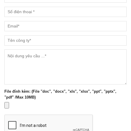
File đính kèm: (File "doc", "docx", "xls", "xlsx", "ppt", "pptx",
"pdf" /Max 10MB)