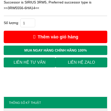
Successor is SIRIUS 3RW5, Preferred successor type is
>>3RW5556-6HA14<<
Khởi Động Mềm Siemens 3RW4457-6BC34 số lượng
Thêm vào giỏ hàng
MUA NGAY
HÀNG CHÍNH HÃNG 100%
LIÊN HỆ TƯ VẤN
LIÊN HỆ ZALO
THÔNG SỐ KỸ THUẬT