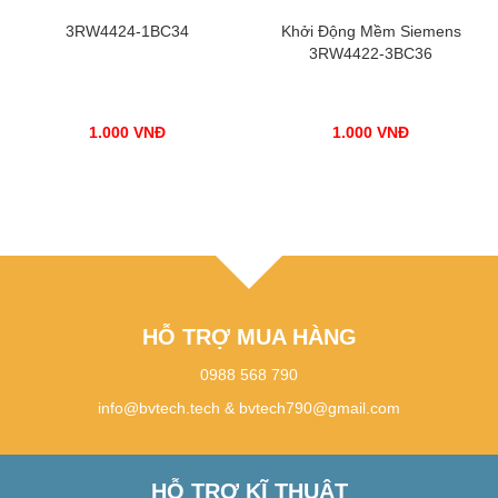
3RW4424-1BC34
Khởi Động Mềm Siemens
3RW4422-3BC36
1.000
VNĐ
1.000
VNĐ
HỖ TRỢ MUA HÀNG
0988 568 790
info@bvtech.tech
&
bvtech790@gmail.com
HỖ TRỢ KĨ THUẬT