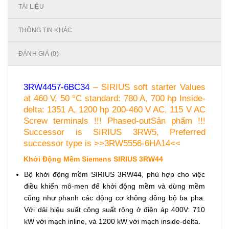
TÀI LIỆU
THÔNG TIN KHÁC
ĐÁNH GIÁ (0)
3RW4457-6BC34
– SIRIUS soft starter Values
at 460 V, 50 °C standard: 780 A, 700 hp Inside-
delta: 1351 A, 1200 hp 200-460 V AC, 115 V AC
Screw terminals !!! Phased-outSản phẩm !!!
Successor is SIRIUS 3RW5, Preferred
successor type is >>3RW5556-6HA14<<
Khởi Động Mềm Siemens SIRIUS 3RW44
Bộ khởi động mềm SIRIUS 3RW44, phù hợp cho việc
điều khiển mô-men để khởi động mềm và dừng mềm
cũng như phanh các động cơ không đồng bộ ba pha.
Với dải hiệu suất công suất rộng ở điện áp 400V: 710
kW với mạch inline, và 1200 kW với mạch inside-delta.