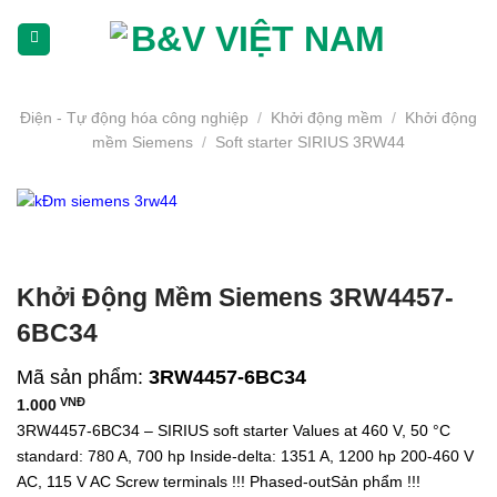
Skip
To
Content
(tạm
dịch)
Điện - Tự động hóa công nghiệp
/
Khởi động mềm
/
Khởi động
mềm Siemens
/
Soft starter SIRIUS 3RW44
Khởi Động Mềm Siemens 3RW4457-
6BC34
Mã sản phẩm:
3RW4457-6BC34
VNĐ
1.000
3RW4457-6BC34 – SIRIUS soft starter Values at 460 V, 50 °C
standard: 780 A, 700 hp Inside-delta: 1351 A, 1200 hp 200-460 V
AC, 115 V AC Screw terminals !!! Phased-outSản phẩm !!!