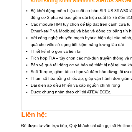
Khởi Động Mềm Siemens SIRIUS 3RW5
Bộ khởi động mềm hiệu suất cơ bản SIRIUS 3RW50 là 
động cơ 2 pha và bao gồm dải hiệu suất từ 75 đến 31
Các module HMI tùy chọn để lắp đặt trên cánh cửa t
EtherNet/IP và Modbus) và bảo vệ động cơ bằng tín hiệ
Với công nghệ chuyển mạch hybrid hiện đại của mìn
quả cho việc sử dụng tiết kiệm năng lượng lâu dài.
Thiết kế nhỏ gọn và tiện lợi
Tích hợp TIA – tùy chọn các mô-đun truyền thông và
Bảo vệ quá tải động cơ và bảo vệ thiết bị nội tại mà 
Soft Torque, giảm tải cơ học và đảm bảo dừng tối ưu
Tham số hóa bằng chiếc áp, giúp vận hành đơn giản
Dải điện áp điều khiển và cấp nguồn chính rộng
Được chứng nhận theo chỉ thị ATEX/IECEx.
Liên hệ:
Để được tư vấn trực tiếp, Quý khách chỉ cần gọi số Hotline 