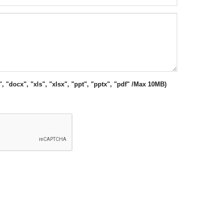
", "docx", "xls", "xlsx", "ppt", "pptx", "pdf" /Max 10MB)