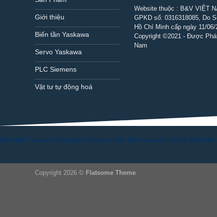
Website thuộc : B&V VIỆT 
Giới thiệu
GPKD số:
0316318085
, Do 
Hồ Chí Minh cấp ngày 11/06/
Biến tần Yaskawa
Copyright ©2021 - Được Phát
Nam
Servo Yaskawa
PLC Siemens
Vật tư tự động hoá
Biến tần Yaskawa
Bien tan Yaskawa
Biến tần Yaskawa A1000
Biến tầ
Copyright 2026 ©
Flatsome Theme