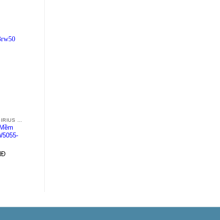
+
+
SOFT STARTER SIRIUS 3RW50
SOFT STARTER SIRIUS 3RW50
SOFT STARTER SIRIUS 3RW50
 Mềm
Khởi Động Mềm
Khởi Động Mềm
W5055-
Siemens 3RW5056-
Siemens 3RW5056-
6AB15
6TB04
NĐ
1.000
VNĐ
1.000
VNĐ