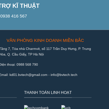
TRỢ KĨ THUẬT
0938 416 567
VĂN PHÒNG KINH DOANH MIỀN BẮC
Tầng 7, Tòa nhà Charmvit, số 117 Trần Duy Hưng, P. Trung
Hòa, Q. Cầu Giấy, TP Hà Nội
Điện thoại:
0988 568 790
Email:
kd01.bvtech@gmail.com -
info@bvtech.tech
THANH TOÁN LINH HOẠT