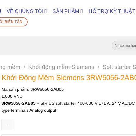
Ủ
VỀ CHÚNG TÔI
SẢN PHẨM
HỖ TRỢ KỸ THUẬT
ỖI BIẾN TẦN
Tìm
kiếm:
ộng mềm
/
Khởi động mềm Siemens
/
Soft starte
Khởi Động Mềm Siemens 3RW5056-2AB
Mã sản phẩm:
3RW5056-2AB05
1.000
VNĐ
3RW5056-2AB05
– SIRIUS soft starter 400-600 V 171 A, 24 V AC/DC 
type terminals Analog output