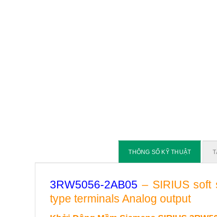
THÔNG SỐ KỸ THUẬT
T
3RW5056-2AB05
– SIRIUS soft 
type terminals Analog output