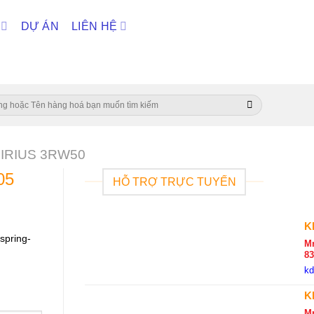
DỰ ÁN
LIÊN HỆ
r SIRIUS 3RW50
05
HỖ TRỢ TRỰC TUYẾN
K
spring-
Mr
8
k
K
M