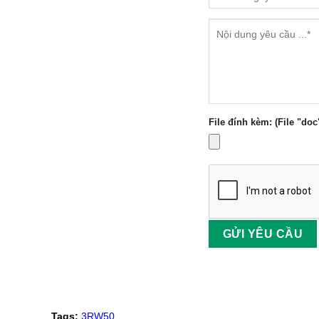
File đính kèm: (File "doc
Tags:
3RW50