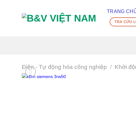
Skip
To
TRANG CH
Content
TRA CỨU L
(tạm
dịch)
Điện - Tự động hóa công nghiệp
/
Khởi đ