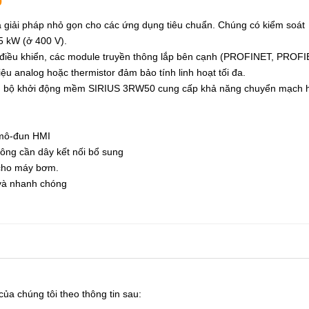
0
giải pháp nhỏ gọn cho các ứng dụng tiêu chuẩn. Chúng có kiểm soát
5 kW (ở 400 V).
ủ điều khiển, các module truyền thông lắp bên cạnh (PROFINET, PROF
u analog hoặc thermistor đảm bảo tính linh hoạt tối đa.
h, bộ khởi động mềm SIRIUS 3RW50 cung cấp khả năng chuyển mạch 
 mô-đun HMI
không cần dây kết nối bổ sung
 cho máy bơm.
 và nhanh chóng
của chúng tôi theo thông tin sau: