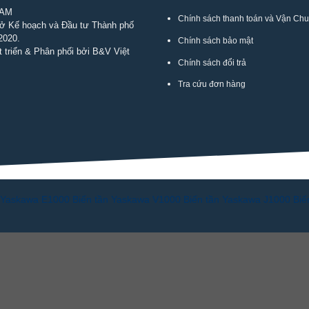
NAM
Chính sách thanh toán và Vận Ch
Sở Kế hoạch và Đầu tư Thành phố
2020.
Chính sách bảo mật
 triển & Phân phối bởi B&V Việt
Chính sách đổi trả
Tra cứu đơn hàng
n Yaskawa E1000
Biến tần Yaskawa V1000
Biến tần Yaskawa J1000
Biế