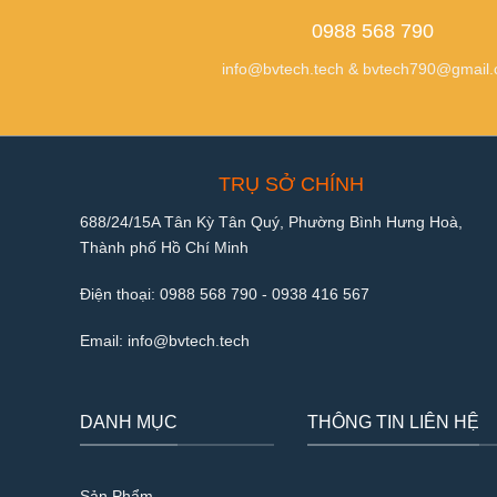
0988 568 790
info@bvtech.tech
&
bvtech790@gmail
TRỤ SỞ CHÍNH
688/24/15A Tân Kỳ Tân Quý, Phường Bình Hưng Hoà,
Thành phố Hồ Chí Minh
Điện thoại:
0988 568 790
-
0938 416 567
Email:
info@bvtech.tech
DANH MỤC
THÔNG TIN LIÊN HỆ
Sản Phẩm