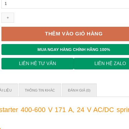
Khởi
Động
Mềm
Siemens
3RW5056-
2AB05
THÊM VÀO GIỎ HÀNG
số
lượng
MUA NGAY
HÀNG CHÍNH HÃNG 100%
LIÊN HỆ TƯ VẤN
LIÊN HỆ ZALO
ÀI LIỆU
THÔNG TIN KHÁC
ĐÁNH GIÁ (0)
starter 400-600 V 171 A, 24 V AC/DC spri