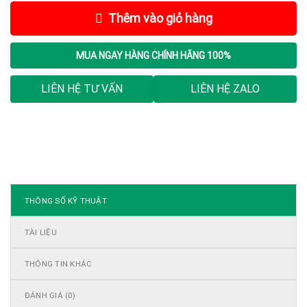
Thêm vào giỏ hàng
MUA NGAY
HÀNG CHÍNH HÃNG 100%
LIÊN HỆ TƯ VẤN
LIÊN HỆ ZALO
THÔNG SỐ KỸ THUẬT
TÀI LIỆU
THÔNG TIN KHÁC
ĐÁNH GIÁ (0)