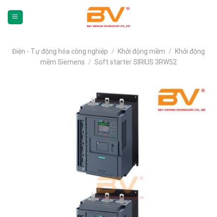
Skip
To
Content
(tạm
dịch)
Điện - Tự động hóa công nghiệp
/
Khởi động mềm
/
Khởi động
mềm Siemens
/
Soft starter SIRIUS 3RW52