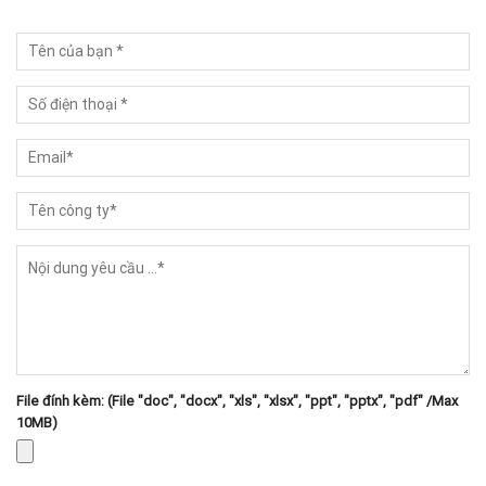
File đính kèm: (File "doc", "docx", "xls", "xlsx", "ppt", "pptx", "pdf" /Max
10MB)