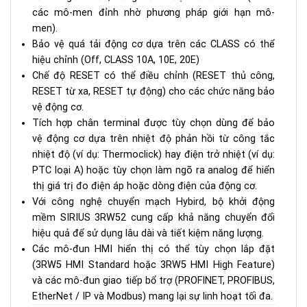
các mô-men đỉnh nhờ phương pháp giới hạn mô-
men).
Bảo vệ quá tải động cơ dựa trên các CLASS có thể
hiệu chỉnh (Off, CLASS 10A, 10E, 20E)
Chế độ RESET có thể điều chỉnh (RESET thủ công,
RESET từ xa, RESET tự động) cho các chức năng bảo
vệ động cơ.
Tích hợp chân terminal được tùy chọn dùng để bảo
vệ động cơ dựa trên nhiệt độ phản hồi từ công tắc
nhiệt độ (ví dụ: Thermoclick) hay điện trở nhiệt (ví dụ:
PTC loại A) hoặc tùy chọn làm ngõ ra analog để hiển
thị giá trị đo điện áp hoặc dòng điện của động cơ.
Với công nghệ chuyển mạch Hybird, bộ khởi động
mềm SIRIUS 3RW52 cung cấp khả năng chuyển đổi
hiệu quả để sử dụng lâu dài và tiết kiệm năng lượng.
Các mô-đun HMI hiển thị có thể tùy chọn lắp đặt
(3RW5 HMI Standard hoặc 3RW5 HMI High Feature)
và các mô-đun giao tiếp bổ trợ (PROFINET, PROFIBUS,
EtherNet / IP và Modbus) mang lại sự linh hoạt tối đa.