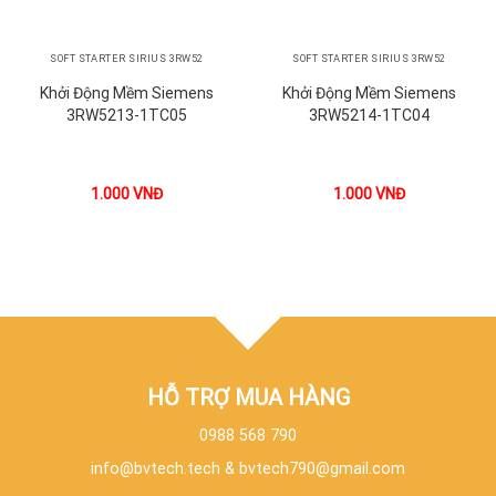
SOFT STARTER SIRIUS 3RW52
SOFT STARTER SIRIUS 3RW52
Khởi Động Mềm Siemens
Khởi Động Mềm Siemens
3RW5213-1TC05
3RW5214-1TC04
1.000
VNĐ
1.000
VNĐ
HỖ TRỢ MUA HÀNG
0988 568 790
info@bvtech.tech
&
bvtech790@gmail.com