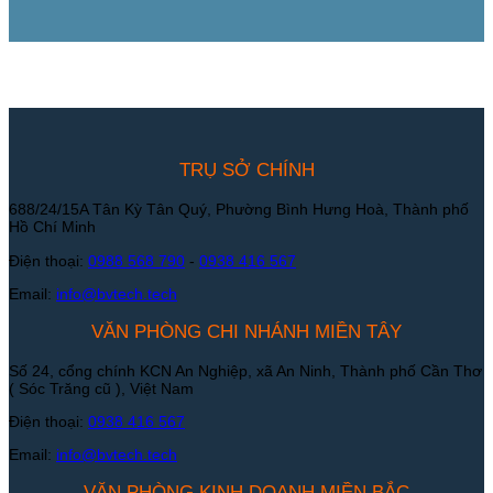
TRỤ SỞ CHÍNH
688/24/15A Tân Kỳ Tân Quý, Phường Bình Hưng Hoà, Thành phố
Hồ Chí Minh
Điện thoại:
0988 568 790
-
0938 416 567
Email:
info@bvtech.tech
VĂN PHÒNG CHI NHÁNH MIỀN TÂY
Số 24, cổng chính KCN An Nghiệp, xã An Ninh, Thành phố Cần Thơ
( Sóc Trăng cũ ), Việt Nam
Điện thoại:
0938 416 567
Email:
info@bvtech.tech
VĂN PHÒNG KINH DOANH MIỀN BẮC