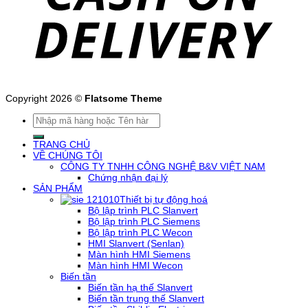
Copyright 2026 ©
Flatsome Theme
Tìm
kiếm:
TRANG CHỦ
VỀ CHÚNG TÔI
CÔNG TY TNHH CÔNG NGHỆ B&V VIỆT NAM
Chứng nhận đại lý
SẢN PHẨM
Thiết bị tự động hoá
Bộ lập trình PLC Slanvert
Bộ lập trình PLC Siemens
Bộ lập trình PLC Wecon
HMI Slanvert (Senlan)
Màn hình HMI Siemens
Màn hình HMI Wecon
Biến tần
Biến tần hạ thế Slanvert
Biến tần trung thế Slanvert