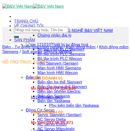
Skip
To
Content
(tạm
TRANG CHỦ
dịch)
VỀ CHÚNG TÔI
Tìm
CÔNG TY TNHH CÔNG NGHỆ B&V VIỆT NAM
kiếm:
Chứng nhận đại lý
SẢN PHẨM
Thiết bị tự động hoá
Điện - Tự động hóa công nghiệp
/
Khởi động mềm
/
Khởi động mềm
Bộ lập trình PLC Slanvert
Siemens
/
Soft starter SIRIUS 3RW55
Bộ lập trình PLC Siemens
Bộ lập trình PLC Wecon
HỖ TRỢ TRỰC TUYẾN
HMI Slanvert (Senlan)
Màn hình HMI Siemens
Màn hình HMI Wecon
Biến tần
KINH DOANH 01
Biến tần hạ thế Slanvert
Biến tần trung thế Slanvert
Mr Nghĩa 0777 236 836
Biến tần Shihlin Electric
Biến tần Siemens
kd1@bvtech.tech
Biến tần Yaskawa
Phụ kiện biến tần Yaskawa
Động Cơ Servo
KINH DOANH
02
Servo Slanvert (Senlan)
AC Servo Delta
Mr Sơn
093 55 86 871
AC Servo Estun
AC Servo Mitsubishi