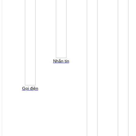
HỖ TRỢ KỸ THUẬT
Tải về /Download
Giải pháp/Ứng dụng
Tài liệu tổng hợp
Tra cứu lỗi biến tần các hãng
DỰ ÁN
LIÊN HỆ
TUYỂN DỤNG
Đăng nhập
Tra cứu lỗi biến tần
YÊU CẦU BÁO GIÁ
Nhắn tin
Vui lòng điền thông tin form bên dưới để chúng tôi
liên hệ gởi báo giá cho quý khách!
Gọi điện