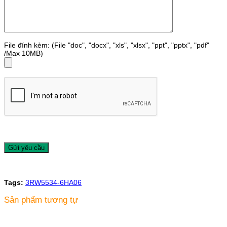
File đính kèm: (File "doc", "docx", "xls", "xlsx", "ppt", "pptx", "pdf"
/Max 10MB)
Tags:
3RW5534-6HA06
Sản phẩm tương tự