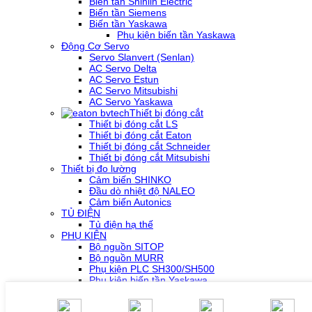
Biến tần Shihlin Electric
Biến tần Siemens
Biến tần Yaskawa
Phụ kiện biến tần Yaskawa
Động Cơ Servo
Servo Slanvert (Senlan)
AC Servo Delta
AC Servo Estun
AC Servo Mitsubishi
AC Servo Yaskawa
Thiết bị đóng cắt
Thiết bị đóng cắt LS
Thiết bị đóng cắt Eaton
Thiết bị đóng cắt Schneider
Thiết bị đóng cắt Mitsubishi
Thiết bị đo lường
Cảm biến SHINKO
Đầu dò nhiệt độ NALEO
Cảm biến Autonics
TỦ ĐIỆN
Tủ điện hạ thế
PHỤ KIỆN
Bộ nguồn SITOP
Bộ nguồn MURR
Phụ kiện PLC SH300/SH500
Phụ kiện biến tần Yaskawa
Phụ kiện Servo Sigma 5
Phụ kiện Servo Sigma 7