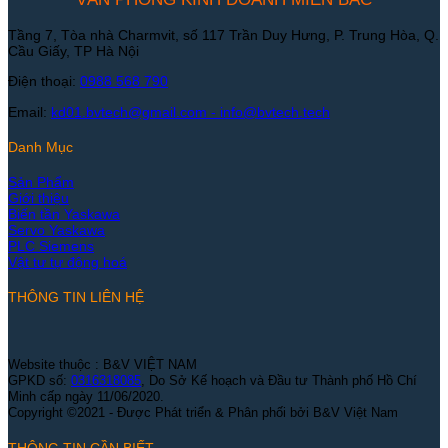
Tầng 7, Tòa nhà Charmvit, số 117 Trần Duy Hưng, P. Trung Hòa, Q.
Cầu Giấy, TP Hà Nội
Điện thoại:
0988 568 790
Email:
kd01.bvtech@gmail.com -
info@bvtech.tech
Danh Mục
Sản Phẩm
Giới thiệu
Biến tần Yaskawa
Servo Yaskawa
PLC Siemens
Vật tư tự động hoá
THÔNG TIN LIÊN HỆ
Website thuộc : B&V VIỆT NAM
GPKD số:
0316318085
, Do Sở Kế hoạch và Đầu tư Thành phố Hồ Chí
Minh cấp ngày 11/06/2020.
Copyright ©2021 - Được Phát triển & Phân phối bởi B&V Việt Nam
THÔNG TIN CẦN BIẾT