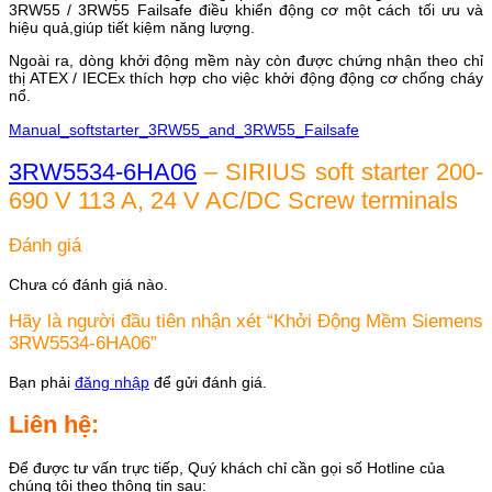
3RW55 / 3RW55 Failsafe điều khiển động cơ một cách tối ưu và
hiệu quả,giúp tiết kiệm năng lượng.
Ngoài ra, dòng khởi động mềm này còn được chứng nhận theo chỉ
thị ATEX / IECEx thích hợp cho việc khởi động động cơ chống cháy
nổ.
Manual_softstarter_3RW55_and_3RW55_Failsafe
3RW5534-6HA06
– SIRIUS soft starter 200-
690 V 113 A, 24 V AC/DC Screw terminals
Đánh giá
Chưa có đánh giá nào.
Hãy là người đầu tiên nhận xét “Khởi Động Mềm Siemens
3RW5534-6HA06”
Bạn phải
đăng nhập
để gửi đánh giá.
Liên hệ:
Để được tư vấn trực tiếp, Quý khách chỉ cần gọi số Hotline của
chúng tôi theo thông tin sau: