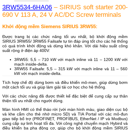
3RW5534-6HA06
– SIRIUS soft starter 200-
690 V 113 A, 24 V AC/DC Screw terminals
Khởi động mềm Siemens SIRIUS 3RW55:
Được trang bị các chức năng tối ưu nhất, bộ khởi động mềm
SIRIUS 3RW55/ 3RW55 Failsafe tự tin đáp ứng tốt cho các hệ thống
có quá trình khởi động và dừng khó khăn. Với dải hiệu suất công
suất rộng ở điện áp 400V:
3RW55: 5,5 – 710 kW với mạch inline và 11 – 1200 kW với
mạch inside-delta.
3RW55 Failsafe: 5,5 – 315 kW với mạch inline và 11 – 560
kW với mạch inside-delta.
Tích hợp chế độ dừng bơm và điều khiển mô-men, giúp dừng bơm
một cách tối ưu và giúp làm giải tải cơ học cho hệ thống.
Với các chức năng đã được thiết kế đặc biệt để cung cấp sự thân
thiện tối ưu nhất cho người dùng.
Màn hình HMI có thể tháo rời (với màn hình màu, giao diện cục bộ
và khe cắm cho thẻ nhớ micro SD) và TIA Portal với các mô-đun
giao tiếp bổ trợ (PROFINET, PROFIBUS, EtherNet / IP và Modbus)
cung cấp sự linh hoạt tối đa. Với công nghệ chuyển mạch Hybird và
điều khiển ba pha động cơ, giúp cho bộ khởi động mềm SIRIUS