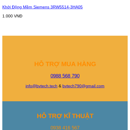
Khởi Động Mềm Siemens 3RW5514-3HA05
1.000
VNĐ
HỖ TRỢ MUA HÀNG
0988 568 790
info@bvtech.tech
&
bvtech790@gmail.com
HỖ TRỢ KĨ THUẬT
0938 416 567