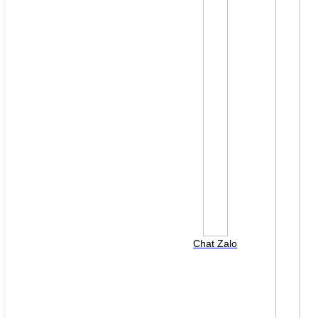
File đính kèm: (File "doc", "docx", "xls", "xlsx", "ppt",
"pptx", "pdf" /Max 10MB)
Chat Zalo
HOTLINE HỖ TRỢ
0988 568 790