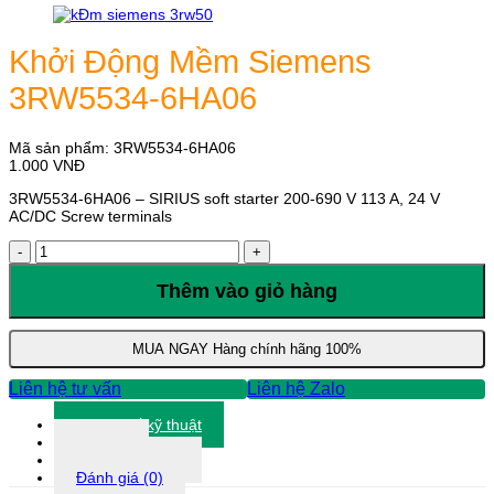
Khởi Động Mềm Siemens
3RW5534-6HA06
Mã sản phẩm:
3RW5534-6HA06
1.000
VNĐ
3RW5534-6HA06 – SIRIUS soft starter 200-690 V 113 A, 24 V
AC/DC Screw terminals
Khởi
Động
Mềm
Thêm vào giỏ hàng
Siemens
3RW5534-
6HA06
MUA NGAY
Hàng chính hãng 100%
số
lượng
Liên hệ tư vấn
Liên hệ Zalo
Thông số kỹ thuật
Tài liệu
Thông tin khác
Đánh giá (0)