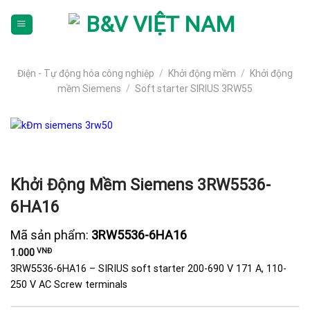
Skip
To
Content
(tạm
dịch)
Điện - Tự động hóa công nghiệp
/
Khởi động mềm
/
Khởi động
mềm Siemens
/
Soft starter SIRIUS 3RW55
Khởi Động Mềm Siemens 3RW5536-
6HA16
Mã sản phẩm:
3RW5536-6HA16
VNĐ
1.000
3RW5536-6HA16 – SIRIUS soft starter 200-690 V 171 A, 110-
250 V AC Screw terminals