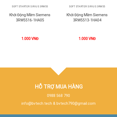
SOFT STARTER SIRIUS 3RW55
SOFT STARTER SIRIUS 3RW55
Khởi Động Mềm Siemens
Khởi Động Mềm Siemens
3RW5516-1HA05
3RW5513-1HA04
1.000
VNĐ
1.000
VNĐ
HỖ TRỢ MUA HÀNG
0988 568 790
info@bvtech.tech
&
bvtech790@gmail.com