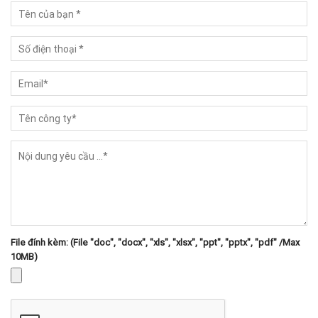
File đính kèm: (File "doc", "docx", "xls", "xlsx", "ppt", "pptx", "pdf" /Max
10MB)