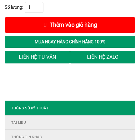
Khởi Động Mềm Siemens 3RW5536-6HA16 số lượng
Thêm vào giỏ hàng
MUA NGAY
HÀNG CHÍNH HÃNG 100%
LIÊN HỆ TƯ VẤN
LIÊN HỆ ZALO
THÔNG SỐ KỸ THUẬT
TÀI LIỆU
THÔNG TIN KHÁC