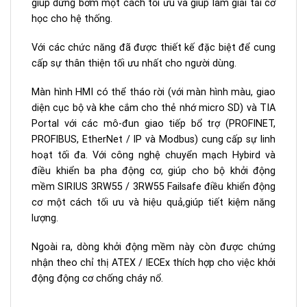
giúp dừng bơm một cách tối ưu và giúp làm giải tải cơ
học cho hệ thống.
Với các chức năng đã được thiết kế đặc biệt để cung
cấp sự thân thiện tối ưu nhất cho người dùng.
Màn hình HMI có thể tháo rời (với màn hình màu, giao
diện cục bộ và khe cắm cho thẻ nhớ micro SD) và TIA
Portal với các mô-đun giao tiếp bổ trợ (PROFINET,
PROFIBUS, EtherNet / IP và Modbus) cung cấp sự linh
hoạt tối đa. Với công nghệ chuyển mạch Hybird và
điều khiển ba pha động cơ, giúp cho bộ khởi động
mềm SIRIUS 3RW55 / 3RW55 Failsafe điều khiển động
cơ một cách tối ưu và hiệu quả,giúp tiết kiệm năng
lượng.
Ngoài ra, dòng khởi động mềm này còn được chứng
nhận theo chỉ thị ATEX / IECEx thích hợp cho việc khởi
động động cơ chống cháy nổ.