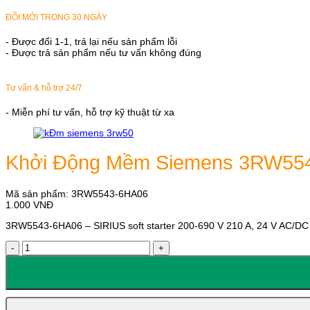
ĐỔI MỚI TRONG 30 NGÀY
- Được đổi 1-1, trả lại nếu sản phẩm lỗi
- Được trả sản phẩm nếu tư vấn không đúng
Tư vấn & hỗ trợ 24/7
- Miễn phí tư vấn, hỗ trợ kỹ thuật từ xa
Khởi Động Mềm Siemens 3RW55
Mã sản phẩm:
3RW5543-6HA06
1.000
VNĐ
3RW5543-6HA06 – SIRIUS soft starter 200-690 V 210 A, 24 V AC/DC 
Khởi
Động
Mềm
Siemens
3RW5543-
6HA06