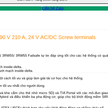
Liên hệ Zalo
690 V 210 A, 24 V AC/DC Screw terminals
 3RW55/ 3RW55 Failsafe tự tin đáp ứng tốt cho các hệ thống có quá 
 inside-delta.
với mạch inside-delta.
ách tối ưu và giúp làm giải tải cơ học cho hệ thống.
ện tối ưu nhất cho người dùng.
 và khe cắm cho thẻ nhớ micro SD) và TIA Portal với các mô-đun gia
Hybird và điều khiển ba pha động cơ, giúp cho bộ khởi động mềm SI
 ATEX / IECEx thích hợp cho việc khởi động động cơ chống cháy nổ.