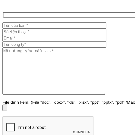
File đính kèm: (File "doc", "docx", "xls", "xlsx", "ppt", "pptx", "pdf" /M