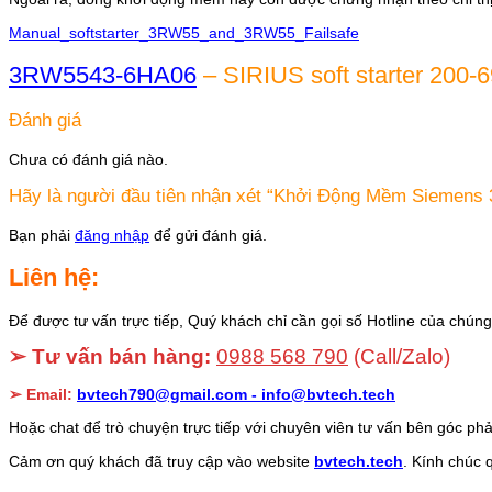
Manual_softstarter_3RW55_and_3RW55_Failsafe
3RW5543-6HA06
– SIRIUS soft starter 200-
Đánh giá
Chưa có đánh giá nào.
Hãy là người đầu tiên nhận xét “Khởi Động Mềm Siemen
Bạn phải
đăng nhập
để gửi đánh giá.
Liên hệ:
Để được tư vấn trực tiếp, Quý khách chỉ cần gọi số Hotline của chúng 
➢ Tư vấn bán hàng:
0988 568 790
(Call/Zalo)
➢ Email:
bvtech790@gmail.com -
info@bvtech.tech
Hoặc chat để trò chuyện trực tiếp với chuyên viên tư vấn bên góc phả
Cảm ơn quý khách đã truy cập vào website
bvtech.tech
. Kính chúc 