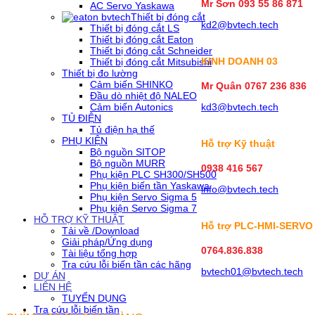
Mr Sơn
093 55 86 871
AC Servo Yaskawa
Thiết bị đóng cắt
kd2@bvtech.tech
Thiết bị đóng cắt LS
Thiết bị đóng cắt Eaton
Thiết bị đóng cắt Schneider
KINH DOANH
03
Thiết bị đóng cắt Mitsubishi
Thiết bị đo lường
Cảm biến SHINKO
Mr Quân 0767 236 836
Đầu dò nhiệt độ NALEO
Cảm biến Autonics
kd3@bvtech.tech
TỦ ĐIỆN
Tủ điện hạ thế
PHỤ KIỆN
Hỗ trợ Kỹ thuật
Bộ nguồn SITOP
Bộ nguồn MURR
0938 416 567
Phụ kiện PLC SH300/SH500
Phụ kiện biến tần Yaskawa
info@bvtech.tech
Phụ kiện Servo Sigma 5
Phụ kiện Servo Sigma 7
HỖ TRỢ KỸ THUẬT
Hỗ trợ PLC-HMI-SERVO
Tải về /Download
Giải pháp/Ứng dụng
0764.836.838
Tài liệu tổng hợp
Tra cứu lỗi biến tần các hãng
bvtech01@bvtech.tech
DỰ ÁN
LIÊN HỆ
TUYỂN DỤNG
Tra cứu lỗi biến tần