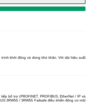
trình khởi động và dừng khó khăn. Với dải hiệu suất
o tiếp bổ trợ (PROFINET, PROFIBUS, EtherNet / IP và
RIUS 3RW55 / 3RW55 Failsafe điều khiển động cơ một