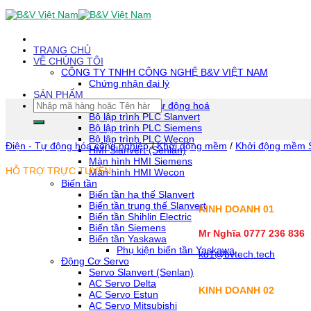
Skip
To
Content
(tạm
TRANG CHỦ
dịch)
VỀ CHÚNG TÔI
CÔNG TY TNHH CÔNG NGHỆ B&V VIỆT NAM
Chứng nhận đại lý
SẢN PHẨM
Tìm
Thiết bị tự động hoá
kiếm:
Bộ lập trình PLC Slanvert
Bộ lập trình PLC Siemens
Bộ lập trình PLC Wecon
Điện - Tự động hóa công nghiệp
/
Khởi động mềm
/
Khởi động mềm 
HMI Slanvert (Senlan)
Màn hình HMI Siemens
HỖ TRỢ TRỰC TUYẾN
Màn hình HMI Wecon
Biến tần
Biến tần hạ thế Slanvert
Biến tần trung thế Slanvert
KINH DOANH 01
Biến tần Shihlin Electric
Biến tần Siemens
Mr Nghĩa 0777 236 836
Biến tần Yaskawa
Phụ kiện biến tần Yaskawa
kd1@bvtech.tech
Động Cơ Servo
Servo Slanvert (Senlan)
AC Servo Delta
KINH DOANH
02
AC Servo Estun
AC Servo Mitsubishi