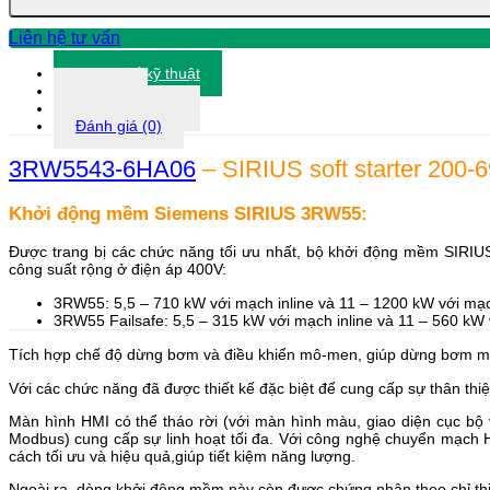
số
lượng
Liên hệ tư vấn
Thông số kỹ thuật
Tài liệu
Thông tin khác
Đánh giá (0)
3RW5543-6HA06
– SIRIUS soft starter 200-
Khởi động mềm Siemens SIRIUS 3RW55:
Được trang bị các chức năng tối ưu nhất, bộ khởi động mềm SIRIUS
công suất rộng ở điện áp 400V:
3RW55: 5,5 – 710 kW với mạch inline và 11 – 1200 kW với mạch
3RW55 Failsafe: 5,5 – 315 kW với mạch inline và 11 – 560 kW 
Tích hợp chế độ dừng bơm và điều khiển mô-men, giúp dừng bơm một c
Với các chức năng đã được thiết kế đặc biệt để cung cấp sự thân thi
Màn hình HMI có thể tháo rời (với màn hình màu, giao diện cục bộ
Modbus) cung cấp sự linh hoạt tối đa. Với công nghệ chuyển mạch 
cách tối ưu và hiệu quả,giúp tiết kiệm năng lượng.
Ngoài ra, dòng khởi động mềm này còn được chứng nhận theo chỉ thị